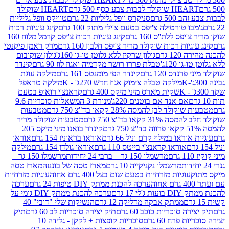
ולד לבבות צבע כסף 500 גרם
HEART שוקולד
50 גרם
סניקרס וופל גליליות 22 גרם
טוויקס וופל גליליות
ו טורטילה צ'יפס בטעם צ'ילי מתוק 100 גרם
קינג עוגיות רכות
ס ללת''ס 160 גרם
קינג עוגיות רכות צ'יפס קרמל מלוח 160
יות רכות שוקולד מריר צ'יפס חלבון 160 גרם
מרק ראמן פיקנטי
 גרם
גולון שרקיז ללא גלוטן טו-גו 160ג'
גולון שוקובום
 120ג'
טבלת פררו רושר מקדמיה ואגוז לוז 90 גרם
קינדר
נדס 120 גרם
קינדר הפי מומנטס 161 גרם
מילקה עוגת
מילקה טבלה צימוק אגוז חדש 270ג' - K
מילקה טראפל
שקית מארס מיני מיקס 400 גרם
קראנצ'י רואופ בטעם
אם אנד אם בוטנים 220ג'
מנורת 3 המשאלות סוכריות 9.6
לד לבן להמסה 28% קקאו בד"צ 750 גרם
מטבעות
 קקאו בד"צ 750 גרם
מטבעות שוקולד מריר
קינדר בואנו מיני מיקס 205
ראו במילוי קרם וניל 66 גרם
אוראו בראוניז 154 גרם
אוראו
אוראו קראנצ'י בייטס 110 גרם
אוראו גולדן 154 גרם
מילקה
מרשמלו 150 גר – ברבי 24 יחידות
מרשמלו 150 גר –
מרשמלו נקניקייה 10 גרם
מארז טסה של בוננזה
מארז טסה
עוגיות מזרחיות בטעם שום בצל 400 גרם אחוה
עוגיות מזרחיות
ערכה להכנת ממתק DIY טיפות 24 גרם
ערכה
 17 גרם
ערכה להכנת ממתק DIY גומי על
ממתק אבקה מדליקה 12 גרם
הנשיקות שלי "דובי" 40
 סוכריות כוכב 60 גרם
תיק יצירה סוכריות לב 60 גרם
תיק
פרח 60 גרם
סוכריות קופצות + לקקן - גלידה 10