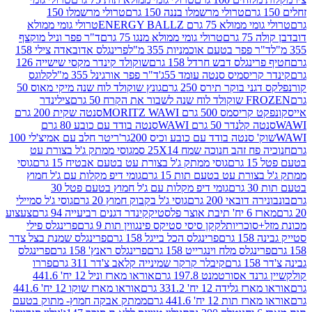
טרולי מרשמלו בננה 150 גרם
טרולי מרשמלו 150
לא 75 גרם ENERGY BALLZ
טרולי גומי ממולא
גרם
טרולי גומי ממולא מנגו 75 גרם
ד"ר פפר וניל מוקצף
 פפר בטעם אוכמניות 355 מ"ל
פרינגלס אדובאדה צילי 158
נגלס דבש חרדל 158 גרם
שוקולד קינדר מקסי שישייה 126
ריסמיס סנטה עומד 55ג'
ד"ר פפר אורגינל 355 מ"ל
קלוגס
 בוקר תירס 250 גרם
גונץ שוקולד לוח שנה מיקי מאוס 50
 את הקרח 50 גרם
צילינדר
50 גרם MORITZ WAWI
סנטה שקית 200 גרם
לנדר 50 גרם WAWI
סנטה בודד עם כובע 80 גרם
 סנטה בודד עם כובע וכיס 200גר'
ריטר חלב עם אמיצ'לי 100
 זהב חנוכה שמח 25X14 סמ
גוסי ממתק ג'ל בצורת עט
ם
גוסי ממתק ג'ל בצורת עט בטעם אבטיח 15 גרם
גוסי
ורת עט בטעם תות 15 גרם
גומי דיפ מקלות עם ג'ל חמוץ
ם
גומי דיפ מקלות עם ג'ל חמוץ בטעם פטל 30
דובאי 200 גרם
גוסי ג'ל בקבוק חמוץ 20 גרם
גוסי ג'ל סמיילי
וצר פלסטיק
קינדר דגנים רביעייה 94 גרם
צעצוע
סוכריות
לקקן סיסי סטיקס פינגווין תות 9 גרם
פרינגלס פילי
רם
פרינגלס הכל בייגל 158 גרם
פרינגלס שמנת בצל צדר
נגלס מלח וינגרייט 158 גרם
פרינגלס ראנץ' 158 גרם
פרינגלס
קיבלר קרקר שמינייה קלאב צ'דר 311 גרם
פררו
אסורטמנט 197.8 גרם
אוראו מארז וניל 12 יח' 441.6
ידה 12 יח' 331.2 גרם
אוראו מארז שוקו 12 יח' 441.6
ת 12 יח' 441.6 גרם
ממתק אבקה חמוץ- מתוק בטעם