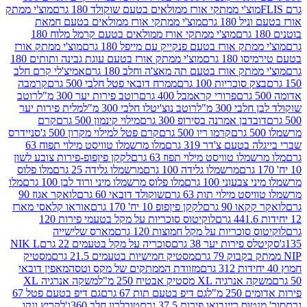
וצ'י ממתקי אורז ממולאים בטעם שוקולד 180 גרם
מוצ'י ממתק
180 גרם
מוצ'י ממתקי אורז ממולאים בטעם חמאת
מוצ'י ממתקי אורז ממולאים בטעם קרמל מלוח 180
תק אורז בטעם פנקייק עם מייפל 180 גרם
מוצ'י ממתק אורז
18 גרם
מוצ'י ממתק אורז בטעם עוגת גבינה ותותים 180
תק אורז בטעם תה מאצ'ה וחלב 180 גרם
אמיצ'לי קרם חלב
סוכריות 100 גרם
ממרח דובאי פטל חלבי 500 גרם
קרמבה
פרורי קראמבל 400 גרם
רוטב פירות יער 300 מ"ל
רוטב
 300 מ"ל
רוטב נוצ'יטלו חלבי 300 מ"ל
מלית פירות יער
דבן אמרנה בסירופ 300 גרם
מילוי קינמון 500 גרם
קרם
קרמו ריו 500 גרם
קרם פטל למילוי מקרון 500 ג'
סניידרס
טעם צ'דר 319 גרם
מלו מרשמלו טוויסט מילוי תפוח 63
לו טוויסט מילוי תפוז 63 גרם
לקקן פיןפופ-פירות צובע לשון
מרשמלו גלידה 100 גרם
מרשמלו גלידה 25 גרם
מלו פלוס
עוני 100 גרם
מלו פלוס מרשמלו מיני ורוד לבן 100 גרם
מלו
 מילוי תות 63 גרם
שוקולד דובאי 60 גרם
לואקר אגוז 90
ו 90 גרם
לקקן פיןפופ 10 יח' 170 גרם
אוראו קלאסי מארז
לוקיטוס סוכריות על מקל בטעמי פירות 120
סוכריות על מקל חמוצות 120 גרם
מארס שלישייה
פירות יער 38 גרם
סוכריה על מקל בטעמים 22 גרם
NIK L
מסטיק חמישיות בטעמים 21.5 גרם
מסטיק
מזוודת הממתקים של מקס וטסה
מאפין דובאי
יה XL מסטיק אבטיח 250 מ"ל
משקה אנרגיה XL
2 מ"ל
גם דיפ בטעם תות 67 גרם
גם דיפ בטעם פטל 67
ס ריינבואו פירות 37.5 גרם
טובלרון חלב 360ג'
לקריץ ונקו