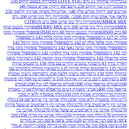
2 גרם I LOVE YOU
סוכריות בטעם קוקוס 250
ינגר קוקוס 250 גרם
צ'יפס ירקות שורש בטטה 40ג
רקות שורש סלק 40ג' -אורגני
הל משקה אנרגיה קלאסי 250
 שוקו חום 200ג'- K
סוכריות ג'ילי בוני פרוט 200 גרם
SUM
סוכריות ג'ילי בוני פרוט 200 גרם CITRUS
ילי בוני פרוט 200 גרם BERRY MIX
פופקורן בטעם שוקו
פופקורן בטעם קרמל 60 גרם OISHI
פופפולי פופקורן מוכן
פופפולי פופקורן מוכן מתוק מלוח 142 גרם
פופפולי
פלפל מלח ים 142 גרם
פופפולי פופקורן מוכן קרמל 142
ופקורן מוכן גבינה נאצו 142 גרם
פופפולי פופקורן מוכן צדר
פופפולי פופקורן מוכן צדר חלפיניו 142 גרם
פופפולי פופקורן
גרם
פופפולי פופקורן מוכן חמאה 142 גרם
קינדר בואנו
ם
גונץ בוטנים קלויים עם מלח 150 גר'
מנטוס שקית
מנטוס שקית פירות 135 גרם
מארז מקלות ביסקוויט עם
גרם
זריפה גרעיני דלעת 250 גרם
זריפה גרעיני אבטיח
ט רוטב ברביקיו אורגינל 510 מ"ל
פבורס טראפל לבן פיסטוק
טראפל שוקו 100ג'
פבורס טראפל לבן וניל 100ג'
פבורס
ג'
אנרג'י מאגדת דגנים טראפלס ושוקולד
אנרג'י מאגדת
ר
נסקוויק אבקת תות 350ג'
גולון טוסטדה ללא ת.סוכר
וסטדה ללא סוכר 350ג'
גולון אורגני ביו שוקוצ'יפס 150ג'
גולון
אג'סטיב צ'יה 270ג'
גולון אורגני ביו דיאג'סטיב ש.שועל פירות
אורגני ביו דיאג'סטיב ש.שועל שוקו 270ג'
גולון אורגני ביו
גולון מגה סנדוויץ' 250ג'
גולון אורגני ביו מריה 350ג'
סוכ'
ברים מוזרים 120ג'
סוכ' צ'ופה צ'ופס דברים מוזרים
צופס סוכ על מקל חמוץ 120ג'
ברילה פסטו ריקוטה א.מלך