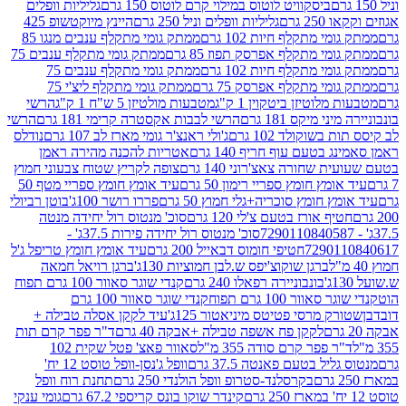
ביסקוויט לוטוס במילוי קרם לוטוס 150 גרם
גליליות וופלים
 גרם
גליליות וופלים וניל 250 גרם
היינץ מיוקטשופ 425
י מתקלף חיות 102 גרם
ממתק גומי מתקלף ענבים מנגו 85
י מתקלף אפרסק תפוז 85 גרם
ממתק גומי מתקלף ענבים 75
י מתקלף חיות 102 גרם
ממתק גומי מתקלף ענבים 75
י מתקלף אפרסק 75 גרם
ממתק גומי מתקלף ליצ'י 75
לוטיזן ביטקוין 1 ק"ג
מטבעות מולטיזן 5 ש"ח 1 ק"ג
הרשי
 מיקס 181 גרם
הרשי לבבות אקסטרה קרימי 181 גרם
הרשי
שוקולד 102 גרם
ג'ולי ראנצ'ר גומי מארז לב 107 גרם
נודלס
בטעם עוף חריף 140 גרם
אטריות להכנה מהירה ראמן
שחורה צאצ'רוני 140 גרם
צופה לקריץ שטוח צבעוני חמוץ
מץ חומץ ספריי רימון 50 גרם
עיד אומץ חומץ ספריי מטף 50
 חומץ סוכריה+גלי חמוץ 50 גרם
פררו רושר 100ג'
בוטן רביולי
ף אורז בטעם צ'לי 120 גרם
סוכ' מנטוס רול יחידה מנטה
סוכ' מנטוס רול יחידה פירות 37.5ג' -
72901
חטיפי חומוס דבאייל 200 גרם
עיד אומץ חומץ טריפל ג'ל
ברגן שוקוצ'יפס ש.לבן חמוציות 130ג'
ברגן רויאל חמאה
בונבוניירה רפאלו 240 גרם
קנדי שוגר סאוור 100 גרם תפוח
וור 100 גרם תפוח
קנדי שוגר סאוור 100 גרם
 מרסי פטיטס מיניאטור 125ג'
עיד לקקן אסלה טבילה +
לקקן פח אשפה טבילה +אבקה 40 גרם
ד"ר פפר קרם תות
 פפר קרם סודה 355 מ"ל
סאוור פאצ' פטל שקית 102
יל בטעם פאנטה 37.5 גרם
וופל ג'נסן-וופל טוסט 12 יח'
בקרסלנד-סטרופ וופל הולנדי 250 גרם
תחנת רוח וופל
קינדר שוקו בונס קריספי 67.2 גרם
גומי ענקי