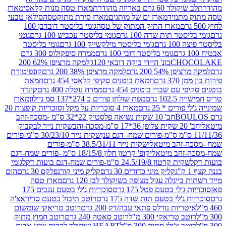
ד 60 גרם באריזה מהודרת
מארז טסה מנות קלאסי
מארז
מתמיד
מארז ים של מותגים
מארז סירת מתוקטסה
סילאן טבעי
מארז התיק המתוק של טסה
גומי בליסטר דובדבן 100
טר תות שדה 100 גרם
גומי בליסטר עכביש 100 גרם
גומי
 גרם
גומי בליסטר מילקשייק 100 גרם
גומי בליסטר
גומי בליסטר דובי 100 גרם
ממרח סיפקולוס 300 גרם
CHO
בונ' היידי בוקה דובאי 120ג'
למקה מרציפן 62% 200
54% 200 גרם
למקה מרציפן 38% 200 גרם
קונפיטורת
3 גרם
חמאת בוטנים סקיפי קלאסי 454 גרם
חמאת
עם שברי בוטנים 454 גרם
ממרח נוטלה 400 גרם
קינדר
10 גרם
מפת שולחן פורים כ 274*137 סמ ניילון
מארז
רים * 25 גרם
מארז 4 סוכריות על מקל וסוכריות קופצות 20
חב' 10 שקית נשיאה פלסטיק 22*32 ס"מ -מסכה-זהב
כה-זהב
שקית נייר לבקבוק
שקית נייר 30/23/10 ס"מ-פורים
-זהב מיטאלי
שקית נייר 38.5/31/11 ס"מ-פורים
זהב מיטאלי
קופ' קרטון חלון 18/15/8 ס"מ -פורים שמח-דגם
קית קרטון 24.5/19/8 ס"מ-פורים שמח-דגם בועות דקל
גומי
קליק מיני כדורים 30 גרם
קליק מיני קורנפלקס 30 גרם
הום
ייגלה עגול מצופה בשוקולד לבן 120 גרם
מארז טסה
'לי בטעם פטל 175 גרם
סוכריות ג'לי בטעם ענבים 175
ג'לי בטעם תות שדה 175 גרם
רוטב תיבול בטעם סריראצ'ה
ריות נודלס פתאי עבה/דק 200 גרם
רוטב טריאקי שומשום
ב טריאקי 300 מ"ל
רוטב סאטה 240 גרם
רוטב חמוץ מתוק
ב צ'ילי מתוק 300 מ"ל
HEART שוקולד לבבות צבע אדום