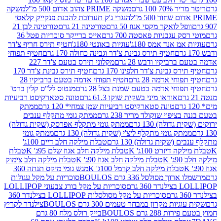
 100 גרם
משקה PRIME צהוב אדום 500 מ"ל
משקה
הנגרי ג'ק תערובת להכנת פנקייק קלאסי
ל לואקר מקסי אגוז 50 גרם
טורטינה 21 גרם
טורטינה לבן 21
 עגבניות פאסטה 700 גרם
אייס ברייקר סוכריות פטל 36
מ אנד אמס 180ג'
עוגיות באונטי 180ג'
חטיף תירס חריף צ'דר
חטיף תירס גבינת צ'דר וגבינה כחולה 170 גרם
חטיף תפוחי
ביקיו ודבש 28 גרם
מקלוני תירס בטעם צ'דר 227
 גבינת צ'דר חלפינו 170 גרם
חטיף תירס גבינת צ'דר 170
חי אדמה 28 גרם
חטיף תפוחי אדמה בטעם ברביקיו 28
וחי אדמה בטעם שמנת בצל 28 גרם
מנטוס לל"ס קלין ברט'
אוראו מיני בשקית שוקו 61.3 גרם
טונה סטארקיסט רביעיות
טונה סטארקיסט רביעיות שמן צמחי* 120 גרם
ממתק
יפוי שוקולד מריר 238 גרם
ממתק גומי מתקלף ענבים
דולה) 130 גרם
ממתק גומי מתקלף אפרסק (שקית גדולה)
ק גומי מתקלף ליצ'י (שקית גדולה) 130 גרם
ממתק גומי
(שקית גדולה) 130 גרם
טבלת מילקה חלב דיים 100ג'
דיזרט 100ג' K
טבלת מילקה חלב אגוז שלם 95ג' K
טבלת
K
טבלת מילקה חלב אגוז 90ג' K
טבלת מילקה חלב צימוק
טבלת מילקה חלב קרמל 100ג' K
מגש גומי מיקס תנתה 360
 מסולסל 336 גרם BOULOS
סוכריות על מקל עגולות
 גרם
סוכריות על מקל בורג צבעוני LOLLIPOP
סוכריות על מקל מסולסלות LOLLIPOP בצילנדר 360
ות מקרון במבחר טעמים 300 גרם BOULOS
צילנדר לקריץ
28 גרם BOULOS
בייק רולס מלח 80 גרם