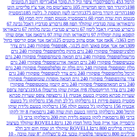
פילסברי ציפוי וניל ל.ת.סוכר 454ג'
ריסז רוטב ח.בוטנים
פי היפו חמישייה 105 גרם
צ'יטוס מק אנד צ'יז פליימינג הוט
ינדר מיקס 375ג'
הריבו לשון תוססת ל. ג'לטין 185ג'
מסטיק
ה חמוץ 60 גרם
מסטיק מנטוס תפוח ירוק חמוץ 60
גה סנדביץ שוקולד תפוז 88 גרם
ריצ סנדביץ דאבל גבינה 67
ץ דאבל לימון 67 גרם
ריצ סנדביץ גבינה מלוחה 67 גרם
אוראו
מולדת 97 גרם
אוראו תות שדה 97 גרם
אמ אנד אמס שוקו
אמ אנד אמס צהוב בוטנים 125ג'
אמ אנד אמס קריספי כחול
אמס פאוצ' חום 125ג'- K
פופפולי פופקורן 240 גרם צדר
פופקורן 240 גרם מתוק מלוח
פופפולי פופקורן 240 גרם
י פופקורן 240 גרם חמאה סינמה
פופפולי פופקורן 240 גרם
רן 240 גרם חמאה אורגני
פופפולי פופקורן 240 גרם
פופקורן 240 גרם מלח ים ופלפל
פופפולי פופקורן 240 גרם
פופפולי פופקורן 240 גרם צדר לבן
פופפולי פופקורן 240 גרם
פולי פופקורן 240 גרם חמאה מופחת שומן
פופפולי פופקורן
פופפולי פופקורן 240 גרם קינמון טוסט
פופפולי פופקורן
נסטלה 8יח אבקת שוקו מרשמלו 193.6ג'
צ'ופה צ'ופס
 מסטיק בטעם אבטיח 11 גרם
צופה צופס שערות סבתא
ירות 11 גרם
לקקן ג'ל לב תות 156 גרם
לקקן ג'ל בטעם
לקקן ג'ל בטעם קולה 156 גרם
לקקן בטעם גלידת שוקו
לקקן ברווזון בטעם תות שדה 240 גרם
מארז 8 יח' לקקן
מארז לקקן בטעם גלידת תות 200 גרם
לקקן ברבי 13
 אייק פטל כחול חמוץ 120 גרם
ROVELLI שוקולד בעיצוב
80 גרם
ROVELLI שוקולד חג שמח חום זהב חלב
שופר פלסטיק טבעי 22 ס"מ
צלחת "8 שנה טובה - 10