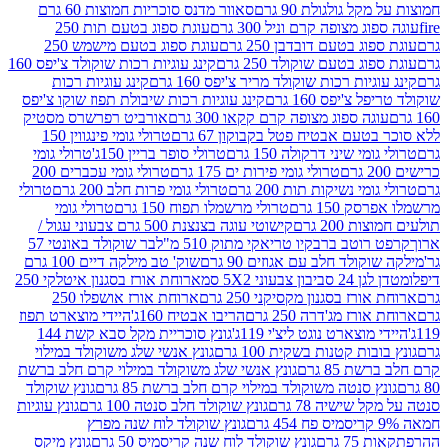
 גולגולת 90 גרם
סאוור מדנס סוכריות חמוצות 60 גרם
 מצופה קרם וניל 300 גרם
עוגת ספוג בטעם תות 250
 בטעם דובדבן 250 גרם
עוגת ספוג בטעם מישמש 250
ג בטעם שוקולד 250 גרם
קינג עוגיות רכות שוקולד צ'יפס 160
יות רכות שוקולד מריר צ'יפס 160 גרם
קינג עוגיות רכות
'יפס 160 גרם
קינג עוגיות רכות שיבולת תפוז שוקו צ'יפס
ה ספוג מצופה קרם קקאו 300 גרם
אורביט רפרשרס מסטיק
עם אבטיח פטל בקבוקון 67 גרם
טרולי גומי פינגווין 150
י שיני דרקולה 150 גרם
טרולי סופר בריין 150ג'
טרולי גומי
טרולי גומי פירות ים 175 גרם
טרולי גומי עכברים 200
י נשיקות תות 200 גרם
טרולי גומי פרות חלב 200 גרם
טרולי
150 גרם
טרולי מרשמלו תפוח 150 גרם
טרולי גומי
200 גרם
קישוטי עוגה בצנצנת 500 גרם צבעוני עגול /
טב ברבקיו טריאקי מתוק 510 מ"ל
בר שוקולד באונטי 57
ולד חלב עם אגוזים 90 גרם
שוק' טב מילקה דיים 100 גרם
יבון צבעוני 5X2 סמ
ארוחת אורז בסגנון איטלקי 250
ז בסגנון מקסיקני 250 גרם
ארוחת אורז אושפלו 250
ז מג'דרה 250 גרם
הריבו אבטיח 160ג'
היידי מוצארט תפוז
וצארט נוגט ליצ'י 119ג'
גונץ סוכריית מקל סבא קשת 144
ת קטנות בשקית 100 גרם
גונץ אנשי שלג משוקולד במילוי
85 גרם
גונץ אנשי שלג משוקולד במילוי קרם חלב ברשת
 סנטה משוקולד במילוי קרם חלב ברשת 85 גרם
גונץ שוקולד
שישיה 78 גרם
גונץ שוקולד חלב סנטה 100 גרם
גונץ עוגיות
גונץ שוקולד לוח שנה מפרץ
גרם
גונץ שוקולד לוח שנה קריסמיס 50 גרם
גונץ מיקס