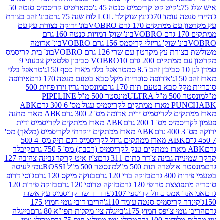
קיט קט קריסמיס סנטה 45 ג'
סמארטיס קריסמיס סנטה 50
עומד 70ג'
גונץ שוקולד LOL לוח שנה 75 גרם
בונ' זהב בצורת
תקים 170 גרם VOBRO
בונ' ירוקה בצורת עץ עם
בונ' שוק' דמויות סנטה 160 גרם
נ' שוק' גריזלי קריסמס 156 גרם VOBRO
בונ' אדומה
עץ מקרטון עם שרי 126 גרם VOBRO
בונ' בית קריסמס
 200 גרם VOBRO
10 סביבון פלסטיק צבעוני 9
טראפל בלגי מארז כסף 150ג'
טראפל בלגי
אירופה סוכריות מקל סבא בטעם מנטה 170 גרם
אירופה
סבא בטעם תות 170 גרם
מונסטר גרין זירו פחית 500
ULT
מונסטר 500 מ"ל PIPELINE
ABK
PU
לקריסמיס ידית אדומה מס' 2 300 גרם
ABK מארז מתנה
מס' 1 200 גרם
ABK מארז ממתקים לקריסמיס ידית
ABK מארז ממתקים יוקרתי לקריסמיס (מלאך) מס'
ABK מארז ממתקים גדול לקריסמיס דגם תיק מס' 4 500
קיבלר
גבינה צ'דר כתום 311 גרם
צ'יז איט קרקר גבינה צהובה 127
ולטרה תות 500 מ"ל
מונסטר 500 מ"ל ROSSI
גומי לעיסה
 גרם
בזוקה ברי 120 גרם
בזוקה מיקס 120 גרם
ג'וסי דרופ
ת טרופי 120 גרם
בזוקה טרופי 120 גרם
בזוקה פירות 120
מס כחול קריספי 107ג'
פררו רושר קריסמיס עץ אשוח
קריסמיס סנטה עומד 110ג'
הריבו דובי גומי חמוץ 175
י צ'יפס חמוץ 175ג'
בייגלה ציו מקלות תפו"א 80 גרם
בייגלה
ים 100 גרם
טרולי גומי ממולא תות 75 גרם
טרולי גומי