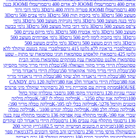
מרשמלו JOOMI לב אדום 400 גרם
מרשמלו JOOMI בננה
JOOM פטריה ורודה 400 גרם
3D גו'מי דובי ורוד
3D גו'מי בקבוק תות 500 גרם
3D גו'מי צבים 500 גרם
3D
 500 גרם
3D גו'מי נקניקיה מעוצב 500 גרם
3D גו'מי
גרם
3D גו'מי דובי כחול מעוצב 500 גרם
3D גו'מי כבשה
3D גו'מי אבטיח 500 גרם
3D גו'מי מיקס עיניים 500
3D גו'מי אפרוחים מעוצב 500
3D גו'מי כלבים מעוצב 500
ראוניז ללא גלוטן 415 גרם
פילסברי עוגה בטעם שוקולד ללא
מארז קלאסוש טסה
מארז חגיגי טסה
מארז שי מתוק - שפע
אלגנט טסה
מארז ענק ממתקים טסה
מארז מותגי הבית
ידי מריר מקור וונצואלה 50ג'
טבלת היידי מריר מקור מקסיקו
ידי מריר מקור אקוואדור 50ג'
טבלת היידי גראנדור מריר
לת היידי גראנדור חלב שקד 80ג'
טבלת היידי גראנדור מריר
ת היידי גראנדור חלב אגוז 80ג'
רולטה 120 גרם CANDY
תק פירות עם סוכריית נייר 20 גרם
קינדר שוקולד מיני פרנדס
רם
קינדר מקסי 100 גרם
בר טובלרון שקד כחול
וז שלם 250ג' - K
מילקה טבלה לו 87ג'-K
טבלת מילקה
2ג'-K
מילקה בבלי לבן 95ג'-K
מילקה טבלה מריר 90ג'-
חלב 90ג'-K
מילקה טבלה יוגורט 100ג' - K
מילקה טבלה
גומי מתקלף ענק אפרסק 136 גרם
גומי מתקלף ענק בננה
י מתקלף ענק ענבים 136 גרם
טבלת היידי גראנדור לבן שקדים
סניקרס ח.בוטנים חמישייה קרימי 182.5ג'
ריץ קרקר 200
סי מריר 250 גרם
הריבו זהב מקסי דובונים 375ג'
מארז ספר
ומי בליסטר תירס 100 גרם
פרח שוקולד 18 גרם באריזה