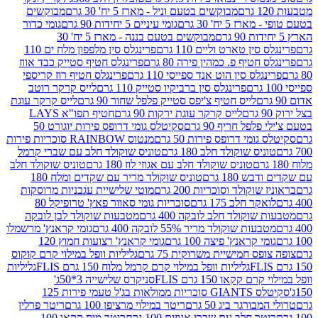
מבוקשים בטעם וניל - מארז 5 יח' 30 גרם
מבוקשים
5 יח' 30 גרם
גומי עיניים 5 יחידות 90 גרם
גומי כדור
מבוקשים בטעם בננה - מארז 5 יח' 30
ין טארט וליים 110 גרם
פרינגלס סין מלפפון מלח ים 110
חטיף פ. כמהין פירה 80 גרם
פרינגלס חטיף סטייק כבד אווז
לס סין הוט אנד ספייסי 110 גרם
פרינגלס חטיף רוז קריספי
פרינגלס סין ברביקיו סטייק 110 גרם
לייס קרקר רוטב
לייס חטיף צ'יפס סטייק פלפל שחור 90 גרם
לייס קרקר עוגת
לייס קרקר עוגת ירקות 90 גרם
חטיף תפו"א LAYS
פל חריף 90 גרם
סקיטלס גומי דרופס פירות יוגורט 50
ומי דרופס פירות 50 גרם
מנטוס RAINBOW סוכריות פירות
יס שוקולד חלב 180 גרם
טוניס שוקולד חלב עם שברי קרמל
טוניס שוקולד חלב עם אגוזי לוז 180 גרם
טוניס שוקולד חלב
 180 גרם
טוניס שוקולד מריר עם שקדים ומלח 180
וקולד וסוכריות 200 גרם
מוטי שלישיית עגבניות מרוסקות
ר חלב 175 גרם
סוכריות גומי סאוור פאץ' טרופיקל 80
וקולד חלב לובקה 400 גרם
מטבעות שוקולד לבן לובקה
ות שוקולד מריר 55% לובקה 400 גרם
גומי קראנץ' מרשמלו
י קראנץ' פיצה 100 גרם
גומי קראנץ' רצועות חמוץ 120
ס חמישיית משרוקית 75 גרם
גליליות וופל במילוי קרם קוקוס
גליליות וופל במילוי קרם קרמל מלוח 150 גרם FLIS
גליליות
קקאו 150 גרם FLIS
סניקרס שלישייה 3*50ג'
סקיטלס GIANTS סוכריות ממולאות בג'ל טעמי פירות 125
ורגר ביג 50 גרם
ריטר במילוי מרציפן 100 גרם
ריטר פרלין
ר חלב עם שברי אגוזים 100 גרם
ריטר מוס קקאו 100