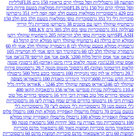
גליליות וופל במילוי קרם בראוניז 150 גרם FLIS
גליליות
יל 150 גרם FLIS
סוכריות ממולאות בטעם פירות בים
סוכריות ממולאות בטעם חלב קפה קפה לייק 351 גרם
רושן
351 גרם
סוכריות טופי ממולאות בטעם חלב כוס חלב 150
ולד רושן עם בוטנים 38 גרם
רושן סוכריות ג'לי קרייזי
סוכריות טופי כוס חלב 305 גרם MILKY
ושו סוכריות טופי חלב קורובקה 205 גרם
חטיף שוקולד רושן
לה 43 גרם
חטיף שוקולד רושן ממולא קרם קרמל 43
ולא בטעם שוקולד לבן 8 גרם
מזרק שוקולד חלב אגוזי לוז 60
לד חלב לבן 60 גרם
קינדר הפי היפו אגוזי לוז חמישייה 105
מס קרמל מלוח 200ג' K
אם אנד אם קריספי 170ג'
אמ אנד
גונץ סנטה קלאוס ביירן מינכן (אדום) 85 גרם
גונץ סנטה
ד (צהוב) 85 גרם
סוכ' מנטוס מנטה 29.7 גרם
מנטוס פירות
ק או לוק גומי נקניקייה 100 גרם
גומי כובע כחול 500 גרם
גולון
ית 600ג'
קינדר קינדריני מאגדת 100 גרם
אוראו מצופה
'
אוראו מצופה שוקולד חלב 246ג' - K
אוראו גלידה גליל
ילקה עוגיות סנסיישן אוראו 156 גרם
אבקת קקאו 400
רים מזל טוב בצורת דובי ורוד 16 גרם
טופי כדורים מזל טוב
ם
טופי כדורים פורים שמח בצורת ליצן 16 גרם
סוכריות
70 גרם
סוכריות ג'לי בטעם ליצ'י 70 גרם
סוכריות ג'לי
גרם
מלו מרשמלו קאפקייק ממולא תות 100 גרם
מלו פלוס
יק ממולא 100 גרם
מלו מרשמלו קאפקייק שוקו ממולא
יות גומי בצורת עין כ50 יחידות 500 גרם
מארז סנטה 90
נס סוכריות חמוצות מאוד 60 גרם
סאוור מדנס סוכריות
סאוור מדנס סוכריות חמוצות מדנס 60 גרם
סוכריות