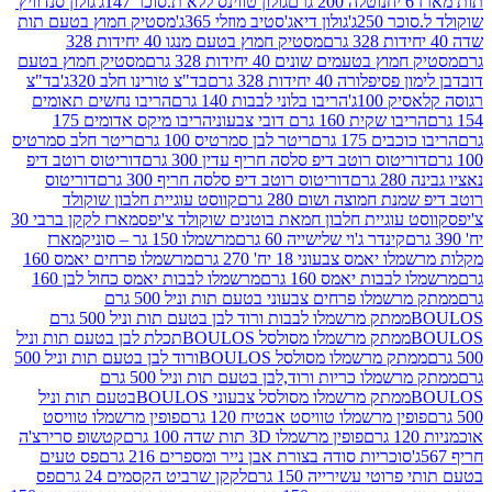
נוטלה 200 גרם
גולון טווינס ללא ת.סוכר 147ג'
גולון סנדוויץ'
250ג'
גולון דיאג'סטיב מוזלי 365ג'
מסטיק חמוץ בטעם תות
מסטיק חמוץ בטעם מנגו 40 יחידות 328
 בטעמים שונים 40 יחידות 328 גרם
מסטיק חמוץ בטעם
רה 40 יחידות 328 גרם
בד"צ טורינו חלב 320ג'
בד"צ
100ג'
הריבו בלוני לבבות 140 גרם
הריבו נחשים תאומים
שקית 160 גרם דובי צבעוני
הריבו מיקס אדומים 175
ים 175 גרם
ריטר לבן סמרטיס 100 גרם
ריטר חלב סמרטיס
יטוס רוטב דיפ סלסה חריף עדין 300 גרם
דוריטוס רוטב דיפ
ם
דוריטוס רוטב דיפ סלסה חריף 300 גרם
דוריטוס
ת חמוצה ושום 280 גרם
קווסט עוגיית חלבון שוקולד
 עוגיית חלבון חמאת בוטנים שוקולד צ'יפס
מארז לקקן ברבי 30
קינדר ג'וי שלישייה 60 גרם
מרשמלו 150 גר – סוניק
מארז
מס צבעוני 18 יח' 270 גרם
מרשמלו פרחים יאמס 160
בבות יאמס 160 גרם
מרשמלו לבבות יאמס כחול לבן 160
ממתק מרשמלו פרחים צבעוני בטעם תות וניל 500 גרם
ממתק מרשמלו לבבות ורוד לבן בטעם תות וניל 500 גרם
ממתק מרשמלו מסולסל BOULOSתכלת לבן בטעם תות וניל
ממתק מרשמלו מסולסל BOULOSורוד לבן בטעם תות וניל 500
ממתק מרשמלו כריות ורוד,לבן בטעם תות וניל 500 גרם
ממתק מרשמלו מסולסל צבעוני BOULOSבטעם תות וניל
ין מרשמלו טוויסט אבטיח 120 גרם
פופין מרשמלו טוויסט
פופין מרשמלו 3D תות שדה 100 גרם
קטשופ סרירצ'ה
סוכריות סודה בצורת אבן נייר ומספרים 216 גרם
פס טעים
טי עשירייה 150 גרם
לקקן שרביט הקסמים 24 גרם
פס