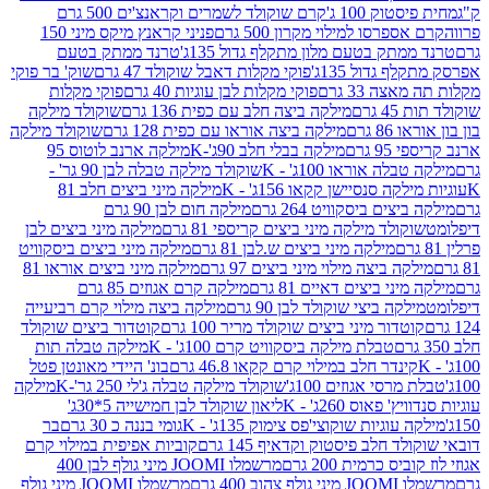
ק 100 ג'
קרם שוקולד לשמרים וקראנצ'ים 500 גרם
רסו למילוי מקרון 500 גרם
פניני קראנץ מיקס מיני 150
תק בטעם מלון מתקלף גדול 135ג'
טרנד ממתק בטעם
גדול 135ג'
פוקי מקלות דאבל שוקולד 47 גרם
שוק' בר פוקי
 33 גרם
פוקי מקלות לבן עוגיות 40 גרם
פוקי מקלות
רם
מילקה ביצה חלב עם כפית 136 גרם
שוקולד מילקה
 גרם
מילקה ביצה אוראו עם כפית 128 גרם
שוקולד מילקה
גרם
מילקה בבלי חלב 90ג'-K
מילקה ארנב לוטוס 95
ה אוראו 100ג' - K
שוקולד מילקה טבלה לבן 90 גר' -
ה סנסיישן קקאו 156ג' - K
מילקה מיני ביצים חלב 81
ים ביסקוויט 264 גרם
מילקה חום לבן 90 גרם
ולד מילקה מיני ביצים קריספי 81 גרם
מילקה מיני ביצים לבן
מילקה מיני ביצים ש.לבן 81 גרם
מילקה מיני ביצים ביסקוויט
 ביצה מילוי מיני ביצים 97 גרם
מילקה מיני ביצים אוראו 81
י ביצים דאיים 81 גרם
מילקה קרם אגוזים 85 גרם
קה ביצי שוקולד לבן 90 גרם
מילקה ביצה מילוי קרם רביעייה
דור מיני ביצים שוקולד מריר 100 גרם
קוטדור ביצים שוקולד
טבלת מילקה ביסקוויט קרם 100ג' - K
מילקה טבלה תות
נדר חלב במילוי קרם קקאו 46.8 גרם
בונ' היידי מאונטן פטל
סי אגוזים 100ג'
שוקולד מילקה טבלה ג'לי 250 גר'-K
מילקה
פאוס 260ג' - K
ליאון שוקולד לבן חמישייה 5*30ג'
וגיות שוקוצי'פס צימוק 135ג' - K
גומי בננה כ 30 גרם
בר
 חלב פיסטוק וקדאיף 145 גרם
קוביות אפיפית במילוי קרם
 כרמית 200 גרם
מרשמלו JOOMI מיני גולף לבן 400
400 גרם
מרשמלו JOOMI מיני גולף