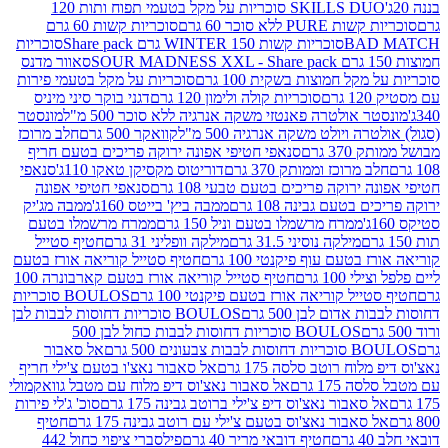
SKILLS DUO סוכריות על מקל בטעמי תפוח ותות 120
P ללא סוכר 60 גרם
סוכריות קשות 60 גרם
BAD
סוכריות קשות WINTER 150 גרם Share pack
סוכריות
סאוור מדנס
קל חמוצות בשקית 100 גרם
סוכריות על מקל בטעמי פירות
סוכריות קולה ולימון 120 גרם
דגני בוקר סיני מיניס
 אולטרה פאנטזי משקה אנרגיה ללא סוכר 500 מ"ל
מונסטר
ה ויולט משקה אנרגיה 500 מ"ל
קוואקר 500 גרם
חלב מרוכז
3 גרם
סנאפי חטיפי אפונה ירוקה פריכים בטעם חריף
 מרוכז וממותק 370 גרם
דוריטוס מקסיקן טאקו 110ג'
סנאפי
ירוקה פריכים בטעם טבעי 108 גרם
סנאפי חטיפי אפונה
בטעם גבינה 108 גרם
ממבה ביץ' בייטס 160ג'
ממבה מג'יק
ממרח מרשמלו בטעם וניל 150 גרם
ממרח מרשמלו בטעם
מילקה נוסיני 31.5 גרם
מילקה וופליני 31 גרם
חטיף סטייל
בטעם עוף פיקנטי 100 גרם
חטיף סטייל קוריאה אורז בטעם
100 גרם
חטיף סטייל קוריאה אורז בטעם קארבונרה 100
יל קוריאה אורז בטעם פיקנטי 100 גרם
BOULOS סוכריות
אדום לבן 500 גרם
BOULOS סוכריות דחוסות לבבות לבן
BOULOS סוכריות דחוסות לבבות כחול לבן 500
 צבעונים 500 גרם
אל סאבור
וח רוטב סלסה 175 גרם
אל סאבור נאצ'ו בטעם צ'ילי חריף
175 גרם
אל סאבור נאצ'וס דיפ מלוח עם מטבל גוואקמולי
סאבור נאצ'וס דיפ צ'ילי ברוטב גבינה 175 גרם
סוכ' ג'לי פירות
סאבור נאצ'וס בטעם צ'ילי עם רוטב גבינה 175 גרם
חטיף
חטיף דובאי מריר 40 גרם
פילסברי ציפוי כחול 442