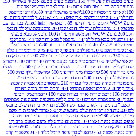
ת עשירייה 150 גרם
פס טעים בטעם אבטיח עשירייה 150
דפי מנטה תות אדום 0.6 גרם
לארבי מרשמלו אבטיח
מרשמלו לב 180ג'
לארבי מרשמלו פרח 180ג'
הריבו מרשמלו
הריבו מרשמלו אקזוטיק 175ג'
WOW Z קלסטרס פירות 85
 85 גרם
שוקולד Angel hair צמר גפן עם
טבלת שוקולד דובאי לבן 200 גרם
טבלת שוקולד דובאי
WOW Z רופ משפחתי פירות 100 גרם
מקל סבא צבעוני
 סבא כחול לבן 144 גרם
מקל סבא ורוד לבן 144 גרם
קלבי
ולד 40 גרם
גולון דיאג'סטיב תפוז 280ג'
גולון באטר פליי
ב 600 גרם
פולרטי חטיפי קרח 400 מ"ל ורוד
ממרח נוטלה
טבלת פררו רושר שוקולד מריר 70% 90 גרם
ביצת קינדר
60 גרם
מסטיק אגוגו בטעם פירות 40 יחידות 330 גרם
ריצ
טעם גבינה 91 גרם
מרשמלו כובע כחול לבן 500 גרם
מרשמלו
50 ג
מרשמלו מיני ורוד פיני 500 ג
מרשמלו גולף כחול 500
לף אדום 500 גרם
סוכריות סודה בצורת טטריס 216
סודה בצורת כלי עבודה 216 גרם
סוויטאנגו אבקה להכנת
סוויטאנגו ממתיק 700 גרם
סוכריות סודה בצורת
סוכריות סודה בצורת פיצה 180 גרם
מרשמלו חטיפי
ממרח תמרים 450 גרם קליית גת
שקית ההפתעות ממתקים
וני
טרנד לארבי מנגו וקשיו 28ג'
טרנד לארבי תות שלם מיובש
ד לארבי תות שלם מיובש שוקו 60ג'
טרנד לארבי תות שלם
6ג'
מארז ממתקים שקית הפתעה טסה
ג'מבו טורטילה
נת נאצ'ו 100 גרם
ג'מבו טורטילה צ'יפס בטעם ברביקיו
ית שימחת תורה בינונית
תערובת להכנת צ'ורוס 500ג'
פילסברי
 453 גרם
פילסברי ציפוי קרמל מלוח 453ג'
פילסברי קרם