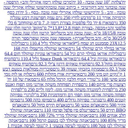
מרכז שולחן רימון אקרילי זהב+ הדפסה -
ר זהב דקורטיבי + כיתוב שנה טובה
קישוטי שולחן אקרילי שנה
יח'
קישוטי שולחן אקרילי שנה טובה -כסף - 5 יח'
דג כסף
 ס"מ
דבש לחיץ 250 גרם עמק חפר
עוגת דבש עוגל'ה
טיק בצורת רימון ק. 7 ס"מ-שקוף
חב' 6 כלי
 -בצורת תפוח 12.8*13.8*7 ס"מ
קופ' קרטון חלון שנה
קפ' קרטון חלון שנה טובה
אגרת+ מעטפה שנה טובה שופר/ספר תורה
מגנט חג שמח 5*9
אוראו שוקולד גליל 110.4 גרם
גלילות
קרם שוקולד 54 גרם
אוראו שוקולה מרשמלו תות 168
ראו במילוי קרם וניל 54 גרם
אוראו עוגיות שוקולד חום 64.4
ת וניל 64.4 גרם
אוראו Space Dunk גליל 110.4 גרם
חטיף
גרם
חטיף טאקיס דרגון צ'ילי 92.3 גרם
חטיף טאקיס
ממתק בקבוקי שעווה 39 גרם
סוכריות ממולאות בטעם דבש
יני 200 גרם
איטריות אורז מקלות 600 גרם
לוק או לוק גומי
טודיי חטיף חלבון קרמל מלוח 65 גרם
מארז של 10 יח'
ס 140 גרם
פחית תפוחחה משקה אורגני מוגז תפוח ואננס
ת לימוננדה משקה אורגני מוגז- לימון וליים 250 מ"ל
פחית
אורגני מוגז תפוזי דם ודומדמניות 250 מ"ל
גרגרי טפיוקה
גרגרי טפיוקה גדולים 400 גרם
מיסו כהה 500 גרם
מיסו
נאצ'וס טבעי 50 גרם
נאצ'וס תירס כחול 50 גרם
נאצ'וס
פרינגלס סין פלפל ופרמזן 110 גרם
ביאנקה שוקולד
ם
ביאנקה שוקולד מריר 72% 100 גרם
ביאנקה שוקולד
ביאנקה שוקולד לבן בטעם קרמל 100 גרם
ביאנקה
100 גרם
גומי לעיסה צבעוני 1 ק"ג
גומי לעיסה אבטיח 1