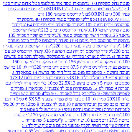
ת 100 גרם
מארז טסה אור גדול
גומי פטל אדום שחור סטי
רינטה סנטה מיקס 1 ק"ג SORINI
בונ' קריסמס סנטה עם
בונ' קריסמס טיפאני 180 גרם
גרם
SORINI
קינדר
דמות 102 ג'
קינדר קריסמיס מיני פריינדס 164ג'
קינדר
מל 110ג'
קינדר קריסמס גרביים 212ג'
רפאלו קריסמס
פררו רושר קריסמיס סנטה 70ג'
קינדר שוקולד חנוכייה 135
יסמס תיק מיקס 193ג'
קינדר קריסמיס קלנדר כוכב מעורב
 קריסמיס ביצה ענקית בנות 220ג'
קינדר קריסמיס ביצה ענקית
ינדר קריסמס דמויות עם הפתעה 36ג'
קינדר קריסמיס לב עם
מילקה אוראו סנדוויץ 92 גרם
מילקה שוקולד חלב עם עדשים
קה עוגיות סנסיישן 156 גרם
וופל מילקה במילוי קרם 150
לקיניס מילקה 87.5 גרם
טורינו מריר 320ג'
דן לגן 10 כד שמן
 סמ
סביבון מוט נס גדול היה פה ברשת 14 סמ
אקדח 2
33 סמ
סביבון 5 קומות בלוח 17X12
ופ 22.5X13 סמ
10 כלי דמוי נורה למילוי עם
דן לגן 12 מ.מפתחות פנס לד צבעוני 7 סמ
מארז 3 מזרקים
10 מל'
מזרק גדול לאפייה - 50 מל'
4 סביבון טוש מצייר
דן לגן 10 סביבון טוש מצייר צבעוני 6.5X5.5 סמ
3 חותכן
סביבון חנוכיה
הפתעה 10 פנס לד צבעוני 9 סמ
12 מזרק 20 מל'
ירה וקישוט
גומי נודלס ענקי 120ג'
מרשמלו פאסט פוד
 מח תות 120 גרם נוזל
גומי סנטה ענקי 170ג'
מטבעות
מטבע 10 שח חלבי 1 ק"ג
מטבע 5 שח פרווה 1
פרוטאין פרו-חטיף חלבון טבעוני בטעם פיסטוק שוקולד 55
פרו-חטיף חלבון טבעוני בטעם שוקולד וניל 55 גרם
פרוטאין