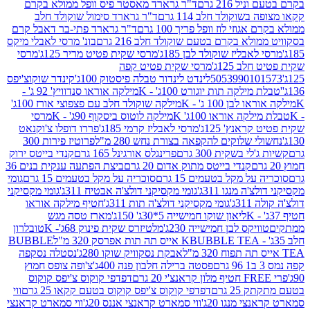
 216 גרם
ד"ר גרארד מאסטר פיס וופל ממולא בקרם
שוקולד חלב 114 גרם
ד"ר גרארד סימול שוקולד חלב
וזי לוז וופל פריך 100 גרם
ד"ר גרארד פתי-בר דאבל קרם
לא בקרם בטעם שוקולד חלב 216 גרם
בונ' מרסי לאבלי מיקס
בליז שוקולד לבן 185ג'
מרסי שקית פטיט מריר 125ג'
מרסי
ב 125ג'
מרסי שקית פטיט קפה
505399010
לינדט לינדור טבלה פיסטוק 100ג'
קינדר שוקוצ'יפס
ילקה תות יוגורט 100ג' - K
מילקה אוראו סנדוויץ' 92 ג' -
בן 100 ג' - K
מילקה שוקולד חלב עם פצפוצי אורז 100ג'
ה אוראו 100ג' K
מילקה לוטוס ביסקוף 90ג' - K
מרסי
אנץ' 125ג'
מרסי לאבליז קרמי 185ג'
פררו דופלו צ'וקנאט
 שלוקים להקפאה בצורת נחש 280 מ"ל
פרוטיז פירות 300
י בשקית 300 גרם
פרינגלס אורגינל 165 גרם
קנדי בייטס ירוק
קנדי בייטס מתוק אדום 20 גרם
ביצת הפתעה ענקית בנים 36
ל מקל בטעמים 15 גרם
סוכריה על מקל בטעמים 15 גרם
גומי
 מנגו 311ג'
גומי מקסיקני דולצ'ה אבטיח 311ג'
גומי מקסיקני
ג'
גומי מקסיקני דולצ'ה תות 311ג'
חטיף מילקה אוראו
ליאון שוקו חמישייה 5*30ג' 150ג'
מארז טסה מגש
יקס לבן חמישייה 230ג'
מלטיזרס שקית פינוק 68ג'- K
טובלרון
BUBBLE TEA אייס תה תות אפרסק 320 מ"ל
BUBBLE
אבקת נסקוויק שוקו 280ג'
נסטלה נסקפה
פסטה ברילה חלבון פנה 400ג'
צ'ופה צופס חמוץ
דפדפי קוקוס צ'יפס קוקוס
2 גרם
דפדפי קוקוס צ'יפס קוקוס בטעם קקאו 25 גרם
ווי
 מנגו 20ג'
ווי סמארט קראנצי אננס 20ג'
ווי סמארט קראנצי