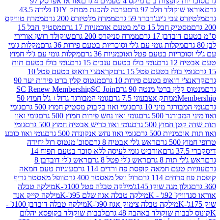
פצות בום מיקס 4 טעמים 4 גרם
אוראו אפרסק 97
ולד חלב 97 גרם
ערכה להכנת ממתק DIY גלידה 43.5
בי ג'ינג'רברד 59 גרם
ממרח מלטיזרס 200 גרם
ממרח טוויקס
בל 15 ס"מ בטעם אוכמניות 17 גרם
מסטיק חבל 15
בן 17 גרם
ממרח סניקרס 200 גרם
שוקולד רושן אורירי
מקלות גומי עם ג'לי וסוכריות בטעם פירות 36 גרם
מקלות גומי
ריות בטעם פטל ואוכמניות 36 גרם
מקלות גומי עם ג'לי חמוץ
רם
גומי בולז בטעם ענבים 15 גרם
גומי בולז בטעם תות
בולז בטעם פטל 15 גרם
קראנצ'י רואופ בטעם פטל 10
רואופ בטעם פירות 10 גרם
מנטוס קלין ברט פירות יער 90
ין ברט' מנטה 90 גרם
SC Join
SC Renew Membership
M
ממתק אצבעוני 7.5 גרם
גומי המבורגר גדול+ ג'ל חמוץ 50
גר מיני 10 גרם
גומי ואוו בקבוק מסטיק חמוץ 500 גרם
גומי
גר 500 גרם
גומי ואוו נחש פירות חמוץ 500 גרם
גומי ואוו
מוץ 500 גרם
גומי ואוו כריש אבטיח חמוץ 500 גרם
גומי
ות 500 גרם
גומי ואוו נחש אנקונדה 500 גרם
גומי ואוו כובע
רם
ראש ג'לי אבטיח 8 גרם
סוכ' מנטוס רול יחידה
אורביט גומי לעיסה ללא סוכר בטעם תפוח 14
תות 8 גרם
ראש ג'לי פטל 8 גרם
ראש ג'לי דובדבן 8
עם חמאה קופסת פח ורדים 114 גרם
עוגיות טעם חמאה
 114 גרם
רול וופל מאסטר 400 גרם
וופל מאסטר גריף
ון מגה שוקו 145ג'
מילקה טבלה פטל 100ג'-K
מילקה טבלה
ג' - K
מילקה טבלה אגוז שלם 95ג'-K
מילקה קייק אנד
מילקה טבלה צימוק אגוז 90ג'-K
מילקה טבלה דובדבן 100ג' -
ת שוקולד באהבה 48 גרם
לבבות שוקולד בקופסא יהלום