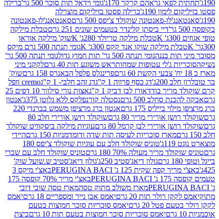
לפאי גראהם קרקר 170ג'
גומי וידאל תות סוכר 500 גר'
ברילה
לימון 190ג'
ברילה פסטו בזיליקום מוצרלה
ג'לו-פאנטונה שוקולד צ'יפס 500 גרם
סאנטאנג'לו-פאנטונה
דיי ביסתן קלינדר בטעמים שונים 251 גרם
טבלת מילקה
K
טבלת מילקה טריולד 280ג' K
שוק' מילקה אוראו
לת מילקה שוקו אנד קקס 300ג' K
גומי תנתה 500 גרם מיקס
 תות בננה
גומי תנתה 500 גר' תות חמוץ גדול
גומי תנתה 500 גר'
יות ג'לי עטופות שמחות
ראש משוגע תות 40 גרם
לקקני מיני
פרינגלס פלפל הבאנרס 158 גרם
שוק'
 200ג'
דג כסף פרווה 1 ק"ג
דג זהב חלבי- 1 ק"ג
cremo וופל
 מריר בודד
אורז לבן דביק 1 ק"ג
אצות נורי סילוור 10 דפים 25
נת סחלב 500 גרם
נסטלה קורנפלקס ללא גלוטן 375ג'
אנטון
וי בייליס 175 גרם
אנטון ברג מרציפן משמש בברנדי 220
שן אורירי מריר 80 גרם
שוקולד רושן אורירי חלב 80
ושן אורירי לבן קרמל 80 גרם
עוגיות מילקה ביסקוויט שוקולד
מארז סוכריות לעיסה תות שדה ודומדמניות 150 גרם
היידי
1ג'
טוניס שוקולד חלב עם עוגיות שוקולד צ'יפס 180
לד מריר מעולה 70% 180 גרם
טוניס שוקולד חלב עם שברי
גולון דיאג'סטיב 250ג'
גולון דיאג'סטיב ש.שועל שוק'
 קפה שקית 125 ג' PERUGINA BACI
באצ'י מיקס 3
PERUGINA
באצ'י מריר 70% קופסה 175
מארז משולב מתוק טסה
מארז טסה שובי דובי
קן רולר תות 20 גרם
יאמס אבן נייר ומספריים 18 גרם
יאמס
עם פטל 20 גרם
יאמס סוכריות סוכר חמוצות בטעם
יאמס סוכריות סוכר חמוצות בטעם תות 10 גרם
ביצת