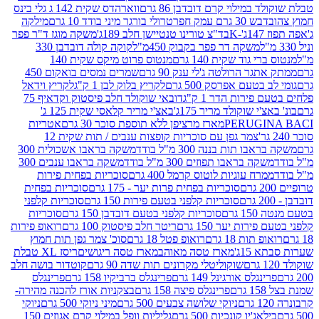
במילוי קרם דובדבן 86 גרם
ווארהדס שקית 142 ג גלי בינס
בש 30 גרם עמק חפר
טרולי בורגר מיני בודד 10 גרם
מילקה
K
בד"צ טורינו טנטיישן חלב 189ג'
משקה מוגז ד"ר פפר
משקה דר פפר בקבוק 450מ"ל
קוקה קולה דובדבן 330
 גוד שקית 140 גרם
מנטוס פרוט מיקס שקית 140
ר הרולטה ג'לי ענק 90 גרם
שמרים נמסים בואקום 450
בטעם אפרסק 500 גרם
לקריץ בלוק לבן 1 ק"ג
לקריץ וידאל
ירות הדר 1 ק"ג
דובאי שוקולד חלב פיסטוק וקדאיף 75
י שוקולד מריר 175ג'
באצ'י מריר קלאסי שקית 125 ג'
PERUGI
מארז מרציפן ללא תוספת סוכר 30 גרם
אטריות
צמר גפן עם סוכריות קופצות ענבים / תות שקית 12
 תות בננה 300 מ"ל בודד
משקה בראבו אשכולית 300
ה בראבו תפוזים 300 מ"ל בודד
משקה בראבו ענבים 300
רח עוגיות לוטוס קרמל 400 גרם
סוכריות בפחית פירות
סוכריות בפחית פרות יער - 175 גרם
סוכריות בפחית
סוכריות קלפני בטעם פירות 150 גרם
סוכריות קלפני
גרם
סוכריות קלפני בטעם דובדבן 150 גרם
סוכריות
רות יער 150 גרם
ריטר חלב פיסטוק 100 גרם
רואופ פירות
תות 18 גרם
רואופ פטל 18 גרם
סוכ' צמר גפן תות חמוץ
1ג'
מארז טסה מאוהב
מארז טסה ריגושים
ריסז XL טבלת
שוקוליטלי מקרונים תות שדה 90 גרם
קוטדור בושה חלב
גלס אורגינל 149 גרם
פרינגלס ברביקיו 158 גרם
פרינגלס
פרינגלס פיצה 158 גרם
בצקניות אורז להכנה מהירה-
ניוקי שלושה צבעים 500 גרם
מיני ניוקי 500 גרם
ניוקי
ג'יו קונכיות 500 גרם
גליליות וופל במילוי קרם אגוזים 150