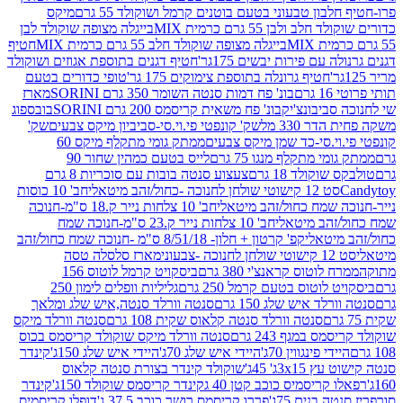
בון טבעוני בטעם בוטנים קרמל ושוקולד 55 גרם
מיקס
 ולבן 55 גרם כרמית MIX
בייגלה מצופה שוקולד לבן
בייגלה מצופה שוקולד חלב 55 גרם כרמית MIX
חטיף
עם פירות יבשים 175גר'
חטיף דגנים בתוספת אגוזים ושוקולד
חטיף גרונלה בתוספת צימוקים 175 גר'
טופי כדורים בטעם
ם
בונ' פח דמות סנטה השומר 350 גרם SORINI
מארז
ביבונצ'יק
בונ' פח משאית קריסמס 200 גרם SORINI
בובספוג
 330 מל
שק' קונפטי פי.וי.סי-סביביון מיקס צבעים
שק'
וי.סי-כד שמן מיקס צבעים
ממתק גומי מתקלף מיקס 60
י מתקלף מנגו 75 גרם
לייס בטעם כמהין שחור 90
קולד 18 גרם
צעצוע סנטה בובות עם סוכריות 8 גרם
1 קישוטי שולחן לחנוכה -כחול/זהב מיטאלי
חב' 10 כוסות
 שמח כחול/זהב מיטאלי
חב' 10 צלחות נייר ק.18 ס"מ-חנוכה
הב מיטאלי
חב' 10 צלחות נייר ק.23 ס"מ-חנוכה שמח
יטאלי
קפ' קרטון + חלון- 8/51/18 ס"מ -חנוכה שמח כחול/זהב
עוני
מארז סלסלה טסה
לוטוס קראנצ'י 380 גרם
ביסקויט קרמל לוטוס 156
לוטוס בטעם קרמל 250 גרם
גליליות וופלים לימון 250
ד איש שלג 150 גרם
סנטה וורלד סנטה,איש שלג ומלאך
סנטה וורלד סנטה קלאוס שקית 108 גרם
סנטה וורלד מיקס
 במגף 243 גרם
סנטה וורלד מיקס שוקולד קריסמס בכוס
י פינגווין 70ג'
היידי איש שלג 70ג'
היידי איש שלג 150ג'
קינדר
3xג' 45ג'
שוקולד קינדר בצורת סנטה קלאוס
קריסמיס כוכב קטן 40 ג
קינדר קריסמס שוקולד 150ג'
קינדר
בנים 75ג'
פררו קריסמס רושר כוכב 37.5 ג'
דופלו קריסמיס