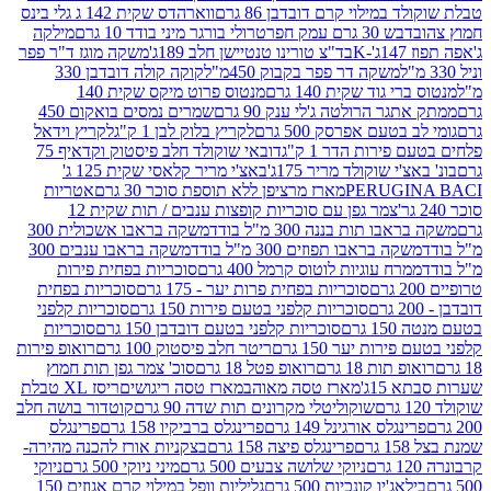
במילוי קרם דובדבן 86 גרם
ווארהדס שקית 142 ג גלי בינס
בש 30 גרם עמק חפר
טרולי בורגר מיני בודד 10 גרם
מילקה
K
בד"צ טורינו טנטיישן חלב 189ג'
משקה מוגז ד"ר פפר
משקה דר פפר בקבוק 450מ"ל
קוקה קולה דובדבן 330
 גוד שקית 140 גרם
מנטוס פרוט מיקס שקית 140
ר הרולטה ג'לי ענק 90 גרם
שמרים נמסים בואקום 450
בטעם אפרסק 500 גרם
לקריץ בלוק לבן 1 ק"ג
לקריץ וידאל
ירות הדר 1 ק"ג
דובאי שוקולד חלב פיסטוק וקדאיף 75
י שוקולד מריר 175ג'
באצ'י מריר קלאסי שקית 125 ג'
PERUGI
מארז מרציפן ללא תוספת סוכר 30 גרם
אטריות
צמר גפן עם סוכריות קופצות ענבים / תות שקית 12
 תות בננה 300 מ"ל בודד
משקה בראבו אשכולית 300
ה בראבו תפוזים 300 מ"ל בודד
משקה בראבו ענבים 300
רח עוגיות לוטוס קרמל 400 גרם
סוכריות בפחית פירות
סוכריות בפחית פרות יער - 175 גרם
סוכריות בפחית
סוכריות קלפני בטעם פירות 150 גרם
סוכריות קלפני
גרם
סוכריות קלפני בטעם דובדבן 150 גרם
סוכריות
רות יער 150 גרם
ריטר חלב פיסטוק 100 גרם
רואופ פירות
תות 18 גרם
רואופ פטל 18 גרם
סוכ' צמר גפן תות חמוץ
1ג'
מארז טסה מאוהב
מארז טסה ריגושים
ריסז XL טבלת
שוקוליטלי מקרונים תות שדה 90 גרם
קוטדור בושה חלב
גלס אורגינל 149 גרם
פרינגלס ברביקיו 158 גרם
פרינגלס
פרינגלס פיצה 158 גרם
בצקניות אורז להכנה מהירה-
ניוקי שלושה צבעים 500 גרם
מיני ניוקי 500 גרם
ניוקי
ג'יו קונכיות 500 גרם
גליליות וופל במילוי קרם אגוזים 150