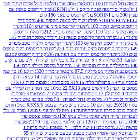
ת 100 גרם
מארז טסה אור גדול
גומי פטל אדום שחור סטי
רינטה סנטה מיקס 1 ק"ג SORINI
בונ' קריסמס סנטה עם
בונ' קריסמס טיפאני 180 גרם
גרם
SORINI
קינדר
דמות 102 ג'
קינדר קריסמיס מיני פריינדס 164ג'
קינדר
מל 110ג'
קינדר קריסמס גרביים 212ג'
רפאלו קריסמס
פררו רושר קריסמיס סנטה 70ג'
קינדר שוקולד חנוכייה 135
יסמס תיק מיקס 193ג'
קינדר קריסמיס קלנדר כוכב מעורב
 קריסמיס ביצה ענקית בנות 220ג'
קינדר קריסמיס ביצה ענקית
ינדר קריסמס דמויות עם הפתעה 36ג'
קינדר קריסמיס לב עם
מילקה אוראו סנדוויץ 92 גרם
מילקה שוקולד חלב עם עדשים
קה עוגיות סנסיישן 156 גרם
וופל מילקה במילוי קרם 150
לקיניס מילקה 87.5 גרם
טורינו מריר 320ג'
דן לגן 10 כד שמן
 סמ
סביבון מוט נס גדול היה פה ברשת 14 סמ
אקדח 2
33 סמ
סביבון 5 קומות בלוח 17X12
ופ 22.5X13 סמ
10 כלי דמוי נורה למילוי עם
דן לגן 12 מ.מפתחות פנס לד צבעוני 7 סמ
מארז 3 מזרקים
10 מל'
מזרק גדול לאפייה - 50 מל'
4 סביבון טוש מצייר
דן לגן 10 סביבון טוש מצייר צבעוני 6.5X5.5 סמ
3 חותכן
סביבון חנוכיה
הפתעה 10 פנס לד צבעוני 9 סמ
12 מזרק 20 מל'
ירה וקישוט
גומי נודלס ענקי 120ג'
מרשמלו פאסט פוד
 מח תות 120 גרם נוזל
גומי סנטה ענקי 170ג'
מטבעות
מטבע 10 שח חלבי 1 ק"ג
מטבע 5 שח פרווה 1
פרוטאין פרו-חטיף חלבון טבעוני בטעם פיסטוק שוקולד 55
פרו-חטיף חלבון טבעוני בטעם שוקולד וניל 55 גרם
פרוטאין