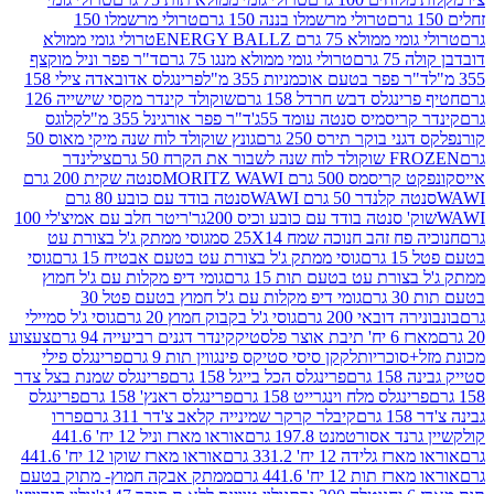
טרולי מרשמלו בננה 150 גרם
טרולי מרשמלו 150
לא 75 גרם ENERGY BALLZ
טרולי גומי ממולא
גרם
טרולי גומי ממולא מנגו 75 גרם
ד"ר פפר וניל מוקצף
 פפר בטעם אוכמניות 355 מ"ל
פרינגלס אדובאדה צילי 158
נגלס דבש חרדל 158 גרם
שוקולד קינדר מקסי שישייה 126
ריסמיס סנטה עומד 55ג'
ד"ר פפר אורגינל 355 מ"ל
קלוגס
 בוקר תירס 250 גרם
גונץ שוקולד לוח שנה מיקי מאוס 50
 את הקרח 50 גרם
צילינדר
50 גרם MORITZ WAWI
סנטה שקית 200 גרם
לנדר 50 גרם WAWI
סנטה בודד עם כובע 80 גרם
 סנטה בודד עם כובע וכיס 200גר'
ריטר חלב עם אמיצ'לי 100
 זהב חנוכה שמח 25X14 סמ
גוסי ממתק ג'ל בצורת עט
ם
גוסי ממתק ג'ל בצורת עט בטעם אבטיח 15 גרם
גוסי
ורת עט בטעם תות 15 גרם
גומי דיפ מקלות עם ג'ל חמוץ
ם
גומי דיפ מקלות עם ג'ל חמוץ בטעם פטל 30
דובאי 200 גרם
גוסי ג'ל בקבוק חמוץ 20 גרם
גוסי ג'ל סמיילי
וצר פלסטיק
קינדר דגנים רביעייה 94 גרם
צעצוע
סוכריות
לקקן סיסי סטיקס פינגווין תות 9 גרם
פרינגלס פילי
רם
פרינגלס הכל בייגל 158 גרם
פרינגלס שמנת בצל צדר
נגלס מלח וינגרייט 158 גרם
פרינגלס ראנץ' 158 גרם
פרינגלס
קיבלר קרקר שמינייה קלאב צ'דר 311 גרם
פררו
אסורטמנט 197.8 גרם
אוראו מארז וניל 12 יח' 441.6
ידה 12 יח' 331.2 גרם
אוראו מארז שוקו 12 יח' 441.6
ת 12 יח' 441.6 גרם
ממתק אבקה חמוץ- מתוק בטעם