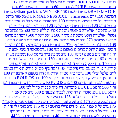
SKILLS DUO סוכריות על מקל בטעמי תפוח ותות 120
P ללא סוכר 60 גרם
סוכריות קשות 60 גרם
BAD
סוכריות קשות WINTER 150 גרם Share pack
סוכריות
סאוור מדנס
קל חמוצות בשקית 100 גרם
סוכריות על מקל בטעמי פירות
סוכריות קולה ולימון 120 גרם
דגני בוקר סיני מיניס
 אולטרה פאנטזי משקה אנרגיה ללא סוכר 500 מ"ל
מונסטר
ה ויולט משקה אנרגיה 500 מ"ל
קוואקר 500 גרם
חלב מרוכז
3 גרם
סנאפי חטיפי אפונה ירוקה פריכים בטעם חריף
 מרוכז וממותק 370 גרם
דוריטוס מקסיקן טאקו 110ג'
סנאפי
ירוקה פריכים בטעם טבעי 108 גרם
סנאפי חטיפי אפונה
בטעם גבינה 108 גרם
ממבה ביץ' בייטס 160ג'
ממבה מג'יק
ממרח מרשמלו בטעם וניל 150 גרם
ממרח מרשמלו בטעם
מילקה נוסיני 31.5 גרם
מילקה וופליני 31 גרם
חטיף סטייל
בטעם עוף פיקנטי 100 גרם
חטיף סטייל קוריאה אורז בטעם
100 גרם
חטיף סטייל קוריאה אורז בטעם קארבונרה 100
יל קוריאה אורז בטעם פיקנטי 100 גרם
BOULOS סוכריות
אדום לבן 500 גרם
BOULOS סוכריות דחוסות לבבות לבן
BOULOS סוכריות דחוסות לבבות כחול לבן 500
 צבעונים 500 גרם
אל סאבור
וח רוטב סלסה 175 גרם
אל סאבור נאצ'ו בטעם צ'ילי חריף
175 גרם
אל סאבור נאצ'וס דיפ מלוח עם מטבל גוואקמולי
סאבור נאצ'וס דיפ צ'ילי ברוטב גבינה 175 גרם
סוכ' ג'לי פירות
סאבור נאצ'וס בטעם צ'ילי עם רוטב גבינה 175 גרם
חטיף
חטיף דובאי מריר 40 גרם
פילסברי ציפוי כחול 442