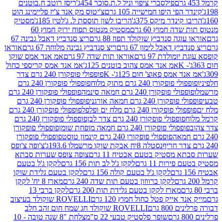
פילסברי ציפוי וניל ל.ת.סוכר 454ג'
ריסז רוטב ח.בוטנים
פי היפו חמישייה 105 גרם
צ'יטוס מק אנד צ'יז פליימינג הוט
ינדר מיקס 375ג'
הריבו לשון תוססת ל. ג'לטין 185ג'
מסטיק
ה חמוץ 60 גרם
מסטיק מנטוס תפוח ירוק חמוץ 60
גה סנדביץ שוקולד תפוז 88 גרם
ריצ סנדביץ דאבל גבינה 67
ץ דאבל לימון 67 גרם
ריצ סנדביץ גבינה מלוחה 67 גרם
אוראו
מולדת 97 גרם
אוראו תות שדה 97 גרם
אמ אנד אמס שוקו
אמ אנד אמס צהוב בוטנים 125ג'
אמ אנד אמס קריספי כחול
אמס פאוצ' חום 125ג'- K
פופפולי פופקורן 240 גרם צדר
פופקורן 240 גרם מתוק מלוח
פופפולי פופקורן 240 גרם
י פופקורן 240 גרם חמאה סינמה
פופפולי פופקורן 240 גרם
רן 240 גרם חמאה אורגני
פופפולי פופקורן 240 גרם
פופקורן 240 גרם מלח ים ופלפל
פופפולי פופקורן 240 גרם
פופפולי פופקורן 240 גרם צדר לבן
פופפולי פופקורן 240 גרם
פולי פופקורן 240 גרם חמאה מופחת שומן
פופפולי פופקורן
פופפולי פופקורן 240 גרם קינמון טוסט
פופפולי פופקורן
נסטלה 8יח אבקת שוקו מרשמלו 193.6ג'
צ'ופה צ'ופס
 מסטיק בטעם אבטיח 11 גרם
צופה צופס שערות סבתא
ירות 11 גרם
לקקן ג'ל לב תות 156 גרם
לקקן ג'ל בטעם
לקקן ג'ל בטעם קולה 156 גרם
לקקן בטעם גלידת שוקו
לקקן ברווזון בטעם תות שדה 240 גרם
מארז 8 יח' לקקן
מארז לקקן בטעם גלידת תות 200 גרם
לקקן ברבי 13
 אייק פטל כחול חמוץ 120 גרם
ROVELLI שוקולד בעיצוב
80 גרם
ROVELLI שוקולד חג שמח חום זהב חלב
שופר פלסטיק טבעי 22 ס"מ
צלחת "8 שנה טובה - 10