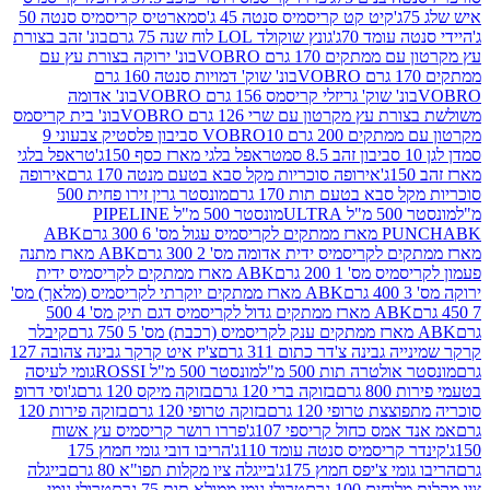
קיט קט קריסמיס סנטה 45 ג'
סמארטיס קריסמיס סנטה 50
עומד 70ג'
גונץ שוקולד LOL לוח שנה 75 גרם
בונ' זהב בצורת
תקים 170 גרם VOBRO
בונ' ירוקה בצורת עץ עם
בונ' שוק' דמויות סנטה 160 גרם
נ' שוק' גריזלי קריסמס 156 גרם VOBRO
בונ' אדומה
עץ מקרטון עם שרי 126 גרם VOBRO
בונ' בית קריסמס
 200 גרם VOBRO
10 סביבון פלסטיק צבעוני 9
טראפל בלגי מארז כסף 150ג'
טראפל בלגי
אירופה סוכריות מקל סבא בטעם מנטה 170 גרם
אירופה
סבא בטעם תות 170 גרם
מונסטר גרין זירו פחית 500
ULT
מונסטר 500 מ"ל PIPELINE
ABK
PU
לקריסמיס ידית אדומה מס' 2 300 גרם
ABK מארז מתנה
מס' 1 200 גרם
ABK מארז ממתקים לקריסמיס ידית
ABK מארז ממתקים יוקרתי לקריסמיס (מלאך) מס'
ABK מארז ממתקים גדול לקריסמיס דגם תיק מס' 4 500
קיבלר
גבינה צ'דר כתום 311 גרם
צ'יז איט קרקר גבינה צהובה 127
ולטרה תות 500 מ"ל
מונסטר 500 מ"ל ROSSI
גומי לעיסה
 גרם
בזוקה ברי 120 גרם
בזוקה מיקס 120 גרם
ג'וסי דרופ
ת טרופי 120 גרם
בזוקה טרופי 120 גרם
בזוקה פירות 120
מס כחול קריספי 107ג'
פררו רושר קריסמיס עץ אשוח
קריסמיס סנטה עומד 110ג'
הריבו דובי גומי חמוץ 175
י צ'יפס חמוץ 175ג'
בייגלה ציו מקלות תפו"א 80 גרם
בייגלה
ים 100 גרם
טרולי גומי ממולא תות 75 גרם
טרולי גומי