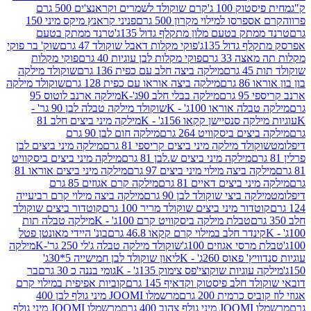
ק 100 ג'
קרם שוקולד לשמרים וקראנצ'ים 500 גרם
רסו למילוי מקרון 500 גרם
פניני קראנץ מיקס מיני 150
תק בטעם מלון מתקלף גדול 135ג'
טרנד ממתק בטעם
גדול 135ג'
פוקי מקלות דאבל שוקולד 47 גרם
שוק' בר פוקי
 33 גרם
פוקי מקלות לבן עוגיות 40 גרם
פוקי מקלות
רם
מילקה ביצה חלב עם כפית 136 גרם
שוקולד מילקה
 גרם
מילקה ביצה אוראו עם כפית 128 גרם
שוקולד מילקה
גרם
מילקה בבלי חלב 90ג'-K
מילקה ארנב לוטוס 95
ה אוראו 100ג' - K
שוקולד מילקה טבלה לבן 90 גר' -
ה סנסיישן קקאו 156ג' - K
מילקה מיני ביצים חלב 81
ים ביסקוויט 264 גרם
מילקה חום לבן 90 גרם
ולד מילקה מיני ביצים קריספי 81 גרם
מילקה מיני ביצים לבן
מילקה מיני ביצים ש.לבן 81 גרם
מילקה מיני ביצים ביסקוויט
 ביצה מילוי מיני ביצים 97 גרם
מילקה מיני ביצים אוראו 81
י ביצים דאיים 81 גרם
מילקה קרם אגוזים 85 גרם
קה ביצי שוקולד לבן 90 גרם
מילקה ביצה מילוי קרם רביעייה
דור מיני ביצים שוקולד מריר 100 גרם
קוטדור ביצים שוקולד
טבלת מילקה ביסקוויט קרם 100ג' - K
מילקה טבלה תות
נדר חלב במילוי קרם קקאו 46.8 גרם
בונ' היידי מאונטן פטל
סי אגוזים 100ג'
שוקולד מילקה טבלה ג'לי 250 גר'-K
מילקה
פאוס 260ג' - K
ליאון שוקולד לבן חמישייה 5*30ג'
וגיות שוקוצי'פס צימוק 135ג' - K
גומי בננה כ 30 גרם
בר
 חלב פיסטוק וקדאיף 145 גרם
קוביות אפיפית במילוי קרם
 כרמית 200 גרם
מרשמלו JOOMI מיני גולף לבן 400
400 גרם
מרשמלו JOOMI מיני גולף