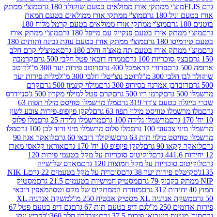
וצ'י ממתקי אורז ממולאים בטעם שוקולד 180 גרם
מוצ'י ממתק
180 גרם
מוצ'י ממתקי אורז ממולאים בטעם חמאת
מוצ'י ממתקי אורז ממולאים בטעם קרמל מלוח 180
תק אורז בטעם פנקייק עם מייפל 180 גרם
מוצ'י ממתק אורז
18 גרם
מוצ'י ממתק אורז בטעם עוגת גבינה ותותים 180
תק אורז בטעם תה מאצ'ה וחלב 180 גרם
אמיצ'לי קרם חלב
סוכריות 100 גרם
ממרח דובאי פטל חלבי 500 גרם
קרמבה
פרורי קראמבל 400 גרם
רוטב פירות יער 300 מ"ל
רוטב
 300 מ"ל
רוטב נוצ'יטלו חלבי 300 מ"ל
מלית פירות יער
דבן אמרנה בסירופ 300 גרם
מילוי קינמון 500 גרם
קרם
קרמו ריו 500 גרם
קרם פטל למילוי מקרון 500 ג'
סניידרס
טעם צ'דר 319 גרם
מלו מרשמלו טוויסט מילוי תפוח 63
לו טוויסט מילוי תפוז 63 גרם
לקקן פיןפופ-פירות צובע לשון
מרשמלו גלידה 100 גרם
מרשמלו גלידה 25 גרם
מלו פלוס
עוני 100 גרם
מלו פלוס מרשמלו מיני ורוד לבן 100 גרם
מלו
 מילוי תות 63 גרם
שוקולד דובאי 60 גרם
לואקר אגוז 90
ו 90 גרם
לקקן פיןפופ 10 יח' 170 גרם
אוראו קלאסי מארז
לוקיטוס סוכריות על מקל בטעמי פירות 120
סוכריות על מקל חמוצות 120 גרם
מארס שלישייה
פירות יער 38 גרם
סוכריה על מקל בטעמים 22 גרם
NIK L
מסטיק חמישיות בטעמים 21.5 גרם
מסטיק
מזוודת הממתקים של מקס וטסה
מאפין דובאי
יה XL מסטיק אבטיח 250 מ"ל
משקה אנרגיה XL
2 מ"ל
גם דיפ בטעם תות 67 גרם
גם דיפ בטעם פטל 67
ס ריינבואו פירות 37.5 גרם
טובלרון חלב 360ג'
לקריץ ונקו