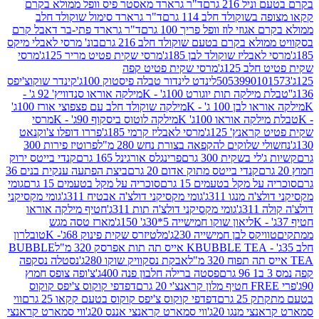
 216 גרם
ד"ר גרארד מאסטר פיס וופל ממולא בקרם
שוקולד חלב 114 גרם
ד"ר גרארד סימול שוקולד חלב
וזי לוז וופל פריך 100 גרם
ד"ר גרארד פתי-בר דאבל קרם
לא בקרם בטעם שוקולד חלב 216 גרם
בונ' מרסי לאבלי מיקס
בליז שוקולד לבן 185ג'
מרסי שקית פטיט מריר 125ג'
מרסי
ב 125ג'
מרסי שקית פטיט קפה
505399010
לינדט לינדור טבלה פיסטוק 100ג'
קינדר שוקוצ'יפס
ילקה תות יוגורט 100ג' - K
מילקה אוראו סנדוויץ' 92 ג' -
בן 100 ג' - K
מילקה שוקולד חלב עם פצפוצי אורז 100ג'
ה אוראו 100ג' K
מילקה לוטוס ביסקוף 90ג' - K
מרסי
אנץ' 125ג'
מרסי לאבליז קרמי 185ג'
פררו דופלו צ'וקנאט
 שלוקים להקפאה בצורת נחש 280 מ"ל
פרוטיז פירות 300
י בשקית 300 גרם
פרינגלס אורגינל 165 גרם
קנדי בייטס ירוק
קנדי בייטס מתוק אדום 20 גרם
ביצת הפתעה ענקית בנים 36
ל מקל בטעמים 15 גרם
סוכריה על מקל בטעמים 15 גרם
גומי
 מנגו 311ג'
גומי מקסיקני דולצ'ה אבטיח 311ג'
גומי מקסיקני
ג'
גומי מקסיקני דולצ'ה תות 311ג'
חטיף מילקה אוראו
ליאון שוקו חמישייה 5*30ג' 150ג'
מארז טסה מגש
יקס לבן חמישייה 230ג'
מלטיזרס שקית פינוק 68ג'- K
טובלרון
BUBBLE TEA אייס תה תות אפרסק 320 מ"ל
BUBBLE
אבקת נסקוויק שוקו 280ג'
נסטלה נסקפה
פסטה ברילה חלבון פנה 400ג'
צ'ופה צופס חמוץ
דפדפי קוקוס צ'יפס קוקוס
2 גרם
דפדפי קוקוס צ'יפס קוקוס בטעם קקאו 25 גרם
ווי
 מנגו 20ג'
ווי סמארט קראנצי אננס 20ג'
ווי סמארט קראנצי