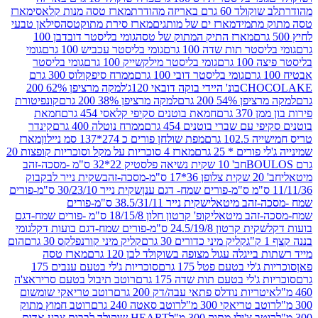
ד 60 גרם באריזה מהודרת
מארז טסה מנות קלאסי
מארז
מתמיד
מארז ים של מותגים
מארז סירת מתוקטסה
סילאן טבעי
מארז התיק המתוק של טסה
גומי בליסטר דובדבן 100
טר תות שדה 100 גרם
גומי בליסטר עכביש 100 גרם
גומי
 גרם
גומי בליסטר מילקשייק 100 גרם
גומי בליסטר
גומי בליסטר דובי 100 גרם
ממרח סיפקולוס 300 גרם
CHO
בונ' היידי בוקה דובאי 120ג'
למקה מרציפן 62% 200
54% 200 גרם
למקה מרציפן 38% 200 גרם
קונפיטורת
3 גרם
חמאת בוטנים סקיפי קלאסי 454 גרם
חמאת
עם שברי בוטנים 454 גרם
ממרח נוטלה 400 גרם
קינדר
10 גרם
מפת שולחן פורים כ 274*137 סמ ניילון
מארז
רים * 25 גרם
מארז 4 סוכריות על מקל וסוכריות קופצות 20
חב' 10 שקית נשיאה פלסטיק 22*32 ס"מ -מסכה-זהב
כה-זהב
שקית נייר לבקבוק
שקית נייר 30/23/10 ס"מ-פורים
-זהב מיטאלי
שקית נייר 38.5/31/11 ס"מ-פורים
זהב מיטאלי
קופ' קרטון חלון 18/15/8 ס"מ -פורים שמח-דגם
קית קרטון 24.5/19/8 ס"מ-פורים שמח-דגם בועות דקל
גומי
קליק מיני כדורים 30 גרם
קליק מיני קורנפלקס 30 גרם
הום
ייגלה עגול מצופה בשוקולד לבן 120 גרם
מארז טסה
'לי בטעם פטל 175 גרם
סוכריות ג'לי בטעם ענבים 175
ג'לי בטעם תות שדה 175 גרם
רוטב תיבול בטעם סריראצ'ה
ריות נודלס פתאי עבה/דק 200 גרם
רוטב טריאקי שומשום
ב טריאקי 300 מ"ל
רוטב סאטה 240 גרם
רוטב חמוץ מתוק
ב צ'ילי מתוק 300 מ"ל
HEART שוקולד לבבות צבע אדום