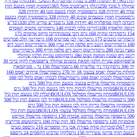
נוטלה 200 גרם
גולון טווינס ללא ת.סוכר 147ג'
גולון סנדוויץ'
250ג'
גולון דיאג'סטיב מוזלי 365ג'
מסטיק חמוץ בטעם תות
מסטיק חמוץ בטעם מנגו 40 יחידות 328
 בטעמים שונים 40 יחידות 328 גרם
מסטיק חמוץ בטעם
רה 40 יחידות 328 גרם
בד"צ טורינו חלב 320ג'
בד"צ
100ג'
הריבו בלוני לבבות 140 גרם
הריבו נחשים תאומים
שקית 160 גרם דובי צבעוני
הריבו מיקס אדומים 175
ים 175 גרם
ריטר לבן סמרטיס 100 גרם
ריטר חלב סמרטיס
יטוס רוטב דיפ סלסה חריף עדין 300 גרם
דוריטוס רוטב דיפ
ם
דוריטוס רוטב דיפ סלסה חריף 300 גרם
דוריטוס
ת חמוצה ושום 280 גרם
קווסט עוגיית חלבון שוקולד
 עוגיית חלבון חמאת בוטנים שוקולד צ'יפס
מארז לקקן ברבי 30
קינדר ג'וי שלישייה 60 גרם
מרשמלו 150 גר – סוניק
מארז
מס צבעוני 18 יח' 270 גרם
מרשמלו פרחים יאמס 160
בבות יאמס 160 גרם
מרשמלו לבבות יאמס כחול לבן 160
ממתק מרשמלו פרחים צבעוני בטעם תות וניל 500 גרם
ממתק מרשמלו לבבות ורוד לבן בטעם תות וניל 500 גרם
ממתק מרשמלו מסולסל BOULOSתכלת לבן בטעם תות וניל
ממתק מרשמלו מסולסל BOULOSורוד לבן בטעם תות וניל 500
ממתק מרשמלו כריות ורוד,לבן בטעם תות וניל 500 גרם
ממתק מרשמלו מסולסל צבעוני BOULOSבטעם תות וניל
ין מרשמלו טוויסט אבטיח 120 גרם
פופין מרשמלו טוויסט
פופין מרשמלו 3D תות שדה 100 גרם
קטשופ סרירצ'ה
סוכריות סודה בצורת אבן נייר ומספרים 216 גרם
פס טעים
טי עשירייה 150 גרם
לקקן שרביט הקסמים 24 גרם
פס