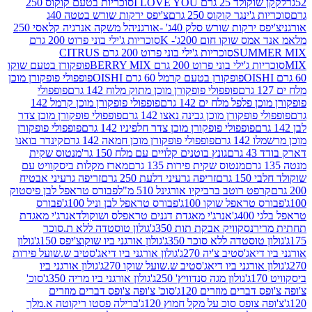
2 גרם I LOVE YOU
סוכריות בטעם קוקוס 250
ינגר קוקוס 250 גרם
צ'יפס ירקות שורש בטטה 40ג
רקות שורש סלק 40ג' -אורגני
הל משקה אנרגיה קלאסי 250
 שוקו חום 200ג'- K
סוכריות ג'ילי בוני פרוט 200 גרם
SUM
סוכריות ג'ילי בוני פרוט 200 גרם CITRUS
ילי בוני פרוט 200 גרם BERRY MIX
פופקורן בטעם שוקו
פופקורן בטעם קרמל 60 גרם OISHI
פופפולי פופקורן מוכן
פופפולי פופקורן מוכן מתוק מלוח 142 גרם
פופפולי
פלפל מלח ים 142 גרם
פופפולי פופקורן מוכן קרמל 142
ופקורן מוכן גבינה נאצו 142 גרם
פופפולי פופקורן מוכן צדר
פופפולי פופקורן מוכן צדר חלפיניו 142 גרם
פופפולי פופקורן
גרם
פופפולי פופקורן מוכן חמאה 142 גרם
קינדר בואנו
ם
גונץ בוטנים קלויים עם מלח 150 גר'
מנטוס שקית
מנטוס שקית פירות 135 גרם
מארז מקלות ביסקוויט עם
גרם
זריפה גרעיני דלעת 250 גרם
זריפה גרעיני אבטיח
ט רוטב ברביקיו אורגינל 510 מ"ל
פבורס טראפל לבן פיסטוק
טראפל שוקו 100ג'
פבורס טראפל לבן וניל 100ג'
פבורס
ג'
אנרג'י מאגדת דגנים טראפלס ושוקולד
אנרג'י מאגדת
ר
נסקוויק אבקת תות 350ג'
גולון טוסטדה ללא ת.סוכר
וסטדה ללא סוכר 350ג'
גולון אורגני ביו שוקוצ'יפס 150ג'
גולון
אג'סטיב צ'יה 270ג'
גולון אורגני ביו דיאג'סטיב ש.שועל פירות
אורגני ביו דיאג'סטיב ש.שועל שוקו 270ג'
גולון אורגני ביו
גולון מגה סנדוויץ' 250ג'
גולון אורגני ביו מריה 350ג'
סוכ'
ברים מוזרים 120ג'
סוכ' צ'ופה צ'ופס דברים מוזרים
צופס סוכ על מקל חמוץ 120ג'
ברילה פסטו ריקוטה א.מלך