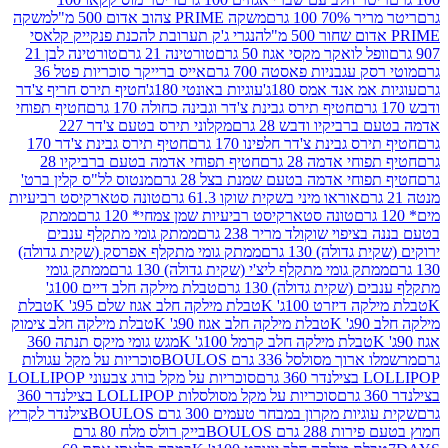
 100 גרם
משקה PRIME צהוב אדום 500 מ"ל
משקה
הנגרי ג'ק תערובת להכנת פנקייק קלאסי
ל לואקר מקסי אגוז 50 גרם
טורטינה 21 גרם
טורטינה לבן 21
 עגבניות פאסטה 700 גרם
אייס ברייקר סוכריות פטל 36
מ אנד אמס 180ג'
עוגיות באונטי 180ג'
חטיף תירס חריף צ'דר
חטיף תירס גבינת צ'דר וגבינה כחולה 170 גרם
חטיף תפוחי
ביקיו ודבש 28 גרם
מקלוני תירס בטעם צ'דר 227
 גבינת צ'דר חלפינו 170 גרם
חטיף תירס גבינת צ'דר 170
חי אדמה 28 גרם
חטיף תפוחי אדמה בטעם ברביקיו 28
וחי אדמה בטעם שמנת בצל 28 גרם
מנטוס לל"ס קלין ברט'
אוראו מיני בשקית שוקו 61.3 גרם
טונה סטארקיסט רביעיות
טונה סטארקיסט רביעיות שמן צמחי* 120 גרם
ממתק
יפוי שוקולד מריר 238 גרם
ממתק גומי מתקלף ענבים
דולה) 130 גרם
ממתק גומי מתקלף אפרסק (שקית גדולה)
ק גומי מתקלף ליצ'י (שקית גדולה) 130 גרם
ממתק גומי
(שקית גדולה) 130 גרם
טבלת מילקה חלב דיים 100ג'
דיזרט 100ג' K
טבלת מילקה חלב אגוז שלם 95ג' K
טבלת
K
טבלת מילקה חלב אגוז 90ג' K
טבלת מילקה חלב צימוק
טבלת מילקה חלב קרמל 100ג' K
מגש גומי מיקס תנתה 360
 מסולסל 336 גרם BOULOS
סוכריות על מקל עגולות
 גרם
סוכריות על מקל בורג צבעוני LOLLIPOP
סוכריות על מקל מסולסלות LOLLIPOP בצילנדר 360
ות מקרון במבחר טעמים 300 גרם BOULOS
צילנדר לקריץ
28 גרם BOULOS
בייק רולס מלח 80 גרם