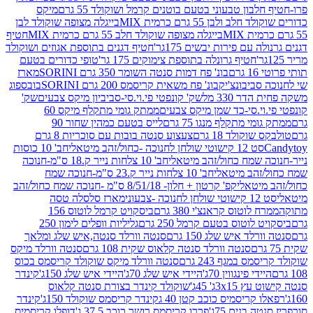
בון טבעוני בטעם בוטנים קרמל ושוקולד 55 גרם
מיקס
 ולבן 55 גרם כרמית MIX
בייגלה מצופה שוקולד לבן
בייגלה מצופה שוקולד חלב 55 גרם כרמית MIX
חטיף
עם פירות יבשים 175גר'
חטיף דגנים בתוספת אגוזים ושוקולד
חטיף גרונלה בתוספת צימוקים 175 גר'
טופי כדורים בטעם
ם
בונ' פח דמות סנטה השומר 350 גרם SORINI
מארז
ביבונצ'יק
בונ' פח משאית קריסמס 200 גרם SORINI
בובספוג
 330 מל
שק' קונפטי פי.וי.סי-סביביון מיקס צבעים
שק'
וי.סי-כד שמן מיקס צבעים
ממתק גומי מתקלף מיקס 60
י מתקלף מנגו 75 גרם
לייס בטעם כמהין שחור 90
קולד 18 גרם
צעצוע סנטה בובות עם סוכריות 8 גרם
1 קישוטי שולחן לחנוכה -כחול/זהב מיטאלי
חב' 10 כוסות
 שמח כחול/זהב מיטאלי
חב' 10 צלחות נייר ק.18 ס"מ-חנוכה
הב מיטאלי
חב' 10 צלחות נייר ק.23 ס"מ-חנוכה שמח
יטאלי
קפ' קרטון + חלון- 8/51/18 ס"מ -חנוכה שמח כחול/זהב
עוני
מארז סלסלה טסה
לוטוס קראנצ'י 380 גרם
ביסקויט קרמל לוטוס 156
לוטוס בטעם קרמל 250 גרם
גליליות וופלים לימון 250
ד איש שלג 150 גרם
סנטה וורלד סנטה,איש שלג ומלאך
סנטה וורלד סנטה קלאוס שקית 108 גרם
סנטה וורלד מיקס
 במגף 243 גרם
סנטה וורלד מיקס שוקולד קריסמס בכוס
י פינגווין 70ג'
היידי איש שלג 70ג'
היידי איש שלג 150ג'
קינדר
3xג' 45ג'
שוקולד קינדר בצורת סנטה קלאוס
קריסמיס כוכב קטן 40 ג
קינדר קריסמס שוקולד 150ג'
קינדר
בנים 75ג'
פררו קריסמס רושר כוכב 37.5 ג'
דופלו קריסמיס