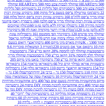
ולד לבבות צבע כסף 500 גרם
HEART שוקולד
50 גרם
סניקרס וופל גליליות 22 גרם
טוויקס וופל גליליות
ו טורטילה צ'יפס בטעם צ'ילי מתוק 100 גרם
קינג עוגיות רכות
ס ללת''ס 160 גרם
קינג עוגיות רכות צ'יפס קרמל מלוח 160
יות רכות שוקולד מריר צ'יפס חלבון 160 גרם
מרק ראמן פיקנטי
 גרם
גולון שרקיז ללא גלוטן טו-גו 160ג'
גולון שוקובום
 120ג'
טבלת פררו רושר מקדמיה ואגוז לוז 90 גרם
קינדר
נדס 120 גרם
קינדר הפי מומנטס 161 גרם
מילקה עוגת
מילקה טבלה צימוק אגוז חדש 270ג' - K
מילקה טראפל
שקית מארס מיני מיקס 400 גרם
קראנצ'י רואופ בטעם
אם אנד אם בוטנים 220ג'
מנורת 3 המשאלות סוכריות 9.6
לד לבן להמסה 28% קקאו בד"צ 750 גרם
מטבעות
 קקאו בד"צ 750 גרם
מטבעות שוקולד מריר
קינדר בואנו מיני מיקס 205
ראו במילוי קרם וניל 66 גרם
אוראו בראוניז 154 גרם
אוראו
אוראו קראנצ'י בייטס 110 גרם
אוראו גולדן 154 גרם
מילקה
מרשמלו 150 גר – ברבי 24 יחידות
מרשמלו 150 גר –
מרשמלו נקניקייה 10 גרם
מארז טסה של בוננזה
מארז טסה
עוגיות מזרחיות בטעם שום בצל 400 גרם אחוה
עוגיות מזרחיות
ערכה להכנת ממתק DIY טיפות 24 גרם
ערכה
 17 גרם
ערכה להכנת ממתק DIY גומי על
ממתק אבקה מדליקה 12 גרם
הנשיקות שלי "דובי" 40
 סוכריות כוכב 60 גרם
תיק יצירה סוכריות לב 60 גרם
תיק
פרח 60 גרם
סוכריות קופצות + לקקן - גלידה 10