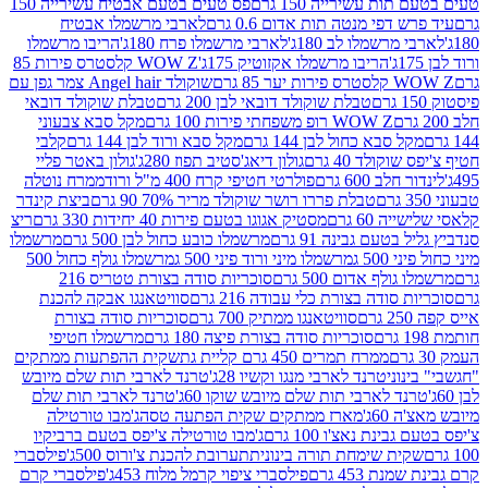
ת עשירייה 150 גרם
פס טעים בטעם אבטיח עשירייה 150
דפי מנטה תות אדום 0.6 גרם
לארבי מרשמלו אבטיח
מרשמלו לב 180ג'
לארבי מרשמלו פרח 180ג'
הריבו מרשמלו
הריבו מרשמלו אקזוטיק 175ג'
WOW Z קלסטרס פירות 85
 85 גרם
שוקולד Angel hair צמר גפן עם
טבלת שוקולד דובאי לבן 200 גרם
טבלת שוקולד דובאי
WOW Z רופ משפחתי פירות 100 גרם
מקל סבא צבעוני
 סבא כחול לבן 144 גרם
מקל סבא ורוד לבן 144 גרם
קלבי
ולד 40 גרם
גולון דיאג'סטיב תפוז 280ג'
גולון באטר פליי
ב 600 גרם
פולרטי חטיפי קרח 400 מ"ל ורוד
ממרח נוטלה
טבלת פררו רושר שוקולד מריר 70% 90 גרם
ביצת קינדר
60 גרם
מסטיק אגוגו בטעם פירות 40 יחידות 330 גרם
ריצ
טעם גבינה 91 גרם
מרשמלו כובע כחול לבן 500 גרם
מרשמלו
50 ג
מרשמלו מיני ורוד פיני 500 ג
מרשמלו גולף כחול 500
לף אדום 500 גרם
סוכריות סודה בצורת טטריס 216
סודה בצורת כלי עבודה 216 גרם
סוויטאנגו אבקה להכנת
סוויטאנגו ממתיק 700 גרם
סוכריות סודה בצורת
סוכריות סודה בצורת פיצה 180 גרם
מרשמלו חטיפי
ממרח תמרים 450 גרם קליית גת
שקית ההפתעות ממתקים
וני
טרנד לארבי מנגו וקשיו 28ג'
טרנד לארבי תות שלם מיובש
ד לארבי תות שלם מיובש שוקו 60ג'
טרנד לארבי תות שלם
6ג'
מארז ממתקים שקית הפתעה טסה
ג'מבו טורטילה
נת נאצ'ו 100 גרם
ג'מבו טורטילה צ'יפס בטעם ברביקיו
ית שימחת תורה בינונית
תערובת להכנת צ'ורוס 500ג'
פילסברי
 453 גרם
פילסברי ציפוי קרמל מלוח 453ג'
פילסברי קרם