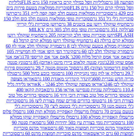
גליליות וופל במילוי קרם בראוניז 150 גרם FLIS
גליליות
יל 150 גרם FLIS
סוכריות ממולאות בטעם פירות בים
סוכריות ממולאות בטעם חלב קפה קפה לייק 351 גרם
רושן
351 גרם
סוכריות טופי ממולאות בטעם חלב כוס חלב 150
ולד רושן עם בוטנים 38 גרם
רושן סוכריות ג'לי קרייזי
סוכריות טופי כוס חלב 305 גרם MILKY
ושו סוכריות טופי חלב קורובקה 205 גרם
חטיף שוקולד רושן
לה 43 גרם
חטיף שוקולד רושן ממולא קרם קרמל 43
ולא בטעם שוקולד לבן 8 גרם
מזרק שוקולד חלב אגוזי לוז 60
לד חלב לבן 60 גרם
קינדר הפי היפו אגוזי לוז חמישייה 105
מס קרמל מלוח 200ג' K
אם אנד אם קריספי 170ג'
אמ אנד
גונץ סנטה קלאוס ביירן מינכן (אדום) 85 גרם
גונץ סנטה
ד (צהוב) 85 גרם
סוכ' מנטוס מנטה 29.7 גרם
מנטוס פירות
ק או לוק גומי נקניקייה 100 גרם
גומי כובע כחול 500 גרם
גולון
ית 600ג'
קינדר קינדריני מאגדת 100 גרם
אוראו מצופה
'
אוראו מצופה שוקולד חלב 246ג' - K
אוראו גלידה גליל
ילקה עוגיות סנסיישן אוראו 156 גרם
אבקת קקאו 400
רים מזל טוב בצורת דובי ורוד 16 גרם
טופי כדורים מזל טוב
ם
טופי כדורים פורים שמח בצורת ליצן 16 גרם
סוכריות
70 גרם
סוכריות ג'לי בטעם ליצ'י 70 גרם
סוכריות ג'לי
גרם
מלו מרשמלו קאפקייק ממולא תות 100 גרם
מלו פלוס
יק ממולא 100 גרם
מלו מרשמלו קאפקייק שוקו ממולא
יות גומי בצורת עין כ50 יחידות 500 גרם
מארז סנטה 90
נס סוכריות חמוצות מאוד 60 גרם
סאוור מדנס סוכריות
סאוור מדנס סוכריות חמוצות מדנס 60 גרם
סוכריות