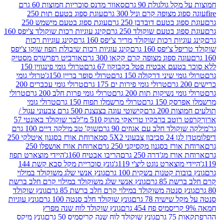
 גולגולת 90 גרם
סאוור מדנס סוכריות חמוצות 60 גרם
 מצופה קרם וניל 300 גרם
עוגת ספוג בטעם תות 250
 בטעם דובדבן 250 גרם
עוגת ספוג בטעם מישמש 250
ג בטעם שוקולד 250 גרם
קינג עוגיות רכות שוקולד צ'יפס 160
יות רכות שוקולד מריר צ'יפס 160 גרם
קינג עוגיות רכות
'יפס 160 גרם
קינג עוגיות רכות שיבולת תפוז שוקו צ'יפס
ה ספוג מצופה קרם קקאו 300 גרם
אורביט רפרשרס מסטיק
עם אבטיח פטל בקבוקון 67 גרם
טרולי גומי פינגווין 150
י שיני דרקולה 150 גרם
טרולי סופר בריין 150ג'
טרולי גומי
טרולי גומי פירות ים 175 גרם
טרולי גומי עכברים 200
י נשיקות תות 200 גרם
טרולי גומי פרות חלב 200 גרם
טרולי
150 גרם
טרולי מרשמלו תפוח 150 גרם
טרולי גומי
200 גרם
קישוטי עוגה בצנצנת 500 גרם צבעוני עגול /
טב ברבקיו טריאקי מתוק 510 מ"ל
בר שוקולד באונטי 57
ולד חלב עם אגוזים 90 גרם
שוק' טב מילקה דיים 100 גרם
יבון צבעוני 5X2 סמ
ארוחת אורז בסגנון איטלקי 250
ז בסגנון מקסיקני 250 גרם
ארוחת אורז אושפלו 250
ז מג'דרה 250 גרם
הריבו אבטיח 160ג'
היידי מוצארט תפוז
וצארט נוגט ליצ'י 119ג'
גונץ סוכריית מקל סבא קשת 144
ת קטנות בשקית 100 גרם
גונץ אנשי שלג משוקולד במילוי
85 גרם
גונץ אנשי שלג משוקולד במילוי קרם חלב ברשת
 סנטה משוקולד במילוי קרם חלב ברשת 85 גרם
גונץ שוקולד
שישיה 78 גרם
גונץ שוקולד חלב סנטה 100 גרם
גונץ עוגיות
גונץ שוקולד לוח שנה מפרץ
גרם
גונץ שוקולד לוח שנה קריסמיס 50 גרם
גונץ מיקס