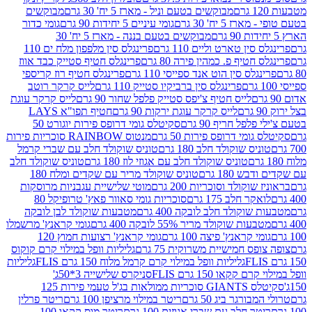
מבוקשים בטעם וניל - מארז 5 יח' 30 גרם
מבוקשים
5 יח' 30 גרם
גומי עיניים 5 יחידות 90 גרם
גומי כדור
מבוקשים בטעם בננה - מארז 5 יח' 30
ין טארט וליים 110 גרם
פרינגלס סין מלפפון מלח ים 110
חטיף פ. כמהין פירה 80 גרם
פרינגלס חטיף סטייק כבד אווז
לס סין הוט אנד ספייסי 110 גרם
פרינגלס חטיף רוז קריספי
פרינגלס סין ברביקיו סטייק 110 גרם
לייס קרקר רוטב
לייס חטיף צ'יפס סטייק פלפל שחור 90 גרם
לייס קרקר עוגת
לייס קרקר עוגת ירקות 90 גרם
חטיף תפו"א LAYS
פל חריף 90 גרם
סקיטלס גומי דרופס פירות יוגורט 50
ומי דרופס פירות 50 גרם
מנטוס RAINBOW סוכריות פירות
יס שוקולד חלב 180 גרם
טוניס שוקולד חלב עם שברי קרמל
טוניס שוקולד חלב עם אגוזי לוז 180 גרם
טוניס שוקולד חלב
 180 גרם
טוניס שוקולד מריר עם שקדים ומלח 180
וקולד וסוכריות 200 גרם
מוטי שלישיית עגבניות מרוסקות
ר חלב 175 גרם
סוכריות גומי סאוור פאץ' טרופיקל 80
וקולד חלב לובקה 400 גרם
מטבעות שוקולד לבן לובקה
ות שוקולד מריר 55% לובקה 400 גרם
גומי קראנץ' מרשמלו
י קראנץ' פיצה 100 גרם
גומי קראנץ' רצועות חמוץ 120
ס חמישיית משרוקית 75 גרם
גליליות וופל במילוי קרם קוקוס
גליליות וופל במילוי קרם קרמל מלוח 150 גרם FLIS
גליליות
קקאו 150 גרם FLIS
סניקרס שלישייה 3*50ג'
סקיטלס GIANTS סוכריות ממולאות בג'ל טעמי פירות 125
ורגר ביג 50 גרם
ריטר במילוי מרציפן 100 גרם
ריטר פרלין
ר חלב עם שברי אגוזים 100 גרם
ריטר מוס קקאו 100