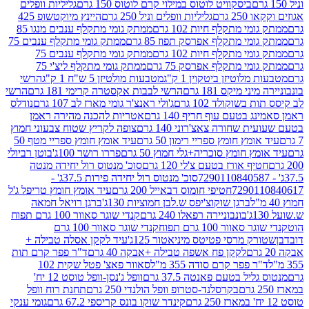
ביסקוויט לוטוס במילוי קרם לוטוס 150 גרם
גליליות וופלים
 גרם
גליליות וופלים וניל 250 גרם
היינץ מיוקטשופ 425
י מתקלף חיות 102 גרם
ממתק גומי מתקלף ענבים מנגו 85
י מתקלף אפרסק תפוז 85 גרם
ממתק גומי מתקלף ענבים 75
י מתקלף חיות 102 גרם
ממתק גומי מתקלף ענבים 75
י מתקלף אפרסק 75 גרם
ממתק גומי מתקלף ליצ'י 75
לוטיזן ביטקוין 1 ק"ג
מטבעות מולטיזן 5 ש"ח 1 ק"ג
הרשי
 מיקס 181 גרם
הרשי לבבות אקסטרה קרימי 181 גרם
הרשי
שוקולד 102 גרם
ג'ולי ראנצ'ר גומי מארז לב 107 גרם
נודלס
בטעם עוף חריף 140 גרם
אטריות להכנה מהירה ראמן
שחורה צאצ'רוני 140 גרם
צופה לקריץ שטוח צבעוני חמוץ
מץ חומץ ספריי רימון 50 גרם
עיד אומץ חומץ ספריי מטף 50
 חומץ סוכריה+גלי חמוץ 50 גרם
פררו רושר 100ג'
בוטן רביולי
ף אורז בטעם צ'לי 120 גרם
סוכ' מנטוס רול יחידה מנטה
סוכ' מנטוס רול יחידה פירות 37.5ג' -
72901
חטיפי חומוס דבאייל 200 גרם
עיד אומץ חומץ טריפל ג'ל
ברגן שוקוצ'יפס ש.לבן חמוציות 130ג'
ברגן רויאל חמאה
בונבוניירה רפאלו 240 גרם
קנדי שוגר סאוור 100 גרם תפוח
וור 100 גרם תפוח
קנדי שוגר סאוור 100 גרם
 מרסי פטיטס מיניאטור 125ג'
עיד לקקן אסלה טבילה +
לקקן פח אשפה טבילה +אבקה 40 גרם
ד"ר פפר קרם תות
 פפר קרם סודה 355 מ"ל
סאוור פאצ' פטל שקית 102
יל בטעם פאנטה 37.5 גרם
וופל ג'נסן-וופל טוסט 12 יח'
בקרסלנד-סטרופ וופל הולנדי 250 גרם
תחנת רוח וופל
קינדר שוקו בונס קריספי 67.2 גרם
גומי ענקי