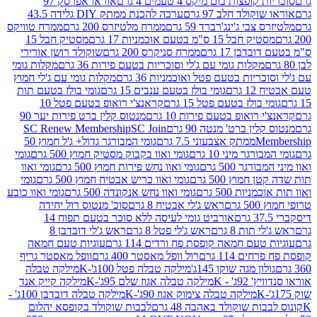
פצות בום מיקס 4 טעמים 4 גרם
אוראו אפרסק 97
ולד חלב 97 גרם
ערכה להכנת ממתק DIY גלידה 43.5
בי ג'ינג'רברד 59 גרם
ממרח מלטיזרס 200 גרם
ממרח טוויקס
בל 15 ס"מ בטעם אוכמניות 17 גרם
מסטיק חבל 15
בן 17 גרם
ממרח סניקרס 200 גרם
שוקולד רושן אורירי
מקלות גומי עם ג'לי וסוכריות בטעם פירות 36 גרם
מקלות גומי
ריות בטעם פטל ואוכמניות 36 גרם
מקלות גומי עם ג'לי חמוץ
רם
גומי בולז בטעם ענבים 15 גרם
גומי בולז בטעם תות
בולז בטעם פטל 15 גרם
קראנצ'י רואופ בטעם פטל 10
רואופ בטעם פירות 10 גרם
מנטוס קלין ברט פירות יער 90
ין ברט' מנטה 90 גרם
SC Join
SC Renew Membership
M
ממתק אצבעוני 7.5 גרם
גומי המבורגר גדול+ ג'ל חמוץ 50
גר מיני 10 גרם
גומי ואוו בקבוק מסטיק חמוץ 500 גרם
גומי
גר 500 גרם
גומי ואוו נחש פירות חמוץ 500 גרם
גומי ואוו
מוץ 500 גרם
גומי ואוו כריש אבטיח חמוץ 500 גרם
גומי
ות 500 גרם
גומי ואוו נחש אנקונדה 500 גרם
גומי ואוו כובע
רם
ראש ג'לי אבטיח 8 גרם
סוכ' מנטוס רול יחידה
אורביט גומי לעיסה ללא סוכר בטעם תפוח 14
תות 8 גרם
ראש ג'לי פטל 8 גרם
ראש ג'לי דובדבן 8
עם חמאה קופסת פח ורדים 114 גרם
עוגיות טעם חמאה
 114 גרם
רול וופל מאסטר 400 גרם
וופל מאסטר גריף
ון מגה שוקו 145ג'
מילקה טבלה פטל 100ג'-K
מילקה טבלה
ג' - K
מילקה טבלה אגוז שלם 95ג'-K
מילקה קייק אנד
מילקה טבלה צימוק אגוז 90ג'-K
מילקה טבלה דובדבן 100ג' -
ת שוקולד באהבה 48 גרם
לבבות שוקולד בקופסא יהלום