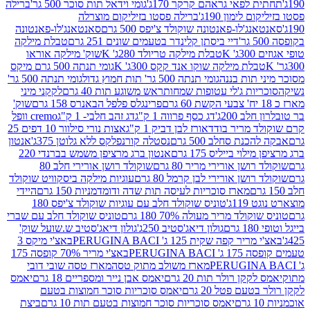
לפאי גראהם קרקר 170ג'
גומי וידאל תות סוכר 500 גר'
ברילה
לימון 190ג'
ברילה פסטו בזיליקום מוצרלה
ג'לו-פאנטונה שוקולד צ'יפס 500 גרם
סאנטאנג'לו-פאנטונה
דיי ביסתן קלינדר בטעמים שונים 251 גרם
טבלת מילקה
K
טבלת מילקה טריולד 280ג' K
שוק' מילקה אוראו
לת מילקה שוקו אנד קקס 300ג' K
גומי תנתה 500 גרם מיקס
 תות בננה
גומי תנתה 500 גר' תות חמוץ גדול
גומי תנתה 500 גר'
יות ג'לי עטופות שמחות
ראש משוגע תות 40 גרם
לקקני מיני
פרינגלס פלפל הבאנרס 158 גרם
שוק'
 200ג'
דג כסף פרווה 1 ק"ג
דג זהב חלבי- 1 ק"ג
cremo וופל
 מריר בודד
אורז לבן דביק 1 ק"ג
אצות נורי סילוור 10 דפים 25
נת סחלב 500 גרם
נסטלה קורנפלקס ללא גלוטן 375ג'
אנטון
וי בייליס 175 גרם
אנטון ברג מרציפן משמש בברנדי 220
שן אורירי מריר 80 גרם
שוקולד רושן אורירי חלב 80
ושן אורירי לבן קרמל 80 גרם
עוגיות מילקה ביסקוויט שוקולד
מארז סוכריות לעיסה תות שדה ודומדמניות 150 גרם
היידי
1ג'
טוניס שוקולד חלב עם עוגיות שוקולד צ'יפס 180
לד מריר מעולה 70% 180 גרם
טוניס שוקולד חלב עם שברי
גולון דיאג'סטיב 250ג'
גולון דיאג'סטיב ש.שועל שוק'
 קפה שקית 125 ג' PERUGINA BACI
באצ'י מיקס 3
PERUGINA
באצ'י מריר 70% קופסה 175
מארז משולב מתוק טסה
מארז טסה שובי דובי
קן רולר תות 20 גרם
יאמס אבן נייר ומספריים 18 גרם
יאמס
עם פטל 20 גרם
יאמס סוכריות סוכר חמוצות בטעם
יאמס סוכריות סוכר חמוצות בטעם תות 10 גרם
ביצת