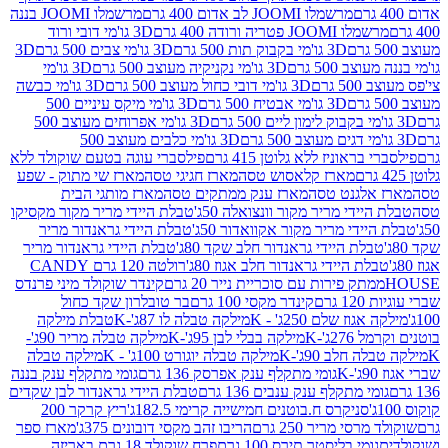
מרשמלו JOOMI לב אדום 400 גרם
מרשמלו JOOMI בננה
JOOM פטריה ורודה 400 גרם
3D גו'מי דובי ורוד
3D גו'מי בקבוק תות 500 גרם
3D גו'מי צבים 500 גרם
3D
 500 גרם
3D גו'מי נקניקיה מעוצב 500 גרם
3D גו'מי
גרם
3D גו'מי דובי כחול מעוצב 500 גרם
3D גו'מי כבשה
3D גו'מי אבטיח 500 גרם
3D גו'מי מיקס עיניים 500
3D גו'מי אפרוחים מעוצב 500
3D גו'מי כלבים מעוצב 500
ראוניז ללא גלוטן 415 גרם
פילסברי עוגה בטעם שוקולד ללא
מארז קלאסוש טסה
מארז חגיגי טסה
מארז שי מתוק - שפע
אלגנט טסה
מארז ענק ממתקים טסה
מארז מותגי הבית
ידי מריר מקור וונצואלה 50ג'
טבלת היידי מריר מקור מקסיקו
ידי מריר מקור אקוואדור 50ג'
טבלת היידי גראנדור מריר
לת היידי גראנדור חלב שקד 80ג'
טבלת היידי גראנדור מריר
ת היידי גראנדור חלב אגוז 80ג'
רולטה 120 גרם CANDY
תק פירות עם סוכריית נייר 20 גרם
קינדר שוקולד מיני פרנדס
רם
קינדר מקסי 100 גרם
בר טובלרון שקד כחול
וז שלם 250ג' - K
מילקה טבלה לו 87ג'-K
טבלת מילקה
2ג'-K
מילקה בבלי לבן 95ג'-K
מילקה טבלה מריר 90ג'-
חלב 90ג'-K
מילקה טבלה יוגורט 100ג' - K
מילקה טבלה
גומי מתקלף ענק אפרסק 136 גרם
גומי מתקלף ענק בננה
י מתקלף ענק ענבים 136 גרם
טבלת היידי גראנדור לבן שקדים
סניקרס ח.בוטנים חמישייה קרימי 182.5ג'
ריץ קרקר 200
סי מריר 250 גרם
הריבו זהב מקסי דובונים 375ג'
מארז ספר
ומי בליסטר תירס 100 גרם
פרח שוקולד 18 גרם באריזה