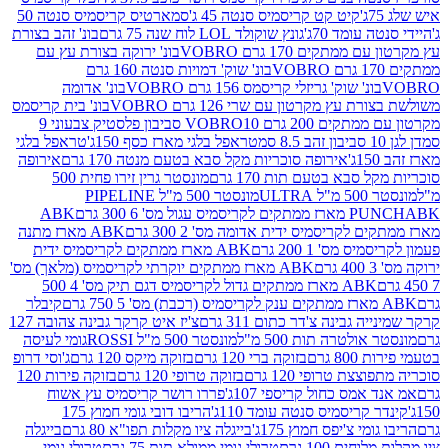
קיט קט קריסמיס סנטה 45 ג'
סמארטיס קריסמיס סנטה 50
עומד 70ג'
גונץ שוקולד LOL לוח שנה 75 גרם
בונ' זהב בצורת
תקים 170 גרם VOBRO
בונ' ירוקה בצורת עץ עם
בונ' שוק' דמויות סנטה 160 גרם
נ' שוק' גריזלי קריסמס 156 גרם VOBRO
בונ' אדומה
עץ מקרטון עם שרי 126 גרם VOBRO
בונ' בית קריסמס
 200 גרם VOBRO
10 סביבון פלסטיק צבעוני 9
טראפל בלגי מארז כסף 150ג'
טראפל בלגי
אירופה סוכריות מקל סבא בטעם מנטה 170 גרם
אירופה
סבא בטעם תות 170 גרם
מונסטר גרין זירו פחית 500
ULT
מונסטר 500 מ"ל PIPELINE
ABK
PU
לקריסמיס ידית אדומה מס' 2 300 גרם
ABK מארז מתנה
מס' 1 200 גרם
ABK מארז ממתקים לקריסמיס ידית
ABK מארז ממתקים יוקרתי לקריסמיס (מלאך) מס'
ABK מארז ממתקים גדול לקריסמיס דגם תיק מס' 4 500
קיבלר
גבינה צ'דר כתום 311 גרם
צ'יז איט קרקר גבינה צהובה 127
ולטרה תות 500 מ"ל
מונסטר 500 מ"ל ROSSI
גומי לעיסה
 גרם
בזוקה ברי 120 גרם
בזוקה מיקס 120 גרם
ג'וסי דרופ
ת טרופי 120 גרם
בזוקה טרופי 120 גרם
בזוקה פירות 120
מס כחול קריספי 107ג'
פררו רושר קריסמיס עץ אשוח
קריסמיס סנטה עומד 110ג'
הריבו דובי גומי חמוץ 175
י צ'יפס חמוץ 175ג'
בייגלה ציו מקלות תפו"א 80 גרם
בייגלה
ים 100 גרם
טרולי גומי ממולא תות 75 גרם
טרולי גומי