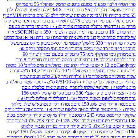
בון טבעוני בטעם בוטנים קרמל ושוקולד 55 גרם
מיקס
 ולבן 55 גרם כרמית MIX
בייגלה מצופה שוקולד לבן
בייגלה מצופה שוקולד חלב 55 גרם כרמית MIX
חטיף
עם פירות יבשים 175גר'
חטיף דגנים בתוספת אגוזים ושוקולד
חטיף גרונלה בתוספת צימוקים 175 גר'
טופי כדורים בטעם
ם
בונ' פח דמות סנטה השומר 350 גרם SORINI
מארז
ביבונצ'יק
בונ' פח משאית קריסמס 200 גרם SORINI
בובספוג
 330 מל
שק' קונפטי פי.וי.סי-סביביון מיקס צבעים
שק'
וי.סי-כד שמן מיקס צבעים
ממתק גומי מתקלף מיקס 60
י מתקלף מנגו 75 גרם
לייס בטעם כמהין שחור 90
קולד 18 גרם
צעצוע סנטה בובות עם סוכריות 8 גרם
1 קישוטי שולחן לחנוכה -כחול/זהב מיטאלי
חב' 10 כוסות
 שמח כחול/זהב מיטאלי
חב' 10 צלחות נייר ק.18 ס"מ-חנוכה
הב מיטאלי
חב' 10 צלחות נייר ק.23 ס"מ-חנוכה שמח
יטאלי
קפ' קרטון + חלון- 8/51/18 ס"מ -חנוכה שמח כחול/זהב
עוני
מארז סלסלה טסה
לוטוס קראנצ'י 380 גרם
ביסקויט קרמל לוטוס 156
לוטוס בטעם קרמל 250 גרם
גליליות וופלים לימון 250
ד איש שלג 150 גרם
סנטה וורלד סנטה,איש שלג ומלאך
סנטה וורלד סנטה קלאוס שקית 108 גרם
סנטה וורלד מיקס
 במגף 243 גרם
סנטה וורלד מיקס שוקולד קריסמס בכוס
י פינגווין 70ג'
היידי איש שלג 70ג'
היידי איש שלג 150ג'
קינדר
3xג' 45ג'
שוקולד קינדר בצורת סנטה קלאוס
קריסמיס כוכב קטן 40 ג
קינדר קריסמס שוקולד 150ג'
קינדר
בנים 75ג'
פררו קריסמס רושר כוכב 37.5 ג'
דופלו קריסמיס