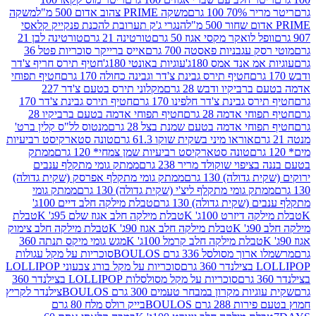
 100 גרם
משקה PRIME צהוב אדום 500 מ"ל
משקה
הנגרי ג'ק תערובת להכנת פנקייק קלאסי
ל לואקר מקסי אגוז 50 גרם
טורטינה 21 גרם
טורטינה לבן 21
 עגבניות פאסטה 700 גרם
אייס ברייקר סוכריות פטל 36
מ אנד אמס 180ג'
עוגיות באונטי 180ג'
חטיף תירס חריף צ'דר
חטיף תירס גבינת צ'דר וגבינה כחולה 170 גרם
חטיף תפוחי
ביקיו ודבש 28 גרם
מקלוני תירס בטעם צ'דר 227
 גבינת צ'דר חלפינו 170 גרם
חטיף תירס גבינת צ'דר 170
חי אדמה 28 גרם
חטיף תפוחי אדמה בטעם ברביקיו 28
וחי אדמה בטעם שמנת בצל 28 גרם
מנטוס לל"ס קלין ברט'
אוראו מיני בשקית שוקו 61.3 גרם
טונה סטארקיסט רביעיות
טונה סטארקיסט רביעיות שמן צמחי* 120 גרם
ממתק
יפוי שוקולד מריר 238 גרם
ממתק גומי מתקלף ענבים
דולה) 130 גרם
ממתק גומי מתקלף אפרסק (שקית גדולה)
ק גומי מתקלף ליצ'י (שקית גדולה) 130 גרם
ממתק גומי
(שקית גדולה) 130 גרם
טבלת מילקה חלב דיים 100ג'
דיזרט 100ג' K
טבלת מילקה חלב אגוז שלם 95ג' K
טבלת
K
טבלת מילקה חלב אגוז 90ג' K
טבלת מילקה חלב צימוק
טבלת מילקה חלב קרמל 100ג' K
מגש גומי מיקס תנתה 360
 מסולסל 336 גרם BOULOS
סוכריות על מקל עגולות
 גרם
סוכריות על מקל בורג צבעוני LOLLIPOP
סוכריות על מקל מסולסלות LOLLIPOP בצילנדר 360
ות מקרון במבחר טעמים 300 גרם BOULOS
צילנדר לקריץ
28 גרם BOULOS
בייק רולס מלח 80 גרם