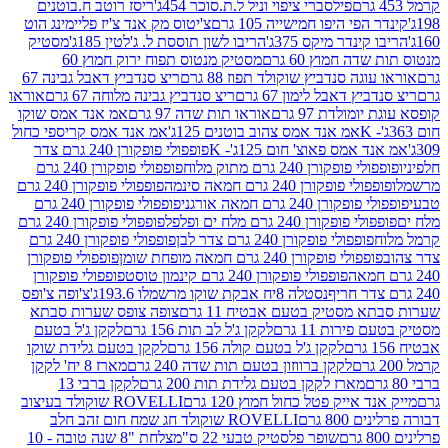
פילסברי ציפוי וניל ל.ת.סוכר 454ג'
ריסז רוטב ח.בוטנים
פי היפו חמישייה 105 גרם
צ'יטוס מק אנד צ'יז פליימינג הוט
ינדר מיקס 375ג'
הריבו לשון תוססת ל. ג'לטין 185ג'
מסטיק
ה חמוץ 60 גרם
מסטיק מנטוס תפוח ירוק חמוץ 60
גה סנדביץ שוקולד תפוז 88 גרם
ריצ סנדביץ דאבל גבינה 67
ץ דאבל לימון 67 גרם
ריצ סנדביץ גבינה מלוחה 67 גרם
אוראו
מולדת 97 גרם
אוראו תות שדה 97 גרם
אמ אנד אמס שוקו
אמ אנד אמס צהוב בוטנים 125ג'
אמ אנד אמס קריספי כחול
אמס פאוצ' חום 125ג'- K
פופפולי פופקורן 240 גרם צדר
פופקורן 240 גרם מתוק מלוח
פופפולי פופקורן 240 גרם
י פופקורן 240 גרם חמאה סינמה
פופפולי פופקורן 240 גרם
רן 240 גרם חמאה אורגני
פופפולי פופקורן 240 גרם
פופקורן 240 גרם מלח ים ופלפל
פופפולי פופקורן 240 גרם
פופפולי פופקורן 240 גרם צדר לבן
פופפולי פופקורן 240 גרם
פולי פופקורן 240 גרם חמאה מופחת שומן
פופפולי פופקורן
פופפולי פופקורן 240 גרם קינמון טוסט
פופפולי פופקורן
נסטלה 8יח אבקת שוקו מרשמלו 193.6ג'
צ'ופה צ'ופס
 מסטיק בטעם אבטיח 11 גרם
צופה צופס שערות סבתא
ירות 11 גרם
לקקן ג'ל לב תות 156 גרם
לקקן ג'ל בטעם
לקקן ג'ל בטעם קולה 156 גרם
לקקן בטעם גלידת שוקו
לקקן ברווזון בטעם תות שדה 240 גרם
מארז 8 יח' לקקן
מארז לקקן בטעם גלידת תות 200 גרם
לקקן ברבי 13
 אייק פטל כחול חמוץ 120 גרם
ROVELLI שוקולד בעיצוב
80 גרם
ROVELLI שוקולד חג שמח חום זהב חלב
שופר פלסטיק טבעי 22 ס"מ
צלחת "8 שנה טובה - 10