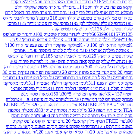
 216 גרם
ד"ר גרארד מאסטר פיס וופל ממולא בקרם
שוקולד חלב 114 גרם
ד"ר גרארד סימול שוקולד חלב
וזי לוז וופל פריך 100 גרם
ד"ר גרארד פתי-בר דאבל קרם
לא בקרם בטעם שוקולד חלב 216 גרם
בונ' מרסי לאבלי מיקס
בליז שוקולד לבן 185ג'
מרסי שקית פטיט מריר 125ג'
מרסי
ב 125ג'
מרסי שקית פטיט קפה
505399010
לינדט לינדור טבלה פיסטוק 100ג'
קינדר שוקוצ'יפס
ילקה תות יוגורט 100ג' - K
מילקה אוראו סנדוויץ' 92 ג' -
בן 100 ג' - K
מילקה שוקולד חלב עם פצפוצי אורז 100ג'
ה אוראו 100ג' K
מילקה לוטוס ביסקוף 90ג' - K
מרסי
אנץ' 125ג'
מרסי לאבליז קרמי 185ג'
פררו דופלו צ'וקנאט
 שלוקים להקפאה בצורת נחש 280 מ"ל
פרוטיז פירות 300
י בשקית 300 גרם
פרינגלס אורגינל 165 גרם
קנדי בייטס ירוק
קנדי בייטס מתוק אדום 20 גרם
ביצת הפתעה ענקית בנים 36
ל מקל בטעמים 15 גרם
סוכריה על מקל בטעמים 15 גרם
גומי
 מנגו 311ג'
גומי מקסיקני דולצ'ה אבטיח 311ג'
גומי מקסיקני
ג'
גומי מקסיקני דולצ'ה תות 311ג'
חטיף מילקה אוראו
ליאון שוקו חמישייה 5*30ג' 150ג'
מארז טסה מגש
יקס לבן חמישייה 230ג'
מלטיזרס שקית פינוק 68ג'- K
טובלרון
BUBBLE TEA אייס תה תות אפרסק 320 מ"ל
BUBBLE
אבקת נסקוויק שוקו 280ג'
נסטלה נסקפה
פסטה ברילה חלבון פנה 400ג'
צ'ופה צופס חמוץ
דפדפי קוקוס צ'יפס קוקוס
2 גרם
דפדפי קוקוס צ'יפס קוקוס בטעם קקאו 25 גרם
ווי
 מנגו 20ג'
ווי סמארט קראנצי אננס 20ג'
ווי סמארט קראנצי