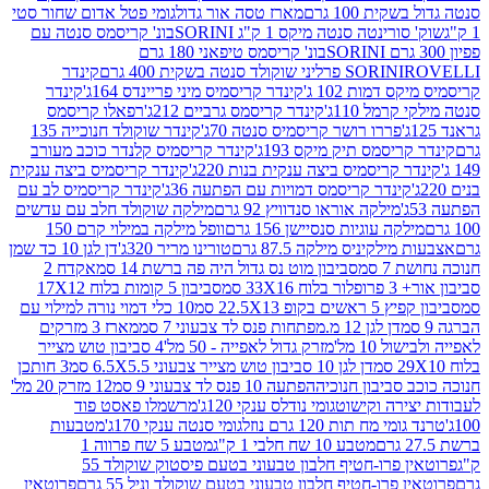
ת 100 גרם
מארז טסה אור גדול
גומי פטל אדום שחור סטי
רינטה סנטה מיקס 1 ק"ג SORINI
בונ' קריסמס סנטה עם
בונ' קריסמס טיפאני 180 גרם
גרם
SORINI
קינדר
דמות 102 ג'
קינדר קריסמיס מיני פריינדס 164ג'
קינדר
מל 110ג'
קינדר קריסמס גרביים 212ג'
רפאלו קריסמס
פררו רושר קריסמיס סנטה 70ג'
קינדר שוקולד חנוכייה 135
יסמס תיק מיקס 193ג'
קינדר קריסמיס קלנדר כוכב מעורב
 קריסמיס ביצה ענקית בנות 220ג'
קינדר קריסמיס ביצה ענקית
ינדר קריסמס דמויות עם הפתעה 36ג'
קינדר קריסמיס לב עם
מילקה אוראו סנדוויץ 92 גרם
מילקה שוקולד חלב עם עדשים
קה עוגיות סנסיישן 156 גרם
וופל מילקה במילוי קרם 150
לקיניס מילקה 87.5 גרם
טורינו מריר 320ג'
דן לגן 10 כד שמן
 סמ
סביבון מוט נס גדול היה פה ברשת 14 סמ
אקדח 2
33 סמ
סביבון 5 קומות בלוח 17X12
ופ 22.5X13 סמ
10 כלי דמוי נורה למילוי עם
דן לגן 12 מ.מפתחות פנס לד צבעוני 7 סמ
מארז 3 מזרקים
10 מל'
מזרק גדול לאפייה - 50 מל'
4 סביבון טוש מצייר
דן לגן 10 סביבון טוש מצייר צבעוני 6.5X5.5 סמ
3 חותכן
סביבון חנוכיה
הפתעה 10 פנס לד צבעוני 9 סמ
12 מזרק 20 מל'
ירה וקישוט
גומי נודלס ענקי 120ג'
מרשמלו פאסט פוד
 מח תות 120 גרם נוזל
גומי סנטה ענקי 170ג'
מטבעות
מטבע 10 שח חלבי 1 ק"ג
מטבע 5 שח פרווה 1
פרוטאין פרו-חטיף חלבון טבעוני בטעם פיסטוק שוקולד 55
פרו-חטיף חלבון טבעוני בטעם שוקולד וניל 55 גרם
פרוטאין