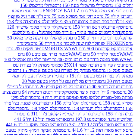
טרולי מרשמלו בננה 150 גרם
טרולי מרשמלו 150
לא 75 גרם ENERGY BALLZ
טרולי גומי ממולא
גרם
טרולי גומי ממולא מנגו 75 גרם
ד"ר פפר וניל מוקצף
 פפר בטעם אוכמניות 355 מ"ל
פרינגלס אדובאדה צילי 158
נגלס דבש חרדל 158 גרם
שוקולד קינדר מקסי שישייה 126
ריסמיס סנטה עומד 55ג'
ד"ר פפר אורגינל 355 מ"ל
קלוגס
 בוקר תירס 250 גרם
גונץ שוקולד לוח שנה מיקי מאוס 50
 את הקרח 50 גרם
צילינדר
50 גרם MORITZ WAWI
סנטה שקית 200 גרם
לנדר 50 גרם WAWI
סנטה בודד עם כובע 80 גרם
 סנטה בודד עם כובע וכיס 200גר'
ריטר חלב עם אמיצ'לי 100
 זהב חנוכה שמח 25X14 סמ
גוסי ממתק ג'ל בצורת עט
ם
גוסי ממתק ג'ל בצורת עט בטעם אבטיח 15 גרם
גוסי
ורת עט בטעם תות 15 גרם
גומי דיפ מקלות עם ג'ל חמוץ
ם
גומי דיפ מקלות עם ג'ל חמוץ בטעם פטל 30
דובאי 200 גרם
גוסי ג'ל בקבוק חמוץ 20 גרם
גוסי ג'ל סמיילי
וצר פלסטיק
קינדר דגנים רביעייה 94 גרם
צעצוע
סוכריות
לקקן סיסי סטיקס פינגווין תות 9 גרם
פרינגלס פילי
רם
פרינגלס הכל בייגל 158 גרם
פרינגלס שמנת בצל צדר
נגלס מלח וינגרייט 158 גרם
פרינגלס ראנץ' 158 גרם
פרינגלס
קיבלר קרקר שמינייה קלאב צ'דר 311 גרם
פררו
אסורטמנט 197.8 גרם
אוראו מארז וניל 12 יח' 441.6
ידה 12 יח' 331.2 גרם
אוראו מארז שוקו 12 יח' 441.6
ת 12 יח' 441.6 גרם
ממתק אבקה חמוץ- מתוק בטעם