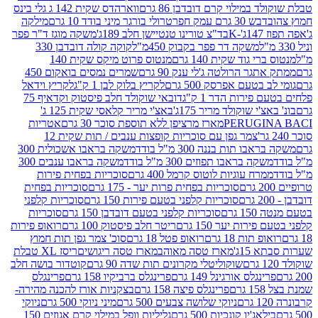
במילוי קרם דובדבן 86 גרם
ווארהדס שקית 142 ג גלי בינס
בש 30 גרם עמק חפר
טרולי בורגר מיני בודד 10 גרם
מילקה
K
בד"צ טורינו טנטיישן חלב 189ג'
משקה מוגז ד"ר פפר
משקה דר פפר בקבוק 450מ"ל
קוקה קולה דובדבן 330
 גוד שקית 140 גרם
מנטוס פרוט מיקס שקית 140
ר הרולטה ג'לי ענק 90 גרם
שמרים נמסים בואקום 450
בטעם אפרסק 500 גרם
לקריץ בלוק לבן 1 ק"ג
לקריץ וידאל
ירות הדר 1 ק"ג
דובאי שוקולד חלב פיסטוק וקדאיף 75
י שוקולד מריר 175ג'
באצ'י מריר קלאסי שקית 125 ג'
PERUGI
מארז מרציפן ללא תוספת סוכר 30 גרם
אטריות
צמר גפן עם סוכריות קופצות ענבים / תות שקית 12
 תות בננה 300 מ"ל בודד
משקה בראבו אשכולית 300
ה בראבו תפוזים 300 מ"ל בודד
משקה בראבו ענבים 300
רח עוגיות לוטוס קרמל 400 גרם
סוכריות בפחית פירות
סוכריות בפחית פרות יער - 175 גרם
סוכריות בפחית
סוכריות קלפני בטעם פירות 150 גרם
סוכריות קלפני
גרם
סוכריות קלפני בטעם דובדבן 150 גרם
סוכריות
רות יער 150 גרם
ריטר חלב פיסטוק 100 גרם
רואופ פירות
תות 18 גרם
רואופ פטל 18 גרם
סוכ' צמר גפן תות חמוץ
1ג'
מארז טסה מאוהב
מארז טסה ריגושים
ריסז XL טבלת
שוקוליטלי מקרונים תות שדה 90 גרם
קוטדור בושה חלב
גלס אורגינל 149 גרם
פרינגלס ברביקיו 158 גרם
פרינגלס
פרינגלס פיצה 158 גרם
בצקניות אורז להכנה מהירה-
ניוקי שלושה צבעים 500 גרם
מיני ניוקי 500 גרם
ניוקי
ג'יו קונכיות 500 גרם
גליליות וופל במילוי קרם אגוזים 150