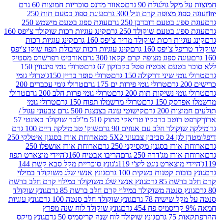
 גולגולת 90 גרם
סאוור מדנס סוכריות חמוצות 60 גרם
 מצופה קרם וניל 300 גרם
עוגת ספוג בטעם תות 250
 בטעם דובדבן 250 גרם
עוגת ספוג בטעם מישמש 250
ג בטעם שוקולד 250 גרם
קינג עוגיות רכות שוקולד צ'יפס 160
יות רכות שוקולד מריר צ'יפס 160 גרם
קינג עוגיות רכות
'יפס 160 גרם
קינג עוגיות רכות שיבולת תפוז שוקו צ'יפס
ה ספוג מצופה קרם קקאו 300 גרם
אורביט רפרשרס מסטיק
עם אבטיח פטל בקבוקון 67 גרם
טרולי גומי פינגווין 150
י שיני דרקולה 150 גרם
טרולי סופר בריין 150ג'
טרולי גומי
טרולי גומי פירות ים 175 גרם
טרולי גומי עכברים 200
י נשיקות תות 200 גרם
טרולי גומי פרות חלב 200 גרם
טרולי
150 גרם
טרולי מרשמלו תפוח 150 גרם
טרולי גומי
200 גרם
קישוטי עוגה בצנצנת 500 גרם צבעוני עגול /
טב ברבקיו טריאקי מתוק 510 מ"ל
בר שוקולד באונטי 57
ולד חלב עם אגוזים 90 גרם
שוק' טב מילקה דיים 100 גרם
יבון צבעוני 5X2 סמ
ארוחת אורז בסגנון איטלקי 250
ז בסגנון מקסיקני 250 גרם
ארוחת אורז אושפלו 250
ז מג'דרה 250 גרם
הריבו אבטיח 160ג'
היידי מוצארט תפוז
וצארט נוגט ליצ'י 119ג'
גונץ סוכריית מקל סבא קשת 144
ת קטנות בשקית 100 גרם
גונץ אנשי שלג משוקולד במילוי
85 גרם
גונץ אנשי שלג משוקולד במילוי קרם חלב ברשת
 סנטה משוקולד במילוי קרם חלב ברשת 85 גרם
גונץ שוקולד
שישיה 78 גרם
גונץ שוקולד חלב סנטה 100 גרם
גונץ עוגיות
גונץ שוקולד לוח שנה מפרץ
גרם
גונץ שוקולד לוח שנה קריסמיס 50 גרם
גונץ מיקס