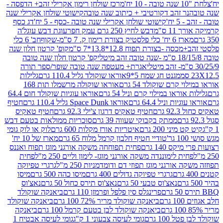
מרכז שולחן רימון אקרילי זהב+ הדפסה -
ר זהב דקורטיבי + כיתוב שנה טובה
קישוטי שולחן אקרילי שנה
יח'
קישוטי שולחן אקרילי שנה טובה -כסף - 5 יח'
דג כסף
 ס"מ
דבש לחיץ 250 גרם עמק חפר
עוגת דבש עוגל'ה
טיק בצורת רימון ק. 7 ס"מ-שקוף
חב' 6 כלי
 -בצורת תפוח 12.8*13.8*7 ס"מ
קופ' קרטון חלון שנה
קפ' קרטון חלון שנה טובה
אגרת+ מעטפה שנה טובה שופר/ספר תורה
מגנט חג שמח 5*9
אוראו שוקולד גליל 110.4 גרם
גלילות
קרם שוקולד 54 גרם
אוראו שוקולה מרשמלו תות 168
ראו במילוי קרם וניל 54 גרם
אוראו עוגיות שוקולד חום 64.4
ת וניל 64.4 גרם
אוראו Space Dunk גליל 110.4 גרם
חטיף
גרם
חטיף טאקיס דרגון צ'ילי 92.3 גרם
חטיף טאקיס
ממתק בקבוקי שעווה 39 גרם
סוכריות ממולאות בטעם דבש
יני 200 גרם
איטריות אורז מקלות 600 גרם
לוק או לוק גומי
טודיי חטיף חלבון קרמל מלוח 65 גרם
מארז של 10 יח'
ס 140 גרם
פחית תפוחחה משקה אורגני מוגז תפוח ואננס
ת לימוננדה משקה אורגני מוגז- לימון וליים 250 מ"ל
פחית
אורגני מוגז תפוזי דם ודומדמניות 250 מ"ל
גרגרי טפיוקה
גרגרי טפיוקה גדולים 400 גרם
מיסו כהה 500 גרם
מיסו
נאצ'וס טבעי 50 גרם
נאצ'וס תירס כחול 50 גרם
נאצ'וס
פרינגלס סין פלפל ופרמזן 110 גרם
ביאנקה שוקולד
ם
ביאנקה שוקולד מריר 72% 100 גרם
ביאנקה שוקולד
ביאנקה שוקולד לבן בטעם קרמל 100 גרם
ביאנקה
100 גרם
גומי לעיסה צבעוני 1 ק"ג
גומי לעיסה אבטיח 1