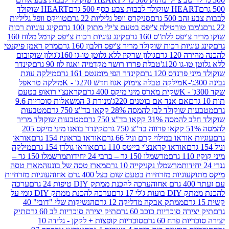
ולד לבבות צבע כסף 500 גרם
HEART שוקולד
50 גרם
סניקרס וופל גליליות 22 גרם
טוויקס וופל גליליות
ו טורטילה צ'יפס בטעם צ'ילי מתוק 100 גרם
קינג עוגיות רכות
ס ללת''ס 160 גרם
קינג עוגיות רכות צ'יפס קרמל מלוח 160
יות רכות שוקולד מריר צ'יפס חלבון 160 גרם
מרק ראמן פיקנטי
 גרם
גולון שרקיז ללא גלוטן טו-גו 160ג'
גולון שוקובום
 120ג'
טבלת פררו רושר מקדמיה ואגוז לוז 90 גרם
קינדר
נדס 120 גרם
קינדר הפי מומנטס 161 גרם
מילקה עוגת
מילקה טבלה צימוק אגוז חדש 270ג' - K
מילקה טראפל
שקית מארס מיני מיקס 400 גרם
קראנצ'י רואופ בטעם
אם אנד אם בוטנים 220ג'
מנורת 3 המשאלות סוכריות 9.6
לד לבן להמסה 28% קקאו בד"צ 750 גרם
מטבעות
 קקאו בד"צ 750 גרם
מטבעות שוקולד מריר
קינדר בואנו מיני מיקס 205
ראו במילוי קרם וניל 66 גרם
אוראו בראוניז 154 גרם
אוראו
אוראו קראנצ'י בייטס 110 גרם
אוראו גולדן 154 גרם
מילקה
מרשמלו 150 גר – ברבי 24 יחידות
מרשמלו 150 גר –
מרשמלו נקניקייה 10 גרם
מארז טסה של בוננזה
מארז טסה
עוגיות מזרחיות בטעם שום בצל 400 גרם אחוה
עוגיות מזרחיות
ערכה להכנת ממתק DIY טיפות 24 גרם
ערכה
 17 גרם
ערכה להכנת ממתק DIY גומי על
ממתק אבקה מדליקה 12 גרם
הנשיקות שלי "דובי" 40
 סוכריות כוכב 60 גרם
תיק יצירה סוכריות לב 60 גרם
תיק
פרח 60 גרם
סוכריות קופצות + לקקן - גלידה 10