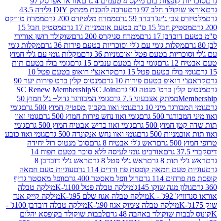
פצות בום מיקס 4 טעמים 4 גרם
אוראו אפרסק 97
ולד חלב 97 גרם
ערכה להכנת ממתק DIY גלידה 43.5
בי ג'ינג'רברד 59 גרם
ממרח מלטיזרס 200 גרם
ממרח טוויקס
בל 15 ס"מ בטעם אוכמניות 17 גרם
מסטיק חבל 15
בן 17 גרם
ממרח סניקרס 200 גרם
שוקולד רושן אורירי
מקלות גומי עם ג'לי וסוכריות בטעם פירות 36 גרם
מקלות גומי
ריות בטעם פטל ואוכמניות 36 גרם
מקלות גומי עם ג'לי חמוץ
רם
גומי בולז בטעם ענבים 15 גרם
גומי בולז בטעם תות
בולז בטעם פטל 15 גרם
קראנצ'י רואופ בטעם פטל 10
רואופ בטעם פירות 10 גרם
מנטוס קלין ברט פירות יער 90
ין ברט' מנטה 90 גרם
SC Join
SC Renew Membership
M
ממתק אצבעוני 7.5 גרם
גומי המבורגר גדול+ ג'ל חמוץ 50
גר מיני 10 גרם
גומי ואוו בקבוק מסטיק חמוץ 500 גרם
גומי
גר 500 גרם
גומי ואוו נחש פירות חמוץ 500 גרם
גומי ואוו
מוץ 500 גרם
גומי ואוו כריש אבטיח חמוץ 500 גרם
גומי
ות 500 גרם
גומי ואוו נחש אנקונדה 500 גרם
גומי ואוו כובע
רם
ראש ג'לי אבטיח 8 גרם
סוכ' מנטוס רול יחידה
אורביט גומי לעיסה ללא סוכר בטעם תפוח 14
תות 8 גרם
ראש ג'לי פטל 8 גרם
ראש ג'לי דובדבן 8
עם חמאה קופסת פח ורדים 114 גרם
עוגיות טעם חמאה
 114 גרם
רול וופל מאסטר 400 גרם
וופל מאסטר גריף
ון מגה שוקו 145ג'
מילקה טבלה פטל 100ג'-K
מילקה טבלה
ג' - K
מילקה טבלה אגוז שלם 95ג'-K
מילקה קייק אנד
מילקה טבלה צימוק אגוז 90ג'-K
מילקה טבלה דובדבן 100ג' -
ת שוקולד באהבה 48 גרם
לבבות שוקולד בקופסא יהלום