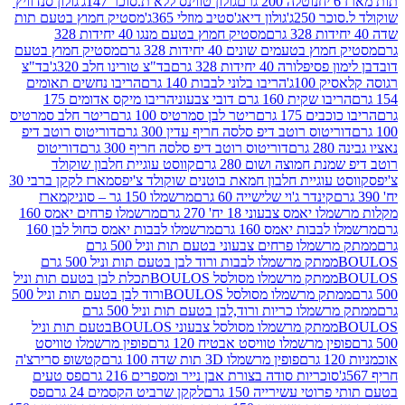
נוטלה 200 גרם
גולון טווינס ללא ת.סוכר 147ג'
גולון סנדוויץ'
250ג'
גולון דיאג'סטיב מוזלי 365ג'
מסטיק חמוץ בטעם תות
מסטיק חמוץ בטעם מנגו 40 יחידות 328
 בטעמים שונים 40 יחידות 328 גרם
מסטיק חמוץ בטעם
רה 40 יחידות 328 גרם
בד"צ טורינו חלב 320ג'
בד"צ
100ג'
הריבו בלוני לבבות 140 גרם
הריבו נחשים תאומים
שקית 160 גרם דובי צבעוני
הריבו מיקס אדומים 175
ים 175 גרם
ריטר לבן סמרטיס 100 גרם
ריטר חלב סמרטיס
יטוס רוטב דיפ סלסה חריף עדין 300 גרם
דוריטוס רוטב דיפ
ם
דוריטוס רוטב דיפ סלסה חריף 300 גרם
דוריטוס
ת חמוצה ושום 280 גרם
קווסט עוגיית חלבון שוקולד
 עוגיית חלבון חמאת בוטנים שוקולד צ'יפס
מארז לקקן ברבי 30
קינדר ג'וי שלישייה 60 גרם
מרשמלו 150 גר – סוניק
מארז
מס צבעוני 18 יח' 270 גרם
מרשמלו פרחים יאמס 160
בבות יאמס 160 גרם
מרשמלו לבבות יאמס כחול לבן 160
ממתק מרשמלו פרחים צבעוני בטעם תות וניל 500 גרם
ממתק מרשמלו לבבות ורוד לבן בטעם תות וניל 500 גרם
ממתק מרשמלו מסולסל BOULOSתכלת לבן בטעם תות וניל
ממתק מרשמלו מסולסל BOULOSורוד לבן בטעם תות וניל 500
ממתק מרשמלו כריות ורוד,לבן בטעם תות וניל 500 גרם
ממתק מרשמלו מסולסל צבעוני BOULOSבטעם תות וניל
ין מרשמלו טוויסט אבטיח 120 גרם
פופין מרשמלו טוויסט
פופין מרשמלו 3D תות שדה 100 גרם
קטשופ סרירצ'ה
סוכריות סודה בצורת אבן נייר ומספרים 216 גרם
פס טעים
טי עשירייה 150 גרם
לקקן שרביט הקסמים 24 גרם
פס