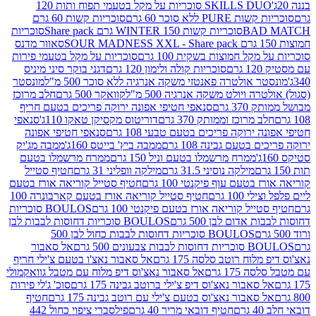
SKILLS DUO סוכריות על מקל בטעמי תפוח ותות 120
P ללא סוכר 60 גרם
סוכריות קשות 60 גרם
BAD
סוכריות קשות WINTER 150 גרם Share pack
סוכריות
סאוור מדנס
קל חמוצות בשקית 100 גרם
סוכריות על מקל בטעמי פירות
סוכריות קולה ולימון 120 גרם
דגני בוקר סיני מיניס
 אולטרה פאנטזי משקה אנרגיה ללא סוכר 500 מ"ל
מונסטר
ה ויולט משקה אנרגיה 500 מ"ל
קוואקר 500 גרם
חלב מרוכז
3 גרם
סנאפי חטיפי אפונה ירוקה פריכים בטעם חריף
 מרוכז וממותק 370 גרם
דוריטוס מקסיקן טאקו 110ג'
סנאפי
ירוקה פריכים בטעם טבעי 108 גרם
סנאפי חטיפי אפונה
בטעם גבינה 108 גרם
ממבה ביץ' בייטס 160ג'
ממבה מג'יק
ממרח מרשמלו בטעם וניל 150 גרם
ממרח מרשמלו בטעם
מילקה נוסיני 31.5 גרם
מילקה וופליני 31 גרם
חטיף סטייל
בטעם עוף פיקנטי 100 גרם
חטיף סטייל קוריאה אורז בטעם
100 גרם
חטיף סטייל קוריאה אורז בטעם קארבונרה 100
יל קוריאה אורז בטעם פיקנטי 100 גרם
BOULOS סוכריות
אדום לבן 500 גרם
BOULOS סוכריות דחוסות לבבות לבן
BOULOS סוכריות דחוסות לבבות כחול לבן 500
 צבעונים 500 גרם
אל סאבור
וח רוטב סלסה 175 גרם
אל סאבור נאצ'ו בטעם צ'ילי חריף
175 גרם
אל סאבור נאצ'וס דיפ מלוח עם מטבל גוואקמולי
סאבור נאצ'וס דיפ צ'ילי ברוטב גבינה 175 גרם
סוכ' ג'לי פירות
סאבור נאצ'וס בטעם צ'ילי עם רוטב גבינה 175 גרם
חטיף
חטיף דובאי מריר 40 גרם
פילסברי ציפוי כחול 442