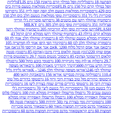
גליליות וופל במילוי קרם בראוניז 150 גרם FLIS
גליליות
יל 150 גרם FLIS
סוכריות ממולאות בטעם פירות בים
סוכריות ממולאות בטעם חלב קפה קפה לייק 351 גרם
רושן
351 גרם
סוכריות טופי ממולאות בטעם חלב כוס חלב 150
ולד רושן עם בוטנים 38 גרם
רושן סוכריות ג'לי קרייזי
סוכריות טופי כוס חלב 305 גרם MILKY
ושו סוכריות טופי חלב קורובקה 205 גרם
חטיף שוקולד רושן
לה 43 גרם
חטיף שוקולד רושן ממולא קרם קרמל 43
ולא בטעם שוקולד לבן 8 גרם
מזרק שוקולד חלב אגוזי לוז 60
לד חלב לבן 60 גרם
קינדר הפי היפו אגוזי לוז חמישייה 105
מס קרמל מלוח 200ג' K
אם אנד אם קריספי 170ג'
אמ אנד
גונץ סנטה קלאוס ביירן מינכן (אדום) 85 גרם
גונץ סנטה
ד (צהוב) 85 גרם
סוכ' מנטוס מנטה 29.7 גרם
מנטוס פירות
ק או לוק גומי נקניקייה 100 גרם
גומי כובע כחול 500 גרם
גולון
ית 600ג'
קינדר קינדריני מאגדת 100 גרם
אוראו מצופה
'
אוראו מצופה שוקולד חלב 246ג' - K
אוראו גלידה גליל
ילקה עוגיות סנסיישן אוראו 156 גרם
אבקת קקאו 400
רים מזל טוב בצורת דובי ורוד 16 גרם
טופי כדורים מזל טוב
ם
טופי כדורים פורים שמח בצורת ליצן 16 גרם
סוכריות
70 גרם
סוכריות ג'לי בטעם ליצ'י 70 גרם
סוכריות ג'לי
גרם
מלו מרשמלו קאפקייק ממולא תות 100 גרם
מלו פלוס
יק ממולא 100 גרם
מלו מרשמלו קאפקייק שוקו ממולא
יות גומי בצורת עין כ50 יחידות 500 גרם
מארז סנטה 90
נס סוכריות חמוצות מאוד 60 גרם
סאוור מדנס סוכריות
סאוור מדנס סוכריות חמוצות מדנס 60 גרם
סוכריות