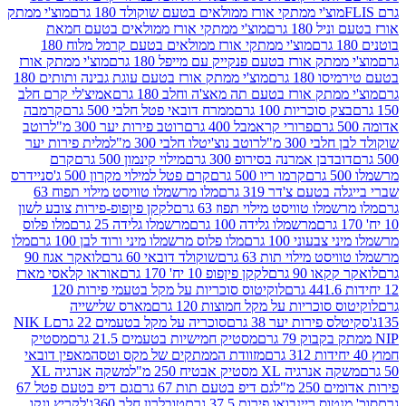
וצ'י ממתקי אורז ממולאים בטעם שוקולד 180 גרם
מוצ'י ממתק
180 גרם
מוצ'י ממתקי אורז ממולאים בטעם חמאת
מוצ'י ממתקי אורז ממולאים בטעם קרמל מלוח 180
תק אורז בטעם פנקייק עם מייפל 180 גרם
מוצ'י ממתק אורז
18 גרם
מוצ'י ממתק אורז בטעם עוגת גבינה ותותים 180
תק אורז בטעם תה מאצ'ה וחלב 180 גרם
אמיצ'לי קרם חלב
סוכריות 100 גרם
ממרח דובאי פטל חלבי 500 גרם
קרמבה
פרורי קראמבל 400 גרם
רוטב פירות יער 300 מ"ל
רוטב
 300 מ"ל
רוטב נוצ'יטלו חלבי 300 מ"ל
מלית פירות יער
דבן אמרנה בסירופ 300 גרם
מילוי קינמון 500 גרם
קרם
קרמו ריו 500 גרם
קרם פטל למילוי מקרון 500 ג'
סניידרס
טעם צ'דר 319 גרם
מלו מרשמלו טוויסט מילוי תפוח 63
לו טוויסט מילוי תפוז 63 גרם
לקקן פיןפופ-פירות צובע לשון
מרשמלו גלידה 100 גרם
מרשמלו גלידה 25 גרם
מלו פלוס
עוני 100 גרם
מלו פלוס מרשמלו מיני ורוד לבן 100 גרם
מלו
 מילוי תות 63 גרם
שוקולד דובאי 60 גרם
לואקר אגוז 90
ו 90 גרם
לקקן פיןפופ 10 יח' 170 גרם
אוראו קלאסי מארז
לוקיטוס סוכריות על מקל בטעמי פירות 120
סוכריות על מקל חמוצות 120 גרם
מארס שלישייה
פירות יער 38 גרם
סוכריה על מקל בטעמים 22 גרם
NIK L
מסטיק חמישיות בטעמים 21.5 גרם
מסטיק
מזוודת הממתקים של מקס וטסה
מאפין דובאי
יה XL מסטיק אבטיח 250 מ"ל
משקה אנרגיה XL
2 מ"ל
גם דיפ בטעם תות 67 גרם
גם דיפ בטעם פטל 67
ס ריינבואו פירות 37.5 גרם
טובלרון חלב 360ג'
לקריץ ונקו