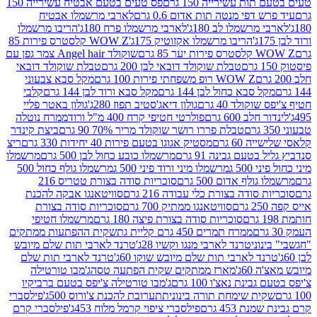
ת עשירייה 150 גרם
פס טעים בטעם אבטיח עשירייה 150
דפי מנטה תות אדום 0.6 גרם
לארבי מרשמלו אבטיח
מרשמלו לב 180ג'
לארבי מרשמלו פרח 180ג'
הריבו מרשמלו
הריבו מרשמלו אקזוטיק 175ג'
WOW Z קלסטרס פירות 85
 85 גרם
שוקולד Angel hair צמר גפן עם
טבלת שוקולד דובאי לבן 200 גרם
טבלת שוקולד דובאי
WOW Z רופ משפחתי פירות 100 גרם
מקל סבא צבעוני
 סבא כחול לבן 144 גרם
מקל סבא ורוד לבן 144 גרם
קלבי
ולד 40 גרם
גולון דיאג'סטיב תפוז 280ג'
גולון באטר פליי
ב 600 גרם
פולרטי חטיפי קרח 400 מ"ל ורוד
ממרח נוטלה
טבלת פררו רושר שוקולד מריר 70% 90 גרם
ביצת קינדר
60 גרם
מסטיק אגוגו בטעם פירות 40 יחידות 330 גרם
ריצ
טעם גבינה 91 גרם
מרשמלו כובע כחול לבן 500 גרם
מרשמלו
50 ג
מרשמלו מיני ורוד פיני 500 ג
מרשמלו גולף כחול 500
לף אדום 500 גרם
סוכריות סודה בצורת טטריס 216
סודה בצורת כלי עבודה 216 גרם
סוויטאנגו אבקה להכנת
סוויטאנגו ממתיק 700 גרם
סוכריות סודה בצורת
סוכריות סודה בצורת פיצה 180 גרם
מרשמלו חטיפי
ממרח תמרים 450 גרם קליית גת
שקית ההפתעות ממתקים
וני
טרנד לארבי מנגו וקשיו 28ג'
טרנד לארבי תות שלם מיובש
ד לארבי תות שלם מיובש שוקו 60ג'
טרנד לארבי תות שלם
6ג'
מארז ממתקים שקית הפתעה טסה
ג'מבו טורטילה
נת נאצ'ו 100 גרם
ג'מבו טורטילה צ'יפס בטעם ברביקיו
ית שימחת תורה בינונית
תערובת להכנת צ'ורוס 500ג'
פילסברי
 453 גרם
פילסברי ציפוי קרמל מלוח 453ג'
פילסברי קרם