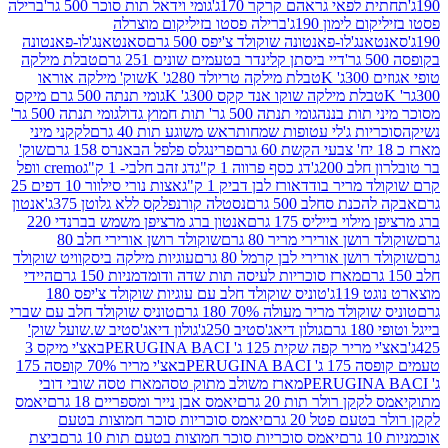
לפאי גראהם קרקר 170ג'
גומי וידאל תות סוכר 500 גר'
ברילה
לימון 190ג'
ברילה פסטו בזיליקום מוצרלה
ג'לו-פאנטונה שוקולד צ'יפס 500 גרם
סאנטאנג'לו-פאנטונה
דיי ביסתן קלינדר בטעמים שונים 251 גרם
טבלת מילקה
K
טבלת מילקה טריולד 280ג' K
שוק' מילקה אוראו
לת מילקה שוקו אנד קקס 300ג' K
גומי תנתה 500 גרם מיקס
 תות בננה
גומי תנתה 500 גר' תות חמוץ גדול
גומי תנתה 500 גר'
יות ג'לי עטופות שמחות
ראש משוגע תות 40 גרם
לקקני מיני
פרינגלס פלפל הבאנרס 158 גרם
שוק'
 200ג'
דג כסף פרווה 1 ק"ג
דג זהב חלבי- 1 ק"ג
cremo וופל
 מריר בודד
אורז לבן דביק 1 ק"ג
אצות נורי סילוור 10 דפים 25
נת סחלב 500 גרם
נסטלה קורנפלקס ללא גלוטן 375ג'
אנטון
וי בייליס 175 גרם
אנטון ברג מרציפן משמש בברנדי 220
שן אורירי מריר 80 גרם
שוקולד רושן אורירי חלב 80
ושן אורירי לבן קרמל 80 גרם
עוגיות מילקה ביסקוויט שוקולד
מארז סוכריות לעיסה תות שדה ודומדמניות 150 גרם
היידי
1ג'
טוניס שוקולד חלב עם עוגיות שוקולד צ'יפס 180
לד מריר מעולה 70% 180 גרם
טוניס שוקולד חלב עם שברי
גולון דיאג'סטיב 250ג'
גולון דיאג'סטיב ש.שועל שוק'
 קפה שקית 125 ג' PERUGINA BACI
באצ'י מיקס 3
PERUGINA
באצ'י מריר 70% קופסה 175
מארז משולב מתוק טסה
מארז טסה שובי דובי
קן רולר תות 20 גרם
יאמס אבן נייר ומספריים 18 גרם
יאמס
עם פטל 20 גרם
יאמס סוכריות סוכר חמוצות בטעם
יאמס סוכריות סוכר חמוצות בטעם תות 10 גרם
ביצת