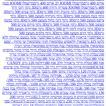
מרשמלו JOOMI לב אדום 400 גרם
מרשמלו JOOMI בננה
JOOM פטריה ורודה 400 גרם
3D גו'מי דובי ורוד
3D גו'מי בקבוק תות 500 גרם
3D גו'מי צבים 500 גרם
3D
 500 גרם
3D גו'מי נקניקיה מעוצב 500 גרם
3D גו'מי
גרם
3D גו'מי דובי כחול מעוצב 500 גרם
3D גו'מי כבשה
3D גו'מי אבטיח 500 גרם
3D גו'מי מיקס עיניים 500
3D גו'מי אפרוחים מעוצב 500
3D גו'מי כלבים מעוצב 500
ראוניז ללא גלוטן 415 גרם
פילסברי עוגה בטעם שוקולד ללא
מארז קלאסוש טסה
מארז חגיגי טסה
מארז שי מתוק - שפע
אלגנט טסה
מארז ענק ממתקים טסה
מארז מותגי הבית
ידי מריר מקור וונצואלה 50ג'
טבלת היידי מריר מקור מקסיקו
ידי מריר מקור אקוואדור 50ג'
טבלת היידי גראנדור מריר
לת היידי גראנדור חלב שקד 80ג'
טבלת היידי גראנדור מריר
ת היידי גראנדור חלב אגוז 80ג'
רולטה 120 גרם CANDY
תק פירות עם סוכריית נייר 20 גרם
קינדר שוקולד מיני פרנדס
רם
קינדר מקסי 100 גרם
בר טובלרון שקד כחול
וז שלם 250ג' - K
מילקה טבלה לו 87ג'-K
טבלת מילקה
2ג'-K
מילקה בבלי לבן 95ג'-K
מילקה טבלה מריר 90ג'-
חלב 90ג'-K
מילקה טבלה יוגורט 100ג' - K
מילקה טבלה
גומי מתקלף ענק אפרסק 136 גרם
גומי מתקלף ענק בננה
י מתקלף ענק ענבים 136 גרם
טבלת היידי גראנדור לבן שקדים
סניקרס ח.בוטנים חמישייה קרימי 182.5ג'
ריץ קרקר 200
סי מריר 250 גרם
הריבו זהב מקסי דובונים 375ג'
מארז ספר
ומי בליסטר תירס 100 גרם
פרח שוקולד 18 גרם באריזה