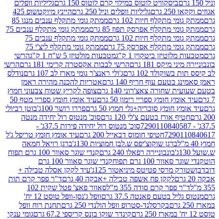
ביסקוויט לוטוס במילוי קרם לוטוס 150 גרם
גליליות וופלים
 גרם
גליליות וופלים וניל 250 גרם
היינץ מיוקטשופ 425
י מתקלף חיות 102 גרם
ממתק גומי מתקלף ענבים מנגו 85
י מתקלף אפרסק תפוז 85 גרם
ממתק גומי מתקלף ענבים 75
י מתקלף חיות 102 גרם
ממתק גומי מתקלף ענבים 75
י מתקלף אפרסק 75 גרם
ממתק גומי מתקלף ליצ'י 75
לוטיזן ביטקוין 1 ק"ג
מטבעות מולטיזן 5 ש"ח 1 ק"ג
הרשי
 מיקס 181 גרם
הרשי לבבות אקסטרה קרימי 181 גרם
הרשי
שוקולד 102 גרם
ג'ולי ראנצ'ר גומי מארז לב 107 גרם
נודלס
בטעם עוף חריף 140 גרם
אטריות להכנה מהירה ראמן
שחורה צאצ'רוני 140 גרם
צופה לקריץ שטוח צבעוני חמוץ
מץ חומץ ספריי רימון 50 גרם
עיד אומץ חומץ ספריי מטף 50
 חומץ סוכריה+גלי חמוץ 50 גרם
פררו רושר 100ג'
בוטן רביולי
ף אורז בטעם צ'לי 120 גרם
סוכ' מנטוס רול יחידה מנטה
סוכ' מנטוס רול יחידה פירות 37.5ג' -
72901
חטיפי חומוס דבאייל 200 גרם
עיד אומץ חומץ טריפל ג'ל
ברגן שוקוצ'יפס ש.לבן חמוציות 130ג'
ברגן רויאל חמאה
בונבוניירה רפאלו 240 גרם
קנדי שוגר סאוור 100 גרם תפוח
וור 100 גרם תפוח
קנדי שוגר סאוור 100 גרם
 מרסי פטיטס מיניאטור 125ג'
עיד לקקן אסלה טבילה +
לקקן פח אשפה טבילה +אבקה 40 גרם
ד"ר פפר קרם תות
 פפר קרם סודה 355 מ"ל
סאוור פאצ' פטל שקית 102
יל בטעם פאנטה 37.5 גרם
וופל ג'נסן-וופל טוסט 12 יח'
בקרסלנד-סטרופ וופל הולנדי 250 גרם
תחנת רוח וופל
קינדר שוקו בונס קריספי 67.2 גרם
גומי ענקי