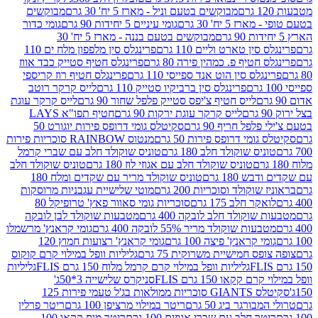
מבוקשים בטעם וניל - מארז 5 יח' 30 גרם
מבוקשים
5 יח' 30 גרם
גומי עיניים 5 יחידות 90 גרם
גומי כדור
מבוקשים בטעם בננה - מארז 5 יח' 30
ין טארט וליים 110 גרם
פרינגלס סין מלפפון מלח ים 110
חטיף פ. כמהין פירה 80 גרם
פרינגלס חטיף סטייק כבד אווז
לס סין הוט אנד ספייסי 110 גרם
פרינגלס חטיף רוז קריספי
פרינגלס סין ברביקיו סטייק 110 גרם
לייס קרקר רוטב
לייס חטיף צ'יפס סטייק פלפל שחור 90 גרם
לייס קרקר עוגת
לייס קרקר עוגת ירקות 90 גרם
חטיף תפו"א LAYS
פל חריף 90 גרם
סקיטלס גומי דרופס פירות יוגורט 50
ומי דרופס פירות 50 גרם
מנטוס RAINBOW סוכריות פירות
יס שוקולד חלב 180 גרם
טוניס שוקולד חלב עם שברי קרמל
טוניס שוקולד חלב עם אגוזי לוז 180 גרם
טוניס שוקולד חלב
 180 גרם
טוניס שוקולד מריר עם שקדים ומלח 180
וקולד וסוכריות 200 גרם
מוטי שלישיית עגבניות מרוסקות
ר חלב 175 גרם
סוכריות גומי סאוור פאץ' טרופיקל 80
וקולד חלב לובקה 400 גרם
מטבעות שוקולד לבן לובקה
ות שוקולד מריר 55% לובקה 400 גרם
גומי קראנץ' מרשמלו
י קראנץ' פיצה 100 גרם
גומי קראנץ' רצועות חמוץ 120
ס חמישיית משרוקית 75 גרם
גליליות וופל במילוי קרם קוקוס
גליליות וופל במילוי קרם קרמל מלוח 150 גרם FLIS
גליליות
קקאו 150 גרם FLIS
סניקרס שלישייה 3*50ג'
סקיטלס GIANTS סוכריות ממולאות בג'ל טעמי פירות 125
ורגר ביג 50 גרם
ריטר במילוי מרציפן 100 גרם
ריטר פרלין
ר חלב עם שברי אגוזים 100 גרם
ריטר מוס קקאו 100