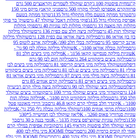
ק 100 ג'
קרם שוקולד לשמרים וקראנצ'ים 500 גרם
רסו למילוי מקרון 500 גרם
פניני קראנץ מיקס מיני 150
תק בטעם מלון מתקלף גדול 135ג'
טרנד ממתק בטעם
גדול 135ג'
פוקי מקלות דאבל שוקולד 47 גרם
שוק' בר פוקי
 33 גרם
פוקי מקלות לבן עוגיות 40 גרם
פוקי מקלות
רם
מילקה ביצה חלב עם כפית 136 גרם
שוקולד מילקה
 גרם
מילקה ביצה אוראו עם כפית 128 גרם
שוקולד מילקה
גרם
מילקה בבלי חלב 90ג'-K
מילקה ארנב לוטוס 95
ה אוראו 100ג' - K
שוקולד מילקה טבלה לבן 90 גר' -
ה סנסיישן קקאו 156ג' - K
מילקה מיני ביצים חלב 81
ים ביסקוויט 264 גרם
מילקה חום לבן 90 גרם
ולד מילקה מיני ביצים קריספי 81 גרם
מילקה מיני ביצים לבן
מילקה מיני ביצים ש.לבן 81 גרם
מילקה מיני ביצים ביסקוויט
 ביצה מילוי מיני ביצים 97 גרם
מילקה מיני ביצים אוראו 81
י ביצים דאיים 81 גרם
מילקה קרם אגוזים 85 גרם
קה ביצי שוקולד לבן 90 גרם
מילקה ביצה מילוי קרם רביעייה
דור מיני ביצים שוקולד מריר 100 גרם
קוטדור ביצים שוקולד
טבלת מילקה ביסקוויט קרם 100ג' - K
מילקה טבלה תות
נדר חלב במילוי קרם קקאו 46.8 גרם
בונ' היידי מאונטן פטל
סי אגוזים 100ג'
שוקולד מילקה טבלה ג'לי 250 גר'-K
מילקה
פאוס 260ג' - K
ליאון שוקולד לבן חמישייה 5*30ג'
וגיות שוקוצי'פס צימוק 135ג' - K
גומי בננה כ 30 גרם
בר
 חלב פיסטוק וקדאיף 145 גרם
קוביות אפיפית במילוי קרם
 כרמית 200 גרם
מרשמלו JOOMI מיני גולף לבן 400
400 גרם
מרשמלו JOOMI מיני גולף