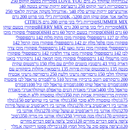
2 גרם I LOVE YOU
סוכריות בטעם קוקוס 250
ינגר קוקוס 250 גרם
צ'יפס ירקות שורש בטטה 40ג
רקות שורש סלק 40ג' -אורגני
הל משקה אנרגיה קלאסי 250
 שוקו חום 200ג'- K
סוכריות ג'ילי בוני פרוט 200 גרם
SUM
סוכריות ג'ילי בוני פרוט 200 גרם CITRUS
ילי בוני פרוט 200 גרם BERRY MIX
פופקורן בטעם שוקו
פופקורן בטעם קרמל 60 גרם OISHI
פופפולי פופקורן מוכן
פופפולי פופקורן מוכן מתוק מלוח 142 גרם
פופפולי
פלפל מלח ים 142 גרם
פופפולי פופקורן מוכן קרמל 142
ופקורן מוכן גבינה נאצו 142 גרם
פופפולי פופקורן מוכן צדר
פופפולי פופקורן מוכן צדר חלפיניו 142 גרם
פופפולי פופקורן
גרם
פופפולי פופקורן מוכן חמאה 142 גרם
קינדר בואנו
ם
גונץ בוטנים קלויים עם מלח 150 גר'
מנטוס שקית
מנטוס שקית פירות 135 גרם
מארז מקלות ביסקוויט עם
גרם
זריפה גרעיני דלעת 250 גרם
זריפה גרעיני אבטיח
ט רוטב ברביקיו אורגינל 510 מ"ל
פבורס טראפל לבן פיסטוק
טראפל שוקו 100ג'
פבורס טראפל לבן וניל 100ג'
פבורס
ג'
אנרג'י מאגדת דגנים טראפלס ושוקולד
אנרג'י מאגדת
ר
נסקוויק אבקת תות 350ג'
גולון טוסטדה ללא ת.סוכר
וסטדה ללא סוכר 350ג'
גולון אורגני ביו שוקוצ'יפס 150ג'
גולון
אג'סטיב צ'יה 270ג'
גולון אורגני ביו דיאג'סטיב ש.שועל פירות
אורגני ביו דיאג'סטיב ש.שועל שוקו 270ג'
גולון אורגני ביו
גולון מגה סנדוויץ' 250ג'
גולון אורגני ביו מריה 350ג'
סוכ'
ברים מוזרים 120ג'
סוכ' צ'ופה צ'ופס דברים מוזרים
צופס סוכ על מקל חמוץ 120ג'
ברילה פסטו ריקוטה א.מלך