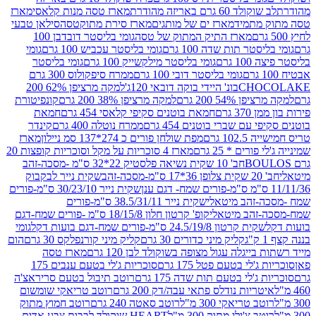
ד 60 גרם באריזה מהודרת
מארז טסה מנות קלאסי
מארז
מתמיד
מארז ים של מותגים
מארז סירת מתוקטסה
סילאן טבעי
מארז התיק המתוק של טסה
גומי בליסטר דובדבן 100
טר תות שדה 100 גרם
גומי בליסטר עכביש 100 גרם
גומי
 גרם
גומי בליסטר מילקשייק 100 גרם
גומי בליסטר
גומי בליסטר דובי 100 גרם
ממרח סיפקולוס 300 גרם
CHO
בונ' היידי בוקה דובאי 120ג'
למקה מרציפן 62% 200
54% 200 גרם
למקה מרציפן 38% 200 גרם
קונפיטורת
3 גרם
חמאת בוטנים סקיפי קלאסי 454 גרם
חמאת
עם שברי בוטנים 454 גרם
ממרח נוטלה 400 גרם
קינדר
10 גרם
מפת שולחן פורים כ 274*137 סמ ניילון
מארז
רים * 25 גרם
מארז 4 סוכריות על מקל וסוכריות קופצות 20
חב' 10 שקית נשיאה פלסטיק 22*32 ס"מ -מסכה-זהב
כה-זהב
שקית נייר לבקבוק
שקית נייר 30/23/10 ס"מ-פורים
-זהב מיטאלי
שקית נייר 38.5/31/11 ס"מ-פורים
זהב מיטאלי
קופ' קרטון חלון 18/15/8 ס"מ -פורים שמח-דגם
קית קרטון 24.5/19/8 ס"מ-פורים שמח-דגם בועות דקל
גומי
קליק מיני כדורים 30 גרם
קליק מיני קורנפלקס 30 גרם
הום
ייגלה עגול מצופה בשוקולד לבן 120 גרם
מארז טסה
'לי בטעם פטל 175 גרם
סוכריות ג'לי בטעם ענבים 175
ג'לי בטעם תות שדה 175 גרם
רוטב תיבול בטעם סריראצ'ה
ריות נודלס פתאי עבה/דק 200 גרם
רוטב טריאקי שומשום
ב טריאקי 300 מ"ל
רוטב סאטה 240 גרם
רוטב חמוץ מתוק
ב צ'ילי מתוק 300 מ"ל
HEART שוקולד לבבות צבע אדום