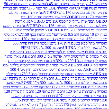
קיט קט קריסמיס סנטה 45 ג'
סמארטיס קריסמיס סנטה 50
עומד 70ג'
גונץ שוקולד LOL לוח שנה 75 גרם
בונ' זהב בצורת
תקים 170 גרם VOBRO
בונ' ירוקה בצורת עץ עם
בונ' שוק' דמויות סנטה 160 גרם
נ' שוק' גריזלי קריסמס 156 גרם VOBRO
בונ' אדומה
עץ מקרטון עם שרי 126 גרם VOBRO
בונ' בית קריסמס
 200 גרם VOBRO
10 סביבון פלסטיק צבעוני 9
טראפל בלגי מארז כסף 150ג'
טראפל בלגי
אירופה סוכריות מקל סבא בטעם מנטה 170 גרם
אירופה
סבא בטעם תות 170 גרם
מונסטר גרין זירו פחית 500
ULT
מונסטר 500 מ"ל PIPELINE
ABK
PU
לקריסמיס ידית אדומה מס' 2 300 גרם
ABK מארז מתנה
מס' 1 200 גרם
ABK מארז ממתקים לקריסמיס ידית
ABK מארז ממתקים יוקרתי לקריסמיס (מלאך) מס'
ABK מארז ממתקים גדול לקריסמיס דגם תיק מס' 4 500
קיבלר
גבינה צ'דר כתום 311 גרם
צ'יז איט קרקר גבינה צהובה 127
ולטרה תות 500 מ"ל
מונסטר 500 מ"ל ROSSI
גומי לעיסה
 גרם
בזוקה ברי 120 גרם
בזוקה מיקס 120 גרם
ג'וסי דרופ
ת טרופי 120 גרם
בזוקה טרופי 120 גרם
בזוקה פירות 120
מס כחול קריספי 107ג'
פררו רושר קריסמיס עץ אשוח
קריסמיס סנטה עומד 110ג'
הריבו דובי גומי חמוץ 175
י צ'יפס חמוץ 175ג'
בייגלה ציו מקלות תפו"א 80 גרם
בייגלה
ים 100 גרם
טרולי גומי ממולא תות 75 גרם
טרולי גומי