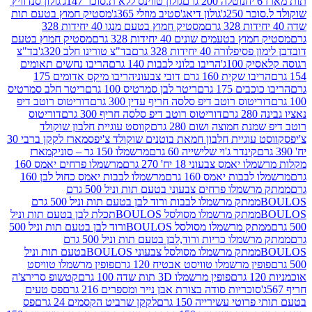
נוטלה 200 גרם
גולון טווינס ללא ת.סוכר 147ג'
גולון סנדוויץ'
250ג'
גולון דיאג'סטיב מוזלי 365ג'
מסטיק חמוץ בטעם תות
מסטיק חמוץ בטעם מנגו 40 יחידות 328
 בטעמים שונים 40 יחידות 328 גרם
מסטיק חמוץ בטעם
רה 40 יחידות 328 גרם
בד"צ טורינו חלב 320ג'
בד"צ
100ג'
הריבו בלוני לבבות 140 גרם
הריבו נחשים תאומים
שקית 160 גרם דובי צבעוני
הריבו מיקס אדומים 175
ים 175 גרם
ריטר לבן סמרטיס 100 גרם
ריטר חלב סמרטיס
יטוס רוטב דיפ סלסה חריף עדין 300 גרם
דוריטוס רוטב דיפ
ם
דוריטוס רוטב דיפ סלסה חריף 300 גרם
דוריטוס
ת חמוצה ושום 280 גרם
קווסט עוגיית חלבון שוקולד
 עוגיית חלבון חמאת בוטנים שוקולד צ'יפס
מארז לקקן ברבי 30
קינדר ג'וי שלישייה 60 גרם
מרשמלו 150 גר – סוניק
מארז
מס צבעוני 18 יח' 270 גרם
מרשמלו פרחים יאמס 160
בבות יאמס 160 גרם
מרשמלו לבבות יאמס כחול לבן 160
ממתק מרשמלו פרחים צבעוני בטעם תות וניל 500 גרם
ממתק מרשמלו לבבות ורוד לבן בטעם תות וניל 500 גרם
ממתק מרשמלו מסולסל BOULOSתכלת לבן בטעם תות וניל
ממתק מרשמלו מסולסל BOULOSורוד לבן בטעם תות וניל 500
ממתק מרשמלו כריות ורוד,לבן בטעם תות וניל 500 גרם
ממתק מרשמלו מסולסל צבעוני BOULOSבטעם תות וניל
ין מרשמלו טוויסט אבטיח 120 גרם
פופין מרשמלו טוויסט
פופין מרשמלו 3D תות שדה 100 גרם
קטשופ סרירצ'ה
סוכריות סודה בצורת אבן נייר ומספרים 216 גרם
פס טעים
טי עשירייה 150 גרם
לקקן שרביט הקסמים 24 גרם
פס