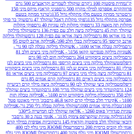
ק 100 ג'
קרם שוקולד לשמרים וקראנצ'ים 500 גרם
רסו למילוי מקרון 500 גרם
פניני קראנץ מיקס מיני 150
תק בטעם מלון מתקלף גדול 135ג'
טרנד ממתק בטעם
גדול 135ג'
פוקי מקלות דאבל שוקולד 47 גרם
שוק' בר פוקי
 33 גרם
פוקי מקלות לבן עוגיות 40 גרם
פוקי מקלות
רם
מילקה ביצה חלב עם כפית 136 גרם
שוקולד מילקה
 גרם
מילקה ביצה אוראו עם כפית 128 גרם
שוקולד מילקה
גרם
מילקה בבלי חלב 90ג'-K
מילקה ארנב לוטוס 95
ה אוראו 100ג' - K
שוקולד מילקה טבלה לבן 90 גר' -
ה סנסיישן קקאו 156ג' - K
מילקה מיני ביצים חלב 81
ים ביסקוויט 264 גרם
מילקה חום לבן 90 גרם
ולד מילקה מיני ביצים קריספי 81 גרם
מילקה מיני ביצים לבן
מילקה מיני ביצים ש.לבן 81 גרם
מילקה מיני ביצים ביסקוויט
 ביצה מילוי מיני ביצים 97 גרם
מילקה מיני ביצים אוראו 81
י ביצים דאיים 81 גרם
מילקה קרם אגוזים 85 גרם
קה ביצי שוקולד לבן 90 גרם
מילקה ביצה מילוי קרם רביעייה
דור מיני ביצים שוקולד מריר 100 גרם
קוטדור ביצים שוקולד
טבלת מילקה ביסקוויט קרם 100ג' - K
מילקה טבלה תות
נדר חלב במילוי קרם קקאו 46.8 גרם
בונ' היידי מאונטן פטל
סי אגוזים 100ג'
שוקולד מילקה טבלה ג'לי 250 גר'-K
מילקה
פאוס 260ג' - K
ליאון שוקולד לבן חמישייה 5*30ג'
וגיות שוקוצי'פס צימוק 135ג' - K
גומי בננה כ 30 גרם
בר
 חלב פיסטוק וקדאיף 145 גרם
קוביות אפיפית במילוי קרם
 כרמית 200 גרם
מרשמלו JOOMI מיני גולף לבן 400
400 גרם
מרשמלו JOOMI מיני גולף