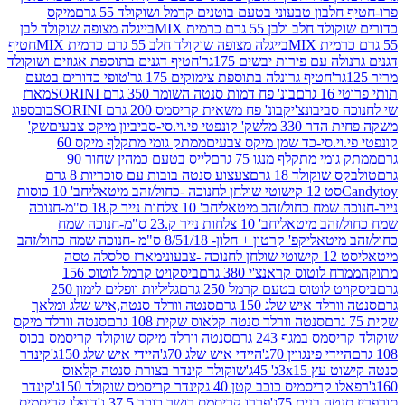
בון טבעוני בטעם בוטנים קרמל ושוקולד 55 גרם
מיקס
 ולבן 55 גרם כרמית MIX
בייגלה מצופה שוקולד לבן
בייגלה מצופה שוקולד חלב 55 גרם כרמית MIX
חטיף
עם פירות יבשים 175גר'
חטיף דגנים בתוספת אגוזים ושוקולד
חטיף גרונלה בתוספת צימוקים 175 גר'
טופי כדורים בטעם
ם
בונ' פח דמות סנטה השומר 350 גרם SORINI
מארז
ביבונצ'יק
בונ' פח משאית קריסמס 200 גרם SORINI
בובספוג
 330 מל
שק' קונפטי פי.וי.סי-סביביון מיקס צבעים
שק'
וי.סי-כד שמן מיקס צבעים
ממתק גומי מתקלף מיקס 60
י מתקלף מנגו 75 גרם
לייס בטעם כמהין שחור 90
קולד 18 גרם
צעצוע סנטה בובות עם סוכריות 8 גרם
1 קישוטי שולחן לחנוכה -כחול/זהב מיטאלי
חב' 10 כוסות
 שמח כחול/זהב מיטאלי
חב' 10 צלחות נייר ק.18 ס"מ-חנוכה
הב מיטאלי
חב' 10 צלחות נייר ק.23 ס"מ-חנוכה שמח
יטאלי
קפ' קרטון + חלון- 8/51/18 ס"מ -חנוכה שמח כחול/זהב
עוני
מארז סלסלה טסה
לוטוס קראנצ'י 380 גרם
ביסקויט קרמל לוטוס 156
לוטוס בטעם קרמל 250 גרם
גליליות וופלים לימון 250
ד איש שלג 150 גרם
סנטה וורלד סנטה,איש שלג ומלאך
סנטה וורלד סנטה קלאוס שקית 108 גרם
סנטה וורלד מיקס
 במגף 243 גרם
סנטה וורלד מיקס שוקולד קריסמס בכוס
י פינגווין 70ג'
היידי איש שלג 70ג'
היידי איש שלג 150ג'
קינדר
3xג' 45ג'
שוקולד קינדר בצורת סנטה קלאוס
קריסמיס כוכב קטן 40 ג
קינדר קריסמס שוקולד 150ג'
קינדר
בנים 75ג'
פררו קריסמס רושר כוכב 37.5 ג'
דופלו קריסמיס