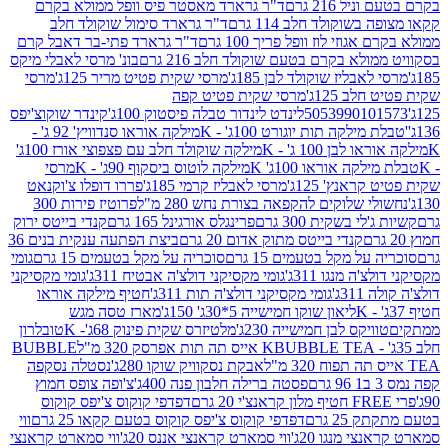
 216 גרם
ד"ר גרארד מאסטר פיס וופל ממולא בקרם
שוקולד חלב 114 גרם
ד"ר גרארד סימול שוקולד חלב
וזי לוז וופל פריך 100 גרם
ד"ר גרארד פתי-בר דאבל קרם
לא בקרם בטעם שוקולד חלב 216 גרם
בונ' מרסי לאבלי מיקס
בליז שוקולד לבן 185ג'
מרסי שקית פטיט מריר 125ג'
מרסי
ב 125ג'
מרסי שקית פטיט קפה
505399010
לינדט לינדור טבלה פיסטוק 100ג'
קינדר שוקוצ'יפס
ילקה תות יוגורט 100ג' - K
מילקה אוראו סנדוויץ' 92 ג' -
בן 100 ג' - K
מילקה שוקולד חלב עם פצפוצי אורז 100ג'
ה אוראו 100ג' K
מילקה לוטוס ביסקוף 90ג' - K
מרסי
אנץ' 125ג'
מרסי לאבליז קרמי 185ג'
פררו דופלו צ'וקנאט
 שלוקים להקפאה בצורת נחש 280 מ"ל
פרוטיז פירות 300
י בשקית 300 גרם
פרינגלס אורגינל 165 גרם
קנדי בייטס ירוק
קנדי בייטס מתוק אדום 20 גרם
ביצת הפתעה ענקית בנים 36
ל מקל בטעמים 15 גרם
סוכריה על מקל בטעמים 15 גרם
גומי
 מנגו 311ג'
גומי מקסיקני דולצ'ה אבטיח 311ג'
גומי מקסיקני
ג'
גומי מקסיקני דולצ'ה תות 311ג'
חטיף מילקה אוראו
ליאון שוקו חמישייה 5*30ג' 150ג'
מארז טסה מגש
יקס לבן חמישייה 230ג'
מלטיזרס שקית פינוק 68ג'- K
טובלרון
BUBBLE TEA אייס תה תות אפרסק 320 מ"ל
BUBBLE
אבקת נסקוויק שוקו 280ג'
נסטלה נסקפה
פסטה ברילה חלבון פנה 400ג'
צ'ופה צופס חמוץ
דפדפי קוקוס צ'יפס קוקוס
2 גרם
דפדפי קוקוס צ'יפס קוקוס בטעם קקאו 25 גרם
ווי
 מנגו 20ג'
ווי סמארט קראנצי אננס 20ג'
ווי סמארט קראנצי