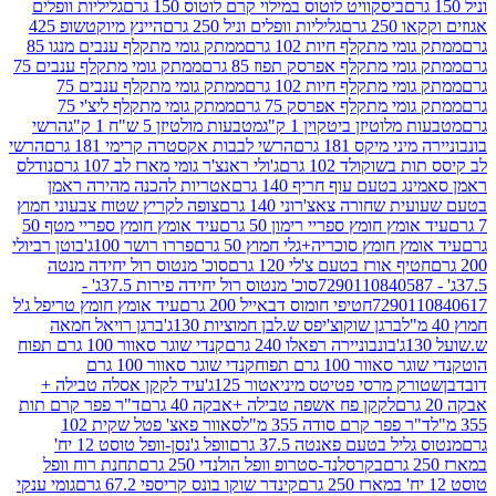
ביסקוויט לוטוס במילוי קרם לוטוס 150 גרם
גליליות וופלים
 גרם
גליליות וופלים וניל 250 גרם
היינץ מיוקטשופ 425
י מתקלף חיות 102 גרם
ממתק גומי מתקלף ענבים מנגו 85
י מתקלף אפרסק תפוז 85 גרם
ממתק גומי מתקלף ענבים 75
י מתקלף חיות 102 גרם
ממתק גומי מתקלף ענבים 75
י מתקלף אפרסק 75 גרם
ממתק גומי מתקלף ליצ'י 75
לוטיזן ביטקוין 1 ק"ג
מטבעות מולטיזן 5 ש"ח 1 ק"ג
הרשי
 מיקס 181 גרם
הרשי לבבות אקסטרה קרימי 181 גרם
הרשי
שוקולד 102 גרם
ג'ולי ראנצ'ר גומי מארז לב 107 גרם
נודלס
בטעם עוף חריף 140 גרם
אטריות להכנה מהירה ראמן
שחורה צאצ'רוני 140 גרם
צופה לקריץ שטוח צבעוני חמוץ
מץ חומץ ספריי רימון 50 גרם
עיד אומץ חומץ ספריי מטף 50
 חומץ סוכריה+גלי חמוץ 50 גרם
פררו רושר 100ג'
בוטן רביולי
ף אורז בטעם צ'לי 120 גרם
סוכ' מנטוס רול יחידה מנטה
סוכ' מנטוס רול יחידה פירות 37.5ג' -
72901
חטיפי חומוס דבאייל 200 גרם
עיד אומץ חומץ טריפל ג'ל
ברגן שוקוצ'יפס ש.לבן חמוציות 130ג'
ברגן רויאל חמאה
בונבוניירה רפאלו 240 גרם
קנדי שוגר סאוור 100 גרם תפוח
וור 100 גרם תפוח
קנדי שוגר סאוור 100 גרם
 מרסי פטיטס מיניאטור 125ג'
עיד לקקן אסלה טבילה +
לקקן פח אשפה טבילה +אבקה 40 גרם
ד"ר פפר קרם תות
 פפר קרם סודה 355 מ"ל
סאוור פאצ' פטל שקית 102
יל בטעם פאנטה 37.5 גרם
וופל ג'נסן-וופל טוסט 12 יח'
בקרסלנד-סטרופ וופל הולנדי 250 גרם
תחנת רוח וופל
קינדר שוקו בונס קריספי 67.2 גרם
גומי ענקי