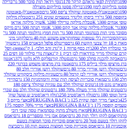
לפאי גראהם קרקר 170ג'
גומי וידאל תות סוכר 500 גר'
ברילה
לימון 190ג'
ברילה פסטו בזיליקום מוצרלה
ג'לו-פאנטונה שוקולד צ'יפס 500 גרם
סאנטאנג'לו-פאנטונה
דיי ביסתן קלינדר בטעמים שונים 251 גרם
טבלת מילקה
K
טבלת מילקה טריולד 280ג' K
שוק' מילקה אוראו
לת מילקה שוקו אנד קקס 300ג' K
גומי תנתה 500 גרם מיקס
 תות בננה
גומי תנתה 500 גר' תות חמוץ גדול
גומי תנתה 500 גר'
יות ג'לי עטופות שמחות
ראש משוגע תות 40 גרם
לקקני מיני
פרינגלס פלפל הבאנרס 158 גרם
שוק'
 200ג'
דג כסף פרווה 1 ק"ג
דג זהב חלבי- 1 ק"ג
cremo וופל
 מריר בודד
אורז לבן דביק 1 ק"ג
אצות נורי סילוור 10 דפים 25
נת סחלב 500 גרם
נסטלה קורנפלקס ללא גלוטן 375ג'
אנטון
וי בייליס 175 גרם
אנטון ברג מרציפן משמש בברנדי 220
שן אורירי מריר 80 גרם
שוקולד רושן אורירי חלב 80
ושן אורירי לבן קרמל 80 גרם
עוגיות מילקה ביסקוויט שוקולד
מארז סוכריות לעיסה תות שדה ודומדמניות 150 גרם
היידי
1ג'
טוניס שוקולד חלב עם עוגיות שוקולד צ'יפס 180
לד מריר מעולה 70% 180 גרם
טוניס שוקולד חלב עם שברי
גולון דיאג'סטיב 250ג'
גולון דיאג'סטיב ש.שועל שוק'
 קפה שקית 125 ג' PERUGINA BACI
באצ'י מיקס 3
PERUGINA
באצ'י מריר 70% קופסה 175
מארז משולב מתוק טסה
מארז טסה שובי דובי
קן רולר תות 20 גרם
יאמס אבן נייר ומספריים 18 גרם
יאמס
עם פטל 20 גרם
יאמס סוכריות סוכר חמוצות בטעם
יאמס סוכריות סוכר חמוצות בטעם תות 10 גרם
ביצת