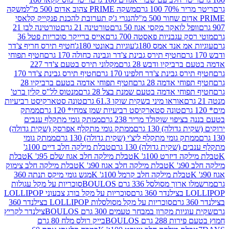
 100 גרם
משקה PRIME צהוב אדום 500 מ"ל
משקה
הנגרי ג'ק תערובת להכנת פנקייק קלאסי
ל לואקר מקסי אגוז 50 גרם
טורטינה 21 גרם
טורטינה לבן 21
 עגבניות פאסטה 700 גרם
אייס ברייקר סוכריות פטל 36
מ אנד אמס 180ג'
עוגיות באונטי 180ג'
חטיף תירס חריף צ'דר
חטיף תירס גבינת צ'דר וגבינה כחולה 170 גרם
חטיף תפוחי
ביקיו ודבש 28 גרם
מקלוני תירס בטעם צ'דר 227
 גבינת צ'דר חלפינו 170 גרם
חטיף תירס גבינת צ'דר 170
חי אדמה 28 גרם
חטיף תפוחי אדמה בטעם ברביקיו 28
וחי אדמה בטעם שמנת בצל 28 גרם
מנטוס לל"ס קלין ברט'
אוראו מיני בשקית שוקו 61.3 גרם
טונה סטארקיסט רביעיות
טונה סטארקיסט רביעיות שמן צמחי* 120 גרם
ממתק
יפוי שוקולד מריר 238 גרם
ממתק גומי מתקלף ענבים
דולה) 130 גרם
ממתק גומי מתקלף אפרסק (שקית גדולה)
ק גומי מתקלף ליצ'י (שקית גדולה) 130 גרם
ממתק גומי
(שקית גדולה) 130 גרם
טבלת מילקה חלב דיים 100ג'
דיזרט 100ג' K
טבלת מילקה חלב אגוז שלם 95ג' K
טבלת
K
טבלת מילקה חלב אגוז 90ג' K
טבלת מילקה חלב צימוק
טבלת מילקה חלב קרמל 100ג' K
מגש גומי מיקס תנתה 360
 מסולסל 336 גרם BOULOS
סוכריות על מקל עגולות
 גרם
סוכריות על מקל בורג צבעוני LOLLIPOP
סוכריות על מקל מסולסלות LOLLIPOP בצילנדר 360
ות מקרון במבחר טעמים 300 גרם BOULOS
צילנדר לקריץ
28 גרם BOULOS
בייק רולס מלח 80 גרם