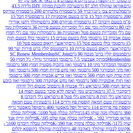
פצות בום מיקס 4 טעמים 4 גרם
אוראו אפרסק 97
ולד חלב 97 גרם
ערכה להכנת ממתק DIY גלידה 43.5
בי ג'ינג'רברד 59 גרם
ממרח מלטיזרס 200 גרם
ממרח טוויקס
בל 15 ס"מ בטעם אוכמניות 17 גרם
מסטיק חבל 15
בן 17 גרם
ממרח סניקרס 200 גרם
שוקולד רושן אורירי
מקלות גומי עם ג'לי וסוכריות בטעם פירות 36 גרם
מקלות גומי
ריות בטעם פטל ואוכמניות 36 גרם
מקלות גומי עם ג'לי חמוץ
רם
גומי בולז בטעם ענבים 15 גרם
גומי בולז בטעם תות
בולז בטעם פטל 15 גרם
קראנצ'י רואופ בטעם פטל 10
רואופ בטעם פירות 10 גרם
מנטוס קלין ברט פירות יער 90
ין ברט' מנטה 90 גרם
SC Join
SC Renew Membership
M
ממתק אצבעוני 7.5 גרם
גומי המבורגר גדול+ ג'ל חמוץ 50
גר מיני 10 גרם
גומי ואוו בקבוק מסטיק חמוץ 500 גרם
גומי
גר 500 גרם
גומי ואוו נחש פירות חמוץ 500 גרם
גומי ואוו
מוץ 500 גרם
גומי ואוו כריש אבטיח חמוץ 500 גרם
גומי
ות 500 גרם
גומי ואוו נחש אנקונדה 500 גרם
גומי ואוו כובע
רם
ראש ג'לי אבטיח 8 גרם
סוכ' מנטוס רול יחידה
אורביט גומי לעיסה ללא סוכר בטעם תפוח 14
תות 8 גרם
ראש ג'לי פטל 8 גרם
ראש ג'לי דובדבן 8
עם חמאה קופסת פח ורדים 114 גרם
עוגיות טעם חמאה
 114 גרם
רול וופל מאסטר 400 גרם
וופל מאסטר גריף
ון מגה שוקו 145ג'
מילקה טבלה פטל 100ג'-K
מילקה טבלה
ג' - K
מילקה טבלה אגוז שלם 95ג'-K
מילקה קייק אנד
מילקה טבלה צימוק אגוז 90ג'-K
מילקה טבלה דובדבן 100ג' -
ת שוקולד באהבה 48 גרם
לבבות שוקולד בקופסא יהלום