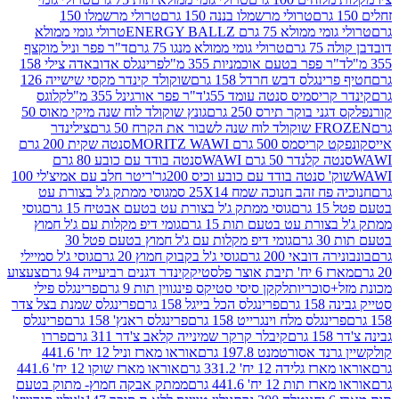
טרולי מרשמלו בננה 150 גרם
טרולי מרשמלו 150
לא 75 גרם ENERGY BALLZ
טרולי גומי ממולא
גרם
טרולי גומי ממולא מנגו 75 גרם
ד"ר פפר וניל מוקצף
 פפר בטעם אוכמניות 355 מ"ל
פרינגלס אדובאדה צילי 158
נגלס דבש חרדל 158 גרם
שוקולד קינדר מקסי שישייה 126
ריסמיס סנטה עומד 55ג'
ד"ר פפר אורגינל 355 מ"ל
קלוגס
 בוקר תירס 250 גרם
גונץ שוקולד לוח שנה מיקי מאוס 50
 את הקרח 50 גרם
צילינדר
50 גרם MORITZ WAWI
סנטה שקית 200 גרם
לנדר 50 גרם WAWI
סנטה בודד עם כובע 80 גרם
 סנטה בודד עם כובע וכיס 200גר'
ריטר חלב עם אמיצ'לי 100
 זהב חנוכה שמח 25X14 סמ
גוסי ממתק ג'ל בצורת עט
ם
גוסי ממתק ג'ל בצורת עט בטעם אבטיח 15 גרם
גוסי
ורת עט בטעם תות 15 גרם
גומי דיפ מקלות עם ג'ל חמוץ
ם
גומי דיפ מקלות עם ג'ל חמוץ בטעם פטל 30
דובאי 200 גרם
גוסי ג'ל בקבוק חמוץ 20 גרם
גוסי ג'ל סמיילי
וצר פלסטיק
קינדר דגנים רביעייה 94 גרם
צעצוע
סוכריות
לקקן סיסי סטיקס פינגווין תות 9 גרם
פרינגלס פילי
רם
פרינגלס הכל בייגל 158 גרם
פרינגלס שמנת בצל צדר
נגלס מלח וינגרייט 158 גרם
פרינגלס ראנץ' 158 גרם
פרינגלס
קיבלר קרקר שמינייה קלאב צ'דר 311 גרם
פררו
אסורטמנט 197.8 גרם
אוראו מארז וניל 12 יח' 441.6
ידה 12 יח' 331.2 גרם
אוראו מארז שוקו 12 יח' 441.6
ת 12 יח' 441.6 גרם
ממתק אבקה חמוץ- מתוק בטעם