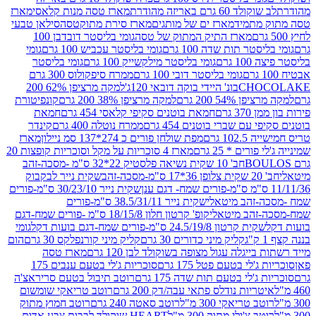
ד 60 גרם באריזה מהודרת
מארז טסה מנות קלאסי
מארז
מתמיד
מארז ים של מותגים
מארז סירת מתוקטסה
סילאן טבעי
מארז התיק המתוק של טסה
גומי בליסטר דובדבן 100
טר תות שדה 100 גרם
גומי בליסטר עכביש 100 גרם
גומי
 גרם
גומי בליסטר מילקשייק 100 גרם
גומי בליסטר
גומי בליסטר דובי 100 גרם
ממרח סיפקולוס 300 גרם
CHO
בונ' היידי בוקה דובאי 120ג'
למקה מרציפן 62% 200
54% 200 גרם
למקה מרציפן 38% 200 גרם
קונפיטורת
3 גרם
חמאת בוטנים סקיפי קלאסי 454 גרם
חמאת
עם שברי בוטנים 454 גרם
ממרח נוטלה 400 גרם
קינדר
10 גרם
מפת שולחן פורים כ 274*137 סמ ניילון
מארז
רים * 25 גרם
מארז 4 סוכריות על מקל וסוכריות קופצות 20
חב' 10 שקית נשיאה פלסטיק 22*32 ס"מ -מסכה-זהב
כה-זהב
שקית נייר לבקבוק
שקית נייר 30/23/10 ס"מ-פורים
-זהב מיטאלי
שקית נייר 38.5/31/11 ס"מ-פורים
זהב מיטאלי
קופ' קרטון חלון 18/15/8 ס"מ -פורים שמח-דגם
קית קרטון 24.5/19/8 ס"מ-פורים שמח-דגם בועות דקל
גומי
קליק מיני כדורים 30 גרם
קליק מיני קורנפלקס 30 גרם
הום
ייגלה עגול מצופה בשוקולד לבן 120 גרם
מארז טסה
'לי בטעם פטל 175 גרם
סוכריות ג'לי בטעם ענבים 175
ג'לי בטעם תות שדה 175 גרם
רוטב תיבול בטעם סריראצ'ה
ריות נודלס פתאי עבה/דק 200 גרם
רוטב טריאקי שומשום
ב טריאקי 300 מ"ל
רוטב סאטה 240 גרם
רוטב חמוץ מתוק
ב צ'ילי מתוק 300 מ"ל
HEART שוקולד לבבות צבע אדום