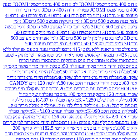
מרשמלו JOOMI לב אדום 400 גרם
מרשמלו JOOMI בננה
JOOM פטריה ורודה 400 גרם
3D גו'מי דובי ורוד
3D גו'מי בקבוק תות 500 גרם
3D גו'מי צבים 500 גרם
3D
 500 גרם
3D גו'מי נקניקיה מעוצב 500 גרם
3D גו'מי
גרם
3D גו'מי דובי כחול מעוצב 500 גרם
3D גו'מי כבשה
3D גו'מי אבטיח 500 גרם
3D גו'מי מיקס עיניים 500
3D גו'מי אפרוחים מעוצב 500
3D גו'מי כלבים מעוצב 500
ראוניז ללא גלוטן 415 גרם
פילסברי עוגה בטעם שוקולד ללא
מארז קלאסוש טסה
מארז חגיגי טסה
מארז שי מתוק - שפע
אלגנט טסה
מארז ענק ממתקים טסה
מארז מותגי הבית
ידי מריר מקור וונצואלה 50ג'
טבלת היידי מריר מקור מקסיקו
ידי מריר מקור אקוואדור 50ג'
טבלת היידי גראנדור מריר
לת היידי גראנדור חלב שקד 80ג'
טבלת היידי גראנדור מריר
ת היידי גראנדור חלב אגוז 80ג'
רולטה 120 גרם CANDY
תק פירות עם סוכריית נייר 20 גרם
קינדר שוקולד מיני פרנדס
רם
קינדר מקסי 100 גרם
בר טובלרון שקד כחול
וז שלם 250ג' - K
מילקה טבלה לו 87ג'-K
טבלת מילקה
2ג'-K
מילקה בבלי לבן 95ג'-K
מילקה טבלה מריר 90ג'-
חלב 90ג'-K
מילקה טבלה יוגורט 100ג' - K
מילקה טבלה
גומי מתקלף ענק אפרסק 136 גרם
גומי מתקלף ענק בננה
י מתקלף ענק ענבים 136 גרם
טבלת היידי גראנדור לבן שקדים
סניקרס ח.בוטנים חמישייה קרימי 182.5ג'
ריץ קרקר 200
סי מריר 250 גרם
הריבו זהב מקסי דובונים 375ג'
מארז ספר
ומי בליסטר תירס 100 גרם
פרח שוקולד 18 גרם באריזה