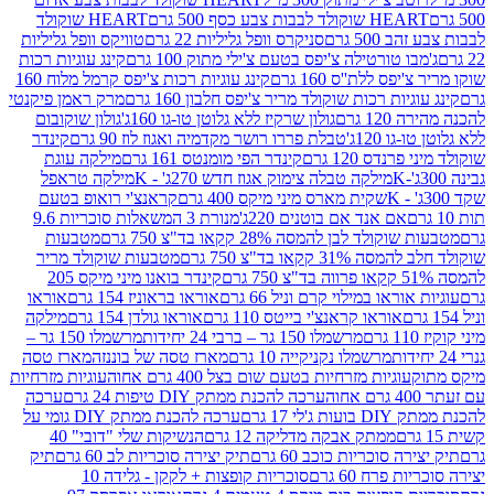
ולד לבבות צבע כסף 500 גרם
HEART שוקולד
50 גרם
סניקרס וופל גליליות 22 גרם
טוויקס וופל גליליות
ו טורטילה צ'יפס בטעם צ'ילי מתוק 100 גרם
קינג עוגיות רכות
ס ללת''ס 160 גרם
קינג עוגיות רכות צ'יפס קרמל מלוח 160
יות רכות שוקולד מריר צ'יפס חלבון 160 גרם
מרק ראמן פיקנטי
 גרם
גולון שרקיז ללא גלוטן טו-גו 160ג'
גולון שוקובום
 120ג'
טבלת פררו רושר מקדמיה ואגוז לוז 90 גרם
קינדר
נדס 120 גרם
קינדר הפי מומנטס 161 גרם
מילקה עוגת
מילקה טבלה צימוק אגוז חדש 270ג' - K
מילקה טראפל
שקית מארס מיני מיקס 400 גרם
קראנצ'י רואופ בטעם
אם אנד אם בוטנים 220ג'
מנורת 3 המשאלות סוכריות 9.6
לד לבן להמסה 28% קקאו בד"צ 750 גרם
מטבעות
 קקאו בד"צ 750 גרם
מטבעות שוקולד מריר
קינדר בואנו מיני מיקס 205
ראו במילוי קרם וניל 66 גרם
אוראו בראוניז 154 גרם
אוראו
אוראו קראנצ'י בייטס 110 גרם
אוראו גולדן 154 גרם
מילקה
מרשמלו 150 גר – ברבי 24 יחידות
מרשמלו 150 גר –
מרשמלו נקניקייה 10 גרם
מארז טסה של בוננזה
מארז טסה
עוגיות מזרחיות בטעם שום בצל 400 גרם אחוה
עוגיות מזרחיות
ערכה להכנת ממתק DIY טיפות 24 גרם
ערכה
 17 גרם
ערכה להכנת ממתק DIY גומי על
ממתק אבקה מדליקה 12 גרם
הנשיקות שלי "דובי" 40
 סוכריות כוכב 60 גרם
תיק יצירה סוכריות לב 60 גרם
תיק
פרח 60 גרם
סוכריות קופצות + לקקן - גלידה 10