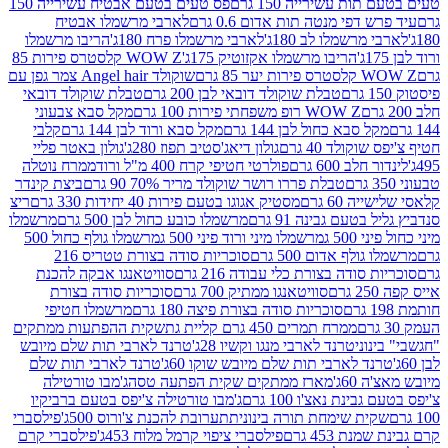
ת עשירייה 150 גרם
פס טעים בטעם אבטיח עשירייה 150
דפי מנטה תות אדום 0.6 גרם
לארבי מרשמלו אבטיח
מרשמלו לב 180ג'
לארבי מרשמלו פרח 180ג'
הריבו מרשמלו
הריבו מרשמלו אקזוטיק 175ג'
WOW Z קלסטרס פירות 85
 85 גרם
שוקולד Angel hair צמר גפן עם
טבלת שוקולד דובאי לבן 200 גרם
טבלת שוקולד דובאי
WOW Z רופ משפחתי פירות 100 גרם
מקל סבא צבעוני
 סבא כחול לבן 144 גרם
מקל סבא ורוד לבן 144 גרם
קלבי
ולד 40 גרם
גולון דיאג'סטיב תפוז 280ג'
גולון באטר פליי
ב 600 גרם
פולרטי חטיפי קרח 400 מ"ל ורוד
ממרח נוטלה
טבלת פררו רושר שוקולד מריר 70% 90 גרם
ביצת קינדר
60 גרם
מסטיק אגוגו בטעם פירות 40 יחידות 330 גרם
ריצ
טעם גבינה 91 גרם
מרשמלו כובע כחול לבן 500 גרם
מרשמלו
50 ג
מרשמלו מיני ורוד פיני 500 ג
מרשמלו גולף כחול 500
לף אדום 500 גרם
סוכריות סודה בצורת טטריס 216
סודה בצורת כלי עבודה 216 גרם
סוויטאנגו אבקה להכנת
סוויטאנגו ממתיק 700 גרם
סוכריות סודה בצורת
סוכריות סודה בצורת פיצה 180 גרם
מרשמלו חטיפי
ממרח תמרים 450 גרם קליית גת
שקית ההפתעות ממתקים
וני
טרנד לארבי מנגו וקשיו 28ג'
טרנד לארבי תות שלם מיובש
ד לארבי תות שלם מיובש שוקו 60ג'
טרנד לארבי תות שלם
6ג'
מארז ממתקים שקית הפתעה טסה
ג'מבו טורטילה
נת נאצ'ו 100 גרם
ג'מבו טורטילה צ'יפס בטעם ברביקיו
ית שימחת תורה בינונית
תערובת להכנת צ'ורוס 500ג'
פילסברי
 453 גרם
פילסברי ציפוי קרמל מלוח 453ג'
פילסברי קרם