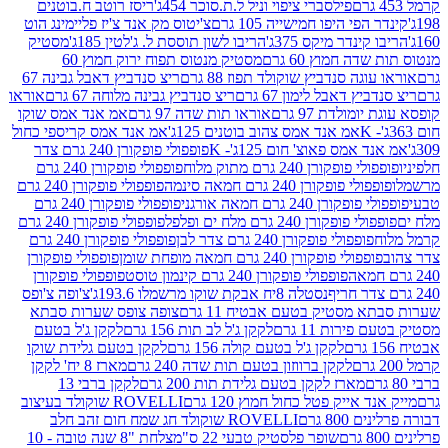
פילסברי ציפוי וניל ל.ת.סוכר 454ג'
ריסז רוטב ח.בוטנים
פי היפו חמישייה 105 גרם
צ'יטוס מק אנד צ'יז פליימינג הוט
ינדר מיקס 375ג'
הריבו לשון תוססת ל. ג'לטין 185ג'
מסטיק
ה חמוץ 60 גרם
מסטיק מנטוס תפוח ירוק חמוץ 60
גה סנדביץ שוקולד תפוז 88 גרם
ריצ סנדביץ דאבל גבינה 67
ץ דאבל לימון 67 גרם
ריצ סנדביץ גבינה מלוחה 67 גרם
אוראו
מולדת 97 גרם
אוראו תות שדה 97 גרם
אמ אנד אמס שוקו
אמ אנד אמס צהוב בוטנים 125ג'
אמ אנד אמס קריספי כחול
אמס פאוצ' חום 125ג'- K
פופפולי פופקורן 240 גרם צדר
פופקורן 240 גרם מתוק מלוח
פופפולי פופקורן 240 גרם
י פופקורן 240 גרם חמאה סינמה
פופפולי פופקורן 240 גרם
רן 240 גרם חמאה אורגני
פופפולי פופקורן 240 גרם
פופקורן 240 גרם מלח ים ופלפל
פופפולי פופקורן 240 גרם
פופפולי פופקורן 240 גרם צדר לבן
פופפולי פופקורן 240 גרם
פולי פופקורן 240 גרם חמאה מופחת שומן
פופפולי פופקורן
פופפולי פופקורן 240 גרם קינמון טוסט
פופפולי פופקורן
נסטלה 8יח אבקת שוקו מרשמלו 193.6ג'
צ'ופה צ'ופס
 מסטיק בטעם אבטיח 11 גרם
צופה צופס שערות סבתא
ירות 11 גרם
לקקן ג'ל לב תות 156 גרם
לקקן ג'ל בטעם
לקקן ג'ל בטעם קולה 156 גרם
לקקן בטעם גלידת שוקו
לקקן ברווזון בטעם תות שדה 240 גרם
מארז 8 יח' לקקן
מארז לקקן בטעם גלידת תות 200 גרם
לקקן ברבי 13
 אייק פטל כחול חמוץ 120 גרם
ROVELLI שוקולד בעיצוב
80 גרם
ROVELLI שוקולד חג שמח חום זהב חלב
שופר פלסטיק טבעי 22 ס"מ
צלחת "8 שנה טובה - 10