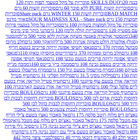
SKILLS DUO סוכריות על מקל בטעמי תפוח ותות 120
P ללא סוכר 60 גרם
סוכריות קשות 60 גרם
BAD
סוכריות קשות WINTER 150 גרם Share pack
סוכריות
סאוור מדנס
קל חמוצות בשקית 100 גרם
סוכריות על מקל בטעמי פירות
סוכריות קולה ולימון 120 גרם
דגני בוקר סיני מיניס
 אולטרה פאנטזי משקה אנרגיה ללא סוכר 500 מ"ל
מונסטר
ה ויולט משקה אנרגיה 500 מ"ל
קוואקר 500 גרם
חלב מרוכז
3 גרם
סנאפי חטיפי אפונה ירוקה פריכים בטעם חריף
 מרוכז וממותק 370 גרם
דוריטוס מקסיקן טאקו 110ג'
סנאפי
ירוקה פריכים בטעם טבעי 108 גרם
סנאפי חטיפי אפונה
בטעם גבינה 108 גרם
ממבה ביץ' בייטס 160ג'
ממבה מג'יק
ממרח מרשמלו בטעם וניל 150 גרם
ממרח מרשמלו בטעם
מילקה נוסיני 31.5 גרם
מילקה וופליני 31 גרם
חטיף סטייל
בטעם עוף פיקנטי 100 גרם
חטיף סטייל קוריאה אורז בטעם
100 גרם
חטיף סטייל קוריאה אורז בטעם קארבונרה 100
יל קוריאה אורז בטעם פיקנטי 100 גרם
BOULOS סוכריות
אדום לבן 500 גרם
BOULOS סוכריות דחוסות לבבות לבן
BOULOS סוכריות דחוסות לבבות כחול לבן 500
 צבעונים 500 גרם
אל סאבור
וח רוטב סלסה 175 גרם
אל סאבור נאצ'ו בטעם צ'ילי חריף
175 גרם
אל סאבור נאצ'וס דיפ מלוח עם מטבל גוואקמולי
סאבור נאצ'וס דיפ צ'ילי ברוטב גבינה 175 גרם
סוכ' ג'לי פירות
סאבור נאצ'וס בטעם צ'ילי עם רוטב גבינה 175 גרם
חטיף
חטיף דובאי מריר 40 גרם
פילסברי ציפוי כחול 442