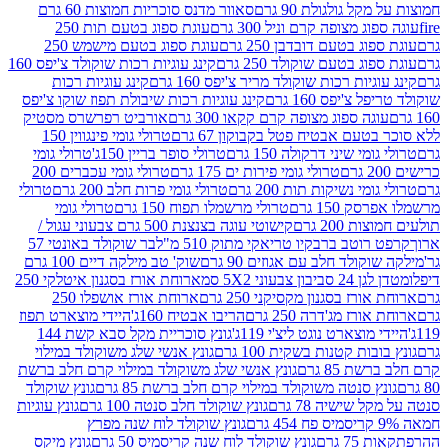
 גולגולת 90 גרם
סאוור מדנס סוכריות חמוצות 60 גרם
 מצופה קרם וניל 300 גרם
עוגת ספוג בטעם תות 250
 בטעם דובדבן 250 גרם
עוגת ספוג בטעם מישמש 250
ג בטעם שוקולד 250 גרם
קינג עוגיות רכות שוקולד צ'יפס 160
יות רכות שוקולד מריר צ'יפס 160 גרם
קינג עוגיות רכות
'יפס 160 גרם
קינג עוגיות רכות שיבולת תפוז שוקו צ'יפס
ה ספוג מצופה קרם קקאו 300 גרם
אורביט רפרשרס מסטיק
עם אבטיח פטל בקבוקון 67 גרם
טרולי גומי פינגווין 150
י שיני דרקולה 150 גרם
טרולי סופר בריין 150ג'
טרולי גומי
טרולי גומי פירות ים 175 גרם
טרולי גומי עכברים 200
י נשיקות תות 200 גרם
טרולי גומי פרות חלב 200 גרם
טרולי
150 גרם
טרולי מרשמלו תפוח 150 גרם
טרולי גומי
200 גרם
קישוטי עוגה בצנצנת 500 גרם צבעוני עגול /
טב ברבקיו טריאקי מתוק 510 מ"ל
בר שוקולד באונטי 57
ולד חלב עם אגוזים 90 גרם
שוק' טב מילקה דיים 100 גרם
יבון צבעוני 5X2 סמ
ארוחת אורז בסגנון איטלקי 250
ז בסגנון מקסיקני 250 גרם
ארוחת אורז אושפלו 250
ז מג'דרה 250 גרם
הריבו אבטיח 160ג'
היידי מוצארט תפוז
וצארט נוגט ליצ'י 119ג'
גונץ סוכריית מקל סבא קשת 144
ת קטנות בשקית 100 גרם
גונץ אנשי שלג משוקולד במילוי
85 גרם
גונץ אנשי שלג משוקולד במילוי קרם חלב ברשת
 סנטה משוקולד במילוי קרם חלב ברשת 85 גרם
גונץ שוקולד
שישיה 78 גרם
גונץ שוקולד חלב סנטה 100 גרם
גונץ עוגיות
גונץ שוקולד לוח שנה מפרץ
גרם
גונץ שוקולד לוח שנה קריסמיס 50 גרם
גונץ מיקס