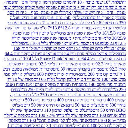
מרכז שולחן רימון אקרילי זהב+ הדפסה -
ר זהב דקורטיבי + כיתוב שנה טובה
קישוטי שולחן אקרילי שנה
יח'
קישוטי שולחן אקרילי שנה טובה -כסף - 5 יח'
דג כסף
 ס"מ
דבש לחיץ 250 גרם עמק חפר
עוגת דבש עוגל'ה
טיק בצורת רימון ק. 7 ס"מ-שקוף
חב' 6 כלי
 -בצורת תפוח 12.8*13.8*7 ס"מ
קופ' קרטון חלון שנה
קפ' קרטון חלון שנה טובה
אגרת+ מעטפה שנה טובה שופר/ספר תורה
מגנט חג שמח 5*9
אוראו שוקולד גליל 110.4 גרם
גלילות
קרם שוקולד 54 גרם
אוראו שוקולה מרשמלו תות 168
ראו במילוי קרם וניל 54 גרם
אוראו עוגיות שוקולד חום 64.4
ת וניל 64.4 גרם
אוראו Space Dunk גליל 110.4 גרם
חטיף
גרם
חטיף טאקיס דרגון צ'ילי 92.3 גרם
חטיף טאקיס
ממתק בקבוקי שעווה 39 גרם
סוכריות ממולאות בטעם דבש
יני 200 גרם
איטריות אורז מקלות 600 גרם
לוק או לוק גומי
טודיי חטיף חלבון קרמל מלוח 65 גרם
מארז של 10 יח'
ס 140 גרם
פחית תפוחחה משקה אורגני מוגז תפוח ואננס
ת לימוננדה משקה אורגני מוגז- לימון וליים 250 מ"ל
פחית
אורגני מוגז תפוזי דם ודומדמניות 250 מ"ל
גרגרי טפיוקה
גרגרי טפיוקה גדולים 400 גרם
מיסו כהה 500 גרם
מיסו
נאצ'וס טבעי 50 גרם
נאצ'וס תירס כחול 50 גרם
נאצ'וס
פרינגלס סין פלפל ופרמזן 110 גרם
ביאנקה שוקולד
ם
ביאנקה שוקולד מריר 72% 100 גרם
ביאנקה שוקולד
ביאנקה שוקולד לבן בטעם קרמל 100 גרם
ביאנקה
100 גרם
גומי לעיסה צבעוני 1 ק"ג
גומי לעיסה אבטיח 1