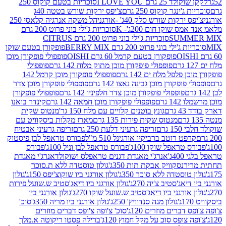
2 גרם I LOVE YOU
סוכריות בטעם קוקוס 250
ינגר קוקוס 250 גרם
צ'יפס ירקות שורש בטטה 40ג
רקות שורש סלק 40ג' -אורגני
הל משקה אנרגיה קלאסי 250
 שוקו חום 200ג'- K
סוכריות ג'ילי בוני פרוט 200 גרם
SUM
סוכריות ג'ילי בוני פרוט 200 גרם CITRUS
ילי בוני פרוט 200 גרם BERRY MIX
פופקורן בטעם שוקו
פופקורן בטעם קרמל 60 גרם OISHI
פופפולי פופקורן מוכן
פופפולי פופקורן מוכן מתוק מלוח 142 גרם
פופפולי
פלפל מלח ים 142 גרם
פופפולי פופקורן מוכן קרמל 142
ופקורן מוכן גבינה נאצו 142 גרם
פופפולי פופקורן מוכן צדר
פופפולי פופקורן מוכן צדר חלפיניו 142 גרם
פופפולי פופקורן
גרם
פופפולי פופקורן מוכן חמאה 142 גרם
קינדר בואנו
ם
גונץ בוטנים קלויים עם מלח 150 גר'
מנטוס שקית
מנטוס שקית פירות 135 גרם
מארז מקלות ביסקוויט עם
גרם
זריפה גרעיני דלעת 250 גרם
זריפה גרעיני אבטיח
ט רוטב ברביקיו אורגינל 510 מ"ל
פבורס טראפל לבן פיסטוק
טראפל שוקו 100ג'
פבורס טראפל לבן וניל 100ג'
פבורס
ג'
אנרג'י מאגדת דגנים טראפלס ושוקולד
אנרג'י מאגדת
ר
נסקוויק אבקת תות 350ג'
גולון טוסטדה ללא ת.סוכר
וסטדה ללא סוכר 350ג'
גולון אורגני ביו שוקוצ'יפס 150ג'
גולון
אג'סטיב צ'יה 270ג'
גולון אורגני ביו דיאג'סטיב ש.שועל פירות
אורגני ביו דיאג'סטיב ש.שועל שוקו 270ג'
גולון אורגני ביו
גולון מגה סנדוויץ' 250ג'
גולון אורגני ביו מריה 350ג'
סוכ'
ברים מוזרים 120ג'
סוכ' צ'ופה צ'ופס דברים מוזרים
צופס סוכ על מקל חמוץ 120ג'
ברילה פסטו ריקוטה א.מלך