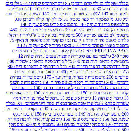
במילוי קרם דובדבן 86 גרם
ווארהדס שקית 142 ג גלי בינס
בש 30 גרם עמק חפר
טרולי בורגר מיני בודד 10 גרם
מילקה
K
בד"צ טורינו טנטיישן חלב 189ג'
משקה מוגז ד"ר פפר
משקה דר פפר בקבוק 450מ"ל
קוקה קולה דובדבן 330
 גוד שקית 140 גרם
מנטוס פרוט מיקס שקית 140
ר הרולטה ג'לי ענק 90 גרם
שמרים נמסים בואקום 450
בטעם אפרסק 500 גרם
לקריץ בלוק לבן 1 ק"ג
לקריץ וידאל
ירות הדר 1 ק"ג
דובאי שוקולד חלב פיסטוק וקדאיף 75
י שוקולד מריר 175ג'
באצ'י מריר קלאסי שקית 125 ג'
PERUGI
מארז מרציפן ללא תוספת סוכר 30 גרם
אטריות
צמר גפן עם סוכריות קופצות ענבים / תות שקית 12
 תות בננה 300 מ"ל בודד
משקה בראבו אשכולית 300
ה בראבו תפוזים 300 מ"ל בודד
משקה בראבו ענבים 300
רח עוגיות לוטוס קרמל 400 גרם
סוכריות בפחית פירות
סוכריות בפחית פרות יער - 175 גרם
סוכריות בפחית
סוכריות קלפני בטעם פירות 150 גרם
סוכריות קלפני
גרם
סוכריות קלפני בטעם דובדבן 150 גרם
סוכריות
רות יער 150 גרם
ריטר חלב פיסטוק 100 גרם
רואופ פירות
תות 18 גרם
רואופ פטל 18 גרם
סוכ' צמר גפן תות חמוץ
1ג'
מארז טסה מאוהב
מארז טסה ריגושים
ריסז XL טבלת
שוקוליטלי מקרונים תות שדה 90 גרם
קוטדור בושה חלב
גלס אורגינל 149 גרם
פרינגלס ברביקיו 158 גרם
פרינגלס
פרינגלס פיצה 158 גרם
בצקניות אורז להכנה מהירה-
ניוקי שלושה צבעים 500 גרם
מיני ניוקי 500 גרם
ניוקי
ג'יו קונכיות 500 גרם
גליליות וופל במילוי קרם אגוזים 150