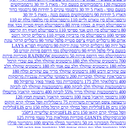
מבוקשים בטעם וניל - מארז 5 יח' 30 גרם
מבוקשים
5 יח' 30 גרם
גומי עיניים 5 יחידות 90 גרם
גומי כדור
מבוקשים בטעם בננה - מארז 5 יח' 30
ין טארט וליים 110 גרם
פרינגלס סין מלפפון מלח ים 110
חטיף פ. כמהין פירה 80 גרם
פרינגלס חטיף סטייק כבד אווז
לס סין הוט אנד ספייסי 110 גרם
פרינגלס חטיף רוז קריספי
פרינגלס סין ברביקיו סטייק 110 גרם
לייס קרקר רוטב
לייס חטיף צ'יפס סטייק פלפל שחור 90 גרם
לייס קרקר עוגת
לייס קרקר עוגת ירקות 90 גרם
חטיף תפו"א LAYS
פל חריף 90 גרם
סקיטלס גומי דרופס פירות יוגורט 50
ומי דרופס פירות 50 גרם
מנטוס RAINBOW סוכריות פירות
יס שוקולד חלב 180 גרם
טוניס שוקולד חלב עם שברי קרמל
טוניס שוקולד חלב עם אגוזי לוז 180 גרם
טוניס שוקולד חלב
 180 גרם
טוניס שוקולד מריר עם שקדים ומלח 180
וקולד וסוכריות 200 גרם
מוטי שלישיית עגבניות מרוסקות
ר חלב 175 גרם
סוכריות גומי סאוור פאץ' טרופיקל 80
וקולד חלב לובקה 400 גרם
מטבעות שוקולד לבן לובקה
ות שוקולד מריר 55% לובקה 400 גרם
גומי קראנץ' מרשמלו
י קראנץ' פיצה 100 גרם
גומי קראנץ' רצועות חמוץ 120
ס חמישיית משרוקית 75 גרם
גליליות וופל במילוי קרם קוקוס
גליליות וופל במילוי קרם קרמל מלוח 150 גרם FLIS
גליליות
קקאו 150 גרם FLIS
סניקרס שלישייה 3*50ג'
סקיטלס GIANTS סוכריות ממולאות בג'ל טעמי פירות 125
ורגר ביג 50 גרם
ריטר במילוי מרציפן 100 גרם
ריטר פרלין
ר חלב עם שברי אגוזים 100 גרם
ריטר מוס קקאו 100