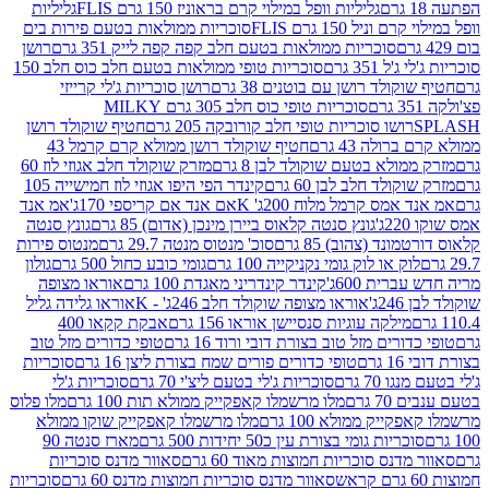
גליליות וופל במילוי קרם בראוניז 150 גרם FLIS
גליליות
יל 150 גרם FLIS
סוכריות ממולאות בטעם פירות בים
סוכריות ממולאות בטעם חלב קפה קפה לייק 351 גרם
רושן
351 גרם
סוכריות טופי ממולאות בטעם חלב כוס חלב 150
ולד רושן עם בוטנים 38 גרם
רושן סוכריות ג'לי קרייזי
סוכריות טופי כוס חלב 305 גרם MILKY
ושו סוכריות טופי חלב קורובקה 205 גרם
חטיף שוקולד רושן
לה 43 גרם
חטיף שוקולד רושן ממולא קרם קרמל 43
ולא בטעם שוקולד לבן 8 גרם
מזרק שוקולד חלב אגוזי לוז 60
לד חלב לבן 60 גרם
קינדר הפי היפו אגוזי לוז חמישייה 105
מס קרמל מלוח 200ג' K
אם אנד אם קריספי 170ג'
אמ אנד
גונץ סנטה קלאוס ביירן מינכן (אדום) 85 גרם
גונץ סנטה
ד (צהוב) 85 גרם
סוכ' מנטוס מנטה 29.7 גרם
מנטוס פירות
ק או לוק גומי נקניקייה 100 גרם
גומי כובע כחול 500 גרם
גולון
ית 600ג'
קינדר קינדריני מאגדת 100 גרם
אוראו מצופה
'
אוראו מצופה שוקולד חלב 246ג' - K
אוראו גלידה גליל
ילקה עוגיות סנסיישן אוראו 156 גרם
אבקת קקאו 400
רים מזל טוב בצורת דובי ורוד 16 גרם
טופי כדורים מזל טוב
ם
טופי כדורים פורים שמח בצורת ליצן 16 גרם
סוכריות
70 גרם
סוכריות ג'לי בטעם ליצ'י 70 גרם
סוכריות ג'לי
גרם
מלו מרשמלו קאפקייק ממולא תות 100 גרם
מלו פלוס
יק ממולא 100 גרם
מלו מרשמלו קאפקייק שוקו ממולא
יות גומי בצורת עין כ50 יחידות 500 גרם
מארז סנטה 90
נס סוכריות חמוצות מאוד 60 גרם
סאוור מדנס סוכריות
סאוור מדנס סוכריות חמוצות מדנס 60 גרם
סוכריות