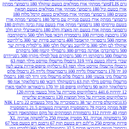
וצ'י ממתקי אורז ממולאים בטעם שוקולד 180 גרם
מוצ'י ממתק
180 גרם
מוצ'י ממתקי אורז ממולאים בטעם חמאת
מוצ'י ממתקי אורז ממולאים בטעם קרמל מלוח 180
תק אורז בטעם פנקייק עם מייפל 180 גרם
מוצ'י ממתק אורז
18 גרם
מוצ'י ממתק אורז בטעם עוגת גבינה ותותים 180
תק אורז בטעם תה מאצ'ה וחלב 180 גרם
אמיצ'לי קרם חלב
סוכריות 100 גרם
ממרח דובאי פטל חלבי 500 גרם
קרמבה
פרורי קראמבל 400 גרם
רוטב פירות יער 300 מ"ל
רוטב
 300 מ"ל
רוטב נוצ'יטלו חלבי 300 מ"ל
מלית פירות יער
דבן אמרנה בסירופ 300 גרם
מילוי קינמון 500 גרם
קרם
קרמו ריו 500 גרם
קרם פטל למילוי מקרון 500 ג'
סניידרס
טעם צ'דר 319 גרם
מלו מרשמלו טוויסט מילוי תפוח 63
לו טוויסט מילוי תפוז 63 גרם
לקקן פיןפופ-פירות צובע לשון
מרשמלו גלידה 100 גרם
מרשמלו גלידה 25 גרם
מלו פלוס
עוני 100 גרם
מלו פלוס מרשמלו מיני ורוד לבן 100 גרם
מלו
 מילוי תות 63 גרם
שוקולד דובאי 60 גרם
לואקר אגוז 90
ו 90 גרם
לקקן פיןפופ 10 יח' 170 גרם
אוראו קלאסי מארז
לוקיטוס סוכריות על מקל בטעמי פירות 120
סוכריות על מקל חמוצות 120 גרם
מארס שלישייה
פירות יער 38 גרם
סוכריה על מקל בטעמים 22 גרם
NIK L
מסטיק חמישיות בטעמים 21.5 גרם
מסטיק
מזוודת הממתקים של מקס וטסה
מאפין דובאי
יה XL מסטיק אבטיח 250 מ"ל
משקה אנרגיה XL
2 מ"ל
גם דיפ בטעם תות 67 גרם
גם דיפ בטעם פטל 67
ס ריינבואו פירות 37.5 גרם
טובלרון חלב 360ג'
לקריץ ונקו