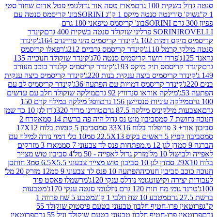
ת 100 גרם
מארז טסה אור גדול
גומי פטל אדום שחור סטי
רינטה סנטה מיקס 1 ק"ג SORINI
בונ' קריסמס סנטה עם
בונ' קריסמס טיפאני 180 גרם
גרם
SORINI
קינדר
דמות 102 ג'
קינדר קריסמיס מיני פריינדס 164ג'
קינדר
מל 110ג'
קינדר קריסמס גרביים 212ג'
רפאלו קריסמס
פררו רושר קריסמיס סנטה 70ג'
קינדר שוקולד חנוכייה 135
יסמס תיק מיקס 193ג'
קינדר קריסמיס קלנדר כוכב מעורב
 קריסמיס ביצה ענקית בנות 220ג'
קינדר קריסמיס ביצה ענקית
ינדר קריסמס דמויות עם הפתעה 36ג'
קינדר קריסמיס לב עם
מילקה אוראו סנדוויץ 92 גרם
מילקה שוקולד חלב עם עדשים
קה עוגיות סנסיישן 156 גרם
וופל מילקה במילוי קרם 150
לקיניס מילקה 87.5 גרם
טורינו מריר 320ג'
דן לגן 10 כד שמן
 סמ
סביבון מוט נס גדול היה פה ברשת 14 סמ
אקדח 2
33 סמ
סביבון 5 קומות בלוח 17X12
ופ 22.5X13 סמ
10 כלי דמוי נורה למילוי עם
דן לגן 12 מ.מפתחות פנס לד צבעוני 7 סמ
מארז 3 מזרקים
10 מל'
מזרק גדול לאפייה - 50 מל'
4 סביבון טוש מצייר
דן לגן 10 סביבון טוש מצייר צבעוני 6.5X5.5 סמ
3 חותכן
סביבון חנוכיה
הפתעה 10 פנס לד צבעוני 9 סמ
12 מזרק 20 מל'
ירה וקישוט
גומי נודלס ענקי 120ג'
מרשמלו פאסט פוד
 מח תות 120 גרם נוזל
גומי סנטה ענקי 170ג'
מטבעות
מטבע 10 שח חלבי 1 ק"ג
מטבע 5 שח פרווה 1
פרוטאין פרו-חטיף חלבון טבעוני בטעם פיסטוק שוקולד 55
פרו-חטיף חלבון טבעוני בטעם שוקולד וניל 55 גרם
פרוטאין