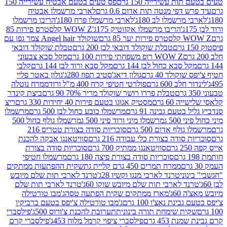
ת עשירייה 150 גרם
פס טעים בטעם אבטיח עשירייה 150
דפי מנטה תות אדום 0.6 גרם
לארבי מרשמלו אבטיח
מרשמלו לב 180ג'
לארבי מרשמלו פרח 180ג'
הריבו מרשמלו
הריבו מרשמלו אקזוטיק 175ג'
WOW Z קלסטרס פירות 85
 85 גרם
שוקולד Angel hair צמר גפן עם
טבלת שוקולד דובאי לבן 200 גרם
טבלת שוקולד דובאי
WOW Z רופ משפחתי פירות 100 גרם
מקל סבא צבעוני
 סבא כחול לבן 144 גרם
מקל סבא ורוד לבן 144 גרם
קלבי
ולד 40 גרם
גולון דיאג'סטיב תפוז 280ג'
גולון באטר פליי
ב 600 גרם
פולרטי חטיפי קרח 400 מ"ל ורוד
ממרח נוטלה
טבלת פררו רושר שוקולד מריר 70% 90 גרם
ביצת קינדר
60 גרם
מסטיק אגוגו בטעם פירות 40 יחידות 330 גרם
ריצ
טעם גבינה 91 גרם
מרשמלו כובע כחול לבן 500 גרם
מרשמלו
50 ג
מרשמלו מיני ורוד פיני 500 ג
מרשמלו גולף כחול 500
לף אדום 500 גרם
סוכריות סודה בצורת טטריס 216
סודה בצורת כלי עבודה 216 גרם
סוויטאנגו אבקה להכנת
סוויטאנגו ממתיק 700 גרם
סוכריות סודה בצורת
סוכריות סודה בצורת פיצה 180 גרם
מרשמלו חטיפי
ממרח תמרים 450 גרם קליית גת
שקית ההפתעות ממתקים
וני
טרנד לארבי מנגו וקשיו 28ג'
טרנד לארבי תות שלם מיובש
ד לארבי תות שלם מיובש שוקו 60ג'
טרנד לארבי תות שלם
6ג'
מארז ממתקים שקית הפתעה טסה
ג'מבו טורטילה
נת נאצ'ו 100 גרם
ג'מבו טורטילה צ'יפס בטעם ברביקיו
ית שימחת תורה בינונית
תערובת להכנת צ'ורוס 500ג'
פילסברי
 453 גרם
פילסברי ציפוי קרמל מלוח 453ג'
פילסברי קרם