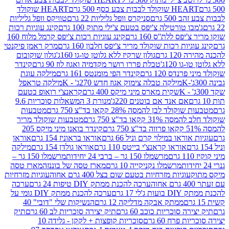
ולד לבבות צבע כסף 500 גרם
HEART שוקולד
50 גרם
סניקרס וופל גליליות 22 גרם
טוויקס וופל גליליות
ו טורטילה צ'יפס בטעם צ'ילי מתוק 100 גרם
קינג עוגיות רכות
ס ללת''ס 160 גרם
קינג עוגיות רכות צ'יפס קרמל מלוח 160
יות רכות שוקולד מריר צ'יפס חלבון 160 גרם
מרק ראמן פיקנטי
 גרם
גולון שרקיז ללא גלוטן טו-גו 160ג'
גולון שוקובום
 120ג'
טבלת פררו רושר מקדמיה ואגוז לוז 90 גרם
קינדר
נדס 120 גרם
קינדר הפי מומנטס 161 גרם
מילקה עוגת
מילקה טבלה צימוק אגוז חדש 270ג' - K
מילקה טראפל
שקית מארס מיני מיקס 400 גרם
קראנצ'י רואופ בטעם
אם אנד אם בוטנים 220ג'
מנורת 3 המשאלות סוכריות 9.6
לד לבן להמסה 28% קקאו בד"צ 750 גרם
מטבעות
 קקאו בד"צ 750 גרם
מטבעות שוקולד מריר
קינדר בואנו מיני מיקס 205
ראו במילוי קרם וניל 66 גרם
אוראו בראוניז 154 גרם
אוראו
אוראו קראנצ'י בייטס 110 גרם
אוראו גולדן 154 גרם
מילקה
מרשמלו 150 גר – ברבי 24 יחידות
מרשמלו 150 גר –
מרשמלו נקניקייה 10 גרם
מארז טסה של בוננזה
מארז טסה
עוגיות מזרחיות בטעם שום בצל 400 גרם אחוה
עוגיות מזרחיות
ערכה להכנת ממתק DIY טיפות 24 גרם
ערכה
 17 גרם
ערכה להכנת ממתק DIY גומי על
ממתק אבקה מדליקה 12 גרם
הנשיקות שלי "דובי" 40
 סוכריות כוכב 60 גרם
תיק יצירה סוכריות לב 60 גרם
תיק
פרח 60 גרם
סוכריות קופצות + לקקן - גלידה 10