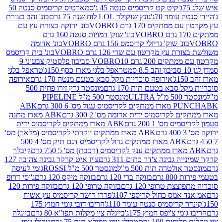
קיט קט קריסמיס סנטה 45 ג'
סמארטיס קריסמיס סנטה 50
עומד 70ג'
גונץ שוקולד LOL לוח שנה 75 גרם
בונ' זהב בצורת
תקים 170 גרם VOBRO
בונ' ירוקה בצורת עץ עם
בונ' שוק' דמויות סנטה 160 גרם
נ' שוק' גריזלי קריסמס 156 גרם VOBRO
בונ' אדומה
עץ מקרטון עם שרי 126 גרם VOBRO
בונ' בית קריסמס
 200 גרם VOBRO
10 סביבון פלסטיק צבעוני 9
טראפל בלגי מארז כסף 150ג'
טראפל בלגי
אירופה סוכריות מקל סבא בטעם מנטה 170 גרם
אירופה
סבא בטעם תות 170 גרם
מונסטר גרין זירו פחית 500
ULT
מונסטר 500 מ"ל PIPELINE
ABK
PU
לקריסמיס ידית אדומה מס' 2 300 גרם
ABK מארז מתנה
מס' 1 200 גרם
ABK מארז ממתקים לקריסמיס ידית
ABK מארז ממתקים יוקרתי לקריסמיס (מלאך) מס'
ABK מארז ממתקים גדול לקריסמיס דגם תיק מס' 4 500
קיבלר
גבינה צ'דר כתום 311 גרם
צ'יז איט קרקר גבינה צהובה 127
ולטרה תות 500 מ"ל
מונסטר 500 מ"ל ROSSI
גומי לעיסה
 גרם
בזוקה ברי 120 גרם
בזוקה מיקס 120 גרם
ג'וסי דרופ
ת טרופי 120 גרם
בזוקה טרופי 120 גרם
בזוקה פירות 120
מס כחול קריספי 107ג'
פררו רושר קריסמיס עץ אשוח
קריסמיס סנטה עומד 110ג'
הריבו דובי גומי חמוץ 175
י צ'יפס חמוץ 175ג'
בייגלה ציו מקלות תפו"א 80 גרם
בייגלה
ים 100 גרם
טרולי גומי ממולא תות 75 גרם
טרולי גומי