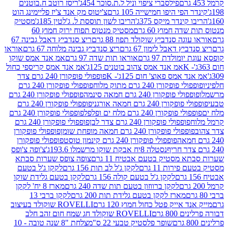
פילסברי ציפוי וניל ל.ת.סוכר 454ג'
ריסז רוטב ח.בוטנים
פי היפו חמישייה 105 גרם
צ'יטוס מק אנד צ'יז פליימינג הוט
ינדר מיקס 375ג'
הריבו לשון תוססת ל. ג'לטין 185ג'
מסטיק
ה חמוץ 60 גרם
מסטיק מנטוס תפוח ירוק חמוץ 60
גה סנדביץ שוקולד תפוז 88 גרם
ריצ סנדביץ דאבל גבינה 67
ץ דאבל לימון 67 גרם
ריצ סנדביץ גבינה מלוחה 67 גרם
אוראו
מולדת 97 גרם
אוראו תות שדה 97 גרם
אמ אנד אמס שוקו
אמ אנד אמס צהוב בוטנים 125ג'
אמ אנד אמס קריספי כחול
אמס פאוצ' חום 125ג'- K
פופפולי פופקורן 240 גרם צדר
פופקורן 240 גרם מתוק מלוח
פופפולי פופקורן 240 גרם
י פופקורן 240 גרם חמאה סינמה
פופפולי פופקורן 240 גרם
רן 240 גרם חמאה אורגני
פופפולי פופקורן 240 גרם
פופקורן 240 גרם מלח ים ופלפל
פופפולי פופקורן 240 גרם
פופפולי פופקורן 240 גרם צדר לבן
פופפולי פופקורן 240 גרם
פולי פופקורן 240 גרם חמאה מופחת שומן
פופפולי פופקורן
פופפולי פופקורן 240 גרם קינמון טוסט
פופפולי פופקורן
נסטלה 8יח אבקת שוקו מרשמלו 193.6ג'
צ'ופה צ'ופס
 מסטיק בטעם אבטיח 11 גרם
צופה צופס שערות סבתא
ירות 11 גרם
לקקן ג'ל לב תות 156 גרם
לקקן ג'ל בטעם
לקקן ג'ל בטעם קולה 156 גרם
לקקן בטעם גלידת שוקו
לקקן ברווזון בטעם תות שדה 240 גרם
מארז 8 יח' לקקן
מארז לקקן בטעם גלידת תות 200 גרם
לקקן ברבי 13
 אייק פטל כחול חמוץ 120 גרם
ROVELLI שוקולד בעיצוב
80 גרם
ROVELLI שוקולד חג שמח חום זהב חלב
שופר פלסטיק טבעי 22 ס"מ
צלחת "8 שנה טובה - 10