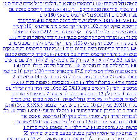
ת 100 גרם
מארז טסה אור גדול
גומי פטל אדום שחור סטי
רינטה סנטה מיקס 1 ק"ג SORINI
בונ' קריסמס סנטה עם
בונ' קריסמס טיפאני 180 גרם
גרם
SORINI
קינדר
דמות 102 ג'
קינדר קריסמיס מיני פריינדס 164ג'
קינדר
מל 110ג'
קינדר קריסמס גרביים 212ג'
רפאלו קריסמס
פררו רושר קריסמיס סנטה 70ג'
קינדר שוקולד חנוכייה 135
יסמס תיק מיקס 193ג'
קינדר קריסמיס קלנדר כוכב מעורב
 קריסמיס ביצה ענקית בנות 220ג'
קינדר קריסמיס ביצה ענקית
ינדר קריסמס דמויות עם הפתעה 36ג'
קינדר קריסמיס לב עם
מילקה אוראו סנדוויץ 92 גרם
מילקה שוקולד חלב עם עדשים
קה עוגיות סנסיישן 156 גרם
וופל מילקה במילוי קרם 150
לקיניס מילקה 87.5 גרם
טורינו מריר 320ג'
דן לגן 10 כד שמן
 סמ
סביבון מוט נס גדול היה פה ברשת 14 סמ
אקדח 2
33 סמ
סביבון 5 קומות בלוח 17X12
ופ 22.5X13 סמ
10 כלי דמוי נורה למילוי עם
דן לגן 12 מ.מפתחות פנס לד צבעוני 7 סמ
מארז 3 מזרקים
10 מל'
מזרק גדול לאפייה - 50 מל'
4 סביבון טוש מצייר
דן לגן 10 סביבון טוש מצייר צבעוני 6.5X5.5 סמ
3 חותכן
סביבון חנוכיה
הפתעה 10 פנס לד צבעוני 9 סמ
12 מזרק 20 מל'
ירה וקישוט
גומי נודלס ענקי 120ג'
מרשמלו פאסט פוד
 מח תות 120 גרם נוזל
גומי סנטה ענקי 170ג'
מטבעות
מטבע 10 שח חלבי 1 ק"ג
מטבע 5 שח פרווה 1
פרוטאין פרו-חטיף חלבון טבעוני בטעם פיסטוק שוקולד 55
פרו-חטיף חלבון טבעוני בטעם שוקולד וניל 55 גרם
פרוטאין