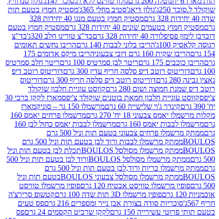
נוטלה 200 גרם
גולון טווינס ללא ת.סוכר 147ג'
גולון סנדוויץ'
250ג'
גולון דיאג'סטיב מוזלי 365ג'
מסטיק חמוץ בטעם תות
מסטיק חמוץ בטעם מנגו 40 יחידות 328
 בטעמים שונים 40 יחידות 328 גרם
מסטיק חמוץ בטעם
רה 40 יחידות 328 גרם
בד"צ טורינו חלב 320ג'
בד"צ
100ג'
הריבו בלוני לבבות 140 גרם
הריבו נחשים תאומים
שקית 160 גרם דובי צבעוני
הריבו מיקס אדומים 175
ים 175 גרם
ריטר לבן סמרטיס 100 גרם
ריטר חלב סמרטיס
יטוס רוטב דיפ סלסה חריף עדין 300 גרם
דוריטוס רוטב דיפ
ם
דוריטוס רוטב דיפ סלסה חריף 300 גרם
דוריטוס
ת חמוצה ושום 280 גרם
קווסט עוגיית חלבון שוקולד
 עוגיית חלבון חמאת בוטנים שוקולד צ'יפס
מארז לקקן ברבי 30
קינדר ג'וי שלישייה 60 גרם
מרשמלו 150 גר – סוניק
מארז
מס צבעוני 18 יח' 270 גרם
מרשמלו פרחים יאמס 160
בבות יאמס 160 גרם
מרשמלו לבבות יאמס כחול לבן 160
ממתק מרשמלו פרחים צבעוני בטעם תות וניל 500 גרם
ממתק מרשמלו לבבות ורוד לבן בטעם תות וניל 500 גרם
ממתק מרשמלו מסולסל BOULOSתכלת לבן בטעם תות וניל
ממתק מרשמלו מסולסל BOULOSורוד לבן בטעם תות וניל 500
ממתק מרשמלו כריות ורוד,לבן בטעם תות וניל 500 גרם
ממתק מרשמלו מסולסל צבעוני BOULOSבטעם תות וניל
ין מרשמלו טוויסט אבטיח 120 גרם
פופין מרשמלו טוויסט
פופין מרשמלו 3D תות שדה 100 גרם
קטשופ סרירצ'ה
סוכריות סודה בצורת אבן נייר ומספרים 216 גרם
פס טעים
טי עשירייה 150 גרם
לקקן שרביט הקסמים 24 גרם
פס