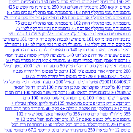
ביסקוויט לוטוס במילוי קרם לוטוס 150 גרם
גליליות וופלים
 גרם
גליליות וופלים וניל 250 גרם
היינץ מיוקטשופ 425
י מתקלף חיות 102 גרם
ממתק גומי מתקלף ענבים מנגו 85
י מתקלף אפרסק תפוז 85 גרם
ממתק גומי מתקלף ענבים 75
י מתקלף חיות 102 גרם
ממתק גומי מתקלף ענבים 75
י מתקלף אפרסק 75 גרם
ממתק גומי מתקלף ליצ'י 75
לוטיזן ביטקוין 1 ק"ג
מטבעות מולטיזן 5 ש"ח 1 ק"ג
הרשי
 מיקס 181 גרם
הרשי לבבות אקסטרה קרימי 181 גרם
הרשי
שוקולד 102 גרם
ג'ולי ראנצ'ר גומי מארז לב 107 גרם
נודלס
בטעם עוף חריף 140 גרם
אטריות להכנה מהירה ראמן
שחורה צאצ'רוני 140 גרם
צופה לקריץ שטוח צבעוני חמוץ
מץ חומץ ספריי רימון 50 גרם
עיד אומץ חומץ ספריי מטף 50
 חומץ סוכריה+גלי חמוץ 50 גרם
פררו רושר 100ג'
בוטן רביולי
ף אורז בטעם צ'לי 120 גרם
סוכ' מנטוס רול יחידה מנטה
סוכ' מנטוס רול יחידה פירות 37.5ג' -
72901
חטיפי חומוס דבאייל 200 גרם
עיד אומץ חומץ טריפל ג'ל
ברגן שוקוצ'יפס ש.לבן חמוציות 130ג'
ברגן רויאל חמאה
בונבוניירה רפאלו 240 גרם
קנדי שוגר סאוור 100 גרם תפוח
וור 100 גרם תפוח
קנדי שוגר סאוור 100 גרם
 מרסי פטיטס מיניאטור 125ג'
עיד לקקן אסלה טבילה +
לקקן פח אשפה טבילה +אבקה 40 גרם
ד"ר פפר קרם תות
 פפר קרם סודה 355 מ"ל
סאוור פאצ' פטל שקית 102
יל בטעם פאנטה 37.5 גרם
וופל ג'נסן-וופל טוסט 12 יח'
בקרסלנד-סטרופ וופל הולנדי 250 גרם
תחנת רוח וופל
קינדר שוקו בונס קריספי 67.2 גרם
גומי ענקי