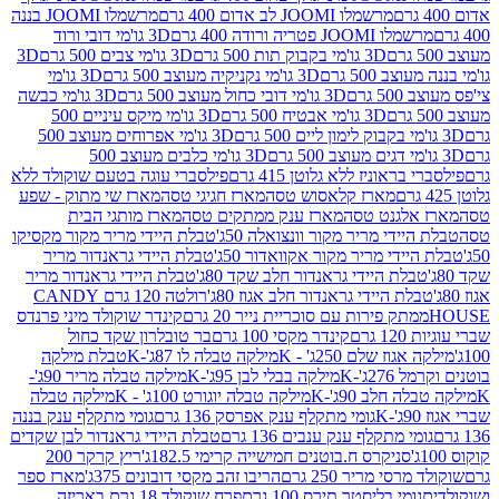
מרשמלו JOOMI לב אדום 400 גרם
מרשמלו JOOMI בננה
JOOM פטריה ורודה 400 גרם
3D גו'מי דובי ורוד
3D גו'מי בקבוק תות 500 גרם
3D גו'מי צבים 500 גרם
3D
 500 גרם
3D גו'מי נקניקיה מעוצב 500 גרם
3D גו'מי
גרם
3D גו'מי דובי כחול מעוצב 500 גרם
3D גו'מי כבשה
3D גו'מי אבטיח 500 גרם
3D גו'מי מיקס עיניים 500
3D גו'מי אפרוחים מעוצב 500
3D גו'מי כלבים מעוצב 500
ראוניז ללא גלוטן 415 גרם
פילסברי עוגה בטעם שוקולד ללא
מארז קלאסוש טסה
מארז חגיגי טסה
מארז שי מתוק - שפע
אלגנט טסה
מארז ענק ממתקים טסה
מארז מותגי הבית
ידי מריר מקור וונצואלה 50ג'
טבלת היידי מריר מקור מקסיקו
ידי מריר מקור אקוואדור 50ג'
טבלת היידי גראנדור מריר
לת היידי גראנדור חלב שקד 80ג'
טבלת היידי גראנדור מריר
ת היידי גראנדור חלב אגוז 80ג'
רולטה 120 גרם CANDY
תק פירות עם סוכריית נייר 20 גרם
קינדר שוקולד מיני פרנדס
רם
קינדר מקסי 100 גרם
בר טובלרון שקד כחול
וז שלם 250ג' - K
מילקה טבלה לו 87ג'-K
טבלת מילקה
2ג'-K
מילקה בבלי לבן 95ג'-K
מילקה טבלה מריר 90ג'-
חלב 90ג'-K
מילקה טבלה יוגורט 100ג' - K
מילקה טבלה
גומי מתקלף ענק אפרסק 136 גרם
גומי מתקלף ענק בננה
י מתקלף ענק ענבים 136 גרם
טבלת היידי גראנדור לבן שקדים
סניקרס ח.בוטנים חמישייה קרימי 182.5ג'
ריץ קרקר 200
סי מריר 250 גרם
הריבו זהב מקסי דובונים 375ג'
מארז ספר
ומי בליסטר תירס 100 גרם
פרח שוקולד 18 גרם באריזה