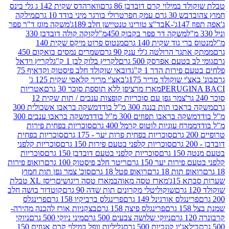
במילוי קרם דובדבן 86 גרם
ווארהדס שקית 142 ג גלי בינס
בש 30 גרם עמק חפר
טרולי בורגר מיני בודד 10 גרם
מילקה
K
בד"צ טורינו טנטיישן חלב 189ג'
משקה מוגז ד"ר פפר
משקה דר פפר בקבוק 450מ"ל
קוקה קולה דובדבן 330
 גוד שקית 140 גרם
מנטוס פרוט מיקס שקית 140
ר הרולטה ג'לי ענק 90 גרם
שמרים נמסים בואקום 450
בטעם אפרסק 500 גרם
לקריץ בלוק לבן 1 ק"ג
לקריץ וידאל
ירות הדר 1 ק"ג
דובאי שוקולד חלב פיסטוק וקדאיף 75
י שוקולד מריר 175ג'
באצ'י מריר קלאסי שקית 125 ג'
PERUGI
מארז מרציפן ללא תוספת סוכר 30 גרם
אטריות
צמר גפן עם סוכריות קופצות ענבים / תות שקית 12
 תות בננה 300 מ"ל בודד
משקה בראבו אשכולית 300
ה בראבו תפוזים 300 מ"ל בודד
משקה בראבו ענבים 300
רח עוגיות לוטוס קרמל 400 גרם
סוכריות בפחית פירות
סוכריות בפחית פרות יער - 175 גרם
סוכריות בפחית
סוכריות קלפני בטעם פירות 150 גרם
סוכריות קלפני
גרם
סוכריות קלפני בטעם דובדבן 150 גרם
סוכריות
רות יער 150 גרם
ריטר חלב פיסטוק 100 גרם
רואופ פירות
תות 18 גרם
רואופ פטל 18 גרם
סוכ' צמר גפן תות חמוץ
1ג'
מארז טסה מאוהב
מארז טסה ריגושים
ריסז XL טבלת
שוקוליטלי מקרונים תות שדה 90 גרם
קוטדור בושה חלב
גלס אורגינל 149 גרם
פרינגלס ברביקיו 158 גרם
פרינגלס
פרינגלס פיצה 158 גרם
בצקניות אורז להכנה מהירה-
ניוקי שלושה צבעים 500 גרם
מיני ניוקי 500 גרם
ניוקי
ג'יו קונכיות 500 גרם
גליליות וופל במילוי קרם אגוזים 150