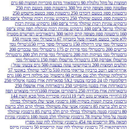
 גולגולת 90 גרם
סאוור מדנס סוכריות חמוצות 60 גרם
 מצופה קרם וניל 300 גרם
עוגת ספוג בטעם תות 250
 בטעם דובדבן 250 גרם
עוגת ספוג בטעם מישמש 250
ג בטעם שוקולד 250 גרם
קינג עוגיות רכות שוקולד צ'יפס 160
יות רכות שוקולד מריר צ'יפס 160 גרם
קינג עוגיות רכות
'יפס 160 גרם
קינג עוגיות רכות שיבולת תפוז שוקו צ'יפס
ה ספוג מצופה קרם קקאו 300 גרם
אורביט רפרשרס מסטיק
עם אבטיח פטל בקבוקון 67 גרם
טרולי גומי פינגווין 150
י שיני דרקולה 150 גרם
טרולי סופר בריין 150ג'
טרולי גומי
טרולי גומי פירות ים 175 גרם
טרולי גומי עכברים 200
י נשיקות תות 200 גרם
טרולי גומי פרות חלב 200 גרם
טרולי
150 גרם
טרולי מרשמלו תפוח 150 גרם
טרולי גומי
200 גרם
קישוטי עוגה בצנצנת 500 גרם צבעוני עגול /
טב ברבקיו טריאקי מתוק 510 מ"ל
בר שוקולד באונטי 57
ולד חלב עם אגוזים 90 גרם
שוק' טב מילקה דיים 100 גרם
יבון צבעוני 5X2 סמ
ארוחת אורז בסגנון איטלקי 250
ז בסגנון מקסיקני 250 גרם
ארוחת אורז אושפלו 250
ז מג'דרה 250 גרם
הריבו אבטיח 160ג'
היידי מוצארט תפוז
וצארט נוגט ליצ'י 119ג'
גונץ סוכריית מקל סבא קשת 144
ת קטנות בשקית 100 גרם
גונץ אנשי שלג משוקולד במילוי
85 גרם
גונץ אנשי שלג משוקולד במילוי קרם חלב ברשת
 סנטה משוקולד במילוי קרם חלב ברשת 85 גרם
גונץ שוקולד
שישיה 78 גרם
גונץ שוקולד חלב סנטה 100 גרם
גונץ עוגיות
גונץ שוקולד לוח שנה מפרץ
גרם
גונץ שוקולד לוח שנה קריסמיס 50 גרם
גונץ מיקס