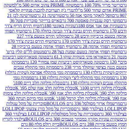
 100 גרם
משקה PRIME צהוב אדום 500 מ"ל
משקה
הנגרי ג'ק תערובת להכנת פנקייק קלאסי
ל לואקר מקסי אגוז 50 גרם
טורטינה 21 גרם
טורטינה לבן 21
 עגבניות פאסטה 700 גרם
אייס ברייקר סוכריות פטל 36
מ אנד אמס 180ג'
עוגיות באונטי 180ג'
חטיף תירס חריף צ'דר
חטיף תירס גבינת צ'דר וגבינה כחולה 170 גרם
חטיף תפוחי
ביקיו ודבש 28 גרם
מקלוני תירס בטעם צ'דר 227
 גבינת צ'דר חלפינו 170 גרם
חטיף תירס גבינת צ'דר 170
חי אדמה 28 גרם
חטיף תפוחי אדמה בטעם ברביקיו 28
וחי אדמה בטעם שמנת בצל 28 גרם
מנטוס לל"ס קלין ברט'
אוראו מיני בשקית שוקו 61.3 גרם
טונה סטארקיסט רביעיות
טונה סטארקיסט רביעיות שמן צמחי* 120 גרם
ממתק
יפוי שוקולד מריר 238 גרם
ממתק גומי מתקלף ענבים
דולה) 130 גרם
ממתק גומי מתקלף אפרסק (שקית גדולה)
ק גומי מתקלף ליצ'י (שקית גדולה) 130 גרם
ממתק גומי
(שקית גדולה) 130 גרם
טבלת מילקה חלב דיים 100ג'
דיזרט 100ג' K
טבלת מילקה חלב אגוז שלם 95ג' K
טבלת
K
טבלת מילקה חלב אגוז 90ג' K
טבלת מילקה חלב צימוק
טבלת מילקה חלב קרמל 100ג' K
מגש גומי מיקס תנתה 360
 מסולסל 336 גרם BOULOS
סוכריות על מקל עגולות
 גרם
סוכריות על מקל בורג צבעוני LOLLIPOP
סוכריות על מקל מסולסלות LOLLIPOP בצילנדר 360
ות מקרון במבחר טעמים 300 גרם BOULOS
צילנדר לקריץ
28 גרם BOULOS
בייק רולס מלח 80 גרם