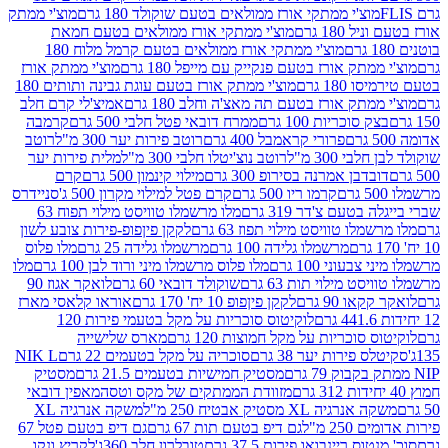
וצ'י ממתקי אורז ממולאים בטעם שוקולד 180 גרם
מוצ'י ממתק
180 גרם
מוצ'י ממתקי אורז ממולאים בטעם חמאת
מוצ'י ממתקי אורז ממולאים בטעם קרמל מלוח 180
תק אורז בטעם פנקייק עם מייפל 180 גרם
מוצ'י ממתק אורז
18 גרם
מוצ'י ממתק אורז בטעם עוגת גבינה ותותים 180
תק אורז בטעם תה מאצ'ה וחלב 180 גרם
אמיצ'לי קרם חלב
סוכריות 100 גרם
ממרח דובאי פטל חלבי 500 גרם
קרמבה
פרורי קראמבל 400 גרם
רוטב פירות יער 300 מ"ל
רוטב
 300 מ"ל
רוטב נוצ'יטלו חלבי 300 מ"ל
מלית פירות יער
דבן אמרנה בסירופ 300 גרם
מילוי קינמון 500 גרם
קרם
קרמו ריו 500 גרם
קרם פטל למילוי מקרון 500 ג'
סניידרס
טעם צ'דר 319 גרם
מלו מרשמלו טוויסט מילוי תפוח 63
לו טוויסט מילוי תפוז 63 גרם
לקקן פיןפופ-פירות צובע לשון
מרשמלו גלידה 100 גרם
מרשמלו גלידה 25 גרם
מלו פלוס
עוני 100 גרם
מלו פלוס מרשמלו מיני ורוד לבן 100 גרם
מלו
 מילוי תות 63 גרם
שוקולד דובאי 60 גרם
לואקר אגוז 90
ו 90 גרם
לקקן פיןפופ 10 יח' 170 גרם
אוראו קלאסי מארז
לוקיטוס סוכריות על מקל בטעמי פירות 120
סוכריות על מקל חמוצות 120 גרם
מארס שלישייה
פירות יער 38 גרם
סוכריה על מקל בטעמים 22 גרם
NIK L
מסטיק חמישיות בטעמים 21.5 גרם
מסטיק
מזוודת הממתקים של מקס וטסה
מאפין דובאי
יה XL מסטיק אבטיח 250 מ"ל
משקה אנרגיה XL
2 מ"ל
גם דיפ בטעם תות 67 גרם
גם דיפ בטעם פטל 67
ס ריינבואו פירות 37.5 גרם
טובלרון חלב 360ג'
לקריץ ונקו