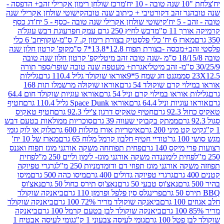
מרכז שולחן רימון אקרילי זהב+ הדפסה -
ר זהב דקורטיבי + כיתוב שנה טובה
קישוטי שולחן אקרילי שנה
יח'
קישוטי שולחן אקרילי שנה טובה -כסף - 5 יח'
דג כסף
 ס"מ
דבש לחיץ 250 גרם עמק חפר
עוגת דבש עוגל'ה
טיק בצורת רימון ק. 7 ס"מ-שקוף
חב' 6 כלי
 -בצורת תפוח 12.8*13.8*7 ס"מ
קופ' קרטון חלון שנה
קפ' קרטון חלון שנה טובה
אגרת+ מעטפה שנה טובה שופר/ספר תורה
מגנט חג שמח 5*9
אוראו שוקולד גליל 110.4 גרם
גלילות
קרם שוקולד 54 גרם
אוראו שוקולה מרשמלו תות 168
ראו במילוי קרם וניל 54 גרם
אוראו עוגיות שוקולד חום 64.4
ת וניל 64.4 גרם
אוראו Space Dunk גליל 110.4 גרם
חטיף
גרם
חטיף טאקיס דרגון צ'ילי 92.3 גרם
חטיף טאקיס
ממתק בקבוקי שעווה 39 גרם
סוכריות ממולאות בטעם דבש
יני 200 גרם
איטריות אורז מקלות 600 גרם
לוק או לוק גומי
טודיי חטיף חלבון קרמל מלוח 65 גרם
מארז של 10 יח'
ס 140 גרם
פחית תפוחחה משקה אורגני מוגז תפוח ואננס
ת לימוננדה משקה אורגני מוגז- לימון וליים 250 מ"ל
פחית
אורגני מוגז תפוזי דם ודומדמניות 250 מ"ל
גרגרי טפיוקה
גרגרי טפיוקה גדולים 400 גרם
מיסו כהה 500 גרם
מיסו
נאצ'וס טבעי 50 גרם
נאצ'וס תירס כחול 50 גרם
נאצ'וס
פרינגלס סין פלפל ופרמזן 110 גרם
ביאנקה שוקולד
ם
ביאנקה שוקולד מריר 72% 100 גרם
ביאנקה שוקולד
ביאנקה שוקולד לבן בטעם קרמל 100 גרם
ביאנקה
100 גרם
גומי לעיסה צבעוני 1 ק"ג
גומי לעיסה אבטיח 1