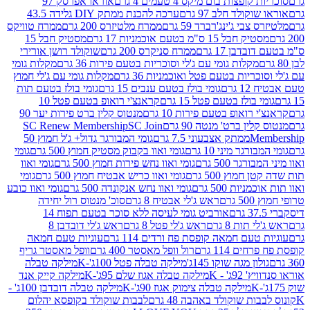
פצות בום מיקס 4 טעמים 4 גרם
אוראו אפרסק 97
ולד חלב 97 גרם
ערכה להכנת ממתק DIY גלידה 43.5
בי ג'ינג'רברד 59 גרם
ממרח מלטיזרס 200 גרם
ממרח טוויקס
בל 15 ס"מ בטעם אוכמניות 17 גרם
מסטיק חבל 15
בן 17 גרם
ממרח סניקרס 200 גרם
שוקולד רושן אורירי
מקלות גומי עם ג'לי וסוכריות בטעם פירות 36 גרם
מקלות גומי
ריות בטעם פטל ואוכמניות 36 גרם
מקלות גומי עם ג'לי חמוץ
רם
גומי בולז בטעם ענבים 15 גרם
גומי בולז בטעם תות
בולז בטעם פטל 15 גרם
קראנצ'י רואופ בטעם פטל 10
רואופ בטעם פירות 10 גרם
מנטוס קלין ברט פירות יער 90
ין ברט' מנטה 90 גרם
SC Join
SC Renew Membership
M
ממתק אצבעוני 7.5 גרם
גומי המבורגר גדול+ ג'ל חמוץ 50
גר מיני 10 גרם
גומי ואוו בקבוק מסטיק חמוץ 500 גרם
גומי
גר 500 גרם
גומי ואוו נחש פירות חמוץ 500 גרם
גומי ואוו
מוץ 500 גרם
גומי ואוו כריש אבטיח חמוץ 500 גרם
גומי
ות 500 גרם
גומי ואוו נחש אנקונדה 500 גרם
גומי ואוו כובע
רם
ראש ג'לי אבטיח 8 גרם
סוכ' מנטוס רול יחידה
אורביט גומי לעיסה ללא סוכר בטעם תפוח 14
תות 8 גרם
ראש ג'לי פטל 8 גרם
ראש ג'לי דובדבן 8
עם חמאה קופסת פח ורדים 114 גרם
עוגיות טעם חמאה
 114 גרם
רול וופל מאסטר 400 גרם
וופל מאסטר גריף
ון מגה שוקו 145ג'
מילקה טבלה פטל 100ג'-K
מילקה טבלה
ג' - K
מילקה טבלה אגוז שלם 95ג'-K
מילקה קייק אנד
מילקה טבלה צימוק אגוז 90ג'-K
מילקה טבלה דובדבן 100ג' -
ת שוקולד באהבה 48 גרם
לבבות שוקולד בקופסא יהלום