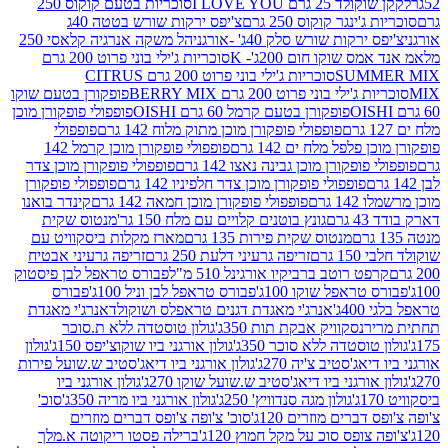
2 גרם I LOVE YOU
סוכריות בטעם קוקוס 250
ינגר קוקוס 250 גרם
צ'יפס ירקות שורש בטטה 40ג
רקות שורש סלק 40ג' -אורגני
הל משקה אנרגיה קלאסי 250
 שוקו חום 200ג'- K
סוכריות ג'ילי בוני פרוט 200 גרם
SUM
סוכריות ג'ילי בוני פרוט 200 גרם CITRUS
ילי בוני פרוט 200 גרם BERRY MIX
פופקורן בטעם שוקו
פופקורן בטעם קרמל 60 גרם OISHI
פופפולי פופקורן מוכן
פופפולי פופקורן מוכן מתוק מלוח 142 גרם
פופפולי
פלפל מלח ים 142 גרם
פופפולי פופקורן מוכן קרמל 142
ופקורן מוכן גבינה נאצו 142 גרם
פופפולי פופקורן מוכן צדר
פופפולי פופקורן מוכן צדר חלפיניו 142 גרם
פופפולי פופקורן
גרם
פופפולי פופקורן מוכן חמאה 142 גרם
קינדר בואנו
ם
גונץ בוטנים קלויים עם מלח 150 גר'
מנטוס שקית
מנטוס שקית פירות 135 גרם
מארז מקלות ביסקוויט עם
גרם
זריפה גרעיני דלעת 250 גרם
זריפה גרעיני אבטיח
ט רוטב ברביקיו אורגינל 510 מ"ל
פבורס טראפל לבן פיסטוק
טראפל שוקו 100ג'
פבורס טראפל לבן וניל 100ג'
פבורס
ג'
אנרג'י מאגדת דגנים טראפלס ושוקולד
אנרג'י מאגדת
ר
נסקוויק אבקת תות 350ג'
גולון טוסטדה ללא ת.סוכר
וסטדה ללא סוכר 350ג'
גולון אורגני ביו שוקוצ'יפס 150ג'
גולון
אג'סטיב צ'יה 270ג'
גולון אורגני ביו דיאג'סטיב ש.שועל פירות
אורגני ביו דיאג'סטיב ש.שועל שוקו 270ג'
גולון אורגני ביו
גולון מגה סנדוויץ' 250ג'
גולון אורגני ביו מריה 350ג'
סוכ'
ברים מוזרים 120ג'
סוכ' צ'ופה צ'ופס דברים מוזרים
צופס סוכ על מקל חמוץ 120ג'
ברילה פסטו ריקוטה א.מלך