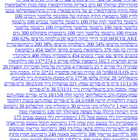
ד 60 גרם באריזה מהודרת
מארז טסה מנות קלאסי
מארז
מתמיד
מארז ים של מותגים
מארז סירת מתוקטסה
סילאן טבעי
מארז התיק המתוק של טסה
גומי בליסטר דובדבן 100
טר תות שדה 100 גרם
גומי בליסטר עכביש 100 גרם
גומי
 גרם
גומי בליסטר מילקשייק 100 גרם
גומי בליסטר
גומי בליסטר דובי 100 גרם
ממרח סיפקולוס 300 גרם
CHO
בונ' היידי בוקה דובאי 120ג'
למקה מרציפן 62% 200
54% 200 גרם
למקה מרציפן 38% 200 גרם
קונפיטורת
3 גרם
חמאת בוטנים סקיפי קלאסי 454 גרם
חמאת
עם שברי בוטנים 454 גרם
ממרח נוטלה 400 גרם
קינדר
10 גרם
מפת שולחן פורים כ 274*137 סמ ניילון
מארז
רים * 25 גרם
מארז 4 סוכריות על מקל וסוכריות קופצות 20
חב' 10 שקית נשיאה פלסטיק 22*32 ס"מ -מסכה-זהב
כה-זהב
שקית נייר לבקבוק
שקית נייר 30/23/10 ס"מ-פורים
-זהב מיטאלי
שקית נייר 38.5/31/11 ס"מ-פורים
זהב מיטאלי
קופ' קרטון חלון 18/15/8 ס"מ -פורים שמח-דגם
קית קרטון 24.5/19/8 ס"מ-פורים שמח-דגם בועות דקל
גומי
קליק מיני כדורים 30 גרם
קליק מיני קורנפלקס 30 גרם
הום
ייגלה עגול מצופה בשוקולד לבן 120 גרם
מארז טסה
'לי בטעם פטל 175 גרם
סוכריות ג'לי בטעם ענבים 175
ג'לי בטעם תות שדה 175 גרם
רוטב תיבול בטעם סריראצ'ה
ריות נודלס פתאי עבה/דק 200 גרם
רוטב טריאקי שומשום
ב טריאקי 300 מ"ל
רוטב סאטה 240 גרם
רוטב חמוץ מתוק
ב צ'ילי מתוק 300 מ"ל
HEART שוקולד לבבות צבע אדום