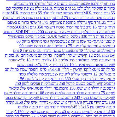
בון טבעוני בטעם בוטנים קרמל ושוקולד 55 גרם
מיקס
 ולבן 55 גרם כרמית MIX
בייגלה מצופה שוקולד לבן
בייגלה מצופה שוקולד חלב 55 גרם כרמית MIX
חטיף
עם פירות יבשים 175גר'
חטיף דגנים בתוספת אגוזים ושוקולד
חטיף גרונלה בתוספת צימוקים 175 גר'
טופי כדורים בטעם
ם
בונ' פח דמות סנטה השומר 350 גרם SORINI
מארז
ביבונצ'יק
בונ' פח משאית קריסמס 200 גרם SORINI
בובספוג
 330 מל
שק' קונפטי פי.וי.סי-סביביון מיקס צבעים
שק'
וי.סי-כד שמן מיקס צבעים
ממתק גומי מתקלף מיקס 60
י מתקלף מנגו 75 גרם
לייס בטעם כמהין שחור 90
קולד 18 גרם
צעצוע סנטה בובות עם סוכריות 8 גרם
1 קישוטי שולחן לחנוכה -כחול/זהב מיטאלי
חב' 10 כוסות
 שמח כחול/זהב מיטאלי
חב' 10 צלחות נייר ק.18 ס"מ-חנוכה
הב מיטאלי
חב' 10 צלחות נייר ק.23 ס"מ-חנוכה שמח
יטאלי
קפ' קרטון + חלון- 8/51/18 ס"מ -חנוכה שמח כחול/זהב
עוני
מארז סלסלה טסה
לוטוס קראנצ'י 380 גרם
ביסקויט קרמל לוטוס 156
לוטוס בטעם קרמל 250 גרם
גליליות וופלים לימון 250
ד איש שלג 150 גרם
סנטה וורלד סנטה,איש שלג ומלאך
סנטה וורלד סנטה קלאוס שקית 108 גרם
סנטה וורלד מיקס
 במגף 243 גרם
סנטה וורלד מיקס שוקולד קריסמס בכוס
י פינגווין 70ג'
היידי איש שלג 70ג'
היידי איש שלג 150ג'
קינדר
3xג' 45ג'
שוקולד קינדר בצורת סנטה קלאוס
קריסמיס כוכב קטן 40 ג
קינדר קריסמס שוקולד 150ג'
קינדר
בנים 75ג'
פררו קריסמס רושר כוכב 37.5 ג'
דופלו קריסמיס