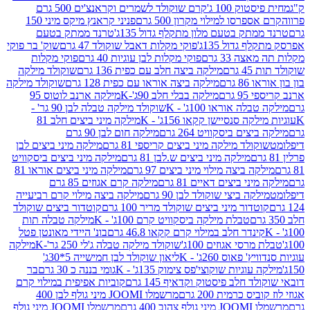
ק 100 ג'
קרם שוקולד לשמרים וקראנצ'ים 500 גרם
רסו למילוי מקרון 500 גרם
פניני קראנץ מיקס מיני 150
תק בטעם מלון מתקלף גדול 135ג'
טרנד ממתק בטעם
גדול 135ג'
פוקי מקלות דאבל שוקולד 47 גרם
שוק' בר פוקי
 33 גרם
פוקי מקלות לבן עוגיות 40 גרם
פוקי מקלות
רם
מילקה ביצה חלב עם כפית 136 גרם
שוקולד מילקה
 גרם
מילקה ביצה אוראו עם כפית 128 גרם
שוקולד מילקה
גרם
מילקה בבלי חלב 90ג'-K
מילקה ארנב לוטוס 95
ה אוראו 100ג' - K
שוקולד מילקה טבלה לבן 90 גר' -
ה סנסיישן קקאו 156ג' - K
מילקה מיני ביצים חלב 81
ים ביסקוויט 264 גרם
מילקה חום לבן 90 גרם
ולד מילקה מיני ביצים קריספי 81 גרם
מילקה מיני ביצים לבן
מילקה מיני ביצים ש.לבן 81 גרם
מילקה מיני ביצים ביסקוויט
 ביצה מילוי מיני ביצים 97 גרם
מילקה מיני ביצים אוראו 81
י ביצים דאיים 81 גרם
מילקה קרם אגוזים 85 גרם
קה ביצי שוקולד לבן 90 גרם
מילקה ביצה מילוי קרם רביעייה
דור מיני ביצים שוקולד מריר 100 גרם
קוטדור ביצים שוקולד
טבלת מילקה ביסקוויט קרם 100ג' - K
מילקה טבלה תות
נדר חלב במילוי קרם קקאו 46.8 גרם
בונ' היידי מאונטן פטל
סי אגוזים 100ג'
שוקולד מילקה טבלה ג'לי 250 גר'-K
מילקה
פאוס 260ג' - K
ליאון שוקולד לבן חמישייה 5*30ג'
וגיות שוקוצי'פס צימוק 135ג' - K
גומי בננה כ 30 גרם
בר
 חלב פיסטוק וקדאיף 145 גרם
קוביות אפיפית במילוי קרם
 כרמית 200 גרם
מרשמלו JOOMI מיני גולף לבן 400
400 גרם
מרשמלו JOOMI מיני גולף