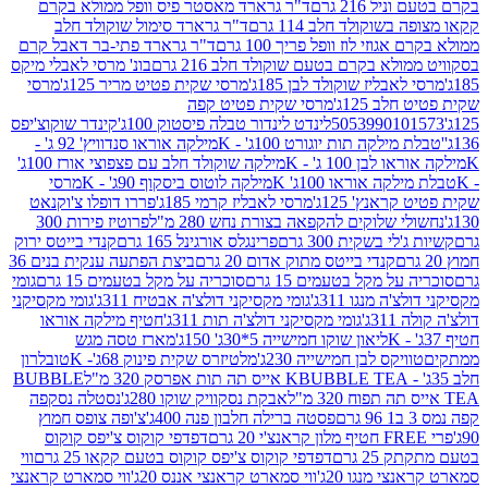
 216 גרם
ד"ר גרארד מאסטר פיס וופל ממולא בקרם
שוקולד חלב 114 גרם
ד"ר גרארד סימול שוקולד חלב
וזי לוז וופל פריך 100 גרם
ד"ר גרארד פתי-בר דאבל קרם
לא בקרם בטעם שוקולד חלב 216 גרם
בונ' מרסי לאבלי מיקס
בליז שוקולד לבן 185ג'
מרסי שקית פטיט מריר 125ג'
מרסי
ב 125ג'
מרסי שקית פטיט קפה
505399010
לינדט לינדור טבלה פיסטוק 100ג'
קינדר שוקוצ'יפס
ילקה תות יוגורט 100ג' - K
מילקה אוראו סנדוויץ' 92 ג' -
בן 100 ג' - K
מילקה שוקולד חלב עם פצפוצי אורז 100ג'
ה אוראו 100ג' K
מילקה לוטוס ביסקוף 90ג' - K
מרסי
אנץ' 125ג'
מרסי לאבליז קרמי 185ג'
פררו דופלו צ'וקנאט
 שלוקים להקפאה בצורת נחש 280 מ"ל
פרוטיז פירות 300
י בשקית 300 גרם
פרינגלס אורגינל 165 גרם
קנדי בייטס ירוק
קנדי בייטס מתוק אדום 20 גרם
ביצת הפתעה ענקית בנים 36
ל מקל בטעמים 15 גרם
סוכריה על מקל בטעמים 15 גרם
גומי
 מנגו 311ג'
גומי מקסיקני דולצ'ה אבטיח 311ג'
גומי מקסיקני
ג'
גומי מקסיקני דולצ'ה תות 311ג'
חטיף מילקה אוראו
ליאון שוקו חמישייה 5*30ג' 150ג'
מארז טסה מגש
יקס לבן חמישייה 230ג'
מלטיזרס שקית פינוק 68ג'- K
טובלרון
BUBBLE TEA אייס תה תות אפרסק 320 מ"ל
BUBBLE
אבקת נסקוויק שוקו 280ג'
נסטלה נסקפה
פסטה ברילה חלבון פנה 400ג'
צ'ופה צופס חמוץ
דפדפי קוקוס צ'יפס קוקוס
2 גרם
דפדפי קוקוס צ'יפס קוקוס בטעם קקאו 25 גרם
ווי
 מנגו 20ג'
ווי סמארט קראנצי אננס 20ג'
ווי סמארט קראנצי