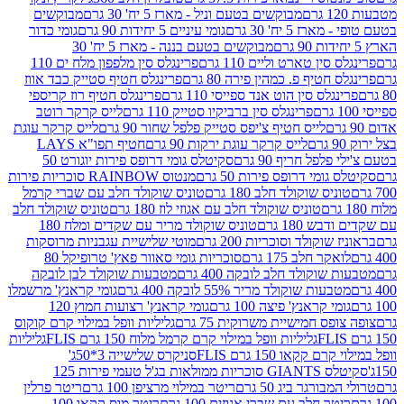
מבוקשים בטעם וניל - מארז 5 יח' 30 גרם
מבוקשים
5 יח' 30 גרם
גומי עיניים 5 יחידות 90 גרם
גומי כדור
מבוקשים בטעם בננה - מארז 5 יח' 30
ין טארט וליים 110 גרם
פרינגלס סין מלפפון מלח ים 110
חטיף פ. כמהין פירה 80 גרם
פרינגלס חטיף סטייק כבד אווז
לס סין הוט אנד ספייסי 110 גרם
פרינגלס חטיף רוז קריספי
פרינגלס סין ברביקיו סטייק 110 גרם
לייס קרקר רוטב
לייס חטיף צ'יפס סטייק פלפל שחור 90 גרם
לייס קרקר עוגת
לייס קרקר עוגת ירקות 90 גרם
חטיף תפו"א LAYS
פל חריף 90 גרם
סקיטלס גומי דרופס פירות יוגורט 50
ומי דרופס פירות 50 גרם
מנטוס RAINBOW סוכריות פירות
יס שוקולד חלב 180 גרם
טוניס שוקולד חלב עם שברי קרמל
טוניס שוקולד חלב עם אגוזי לוז 180 גרם
טוניס שוקולד חלב
 180 גרם
טוניס שוקולד מריר עם שקדים ומלח 180
וקולד וסוכריות 200 גרם
מוטי שלישיית עגבניות מרוסקות
ר חלב 175 גרם
סוכריות גומי סאוור פאץ' טרופיקל 80
וקולד חלב לובקה 400 גרם
מטבעות שוקולד לבן לובקה
ות שוקולד מריר 55% לובקה 400 גרם
גומי קראנץ' מרשמלו
י קראנץ' פיצה 100 גרם
גומי קראנץ' רצועות חמוץ 120
ס חמישיית משרוקית 75 גרם
גליליות וופל במילוי קרם קוקוס
גליליות וופל במילוי קרם קרמל מלוח 150 גרם FLIS
גליליות
קקאו 150 גרם FLIS
סניקרס שלישייה 3*50ג'
סקיטלס GIANTS סוכריות ממולאות בג'ל טעמי פירות 125
ורגר ביג 50 גרם
ריטר במילוי מרציפן 100 גרם
ריטר פרלין
ר חלב עם שברי אגוזים 100 גרם
ריטר מוס קקאו 100