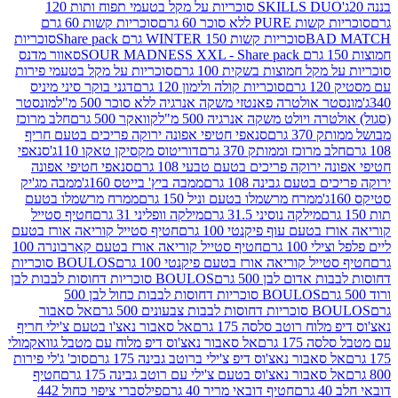
SKILLS DUO סוכריות על מקל בטעמי תפוח ותות 120
P ללא סוכר 60 גרם
סוכריות קשות 60 גרם
BAD
סוכריות קשות WINTER 150 גרם Share pack
סוכריות
סאוור מדנס
קל חמוצות בשקית 100 גרם
סוכריות על מקל בטעמי פירות
סוכריות קולה ולימון 120 גרם
דגני בוקר סיני מיניס
 אולטרה פאנטזי משקה אנרגיה ללא סוכר 500 מ"ל
מונסטר
ה ויולט משקה אנרגיה 500 מ"ל
קוואקר 500 גרם
חלב מרוכז
3 גרם
סנאפי חטיפי אפונה ירוקה פריכים בטעם חריף
 מרוכז וממותק 370 גרם
דוריטוס מקסיקן טאקו 110ג'
סנאפי
ירוקה פריכים בטעם טבעי 108 גרם
סנאפי חטיפי אפונה
בטעם גבינה 108 גרם
ממבה ביץ' בייטס 160ג'
ממבה מג'יק
ממרח מרשמלו בטעם וניל 150 גרם
ממרח מרשמלו בטעם
מילקה נוסיני 31.5 גרם
מילקה וופליני 31 גרם
חטיף סטייל
בטעם עוף פיקנטי 100 גרם
חטיף סטייל קוריאה אורז בטעם
100 גרם
חטיף סטייל קוריאה אורז בטעם קארבונרה 100
יל קוריאה אורז בטעם פיקנטי 100 גרם
BOULOS סוכריות
אדום לבן 500 גרם
BOULOS סוכריות דחוסות לבבות לבן
BOULOS סוכריות דחוסות לבבות כחול לבן 500
 צבעונים 500 גרם
אל סאבור
וח רוטב סלסה 175 גרם
אל סאבור נאצ'ו בטעם צ'ילי חריף
175 גרם
אל סאבור נאצ'וס דיפ מלוח עם מטבל גוואקמולי
סאבור נאצ'וס דיפ צ'ילי ברוטב גבינה 175 גרם
סוכ' ג'לי פירות
סאבור נאצ'וס בטעם צ'ילי עם רוטב גבינה 175 גרם
חטיף
חטיף דובאי מריר 40 גרם
פילסברי ציפוי כחול 442