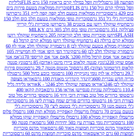
גליליות וופל במילוי קרם בראוניז 150 גרם FLIS
גליליות
יל 150 גרם FLIS
סוכריות ממולאות בטעם פירות בים
סוכריות ממולאות בטעם חלב קפה קפה לייק 351 גרם
רושן
351 גרם
סוכריות טופי ממולאות בטעם חלב כוס חלב 150
ולד רושן עם בוטנים 38 גרם
רושן סוכריות ג'לי קרייזי
סוכריות טופי כוס חלב 305 גרם MILKY
ושו סוכריות טופי חלב קורובקה 205 גרם
חטיף שוקולד רושן
לה 43 גרם
חטיף שוקולד רושן ממולא קרם קרמל 43
ולא בטעם שוקולד לבן 8 גרם
מזרק שוקולד חלב אגוזי לוז 60
לד חלב לבן 60 גרם
קינדר הפי היפו אגוזי לוז חמישייה 105
מס קרמל מלוח 200ג' K
אם אנד אם קריספי 170ג'
אמ אנד
גונץ סנטה קלאוס ביירן מינכן (אדום) 85 גרם
גונץ סנטה
ד (צהוב) 85 גרם
סוכ' מנטוס מנטה 29.7 גרם
מנטוס פירות
ק או לוק גומי נקניקייה 100 גרם
גומי כובע כחול 500 גרם
גולון
ית 600ג'
קינדר קינדריני מאגדת 100 גרם
אוראו מצופה
'
אוראו מצופה שוקולד חלב 246ג' - K
אוראו גלידה גליל
ילקה עוגיות סנסיישן אוראו 156 גרם
אבקת קקאו 400
רים מזל טוב בצורת דובי ורוד 16 גרם
טופי כדורים מזל טוב
ם
טופי כדורים פורים שמח בצורת ליצן 16 גרם
סוכריות
70 גרם
סוכריות ג'לי בטעם ליצ'י 70 גרם
סוכריות ג'לי
גרם
מלו מרשמלו קאפקייק ממולא תות 100 גרם
מלו פלוס
יק ממולא 100 גרם
מלו מרשמלו קאפקייק שוקו ממולא
יות גומי בצורת עין כ50 יחידות 500 גרם
מארז סנטה 90
נס סוכריות חמוצות מאוד 60 גרם
סאוור מדנס סוכריות
סאוור מדנס סוכריות חמוצות מדנס 60 גרם
סוכריות