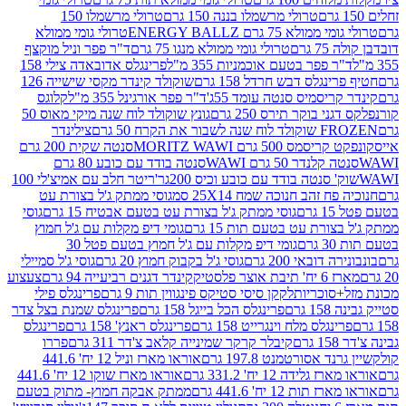
טרולי מרשמלו בננה 150 גרם
טרולי מרשמלו 150
לא 75 גרם ENERGY BALLZ
טרולי גומי ממולא
גרם
טרולי גומי ממולא מנגו 75 גרם
ד"ר פפר וניל מוקצף
 פפר בטעם אוכמניות 355 מ"ל
פרינגלס אדובאדה צילי 158
נגלס דבש חרדל 158 גרם
שוקולד קינדר מקסי שישייה 126
ריסמיס סנטה עומד 55ג'
ד"ר פפר אורגינל 355 מ"ל
קלוגס
 בוקר תירס 250 גרם
גונץ שוקולד לוח שנה מיקי מאוס 50
 את הקרח 50 גרם
צילינדר
50 גרם MORITZ WAWI
סנטה שקית 200 גרם
לנדר 50 גרם WAWI
סנטה בודד עם כובע 80 גרם
 סנטה בודד עם כובע וכיס 200גר'
ריטר חלב עם אמיצ'לי 100
 זהב חנוכה שמח 25X14 סמ
גוסי ממתק ג'ל בצורת עט
ם
גוסי ממתק ג'ל בצורת עט בטעם אבטיח 15 גרם
גוסי
ורת עט בטעם תות 15 גרם
גומי דיפ מקלות עם ג'ל חמוץ
ם
גומי דיפ מקלות עם ג'ל חמוץ בטעם פטל 30
דובאי 200 גרם
גוסי ג'ל בקבוק חמוץ 20 גרם
גוסי ג'ל סמיילי
וצר פלסטיק
קינדר דגנים רביעייה 94 גרם
צעצוע
סוכריות
לקקן סיסי סטיקס פינגווין תות 9 גרם
פרינגלס פילי
רם
פרינגלס הכל בייגל 158 גרם
פרינגלס שמנת בצל צדר
נגלס מלח וינגרייט 158 גרם
פרינגלס ראנץ' 158 גרם
פרינגלס
קיבלר קרקר שמינייה קלאב צ'דר 311 גרם
פררו
אסורטמנט 197.8 גרם
אוראו מארז וניל 12 יח' 441.6
ידה 12 יח' 331.2 גרם
אוראו מארז שוקו 12 יח' 441.6
ת 12 יח' 441.6 גרם
ממתק אבקה חמוץ- מתוק בטעם