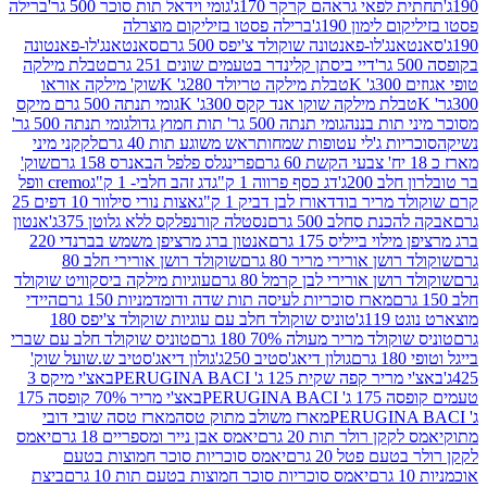
לפאי גראהם קרקר 170ג'
גומי וידאל תות סוכר 500 גר'
ברילה
לימון 190ג'
ברילה פסטו בזיליקום מוצרלה
ג'לו-פאנטונה שוקולד צ'יפס 500 גרם
סאנטאנג'לו-פאנטונה
דיי ביסתן קלינדר בטעמים שונים 251 גרם
טבלת מילקה
K
טבלת מילקה טריולד 280ג' K
שוק' מילקה אוראו
לת מילקה שוקו אנד קקס 300ג' K
גומי תנתה 500 גרם מיקס
 תות בננה
גומי תנתה 500 גר' תות חמוץ גדול
גומי תנתה 500 גר'
יות ג'לי עטופות שמחות
ראש משוגע תות 40 גרם
לקקני מיני
פרינגלס פלפל הבאנרס 158 גרם
שוק'
 200ג'
דג כסף פרווה 1 ק"ג
דג זהב חלבי- 1 ק"ג
cremo וופל
 מריר בודד
אורז לבן דביק 1 ק"ג
אצות נורי סילוור 10 דפים 25
נת סחלב 500 גרם
נסטלה קורנפלקס ללא גלוטן 375ג'
אנטון
וי בייליס 175 גרם
אנטון ברג מרציפן משמש בברנדי 220
שן אורירי מריר 80 גרם
שוקולד רושן אורירי חלב 80
ושן אורירי לבן קרמל 80 גרם
עוגיות מילקה ביסקוויט שוקולד
מארז סוכריות לעיסה תות שדה ודומדמניות 150 גרם
היידי
1ג'
טוניס שוקולד חלב עם עוגיות שוקולד צ'יפס 180
לד מריר מעולה 70% 180 גרם
טוניס שוקולד חלב עם שברי
גולון דיאג'סטיב 250ג'
גולון דיאג'סטיב ש.שועל שוק'
 קפה שקית 125 ג' PERUGINA BACI
באצ'י מיקס 3
PERUGINA
באצ'י מריר 70% קופסה 175
מארז משולב מתוק טסה
מארז טסה שובי דובי
קן רולר תות 20 גרם
יאמס אבן נייר ומספריים 18 גרם
יאמס
עם פטל 20 גרם
יאמס סוכריות סוכר חמוצות בטעם
יאמס סוכריות סוכר חמוצות בטעם תות 10 גרם
ביצת