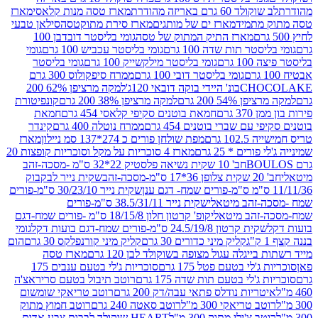
ד 60 גרם באריזה מהודרת
מארז טסה מנות קלאסי
מארז
מתמיד
מארז ים של מותגים
מארז סירת מתוקטסה
סילאן טבעי
מארז התיק המתוק של טסה
גומי בליסטר דובדבן 100
טר תות שדה 100 גרם
גומי בליסטר עכביש 100 גרם
גומי
 גרם
גומי בליסטר מילקשייק 100 גרם
גומי בליסטר
גומי בליסטר דובי 100 גרם
ממרח סיפקולוס 300 גרם
CHO
בונ' היידי בוקה דובאי 120ג'
למקה מרציפן 62% 200
54% 200 גרם
למקה מרציפן 38% 200 גרם
קונפיטורת
3 גרם
חמאת בוטנים סקיפי קלאסי 454 גרם
חמאת
עם שברי בוטנים 454 גרם
ממרח נוטלה 400 גרם
קינדר
10 גרם
מפת שולחן פורים כ 274*137 סמ ניילון
מארז
רים * 25 גרם
מארז 4 סוכריות על מקל וסוכריות קופצות 20
חב' 10 שקית נשיאה פלסטיק 22*32 ס"מ -מסכה-זהב
כה-זהב
שקית נייר לבקבוק
שקית נייר 30/23/10 ס"מ-פורים
-זהב מיטאלי
שקית נייר 38.5/31/11 ס"מ-פורים
זהב מיטאלי
קופ' קרטון חלון 18/15/8 ס"מ -פורים שמח-דגם
קית קרטון 24.5/19/8 ס"מ-פורים שמח-דגם בועות דקל
גומי
קליק מיני כדורים 30 גרם
קליק מיני קורנפלקס 30 גרם
הום
ייגלה עגול מצופה בשוקולד לבן 120 גרם
מארז טסה
'לי בטעם פטל 175 גרם
סוכריות ג'לי בטעם ענבים 175
ג'לי בטעם תות שדה 175 גרם
רוטב תיבול בטעם סריראצ'ה
ריות נודלס פתאי עבה/דק 200 גרם
רוטב טריאקי שומשום
ב טריאקי 300 מ"ל
רוטב סאטה 240 גרם
רוטב חמוץ מתוק
ב צ'ילי מתוק 300 מ"ל
HEART שוקולד לבבות צבע אדום