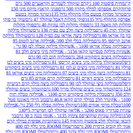
ק 100 ג'
קרם שוקולד לשמרים וקראנצ'ים 500 גרם
רסו למילוי מקרון 500 גרם
פניני קראנץ מיקס מיני 150
תק בטעם מלון מתקלף גדול 135ג'
טרנד ממתק בטעם
גדול 135ג'
פוקי מקלות דאבל שוקולד 47 גרם
שוק' בר פוקי
 33 גרם
פוקי מקלות לבן עוגיות 40 גרם
פוקי מקלות
רם
מילקה ביצה חלב עם כפית 136 גרם
שוקולד מילקה
 גרם
מילקה ביצה אוראו עם כפית 128 גרם
שוקולד מילקה
גרם
מילקה בבלי חלב 90ג'-K
מילקה ארנב לוטוס 95
ה אוראו 100ג' - K
שוקולד מילקה טבלה לבן 90 גר' -
ה סנסיישן קקאו 156ג' - K
מילקה מיני ביצים חלב 81
ים ביסקוויט 264 גרם
מילקה חום לבן 90 גרם
ולד מילקה מיני ביצים קריספי 81 גרם
מילקה מיני ביצים לבן
מילקה מיני ביצים ש.לבן 81 גרם
מילקה מיני ביצים ביסקוויט
 ביצה מילוי מיני ביצים 97 גרם
מילקה מיני ביצים אוראו 81
י ביצים דאיים 81 גרם
מילקה קרם אגוזים 85 גרם
קה ביצי שוקולד לבן 90 גרם
מילקה ביצה מילוי קרם רביעייה
דור מיני ביצים שוקולד מריר 100 גרם
קוטדור ביצים שוקולד
טבלת מילקה ביסקוויט קרם 100ג' - K
מילקה טבלה תות
נדר חלב במילוי קרם קקאו 46.8 גרם
בונ' היידי מאונטן פטל
סי אגוזים 100ג'
שוקולד מילקה טבלה ג'לי 250 גר'-K
מילקה
פאוס 260ג' - K
ליאון שוקולד לבן חמישייה 5*30ג'
וגיות שוקוצי'פס צימוק 135ג' - K
גומי בננה כ 30 גרם
בר
 חלב פיסטוק וקדאיף 145 גרם
קוביות אפיפית במילוי קרם
 כרמית 200 גרם
מרשמלו JOOMI מיני גולף לבן 400
400 גרם
מרשמלו JOOMI מיני גולף