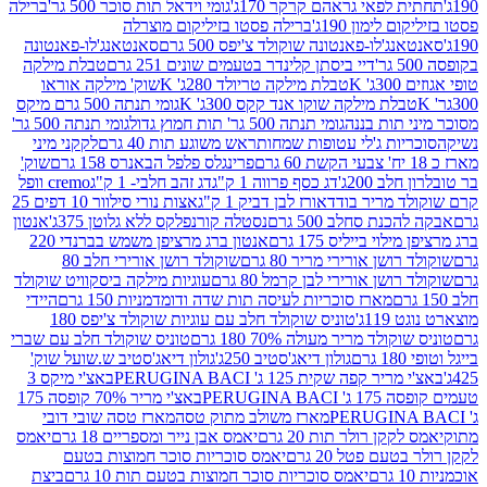
לפאי גראהם קרקר 170ג'
גומי וידאל תות סוכר 500 גר'
ברילה
לימון 190ג'
ברילה פסטו בזיליקום מוצרלה
ג'לו-פאנטונה שוקולד צ'יפס 500 גרם
סאנטאנג'לו-פאנטונה
דיי ביסתן קלינדר בטעמים שונים 251 גרם
טבלת מילקה
K
טבלת מילקה טריולד 280ג' K
שוק' מילקה אוראו
לת מילקה שוקו אנד קקס 300ג' K
גומי תנתה 500 גרם מיקס
 תות בננה
גומי תנתה 500 גר' תות חמוץ גדול
גומי תנתה 500 גר'
יות ג'לי עטופות שמחות
ראש משוגע תות 40 גרם
לקקני מיני
פרינגלס פלפל הבאנרס 158 גרם
שוק'
 200ג'
דג כסף פרווה 1 ק"ג
דג זהב חלבי- 1 ק"ג
cremo וופל
 מריר בודד
אורז לבן דביק 1 ק"ג
אצות נורי סילוור 10 דפים 25
נת סחלב 500 גרם
נסטלה קורנפלקס ללא גלוטן 375ג'
אנטון
וי בייליס 175 גרם
אנטון ברג מרציפן משמש בברנדי 220
שן אורירי מריר 80 גרם
שוקולד רושן אורירי חלב 80
ושן אורירי לבן קרמל 80 גרם
עוגיות מילקה ביסקוויט שוקולד
מארז סוכריות לעיסה תות שדה ודומדמניות 150 גרם
היידי
1ג'
טוניס שוקולד חלב עם עוגיות שוקולד צ'יפס 180
לד מריר מעולה 70% 180 גרם
טוניס שוקולד חלב עם שברי
גולון דיאג'סטיב 250ג'
גולון דיאג'סטיב ש.שועל שוק'
 קפה שקית 125 ג' PERUGINA BACI
באצ'י מיקס 3
PERUGINA
באצ'י מריר 70% קופסה 175
מארז משולב מתוק טסה
מארז טסה שובי דובי
קן רולר תות 20 גרם
יאמס אבן נייר ומספריים 18 גרם
יאמס
עם פטל 20 גרם
יאמס סוכריות סוכר חמוצות בטעם
יאמס סוכריות סוכר חמוצות בטעם תות 10 גרם
ביצת