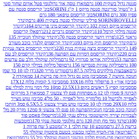
ת 100 גרם
מארז טסה אור גדול
גומי פטל אדום שחור סטי
רינטה סנטה מיקס 1 ק"ג SORINI
בונ' קריסמס סנטה עם
בונ' קריסמס טיפאני 180 גרם
גרם
SORINI
קינדר
דמות 102 ג'
קינדר קריסמיס מיני פריינדס 164ג'
קינדר
מל 110ג'
קינדר קריסמס גרביים 212ג'
רפאלו קריסמס
פררו רושר קריסמיס סנטה 70ג'
קינדר שוקולד חנוכייה 135
יסמס תיק מיקס 193ג'
קינדר קריסמיס קלנדר כוכב מעורב
 קריסמיס ביצה ענקית בנות 220ג'
קינדר קריסמיס ביצה ענקית
ינדר קריסמס דמויות עם הפתעה 36ג'
קינדר קריסמיס לב עם
מילקה אוראו סנדוויץ 92 גרם
מילקה שוקולד חלב עם עדשים
קה עוגיות סנסיישן 156 גרם
וופל מילקה במילוי קרם 150
לקיניס מילקה 87.5 גרם
טורינו מריר 320ג'
דן לגן 10 כד שמן
 סמ
סביבון מוט נס גדול היה פה ברשת 14 סמ
אקדח 2
33 סמ
סביבון 5 קומות בלוח 17X12
ופ 22.5X13 סמ
10 כלי דמוי נורה למילוי עם
דן לגן 12 מ.מפתחות פנס לד צבעוני 7 סמ
מארז 3 מזרקים
10 מל'
מזרק גדול לאפייה - 50 מל'
4 סביבון טוש מצייר
דן לגן 10 סביבון טוש מצייר צבעוני 6.5X5.5 סמ
3 חותכן
סביבון חנוכיה
הפתעה 10 פנס לד צבעוני 9 סמ
12 מזרק 20 מל'
ירה וקישוט
גומי נודלס ענקי 120ג'
מרשמלו פאסט פוד
 מח תות 120 גרם נוזל
גומי סנטה ענקי 170ג'
מטבעות
מטבע 10 שח חלבי 1 ק"ג
מטבע 5 שח פרווה 1
פרוטאין פרו-חטיף חלבון טבעוני בטעם פיסטוק שוקולד 55
פרו-חטיף חלבון טבעוני בטעם שוקולד וניל 55 גרם
פרוטאין