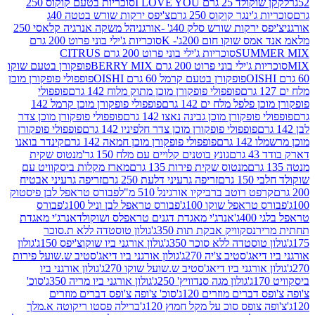
2 גרם I LOVE YOU
סוכריות בטעם קוקוס 250
ינגר קוקוס 250 גרם
צ'יפס ירקות שורש בטטה 40ג
רקות שורש סלק 40ג' -אורגני
הל משקה אנרגיה קלאסי 250
 שוקו חום 200ג'- K
סוכריות ג'ילי בוני פרוט 200 גרם
SUM
סוכריות ג'ילי בוני פרוט 200 גרם CITRUS
ילי בוני פרוט 200 גרם BERRY MIX
פופקורן בטעם שוקו
פופקורן בטעם קרמל 60 גרם OISHI
פופפולי פופקורן מוכן
פופפולי פופקורן מוכן מתוק מלוח 142 גרם
פופפולי
פלפל מלח ים 142 גרם
פופפולי פופקורן מוכן קרמל 142
ופקורן מוכן גבינה נאצו 142 גרם
פופפולי פופקורן מוכן צדר
פופפולי פופקורן מוכן צדר חלפיניו 142 גרם
פופפולי פופקורן
גרם
פופפולי פופקורן מוכן חמאה 142 גרם
קינדר בואנו
ם
גונץ בוטנים קלויים עם מלח 150 גר'
מנטוס שקית
מנטוס שקית פירות 135 גרם
מארז מקלות ביסקוויט עם
גרם
זריפה גרעיני דלעת 250 גרם
זריפה גרעיני אבטיח
ט רוטב ברביקיו אורגינל 510 מ"ל
פבורס טראפל לבן פיסטוק
טראפל שוקו 100ג'
פבורס טראפל לבן וניל 100ג'
פבורס
ג'
אנרג'י מאגדת דגנים טראפלס ושוקולד
אנרג'י מאגדת
ר
נסקוויק אבקת תות 350ג'
גולון טוסטדה ללא ת.סוכר
וסטדה ללא סוכר 350ג'
גולון אורגני ביו שוקוצ'יפס 150ג'
גולון
אג'סטיב צ'יה 270ג'
גולון אורגני ביו דיאג'סטיב ש.שועל פירות
אורגני ביו דיאג'סטיב ש.שועל שוקו 270ג'
גולון אורגני ביו
גולון מגה סנדוויץ' 250ג'
גולון אורגני ביו מריה 350ג'
סוכ'
ברים מוזרים 120ג'
סוכ' צ'ופה צ'ופס דברים מוזרים
צופס סוכ על מקל חמוץ 120ג'
ברילה פסטו ריקוטה א.מלך