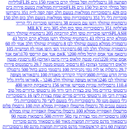
גליליות וופל במילוי קרם בראוניז 150 גרם FLIS
גליליות
יל 150 גרם FLIS
סוכריות ממולאות בטעם פירות בים
סוכריות ממולאות בטעם חלב קפה קפה לייק 351 גרם
רושן
351 גרם
סוכריות טופי ממולאות בטעם חלב כוס חלב 150
ולד רושן עם בוטנים 38 גרם
רושן סוכריות ג'לי קרייזי
סוכריות טופי כוס חלב 305 גרם MILKY
ושו סוכריות טופי חלב קורובקה 205 גרם
חטיף שוקולד רושן
לה 43 גרם
חטיף שוקולד רושן ממולא קרם קרמל 43
ולא בטעם שוקולד לבן 8 גרם
מזרק שוקולד חלב אגוזי לוז 60
לד חלב לבן 60 גרם
קינדר הפי היפו אגוזי לוז חמישייה 105
מס קרמל מלוח 200ג' K
אם אנד אם קריספי 170ג'
אמ אנד
גונץ סנטה קלאוס ביירן מינכן (אדום) 85 גרם
גונץ סנטה
ד (צהוב) 85 גרם
סוכ' מנטוס מנטה 29.7 גרם
מנטוס פירות
ק או לוק גומי נקניקייה 100 גרם
גומי כובע כחול 500 גרם
גולון
ית 600ג'
קינדר קינדריני מאגדת 100 גרם
אוראו מצופה
'
אוראו מצופה שוקולד חלב 246ג' - K
אוראו גלידה גליל
ילקה עוגיות סנסיישן אוראו 156 גרם
אבקת קקאו 400
רים מזל טוב בצורת דובי ורוד 16 גרם
טופי כדורים מזל טוב
ם
טופי כדורים פורים שמח בצורת ליצן 16 גרם
סוכריות
70 גרם
סוכריות ג'לי בטעם ליצ'י 70 גרם
סוכריות ג'לי
גרם
מלו מרשמלו קאפקייק ממולא תות 100 גרם
מלו פלוס
יק ממולא 100 גרם
מלו מרשמלו קאפקייק שוקו ממולא
יות גומי בצורת עין כ50 יחידות 500 גרם
מארז סנטה 90
נס סוכריות חמוצות מאוד 60 גרם
סאוור מדנס סוכריות
סאוור מדנס סוכריות חמוצות מדנס 60 גרם
סוכריות