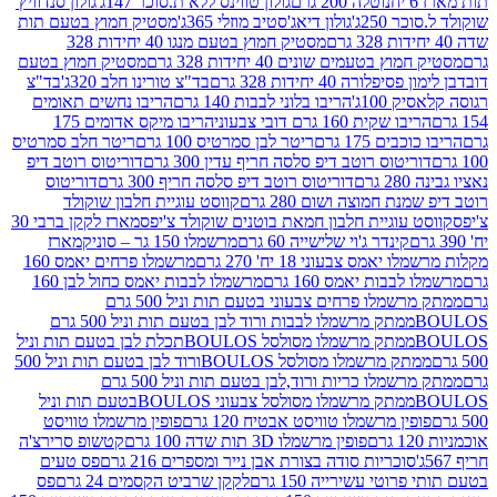
נוטלה 200 גרם
גולון טווינס ללא ת.סוכר 147ג'
גולון סנדוויץ'
250ג'
גולון דיאג'סטיב מוזלי 365ג'
מסטיק חמוץ בטעם תות
מסטיק חמוץ בטעם מנגו 40 יחידות 328
 בטעמים שונים 40 יחידות 328 גרם
מסטיק חמוץ בטעם
רה 40 יחידות 328 גרם
בד"צ טורינו חלב 320ג'
בד"צ
100ג'
הריבו בלוני לבבות 140 גרם
הריבו נחשים תאומים
שקית 160 גרם דובי צבעוני
הריבו מיקס אדומים 175
ים 175 גרם
ריטר לבן סמרטיס 100 גרם
ריטר חלב סמרטיס
יטוס רוטב דיפ סלסה חריף עדין 300 גרם
דוריטוס רוטב דיפ
ם
דוריטוס רוטב דיפ סלסה חריף 300 גרם
דוריטוס
ת חמוצה ושום 280 גרם
קווסט עוגיית חלבון שוקולד
 עוגיית חלבון חמאת בוטנים שוקולד צ'יפס
מארז לקקן ברבי 30
קינדר ג'וי שלישייה 60 גרם
מרשמלו 150 גר – סוניק
מארז
מס צבעוני 18 יח' 270 גרם
מרשמלו פרחים יאמס 160
בבות יאמס 160 גרם
מרשמלו לבבות יאמס כחול לבן 160
ממתק מרשמלו פרחים צבעוני בטעם תות וניל 500 גרם
ממתק מרשמלו לבבות ורוד לבן בטעם תות וניל 500 גרם
ממתק מרשמלו מסולסל BOULOSתכלת לבן בטעם תות וניל
ממתק מרשמלו מסולסל BOULOSורוד לבן בטעם תות וניל 500
ממתק מרשמלו כריות ורוד,לבן בטעם תות וניל 500 גרם
ממתק מרשמלו מסולסל צבעוני BOULOSבטעם תות וניל
ין מרשמלו טוויסט אבטיח 120 גרם
פופין מרשמלו טוויסט
פופין מרשמלו 3D תות שדה 100 גרם
קטשופ סרירצ'ה
סוכריות סודה בצורת אבן נייר ומספרים 216 גרם
פס טעים
טי עשירייה 150 גרם
לקקן שרביט הקסמים 24 גרם
פס