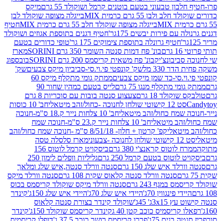
בון טבעוני בטעם בוטנים קרמל ושוקולד 55 גרם
מיקס
 ולבן 55 גרם כרמית MIX
בייגלה מצופה שוקולד לבן
בייגלה מצופה שוקולד חלב 55 גרם כרמית MIX
חטיף
עם פירות יבשים 175גר'
חטיף דגנים בתוספת אגוזים ושוקולד
חטיף גרונלה בתוספת צימוקים 175 גר'
טופי כדורים בטעם
ם
בונ' פח דמות סנטה השומר 350 גרם SORINI
מארז
ביבונצ'יק
בונ' פח משאית קריסמס 200 גרם SORINI
בובספוג
 330 מל
שק' קונפטי פי.וי.סי-סביביון מיקס צבעים
שק'
וי.סי-כד שמן מיקס צבעים
ממתק גומי מתקלף מיקס 60
י מתקלף מנגו 75 גרם
לייס בטעם כמהין שחור 90
קולד 18 גרם
צעצוע סנטה בובות עם סוכריות 8 גרם
1 קישוטי שולחן לחנוכה -כחול/זהב מיטאלי
חב' 10 כוסות
 שמח כחול/זהב מיטאלי
חב' 10 צלחות נייר ק.18 ס"מ-חנוכה
הב מיטאלי
חב' 10 צלחות נייר ק.23 ס"מ-חנוכה שמח
יטאלי
קפ' קרטון + חלון- 8/51/18 ס"מ -חנוכה שמח כחול/זהב
עוני
מארז סלסלה טסה
לוטוס קראנצ'י 380 גרם
ביסקויט קרמל לוטוס 156
לוטוס בטעם קרמל 250 גרם
גליליות וופלים לימון 250
ד איש שלג 150 גרם
סנטה וורלד סנטה,איש שלג ומלאך
סנטה וורלד סנטה קלאוס שקית 108 גרם
סנטה וורלד מיקס
 במגף 243 גרם
סנטה וורלד מיקס שוקולד קריסמס בכוס
י פינגווין 70ג'
היידי איש שלג 70ג'
היידי איש שלג 150ג'
קינדר
3xג' 45ג'
שוקולד קינדר בצורת סנטה קלאוס
קריסמיס כוכב קטן 40 ג
קינדר קריסמס שוקולד 150ג'
קינדר
בנים 75ג'
פררו קריסמס רושר כוכב 37.5 ג'
דופלו קריסמיס