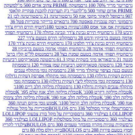
 100 גרם
משקה PRIME צהוב אדום 500 מ"ל
משקה
הנגרי ג'ק תערובת להכנת פנקייק קלאסי
ל לואקר מקסי אגוז 50 גרם
טורטינה 21 גרם
טורטינה לבן 21
 עגבניות פאסטה 700 גרם
אייס ברייקר סוכריות פטל 36
מ אנד אמס 180ג'
עוגיות באונטי 180ג'
חטיף תירס חריף צ'דר
חטיף תירס גבינת צ'דר וגבינה כחולה 170 גרם
חטיף תפוחי
ביקיו ודבש 28 גרם
מקלוני תירס בטעם צ'דר 227
 גבינת צ'דר חלפינו 170 גרם
חטיף תירס גבינת צ'דר 170
חי אדמה 28 גרם
חטיף תפוחי אדמה בטעם ברביקיו 28
וחי אדמה בטעם שמנת בצל 28 גרם
מנטוס לל"ס קלין ברט'
אוראו מיני בשקית שוקו 61.3 גרם
טונה סטארקיסט רביעיות
טונה סטארקיסט רביעיות שמן צמחי* 120 גרם
ממתק
יפוי שוקולד מריר 238 גרם
ממתק גומי מתקלף ענבים
דולה) 130 גרם
ממתק גומי מתקלף אפרסק (שקית גדולה)
ק גומי מתקלף ליצ'י (שקית גדולה) 130 גרם
ממתק גומי
(שקית גדולה) 130 גרם
טבלת מילקה חלב דיים 100ג'
דיזרט 100ג' K
טבלת מילקה חלב אגוז שלם 95ג' K
טבלת
K
טבלת מילקה חלב אגוז 90ג' K
טבלת מילקה חלב צימוק
טבלת מילקה חלב קרמל 100ג' K
מגש גומי מיקס תנתה 360
 מסולסל 336 גרם BOULOS
סוכריות על מקל עגולות
 גרם
סוכריות על מקל בורג צבעוני LOLLIPOP
סוכריות על מקל מסולסלות LOLLIPOP בצילנדר 360
ות מקרון במבחר טעמים 300 גרם BOULOS
צילנדר לקריץ
28 גרם BOULOS
בייק רולס מלח 80 גרם