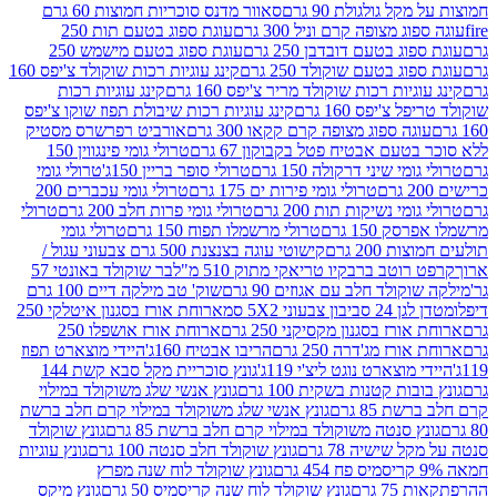
 גולגולת 90 גרם
סאוור מדנס סוכריות חמוצות 60 גרם
 מצופה קרם וניל 300 גרם
עוגת ספוג בטעם תות 250
 בטעם דובדבן 250 גרם
עוגת ספוג בטעם מישמש 250
ג בטעם שוקולד 250 גרם
קינג עוגיות רכות שוקולד צ'יפס 160
יות רכות שוקולד מריר צ'יפס 160 גרם
קינג עוגיות רכות
'יפס 160 גרם
קינג עוגיות רכות שיבולת תפוז שוקו צ'יפס
ה ספוג מצופה קרם קקאו 300 גרם
אורביט רפרשרס מסטיק
עם אבטיח פטל בקבוקון 67 גרם
טרולי גומי פינגווין 150
י שיני דרקולה 150 גרם
טרולי סופר בריין 150ג'
טרולי גומי
טרולי גומי פירות ים 175 גרם
טרולי גומי עכברים 200
י נשיקות תות 200 גרם
טרולי גומי פרות חלב 200 גרם
טרולי
150 גרם
טרולי מרשמלו תפוח 150 גרם
טרולי גומי
200 גרם
קישוטי עוגה בצנצנת 500 גרם צבעוני עגול /
טב ברבקיו טריאקי מתוק 510 מ"ל
בר שוקולד באונטי 57
ולד חלב עם אגוזים 90 גרם
שוק' טב מילקה דיים 100 גרם
יבון צבעוני 5X2 סמ
ארוחת אורז בסגנון איטלקי 250
ז בסגנון מקסיקני 250 גרם
ארוחת אורז אושפלו 250
ז מג'דרה 250 גרם
הריבו אבטיח 160ג'
היידי מוצארט תפוז
וצארט נוגט ליצ'י 119ג'
גונץ סוכריית מקל סבא קשת 144
ת קטנות בשקית 100 גרם
גונץ אנשי שלג משוקולד במילוי
85 גרם
גונץ אנשי שלג משוקולד במילוי קרם חלב ברשת
 סנטה משוקולד במילוי קרם חלב ברשת 85 גרם
גונץ שוקולד
שישיה 78 גרם
גונץ שוקולד חלב סנטה 100 גרם
גונץ עוגיות
גונץ שוקולד לוח שנה מפרץ
גרם
גונץ שוקולד לוח שנה קריסמיס 50 גרם
גונץ מיקס