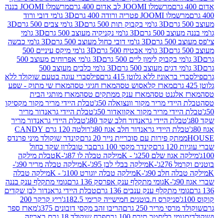
מרשמלו JOOMI לב אדום 400 גרם
מרשמלו JOOMI בננה
JOOM פטריה ורודה 400 גרם
3D גו'מי דובי ורוד
3D גו'מי בקבוק תות 500 גרם
3D גו'מי צבים 500 גרם
3D
 500 גרם
3D גו'מי נקניקיה מעוצב 500 גרם
3D גו'מי
גרם
3D גו'מי דובי כחול מעוצב 500 גרם
3D גו'מי כבשה
3D גו'מי אבטיח 500 גרם
3D גו'מי מיקס עיניים 500
3D גו'מי אפרוחים מעוצב 500
3D גו'מי כלבים מעוצב 500
ראוניז ללא גלוטן 415 גרם
פילסברי עוגה בטעם שוקולד ללא
מארז קלאסוש טסה
מארז חגיגי טסה
מארז שי מתוק - שפע
אלגנט טסה
מארז ענק ממתקים טסה
מארז מותגי הבית
ידי מריר מקור וונצואלה 50ג'
טבלת היידי מריר מקור מקסיקו
ידי מריר מקור אקוואדור 50ג'
טבלת היידי גראנדור מריר
לת היידי גראנדור חלב שקד 80ג'
טבלת היידי גראנדור מריר
ת היידי גראנדור חלב אגוז 80ג'
רולטה 120 גרם CANDY
תק פירות עם סוכריית נייר 20 גרם
קינדר שוקולד מיני פרנדס
רם
קינדר מקסי 100 גרם
בר טובלרון שקד כחול
וז שלם 250ג' - K
מילקה טבלה לו 87ג'-K
טבלת מילקה
2ג'-K
מילקה בבלי לבן 95ג'-K
מילקה טבלה מריר 90ג'-
חלב 90ג'-K
מילקה טבלה יוגורט 100ג' - K
מילקה טבלה
גומי מתקלף ענק אפרסק 136 גרם
גומי מתקלף ענק בננה
י מתקלף ענק ענבים 136 גרם
טבלת היידי גראנדור לבן שקדים
סניקרס ח.בוטנים חמישייה קרימי 182.5ג'
ריץ קרקר 200
סי מריר 250 גרם
הריבו זהב מקסי דובונים 375ג'
מארז ספר
ומי בליסטר תירס 100 גרם
פרח שוקולד 18 גרם באריזה