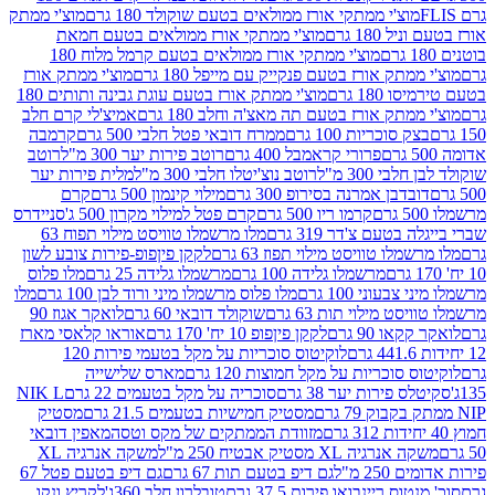
וצ'י ממתקי אורז ממולאים בטעם שוקולד 180 גרם
מוצ'י ממתק
180 גרם
מוצ'י ממתקי אורז ממולאים בטעם חמאת
מוצ'י ממתקי אורז ממולאים בטעם קרמל מלוח 180
תק אורז בטעם פנקייק עם מייפל 180 גרם
מוצ'י ממתק אורז
18 גרם
מוצ'י ממתק אורז בטעם עוגת גבינה ותותים 180
תק אורז בטעם תה מאצ'ה וחלב 180 גרם
אמיצ'לי קרם חלב
סוכריות 100 גרם
ממרח דובאי פטל חלבי 500 גרם
קרמבה
פרורי קראמבל 400 גרם
רוטב פירות יער 300 מ"ל
רוטב
 300 מ"ל
רוטב נוצ'יטלו חלבי 300 מ"ל
מלית פירות יער
דבן אמרנה בסירופ 300 גרם
מילוי קינמון 500 גרם
קרם
קרמו ריו 500 גרם
קרם פטל למילוי מקרון 500 ג'
סניידרס
טעם צ'דר 319 גרם
מלו מרשמלו טוויסט מילוי תפוח 63
לו טוויסט מילוי תפוז 63 גרם
לקקן פיןפופ-פירות צובע לשון
מרשמלו גלידה 100 גרם
מרשמלו גלידה 25 גרם
מלו פלוס
עוני 100 גרם
מלו פלוס מרשמלו מיני ורוד לבן 100 גרם
מלו
 מילוי תות 63 גרם
שוקולד דובאי 60 גרם
לואקר אגוז 90
ו 90 גרם
לקקן פיןפופ 10 יח' 170 גרם
אוראו קלאסי מארז
לוקיטוס סוכריות על מקל בטעמי פירות 120
סוכריות על מקל חמוצות 120 גרם
מארס שלישייה
פירות יער 38 גרם
סוכריה על מקל בטעמים 22 גרם
NIK L
מסטיק חמישיות בטעמים 21.5 גרם
מסטיק
מזוודת הממתקים של מקס וטסה
מאפין דובאי
יה XL מסטיק אבטיח 250 מ"ל
משקה אנרגיה XL
2 מ"ל
גם דיפ בטעם תות 67 גרם
גם דיפ בטעם פטל 67
ס ריינבואו פירות 37.5 גרם
טובלרון חלב 360ג'
לקריץ ונקו