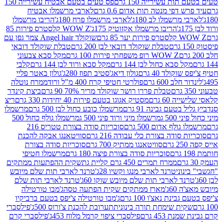
ת עשירייה 150 גרם
פס טעים בטעם אבטיח עשירייה 150
דפי מנטה תות אדום 0.6 גרם
לארבי מרשמלו אבטיח
מרשמלו לב 180ג'
לארבי מרשמלו פרח 180ג'
הריבו מרשמלו
הריבו מרשמלו אקזוטיק 175ג'
WOW Z קלסטרס פירות 85
 85 גרם
שוקולד Angel hair צמר גפן עם
טבלת שוקולד דובאי לבן 200 גרם
טבלת שוקולד דובאי
WOW Z רופ משפחתי פירות 100 גרם
מקל סבא צבעוני
 סבא כחול לבן 144 גרם
מקל סבא ורוד לבן 144 גרם
קלבי
ולד 40 גרם
גולון דיאג'סטיב תפוז 280ג'
גולון באטר פליי
ב 600 גרם
פולרטי חטיפי קרח 400 מ"ל ורוד
ממרח נוטלה
טבלת פררו רושר שוקולד מריר 70% 90 גרם
ביצת קינדר
60 גרם
מסטיק אגוגו בטעם פירות 40 יחידות 330 גרם
ריצ
טעם גבינה 91 גרם
מרשמלו כובע כחול לבן 500 גרם
מרשמלו
50 ג
מרשמלו מיני ורוד פיני 500 ג
מרשמלו גולף כחול 500
לף אדום 500 גרם
סוכריות סודה בצורת טטריס 216
סודה בצורת כלי עבודה 216 גרם
סוויטאנגו אבקה להכנת
סוויטאנגו ממתיק 700 גרם
סוכריות סודה בצורת
סוכריות סודה בצורת פיצה 180 גרם
מרשמלו חטיפי
ממרח תמרים 450 גרם קליית גת
שקית ההפתעות ממתקים
וני
טרנד לארבי מנגו וקשיו 28ג'
טרנד לארבי תות שלם מיובש
ד לארבי תות שלם מיובש שוקו 60ג'
טרנד לארבי תות שלם
6ג'
מארז ממתקים שקית הפתעה טסה
ג'מבו טורטילה
נת נאצ'ו 100 גרם
ג'מבו טורטילה צ'יפס בטעם ברביקיו
ית שימחת תורה בינונית
תערובת להכנת צ'ורוס 500ג'
פילסברי
 453 גרם
פילסברי ציפוי קרמל מלוח 453ג'
פילסברי קרם