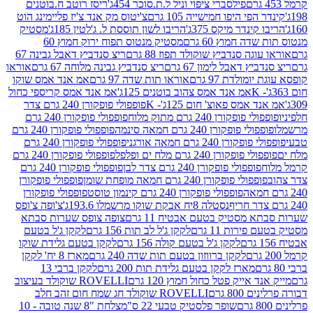
פילסברי ציפוי וניל ל.ת.סוכר 454ג'
ריסז רוטב ח.בוטנים
פי היפו חמישייה 105 גרם
צ'יטוס מק אנד צ'יז פליימינג הוט
ינדר מיקס 375ג'
הריבו לשון תוססת ל. ג'לטין 185ג'
מסטיק
ה חמוץ 60 גרם
מסטיק מנטוס תפוח ירוק חמוץ 60
גה סנדביץ שוקולד תפוז 88 גרם
ריצ סנדביץ דאבל גבינה 67
ץ דאבל לימון 67 גרם
ריצ סנדביץ גבינה מלוחה 67 גרם
אוראו
מולדת 97 גרם
אוראו תות שדה 97 גרם
אמ אנד אמס שוקו
אמ אנד אמס צהוב בוטנים 125ג'
אמ אנד אמס קריספי כחול
אמס פאוצ' חום 125ג'- K
פופפולי פופקורן 240 גרם צדר
פופקורן 240 גרם מתוק מלוח
פופפולי פופקורן 240 גרם
י פופקורן 240 גרם חמאה סינמה
פופפולי פופקורן 240 גרם
רן 240 גרם חמאה אורגני
פופפולי פופקורן 240 גרם
פופקורן 240 גרם מלח ים ופלפל
פופפולי פופקורן 240 גרם
פופפולי פופקורן 240 גרם צדר לבן
פופפולי פופקורן 240 גרם
פולי פופקורן 240 גרם חמאה מופחת שומן
פופפולי פופקורן
פופפולי פופקורן 240 גרם קינמון טוסט
פופפולי פופקורן
נסטלה 8יח אבקת שוקו מרשמלו 193.6ג'
צ'ופה צ'ופס
 מסטיק בטעם אבטיח 11 גרם
צופה צופס שערות סבתא
ירות 11 גרם
לקקן ג'ל לב תות 156 גרם
לקקן ג'ל בטעם
לקקן ג'ל בטעם קולה 156 גרם
לקקן בטעם גלידת שוקו
לקקן ברווזון בטעם תות שדה 240 גרם
מארז 8 יח' לקקן
מארז לקקן בטעם גלידת תות 200 גרם
לקקן ברבי 13
 אייק פטל כחול חמוץ 120 גרם
ROVELLI שוקולד בעיצוב
80 גרם
ROVELLI שוקולד חג שמח חום זהב חלב
שופר פלסטיק טבעי 22 ס"מ
צלחת "8 שנה טובה - 10