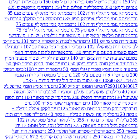
ביסקוויט לוטוס במילוי קרם לוטוס 150 גרם
גליליות וופלים
 גרם
גליליות וופלים וניל 250 גרם
היינץ מיוקטשופ 425
י מתקלף חיות 102 גרם
ממתק גומי מתקלף ענבים מנגו 85
י מתקלף אפרסק תפוז 85 גרם
ממתק גומי מתקלף ענבים 75
י מתקלף חיות 102 גרם
ממתק גומי מתקלף ענבים 75
י מתקלף אפרסק 75 גרם
ממתק גומי מתקלף ליצ'י 75
לוטיזן ביטקוין 1 ק"ג
מטבעות מולטיזן 5 ש"ח 1 ק"ג
הרשי
 מיקס 181 גרם
הרשי לבבות אקסטרה קרימי 181 גרם
הרשי
שוקולד 102 גרם
ג'ולי ראנצ'ר גומי מארז לב 107 גרם
נודלס
בטעם עוף חריף 140 גרם
אטריות להכנה מהירה ראמן
שחורה צאצ'רוני 140 גרם
צופה לקריץ שטוח צבעוני חמוץ
מץ חומץ ספריי רימון 50 גרם
עיד אומץ חומץ ספריי מטף 50
 חומץ סוכריה+גלי חמוץ 50 גרם
פררו רושר 100ג'
בוטן רביולי
ף אורז בטעם צ'לי 120 גרם
סוכ' מנטוס רול יחידה מנטה
סוכ' מנטוס רול יחידה פירות 37.5ג' -
72901
חטיפי חומוס דבאייל 200 גרם
עיד אומץ חומץ טריפל ג'ל
ברגן שוקוצ'יפס ש.לבן חמוציות 130ג'
ברגן רויאל חמאה
בונבוניירה רפאלו 240 גרם
קנדי שוגר סאוור 100 גרם תפוח
וור 100 גרם תפוח
קנדי שוגר סאוור 100 גרם
 מרסי פטיטס מיניאטור 125ג'
עיד לקקן אסלה טבילה +
לקקן פח אשפה טבילה +אבקה 40 גרם
ד"ר פפר קרם תות
 פפר קרם סודה 355 מ"ל
סאוור פאצ' פטל שקית 102
יל בטעם פאנטה 37.5 גרם
וופל ג'נסן-וופל טוסט 12 יח'
בקרסלנד-סטרופ וופל הולנדי 250 גרם
תחנת רוח וופל
קינדר שוקו בונס קריספי 67.2 גרם
גומי ענקי