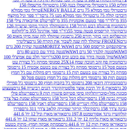
טרולי מרשמלו בננה 150 גרם
טרולי מרשמלו 150
לא 75 גרם ENERGY BALLZ
טרולי גומי ממולא
גרם
טרולי גומי ממולא מנגו 75 גרם
ד"ר פפר וניל מוקצף
 פפר בטעם אוכמניות 355 מ"ל
פרינגלס אדובאדה צילי 158
נגלס דבש חרדל 158 גרם
שוקולד קינדר מקסי שישייה 126
ריסמיס סנטה עומד 55ג'
ד"ר פפר אורגינל 355 מ"ל
קלוגס
 בוקר תירס 250 גרם
גונץ שוקולד לוח שנה מיקי מאוס 50
 את הקרח 50 גרם
צילינדר
50 גרם MORITZ WAWI
סנטה שקית 200 גרם
לנדר 50 גרם WAWI
סנטה בודד עם כובע 80 גרם
 סנטה בודד עם כובע וכיס 200גר'
ריטר חלב עם אמיצ'לי 100
 זהב חנוכה שמח 25X14 סמ
גוסי ממתק ג'ל בצורת עט
ם
גוסי ממתק ג'ל בצורת עט בטעם אבטיח 15 גרם
גוסי
ורת עט בטעם תות 15 גרם
גומי דיפ מקלות עם ג'ל חמוץ
ם
גומי דיפ מקלות עם ג'ל חמוץ בטעם פטל 30
דובאי 200 גרם
גוסי ג'ל בקבוק חמוץ 20 גרם
גוסי ג'ל סמיילי
וצר פלסטיק
קינדר דגנים רביעייה 94 גרם
צעצוע
סוכריות
לקקן סיסי סטיקס פינגווין תות 9 גרם
פרינגלס פילי
רם
פרינגלס הכל בייגל 158 גרם
פרינגלס שמנת בצל צדר
נגלס מלח וינגרייט 158 גרם
פרינגלס ראנץ' 158 גרם
פרינגלס
קיבלר קרקר שמינייה קלאב צ'דר 311 גרם
פררו
אסורטמנט 197.8 גרם
אוראו מארז וניל 12 יח' 441.6
ידה 12 יח' 331.2 גרם
אוראו מארז שוקו 12 יח' 441.6
ת 12 יח' 441.6 גרם
ממתק אבקה חמוץ- מתוק בטעם