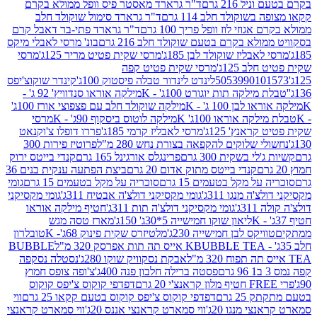
 216 גרם
ד"ר גרארד מאסטר פיס וופל ממולא בקרם
שוקולד חלב 114 גרם
ד"ר גרארד סימול שוקולד חלב
וזי לוז וופל פריך 100 גרם
ד"ר גרארד פתי-בר דאבל קרם
לא בקרם בטעם שוקולד חלב 216 גרם
בונ' מרסי לאבלי מיקס
בליז שוקולד לבן 185ג'
מרסי שקית פטיט מריר 125ג'
מרסי
ב 125ג'
מרסי שקית פטיט קפה
505399010
לינדט לינדור טבלה פיסטוק 100ג'
קינדר שוקוצ'יפס
ילקה תות יוגורט 100ג' - K
מילקה אוראו סנדוויץ' 92 ג' -
בן 100 ג' - K
מילקה שוקולד חלב עם פצפוצי אורז 100ג'
ה אוראו 100ג' K
מילקה לוטוס ביסקוף 90ג' - K
מרסי
אנץ' 125ג'
מרסי לאבליז קרמי 185ג'
פררו דופלו צ'וקנאט
 שלוקים להקפאה בצורת נחש 280 מ"ל
פרוטיז פירות 300
י בשקית 300 גרם
פרינגלס אורגינל 165 גרם
קנדי בייטס ירוק
קנדי בייטס מתוק אדום 20 גרם
ביצת הפתעה ענקית בנים 36
ל מקל בטעמים 15 גרם
סוכריה על מקל בטעמים 15 גרם
גומי
 מנגו 311ג'
גומי מקסיקני דולצ'ה אבטיח 311ג'
גומי מקסיקני
ג'
גומי מקסיקני דולצ'ה תות 311ג'
חטיף מילקה אוראו
ליאון שוקו חמישייה 5*30ג' 150ג'
מארז טסה מגש
יקס לבן חמישייה 230ג'
מלטיזרס שקית פינוק 68ג'- K
טובלרון
BUBBLE TEA אייס תה תות אפרסק 320 מ"ל
BUBBLE
אבקת נסקוויק שוקו 280ג'
נסטלה נסקפה
פסטה ברילה חלבון פנה 400ג'
צ'ופה צופס חמוץ
דפדפי קוקוס צ'יפס קוקוס
2 גרם
דפדפי קוקוס צ'יפס קוקוס בטעם קקאו 25 גרם
ווי
 מנגו 20ג'
ווי סמארט קראנצי אננס 20ג'
ווי סמארט קראנצי