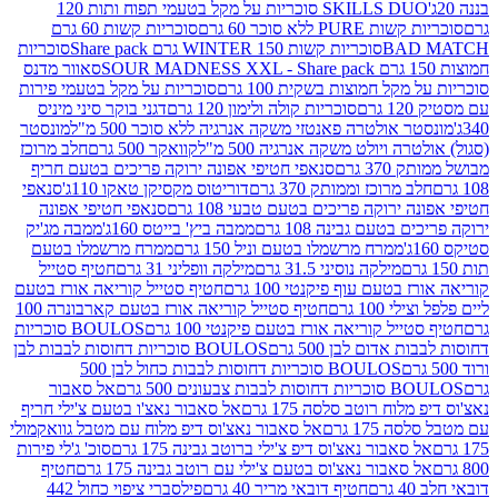
SKILLS DUO סוכריות על מקל בטעמי תפוח ותות 120
P ללא סוכר 60 גרם
סוכריות קשות 60 גרם
BAD
סוכריות קשות WINTER 150 גרם Share pack
סוכריות
סאוור מדנס
קל חמוצות בשקית 100 גרם
סוכריות על מקל בטעמי פירות
סוכריות קולה ולימון 120 גרם
דגני בוקר סיני מיניס
 אולטרה פאנטזי משקה אנרגיה ללא סוכר 500 מ"ל
מונסטר
ה ויולט משקה אנרגיה 500 מ"ל
קוואקר 500 גרם
חלב מרוכז
3 גרם
סנאפי חטיפי אפונה ירוקה פריכים בטעם חריף
 מרוכז וממותק 370 גרם
דוריטוס מקסיקן טאקו 110ג'
סנאפי
ירוקה פריכים בטעם טבעי 108 גרם
סנאפי חטיפי אפונה
בטעם גבינה 108 גרם
ממבה ביץ' בייטס 160ג'
ממבה מג'יק
ממרח מרשמלו בטעם וניל 150 גרם
ממרח מרשמלו בטעם
מילקה נוסיני 31.5 גרם
מילקה וופליני 31 גרם
חטיף סטייל
בטעם עוף פיקנטי 100 גרם
חטיף סטייל קוריאה אורז בטעם
100 גרם
חטיף סטייל קוריאה אורז בטעם קארבונרה 100
יל קוריאה אורז בטעם פיקנטי 100 גרם
BOULOS סוכריות
אדום לבן 500 גרם
BOULOS סוכריות דחוסות לבבות לבן
BOULOS סוכריות דחוסות לבבות כחול לבן 500
 צבעונים 500 גרם
אל סאבור
וח רוטב סלסה 175 גרם
אל סאבור נאצ'ו בטעם צ'ילי חריף
175 גרם
אל סאבור נאצ'וס דיפ מלוח עם מטבל גוואקמולי
סאבור נאצ'וס דיפ צ'ילי ברוטב גבינה 175 גרם
סוכ' ג'לי פירות
סאבור נאצ'וס בטעם צ'ילי עם רוטב גבינה 175 גרם
חטיף
חטיף דובאי מריר 40 גרם
פילסברי ציפוי כחול 442