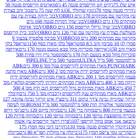
קיט קט קריסמיס סנטה 45 ג'
סמארטיס קריסמיס סנטה 50
עומד 70ג'
גונץ שוקולד LOL לוח שנה 75 גרם
בונ' זהב בצורת
תקים 170 גרם VOBRO
בונ' ירוקה בצורת עץ עם
בונ' שוק' דמויות סנטה 160 גרם
נ' שוק' גריזלי קריסמס 156 גרם VOBRO
בונ' אדומה
עץ מקרטון עם שרי 126 גרם VOBRO
בונ' בית קריסמס
 200 גרם VOBRO
10 סביבון פלסטיק צבעוני 9
טראפל בלגי מארז כסף 150ג'
טראפל בלגי
אירופה סוכריות מקל סבא בטעם מנטה 170 גרם
אירופה
סבא בטעם תות 170 גרם
מונסטר גרין זירו פחית 500
ULT
מונסטר 500 מ"ל PIPELINE
ABK
PU
לקריסמיס ידית אדומה מס' 2 300 גרם
ABK מארז מתנה
מס' 1 200 גרם
ABK מארז ממתקים לקריסמיס ידית
ABK מארז ממתקים יוקרתי לקריסמיס (מלאך) מס'
ABK מארז ממתקים גדול לקריסמיס דגם תיק מס' 4 500
קיבלר
גבינה צ'דר כתום 311 גרם
צ'יז איט קרקר גבינה צהובה 127
ולטרה תות 500 מ"ל
מונסטר 500 מ"ל ROSSI
גומי לעיסה
 גרם
בזוקה ברי 120 גרם
בזוקה מיקס 120 גרם
ג'וסי דרופ
ת טרופי 120 גרם
בזוקה טרופי 120 גרם
בזוקה פירות 120
מס כחול קריספי 107ג'
פררו רושר קריסמיס עץ אשוח
קריסמיס סנטה עומד 110ג'
הריבו דובי גומי חמוץ 175
י צ'יפס חמוץ 175ג'
בייגלה ציו מקלות תפו"א 80 גרם
בייגלה
ים 100 גרם
טרולי גומי ממולא תות 75 גרם
טרולי גומי