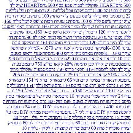
ולד לבבות צבע כסף 500 גרם
HEART שוקולד
50 גרם
סניקרס וופל גליליות 22 גרם
טוויקס וופל גליליות
ו טורטילה צ'יפס בטעם צ'ילי מתוק 100 גרם
קינג עוגיות רכות
ס ללת''ס 160 גרם
קינג עוגיות רכות צ'יפס קרמל מלוח 160
יות רכות שוקולד מריר צ'יפס חלבון 160 גרם
מרק ראמן פיקנטי
 גרם
גולון שרקיז ללא גלוטן טו-גו 160ג'
גולון שוקובום
 120ג'
טבלת פררו רושר מקדמיה ואגוז לוז 90 גרם
קינדר
נדס 120 גרם
קינדר הפי מומנטס 161 גרם
מילקה עוגת
מילקה טבלה צימוק אגוז חדש 270ג' - K
מילקה טראפל
שקית מארס מיני מיקס 400 גרם
קראנצ'י רואופ בטעם
אם אנד אם בוטנים 220ג'
מנורת 3 המשאלות סוכריות 9.6
לד לבן להמסה 28% קקאו בד"צ 750 גרם
מטבעות
 קקאו בד"צ 750 גרם
מטבעות שוקולד מריר
קינדר בואנו מיני מיקס 205
ראו במילוי קרם וניל 66 גרם
אוראו בראוניז 154 גרם
אוראו
אוראו קראנצ'י בייטס 110 גרם
אוראו גולדן 154 גרם
מילקה
מרשמלו 150 גר – ברבי 24 יחידות
מרשמלו 150 גר –
מרשמלו נקניקייה 10 גרם
מארז טסה של בוננזה
מארז טסה
עוגיות מזרחיות בטעם שום בצל 400 גרם אחוה
עוגיות מזרחיות
ערכה להכנת ממתק DIY טיפות 24 גרם
ערכה
 17 גרם
ערכה להכנת ממתק DIY גומי על
ממתק אבקה מדליקה 12 גרם
הנשיקות שלי "דובי" 40
 סוכריות כוכב 60 גרם
תיק יצירה סוכריות לב 60 גרם
תיק
פרח 60 גרם
סוכריות קופצות + לקקן - גלידה 10