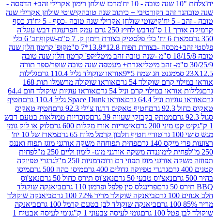
מרכז שולחן רימון אקרילי זהב+ הדפסה -
ר זהב דקורטיבי + כיתוב שנה טובה
קישוטי שולחן אקרילי שנה
יח'
קישוטי שולחן אקרילי שנה טובה -כסף - 5 יח'
דג כסף
 ס"מ
דבש לחיץ 250 גרם עמק חפר
עוגת דבש עוגל'ה
טיק בצורת רימון ק. 7 ס"מ-שקוף
חב' 6 כלי
 -בצורת תפוח 12.8*13.8*7 ס"מ
קופ' קרטון חלון שנה
קפ' קרטון חלון שנה טובה
אגרת+ מעטפה שנה טובה שופר/ספר תורה
מגנט חג שמח 5*9
אוראו שוקולד גליל 110.4 גרם
גלילות
קרם שוקולד 54 גרם
אוראו שוקולה מרשמלו תות 168
ראו במילוי קרם וניל 54 גרם
אוראו עוגיות שוקולד חום 64.4
ת וניל 64.4 גרם
אוראו Space Dunk גליל 110.4 גרם
חטיף
גרם
חטיף טאקיס דרגון צ'ילי 92.3 גרם
חטיף טאקיס
ממתק בקבוקי שעווה 39 גרם
סוכריות ממולאות בטעם דבש
יני 200 גרם
איטריות אורז מקלות 600 גרם
לוק או לוק גומי
טודיי חטיף חלבון קרמל מלוח 65 גרם
מארז של 10 יח'
ס 140 גרם
פחית תפוחחה משקה אורגני מוגז תפוח ואננס
ת לימוננדה משקה אורגני מוגז- לימון וליים 250 מ"ל
פחית
אורגני מוגז תפוזי דם ודומדמניות 250 מ"ל
גרגרי טפיוקה
גרגרי טפיוקה גדולים 400 גרם
מיסו כהה 500 גרם
מיסו
נאצ'וס טבעי 50 גרם
נאצ'וס תירס כחול 50 גרם
נאצ'וס
פרינגלס סין פלפל ופרמזן 110 גרם
ביאנקה שוקולד
ם
ביאנקה שוקולד מריר 72% 100 גרם
ביאנקה שוקולד
ביאנקה שוקולד לבן בטעם קרמל 100 גרם
ביאנקה
100 גרם
גומי לעיסה צבעוני 1 ק"ג
גומי לעיסה אבטיח 1