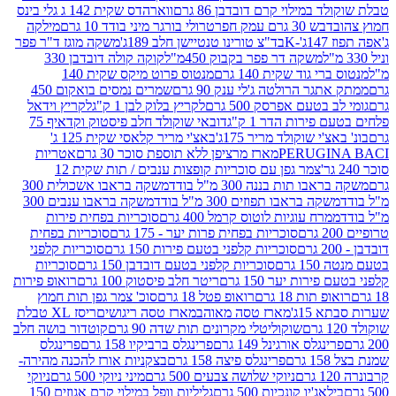
במילוי קרם דובדבן 86 גרם
ווארהדס שקית 142 ג גלי בינס
בש 30 גרם עמק חפר
טרולי בורגר מיני בודד 10 גרם
מילקה
K
בד"צ טורינו טנטיישן חלב 189ג'
משקה מוגז ד"ר פפר
משקה דר פפר בקבוק 450מ"ל
קוקה קולה דובדבן 330
 גוד שקית 140 גרם
מנטוס פרוט מיקס שקית 140
ר הרולטה ג'לי ענק 90 גרם
שמרים נמסים בואקום 450
בטעם אפרסק 500 גרם
לקריץ בלוק לבן 1 ק"ג
לקריץ וידאל
ירות הדר 1 ק"ג
דובאי שוקולד חלב פיסטוק וקדאיף 75
י שוקולד מריר 175ג'
באצ'י מריר קלאסי שקית 125 ג'
PERUGI
מארז מרציפן ללא תוספת סוכר 30 גרם
אטריות
צמר גפן עם סוכריות קופצות ענבים / תות שקית 12
 תות בננה 300 מ"ל בודד
משקה בראבו אשכולית 300
ה בראבו תפוזים 300 מ"ל בודד
משקה בראבו ענבים 300
רח עוגיות לוטוס קרמל 400 גרם
סוכריות בפחית פירות
סוכריות בפחית פרות יער - 175 גרם
סוכריות בפחית
סוכריות קלפני בטעם פירות 150 גרם
סוכריות קלפני
גרם
סוכריות קלפני בטעם דובדבן 150 גרם
סוכריות
רות יער 150 גרם
ריטר חלב פיסטוק 100 גרם
רואופ פירות
תות 18 גרם
רואופ פטל 18 גרם
סוכ' צמר גפן תות חמוץ
1ג'
מארז טסה מאוהב
מארז טסה ריגושים
ריסז XL טבלת
שוקוליטלי מקרונים תות שדה 90 גרם
קוטדור בושה חלב
גלס אורגינל 149 גרם
פרינגלס ברביקיו 158 גרם
פרינגלס
פרינגלס פיצה 158 גרם
בצקניות אורז להכנה מהירה-
ניוקי שלושה צבעים 500 גרם
מיני ניוקי 500 גרם
ניוקי
ג'יו קונכיות 500 גרם
גליליות וופל במילוי קרם אגוזים 150