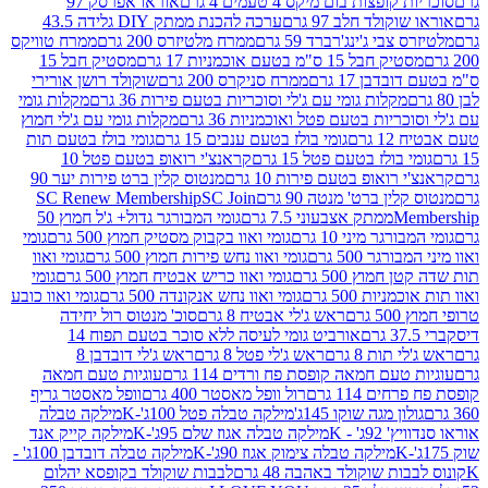
פצות בום מיקס 4 טעמים 4 גרם
אוראו אפרסק 97
ולד חלב 97 גרם
ערכה להכנת ממתק DIY גלידה 43.5
בי ג'ינג'רברד 59 גרם
ממרח מלטיזרס 200 גרם
ממרח טוויקס
בל 15 ס"מ בטעם אוכמניות 17 גרם
מסטיק חבל 15
בן 17 גרם
ממרח סניקרס 200 גרם
שוקולד רושן אורירי
מקלות גומי עם ג'לי וסוכריות בטעם פירות 36 גרם
מקלות גומי
ריות בטעם פטל ואוכמניות 36 גרם
מקלות גומי עם ג'לי חמוץ
רם
גומי בולז בטעם ענבים 15 גרם
גומי בולז בטעם תות
בולז בטעם פטל 15 גרם
קראנצ'י רואופ בטעם פטל 10
רואופ בטעם פירות 10 גרם
מנטוס קלין ברט פירות יער 90
ין ברט' מנטה 90 גרם
SC Join
SC Renew Membership
M
ממתק אצבעוני 7.5 גרם
גומי המבורגר גדול+ ג'ל חמוץ 50
גר מיני 10 גרם
גומי ואוו בקבוק מסטיק חמוץ 500 גרם
גומי
גר 500 גרם
גומי ואוו נחש פירות חמוץ 500 גרם
גומי ואוו
מוץ 500 גרם
גומי ואוו כריש אבטיח חמוץ 500 גרם
גומי
ות 500 גרם
גומי ואוו נחש אנקונדה 500 גרם
גומי ואוו כובע
רם
ראש ג'לי אבטיח 8 גרם
סוכ' מנטוס רול יחידה
אורביט גומי לעיסה ללא סוכר בטעם תפוח 14
תות 8 גרם
ראש ג'לי פטל 8 גרם
ראש ג'לי דובדבן 8
עם חמאה קופסת פח ורדים 114 גרם
עוגיות טעם חמאה
 114 גרם
רול וופל מאסטר 400 גרם
וופל מאסטר גריף
ון מגה שוקו 145ג'
מילקה טבלה פטל 100ג'-K
מילקה טבלה
ג' - K
מילקה טבלה אגוז שלם 95ג'-K
מילקה קייק אנד
מילקה טבלה צימוק אגוז 90ג'-K
מילקה טבלה דובדבן 100ג' -
ת שוקולד באהבה 48 גרם
לבבות שוקולד בקופסא יהלום