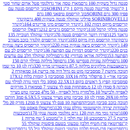
ת 100 גרם
מארז טסה אור גדול
גומי פטל אדום שחור סטי
רינטה סנטה מיקס 1 ק"ג SORINI
בונ' קריסמס סנטה עם
בונ' קריסמס טיפאני 180 גרם
גרם
SORINI
קינדר
דמות 102 ג'
קינדר קריסמיס מיני פריינדס 164ג'
קינדר
מל 110ג'
קינדר קריסמס גרביים 212ג'
רפאלו קריסמס
פררו רושר קריסמיס סנטה 70ג'
קינדר שוקולד חנוכייה 135
יסמס תיק מיקס 193ג'
קינדר קריסמיס קלנדר כוכב מעורב
 קריסמיס ביצה ענקית בנות 220ג'
קינדר קריסמיס ביצה ענקית
ינדר קריסמס דמויות עם הפתעה 36ג'
קינדר קריסמיס לב עם
מילקה אוראו סנדוויץ 92 גרם
מילקה שוקולד חלב עם עדשים
קה עוגיות סנסיישן 156 גרם
וופל מילקה במילוי קרם 150
לקיניס מילקה 87.5 גרם
טורינו מריר 320ג'
דן לגן 10 כד שמן
 סמ
סביבון מוט נס גדול היה פה ברשת 14 סמ
אקדח 2
33 סמ
סביבון 5 קומות בלוח 17X12
ופ 22.5X13 סמ
10 כלי דמוי נורה למילוי עם
דן לגן 12 מ.מפתחות פנס לד צבעוני 7 סמ
מארז 3 מזרקים
10 מל'
מזרק גדול לאפייה - 50 מל'
4 סביבון טוש מצייר
דן לגן 10 סביבון טוש מצייר צבעוני 6.5X5.5 סמ
3 חותכן
סביבון חנוכיה
הפתעה 10 פנס לד צבעוני 9 סמ
12 מזרק 20 מל'
ירה וקישוט
גומי נודלס ענקי 120ג'
מרשמלו פאסט פוד
 מח תות 120 גרם נוזל
גומי סנטה ענקי 170ג'
מטבעות
מטבע 10 שח חלבי 1 ק"ג
מטבע 5 שח פרווה 1
פרוטאין פרו-חטיף חלבון טבעוני בטעם פיסטוק שוקולד 55
פרו-חטיף חלבון טבעוני בטעם שוקולד וניל 55 גרם
פרוטאין