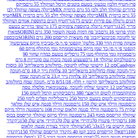
בון טבעוני בטעם בוטנים קרמל ושוקולד 55 גרם
מיקס
 ולבן 55 גרם כרמית MIX
בייגלה מצופה שוקולד לבן
בייגלה מצופה שוקולד חלב 55 גרם כרמית MIX
חטיף
עם פירות יבשים 175גר'
חטיף דגנים בתוספת אגוזים ושוקולד
חטיף גרונלה בתוספת צימוקים 175 גר'
טופי כדורים בטעם
ם
בונ' פח דמות סנטה השומר 350 גרם SORINI
מארז
ביבונצ'יק
בונ' פח משאית קריסמס 200 גרם SORINI
בובספוג
 330 מל
שק' קונפטי פי.וי.סי-סביביון מיקס צבעים
שק'
וי.סי-כד שמן מיקס צבעים
ממתק גומי מתקלף מיקס 60
י מתקלף מנגו 75 גרם
לייס בטעם כמהין שחור 90
קולד 18 גרם
צעצוע סנטה בובות עם סוכריות 8 גרם
1 קישוטי שולחן לחנוכה -כחול/זהב מיטאלי
חב' 10 כוסות
 שמח כחול/זהב מיטאלי
חב' 10 צלחות נייר ק.18 ס"מ-חנוכה
הב מיטאלי
חב' 10 צלחות נייר ק.23 ס"מ-חנוכה שמח
יטאלי
קפ' קרטון + חלון- 8/51/18 ס"מ -חנוכה שמח כחול/זהב
עוני
מארז סלסלה טסה
לוטוס קראנצ'י 380 גרם
ביסקויט קרמל לוטוס 156
לוטוס בטעם קרמל 250 גרם
גליליות וופלים לימון 250
ד איש שלג 150 גרם
סנטה וורלד סנטה,איש שלג ומלאך
סנטה וורלד סנטה קלאוס שקית 108 גרם
סנטה וורלד מיקס
 במגף 243 גרם
סנטה וורלד מיקס שוקולד קריסמס בכוס
י פינגווין 70ג'
היידי איש שלג 70ג'
היידי איש שלג 150ג'
קינדר
3xג' 45ג'
שוקולד קינדר בצורת סנטה קלאוס
קריסמיס כוכב קטן 40 ג
קינדר קריסמס שוקולד 150ג'
קינדר
בנים 75ג'
פררו קריסמס רושר כוכב 37.5 ג'
דופלו קריסמיס