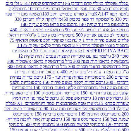
במילוי קרם דובדבן 86 גרם
ווארהדס שקית 142 ג גלי בינס
בש 30 גרם עמק חפר
טרולי בורגר מיני בודד 10 גרם
מילקה
K
בד"צ טורינו טנטיישן חלב 189ג'
משקה מוגז ד"ר פפר
משקה דר פפר בקבוק 450מ"ל
קוקה קולה דובדבן 330
 גוד שקית 140 גרם
מנטוס פרוט מיקס שקית 140
ר הרולטה ג'לי ענק 90 גרם
שמרים נמסים בואקום 450
בטעם אפרסק 500 גרם
לקריץ בלוק לבן 1 ק"ג
לקריץ וידאל
ירות הדר 1 ק"ג
דובאי שוקולד חלב פיסטוק וקדאיף 75
י שוקולד מריר 175ג'
באצ'י מריר קלאסי שקית 125 ג'
PERUGI
מארז מרציפן ללא תוספת סוכר 30 גרם
אטריות
צמר גפן עם סוכריות קופצות ענבים / תות שקית 12
 תות בננה 300 מ"ל בודד
משקה בראבו אשכולית 300
ה בראבו תפוזים 300 מ"ל בודד
משקה בראבו ענבים 300
רח עוגיות לוטוס קרמל 400 גרם
סוכריות בפחית פירות
סוכריות בפחית פרות יער - 175 גרם
סוכריות בפחית
סוכריות קלפני בטעם פירות 150 גרם
סוכריות קלפני
גרם
סוכריות קלפני בטעם דובדבן 150 גרם
סוכריות
רות יער 150 גרם
ריטר חלב פיסטוק 100 גרם
רואופ פירות
תות 18 גרם
רואופ פטל 18 גרם
סוכ' צמר גפן תות חמוץ
1ג'
מארז טסה מאוהב
מארז טסה ריגושים
ריסז XL טבלת
שוקוליטלי מקרונים תות שדה 90 גרם
קוטדור בושה חלב
גלס אורגינל 149 גרם
פרינגלס ברביקיו 158 גרם
פרינגלס
פרינגלס פיצה 158 גרם
בצקניות אורז להכנה מהירה-
ניוקי שלושה צבעים 500 גרם
מיני ניוקי 500 גרם
ניוקי
ג'יו קונכיות 500 גרם
גליליות וופל במילוי קרם אגוזים 150