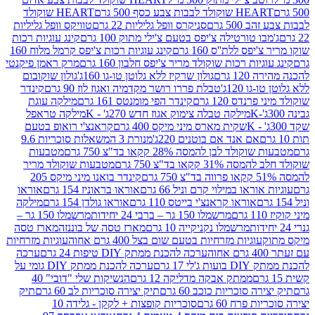
ולד לבבות צבע כסף 500 גרם
HEART שוקולד
50 גרם
סניקרס וופל גליליות 22 גרם
טוויקס וופל גליליות
ו טורטילה צ'יפס בטעם צ'ילי מתוק 100 גרם
קינג עוגיות רכות
ס ללת''ס 160 גרם
קינג עוגיות רכות צ'יפס קרמל מלוח 160
יות רכות שוקולד מריר צ'יפס חלבון 160 גרם
מרק ראמן פיקנטי
 גרם
גולון שרקיז ללא גלוטן טו-גו 160ג'
גולון שוקובום
 120ג'
טבלת פררו רושר מקדמיה ואגוז לוז 90 גרם
קינדר
נדס 120 גרם
קינדר הפי מומנטס 161 גרם
מילקה עוגת
מילקה טבלה צימוק אגוז חדש 270ג' - K
מילקה טראפל
שקית מארס מיני מיקס 400 גרם
קראנצ'י רואופ בטעם
אם אנד אם בוטנים 220ג'
מנורת 3 המשאלות סוכריות 9.6
לד לבן להמסה 28% קקאו בד"צ 750 גרם
מטבעות
 קקאו בד"צ 750 גרם
מטבעות שוקולד מריר
קינדר בואנו מיני מיקס 205
ראו במילוי קרם וניל 66 גרם
אוראו בראוניז 154 גרם
אוראו
אוראו קראנצ'י בייטס 110 גרם
אוראו גולדן 154 גרם
מילקה
מרשמלו 150 גר – ברבי 24 יחידות
מרשמלו 150 גר –
מרשמלו נקניקייה 10 גרם
מארז טסה של בוננזה
מארז טסה
עוגיות מזרחיות בטעם שום בצל 400 גרם אחוה
עוגיות מזרחיות
ערכה להכנת ממתק DIY טיפות 24 גרם
ערכה
 17 גרם
ערכה להכנת ממתק DIY גומי על
ממתק אבקה מדליקה 12 גרם
הנשיקות שלי "דובי" 40
 סוכריות כוכב 60 גרם
תיק יצירה סוכריות לב 60 גרם
תיק
פרח 60 גרם
סוכריות קופצות + לקקן - גלידה 10