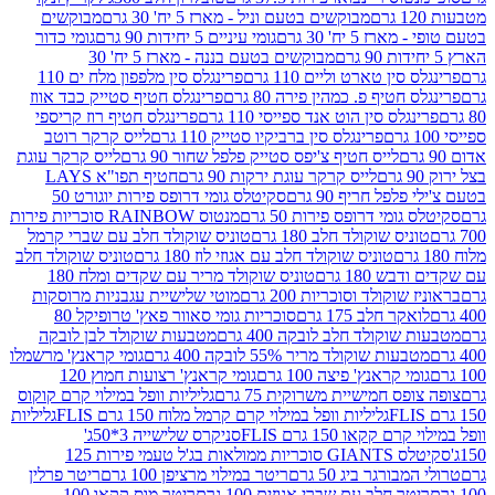
מבוקשים בטעם וניל - מארז 5 יח' 30 גרם
מבוקשים
5 יח' 30 גרם
גומי עיניים 5 יחידות 90 גרם
גומי כדור
מבוקשים בטעם בננה - מארז 5 יח' 30
ין טארט וליים 110 גרם
פרינגלס סין מלפפון מלח ים 110
חטיף פ. כמהין פירה 80 גרם
פרינגלס חטיף סטייק כבד אווז
לס סין הוט אנד ספייסי 110 גרם
פרינגלס חטיף רוז קריספי
פרינגלס סין ברביקיו סטייק 110 גרם
לייס קרקר רוטב
לייס חטיף צ'יפס סטייק פלפל שחור 90 גרם
לייס קרקר עוגת
לייס קרקר עוגת ירקות 90 גרם
חטיף תפו"א LAYS
פל חריף 90 גרם
סקיטלס גומי דרופס פירות יוגורט 50
ומי דרופס פירות 50 גרם
מנטוס RAINBOW סוכריות פירות
יס שוקולד חלב 180 גרם
טוניס שוקולד חלב עם שברי קרמל
טוניס שוקולד חלב עם אגוזי לוז 180 גרם
טוניס שוקולד חלב
 180 גרם
טוניס שוקולד מריר עם שקדים ומלח 180
וקולד וסוכריות 200 גרם
מוטי שלישיית עגבניות מרוסקות
ר חלב 175 גרם
סוכריות גומי סאוור פאץ' טרופיקל 80
וקולד חלב לובקה 400 גרם
מטבעות שוקולד לבן לובקה
ות שוקולד מריר 55% לובקה 400 גרם
גומי קראנץ' מרשמלו
י קראנץ' פיצה 100 גרם
גומי קראנץ' רצועות חמוץ 120
ס חמישיית משרוקית 75 גרם
גליליות וופל במילוי קרם קוקוס
גליליות וופל במילוי קרם קרמל מלוח 150 גרם FLIS
גליליות
קקאו 150 גרם FLIS
סניקרס שלישייה 3*50ג'
סקיטלס GIANTS סוכריות ממולאות בג'ל טעמי פירות 125
ורגר ביג 50 גרם
ריטר במילוי מרציפן 100 גרם
ריטר פרלין
ר חלב עם שברי אגוזים 100 גרם
ריטר מוס קקאו 100