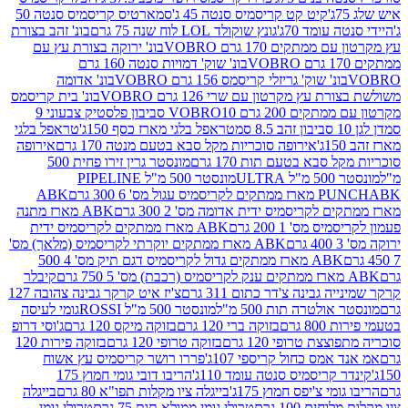
קיט קט קריסמיס סנטה 45 ג'
סמארטיס קריסמיס סנטה 50
עומד 70ג'
גונץ שוקולד LOL לוח שנה 75 גרם
בונ' זהב בצורת
תקים 170 גרם VOBRO
בונ' ירוקה בצורת עץ עם
בונ' שוק' דמויות סנטה 160 גרם
נ' שוק' גריזלי קריסמס 156 גרם VOBRO
בונ' אדומה
עץ מקרטון עם שרי 126 גרם VOBRO
בונ' בית קריסמס
 200 גרם VOBRO
10 סביבון פלסטיק צבעוני 9
טראפל בלגי מארז כסף 150ג'
טראפל בלגי
אירופה סוכריות מקל סבא בטעם מנטה 170 גרם
אירופה
סבא בטעם תות 170 גרם
מונסטר גרין זירו פחית 500
ULT
מונסטר 500 מ"ל PIPELINE
ABK
PU
לקריסמיס ידית אדומה מס' 2 300 גרם
ABK מארז מתנה
מס' 1 200 גרם
ABK מארז ממתקים לקריסמיס ידית
ABK מארז ממתקים יוקרתי לקריסמיס (מלאך) מס'
ABK מארז ממתקים גדול לקריסמיס דגם תיק מס' 4 500
קיבלר
גבינה צ'דר כתום 311 גרם
צ'יז איט קרקר גבינה צהובה 127
ולטרה תות 500 מ"ל
מונסטר 500 מ"ל ROSSI
גומי לעיסה
 גרם
בזוקה ברי 120 גרם
בזוקה מיקס 120 גרם
ג'וסי דרופ
ת טרופי 120 גרם
בזוקה טרופי 120 גרם
בזוקה פירות 120
מס כחול קריספי 107ג'
פררו רושר קריסמיס עץ אשוח
קריסמיס סנטה עומד 110ג'
הריבו דובי גומי חמוץ 175
י צ'יפס חמוץ 175ג'
בייגלה ציו מקלות תפו"א 80 גרם
בייגלה
ים 100 גרם
טרולי גומי ממולא תות 75 גרם
טרולי גומי