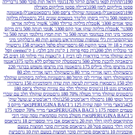
לפאי גראהם קרקר 170ג'
גומי וידאל תות סוכר 500 גר'
ברילה
לימון 190ג'
ברילה פסטו בזיליקום מוצרלה
ג'לו-פאנטונה שוקולד צ'יפס 500 גרם
סאנטאנג'לו-פאנטונה
דיי ביסתן קלינדר בטעמים שונים 251 גרם
טבלת מילקה
K
טבלת מילקה טריולד 280ג' K
שוק' מילקה אוראו
לת מילקה שוקו אנד קקס 300ג' K
גומי תנתה 500 גרם מיקס
 תות בננה
גומי תנתה 500 גר' תות חמוץ גדול
גומי תנתה 500 גר'
יות ג'לי עטופות שמחות
ראש משוגע תות 40 גרם
לקקני מיני
פרינגלס פלפל הבאנרס 158 גרם
שוק'
 200ג'
דג כסף פרווה 1 ק"ג
דג זהב חלבי- 1 ק"ג
cremo וופל
 מריר בודד
אורז לבן דביק 1 ק"ג
אצות נורי סילוור 10 דפים 25
נת סחלב 500 גרם
נסטלה קורנפלקס ללא גלוטן 375ג'
אנטון
וי בייליס 175 גרם
אנטון ברג מרציפן משמש בברנדי 220
שן אורירי מריר 80 גרם
שוקולד רושן אורירי חלב 80
ושן אורירי לבן קרמל 80 גרם
עוגיות מילקה ביסקוויט שוקולד
מארז סוכריות לעיסה תות שדה ודומדמניות 150 גרם
היידי
1ג'
טוניס שוקולד חלב עם עוגיות שוקולד צ'יפס 180
לד מריר מעולה 70% 180 גרם
טוניס שוקולד חלב עם שברי
גולון דיאג'סטיב 250ג'
גולון דיאג'סטיב ש.שועל שוק'
 קפה שקית 125 ג' PERUGINA BACI
באצ'י מיקס 3
PERUGINA
באצ'י מריר 70% קופסה 175
מארז משולב מתוק טסה
מארז טסה שובי דובי
קן רולר תות 20 גרם
יאמס אבן נייר ומספריים 18 גרם
יאמס
עם פטל 20 גרם
יאמס סוכריות סוכר חמוצות בטעם
יאמס סוכריות סוכר חמוצות בטעם תות 10 גרם
ביצת