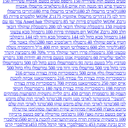
ת עשירייה 150 גרם
פס טעים בטעם אבטיח עשירייה 150
דפי מנטה תות אדום 0.6 גרם
לארבי מרשמלו אבטיח
מרשמלו לב 180ג'
לארבי מרשמלו פרח 180ג'
הריבו מרשמלו
הריבו מרשמלו אקזוטיק 175ג'
WOW Z קלסטרס פירות 85
 85 גרם
שוקולד Angel hair צמר גפן עם
טבלת שוקולד דובאי לבן 200 גרם
טבלת שוקולד דובאי
WOW Z רופ משפחתי פירות 100 גרם
מקל סבא צבעוני
 סבא כחול לבן 144 גרם
מקל סבא ורוד לבן 144 גרם
קלבי
ולד 40 גרם
גולון דיאג'סטיב תפוז 280ג'
גולון באטר פליי
ב 600 גרם
פולרטי חטיפי קרח 400 מ"ל ורוד
ממרח נוטלה
טבלת פררו רושר שוקולד מריר 70% 90 גרם
ביצת קינדר
60 גרם
מסטיק אגוגו בטעם פירות 40 יחידות 330 גרם
ריצ
טעם גבינה 91 גרם
מרשמלו כובע כחול לבן 500 גרם
מרשמלו
50 ג
מרשמלו מיני ורוד פיני 500 ג
מרשמלו גולף כחול 500
לף אדום 500 גרם
סוכריות סודה בצורת טטריס 216
סודה בצורת כלי עבודה 216 גרם
סוויטאנגו אבקה להכנת
סוויטאנגו ממתיק 700 גרם
סוכריות סודה בצורת
סוכריות סודה בצורת פיצה 180 גרם
מרשמלו חטיפי
ממרח תמרים 450 גרם קליית גת
שקית ההפתעות ממתקים
וני
טרנד לארבי מנגו וקשיו 28ג'
טרנד לארבי תות שלם מיובש
ד לארבי תות שלם מיובש שוקו 60ג'
טרנד לארבי תות שלם
6ג'
מארז ממתקים שקית הפתעה טסה
ג'מבו טורטילה
נת נאצ'ו 100 גרם
ג'מבו טורטילה צ'יפס בטעם ברביקיו
ית שימחת תורה בינונית
תערובת להכנת צ'ורוס 500ג'
פילסברי
 453 גרם
פילסברי ציפוי קרמל מלוח 453ג'
פילסברי קרם