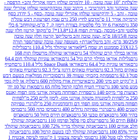
מרכז שולחן רימון אקרילי זהב+ הדפסה -
ר זהב דקורטיבי + כיתוב שנה טובה
קישוטי שולחן אקרילי שנה
יח'
קישוטי שולחן אקרילי שנה טובה -כסף - 5 יח'
דג כסף
 ס"מ
דבש לחיץ 250 גרם עמק חפר
עוגת דבש עוגל'ה
טיק בצורת רימון ק. 7 ס"מ-שקוף
חב' 6 כלי
 -בצורת תפוח 12.8*13.8*7 ס"מ
קופ' קרטון חלון שנה
קפ' קרטון חלון שנה טובה
אגרת+ מעטפה שנה טובה שופר/ספר תורה
מגנט חג שמח 5*9
אוראו שוקולד גליל 110.4 גרם
גלילות
קרם שוקולד 54 גרם
אוראו שוקולה מרשמלו תות 168
ראו במילוי קרם וניל 54 גרם
אוראו עוגיות שוקולד חום 64.4
ת וניל 64.4 גרם
אוראו Space Dunk גליל 110.4 גרם
חטיף
גרם
חטיף טאקיס דרגון צ'ילי 92.3 גרם
חטיף טאקיס
ממתק בקבוקי שעווה 39 גרם
סוכריות ממולאות בטעם דבש
יני 200 גרם
איטריות אורז מקלות 600 גרם
לוק או לוק גומי
טודיי חטיף חלבון קרמל מלוח 65 גרם
מארז של 10 יח'
ס 140 גרם
פחית תפוחחה משקה אורגני מוגז תפוח ואננס
ת לימוננדה משקה אורגני מוגז- לימון וליים 250 מ"ל
פחית
אורגני מוגז תפוזי דם ודומדמניות 250 מ"ל
גרגרי טפיוקה
גרגרי טפיוקה גדולים 400 גרם
מיסו כהה 500 גרם
מיסו
נאצ'וס טבעי 50 גרם
נאצ'וס תירס כחול 50 גרם
נאצ'וס
פרינגלס סין פלפל ופרמזן 110 גרם
ביאנקה שוקולד
ם
ביאנקה שוקולד מריר 72% 100 גרם
ביאנקה שוקולד
ביאנקה שוקולד לבן בטעם קרמל 100 גרם
ביאנקה
100 גרם
גומי לעיסה צבעוני 1 ק"ג
גומי לעיסה אבטיח 1