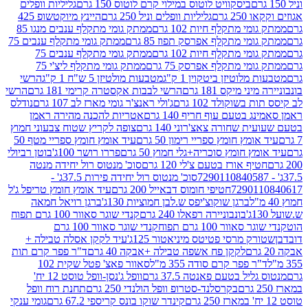
ביסקוויט לוטוס במילוי קרם לוטוס 150 גרם
גליליות וופלים
 גרם
גליליות וופלים וניל 250 גרם
היינץ מיוקטשופ 425
י מתקלף חיות 102 גרם
ממתק גומי מתקלף ענבים מנגו 85
י מתקלף אפרסק תפוז 85 גרם
ממתק גומי מתקלף ענבים 75
י מתקלף חיות 102 גרם
ממתק גומי מתקלף ענבים 75
י מתקלף אפרסק 75 גרם
ממתק גומי מתקלף ליצ'י 75
לוטיזן ביטקוין 1 ק"ג
מטבעות מולטיזן 5 ש"ח 1 ק"ג
הרשי
 מיקס 181 גרם
הרשי לבבות אקסטרה קרימי 181 גרם
הרשי
שוקולד 102 גרם
ג'ולי ראנצ'ר גומי מארז לב 107 גרם
נודלס
בטעם עוף חריף 140 גרם
אטריות להכנה מהירה ראמן
שחורה צאצ'רוני 140 גרם
צופה לקריץ שטוח צבעוני חמוץ
מץ חומץ ספריי רימון 50 גרם
עיד אומץ חומץ ספריי מטף 50
 חומץ סוכריה+גלי חמוץ 50 גרם
פררו רושר 100ג'
בוטן רביולי
ף אורז בטעם צ'לי 120 גרם
סוכ' מנטוס רול יחידה מנטה
סוכ' מנטוס רול יחידה פירות 37.5ג' -
72901
חטיפי חומוס דבאייל 200 גרם
עיד אומץ חומץ טריפל ג'ל
ברגן שוקוצ'יפס ש.לבן חמוציות 130ג'
ברגן רויאל חמאה
בונבוניירה רפאלו 240 גרם
קנדי שוגר סאוור 100 גרם תפוח
וור 100 גרם תפוח
קנדי שוגר סאוור 100 גרם
 מרסי פטיטס מיניאטור 125ג'
עיד לקקן אסלה טבילה +
לקקן פח אשפה טבילה +אבקה 40 גרם
ד"ר פפר קרם תות
 פפר קרם סודה 355 מ"ל
סאוור פאצ' פטל שקית 102
יל בטעם פאנטה 37.5 גרם
וופל ג'נסן-וופל טוסט 12 יח'
בקרסלנד-סטרופ וופל הולנדי 250 גרם
תחנת רוח וופל
קינדר שוקו בונס קריספי 67.2 גרם
גומי ענקי