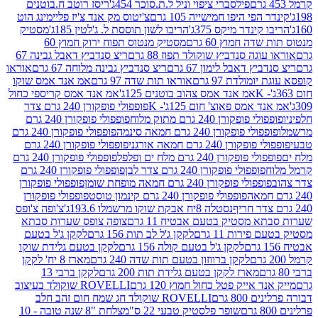
פילסברי ציפוי וניל ל.ת.סוכר 454ג'
ריסז רוטב ח.בוטנים
פי היפו חמישייה 105 גרם
צ'יטוס מק אנד צ'יז פליימינג הוט
ינדר מיקס 375ג'
הריבו לשון תוססת ל. ג'לטין 185ג'
מסטיק
ה חמוץ 60 גרם
מסטיק מנטוס תפוח ירוק חמוץ 60
גה סנדביץ שוקולד תפוז 88 גרם
ריצ סנדביץ דאבל גבינה 67
ץ דאבל לימון 67 גרם
ריצ סנדביץ גבינה מלוחה 67 גרם
אוראו
מולדת 97 גרם
אוראו תות שדה 97 גרם
אמ אנד אמס שוקו
אמ אנד אמס צהוב בוטנים 125ג'
אמ אנד אמס קריספי כחול
אמס פאוצ' חום 125ג'- K
פופפולי פופקורן 240 גרם צדר
פופקורן 240 גרם מתוק מלוח
פופפולי פופקורן 240 גרם
י פופקורן 240 גרם חמאה סינמה
פופפולי פופקורן 240 גרם
רן 240 גרם חמאה אורגני
פופפולי פופקורן 240 גרם
פופקורן 240 גרם מלח ים ופלפל
פופפולי פופקורן 240 גרם
פופפולי פופקורן 240 גרם צדר לבן
פופפולי פופקורן 240 גרם
פולי פופקורן 240 גרם חמאה מופחת שומן
פופפולי פופקורן
פופפולי פופקורן 240 גרם קינמון טוסט
פופפולי פופקורן
נסטלה 8יח אבקת שוקו מרשמלו 193.6ג'
צ'ופה צ'ופס
 מסטיק בטעם אבטיח 11 גרם
צופה צופס שערות סבתא
ירות 11 גרם
לקקן ג'ל לב תות 156 גרם
לקקן ג'ל בטעם
לקקן ג'ל בטעם קולה 156 גרם
לקקן בטעם גלידת שוקו
לקקן ברווזון בטעם תות שדה 240 גרם
מארז 8 יח' לקקן
מארז לקקן בטעם גלידת תות 200 גרם
לקקן ברבי 13
 אייק פטל כחול חמוץ 120 גרם
ROVELLI שוקולד בעיצוב
80 גרם
ROVELLI שוקולד חג שמח חום זהב חלב
שופר פלסטיק טבעי 22 ס"מ
צלחת "8 שנה טובה - 10