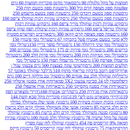
 גולגולת 90 גרם
סאוור מדנס סוכריות חמוצות 60 גרם
 מצופה קרם וניל 300 גרם
עוגת ספוג בטעם תות 250
 בטעם דובדבן 250 גרם
עוגת ספוג בטעם מישמש 250
ג בטעם שוקולד 250 גרם
קינג עוגיות רכות שוקולד צ'יפס 160
יות רכות שוקולד מריר צ'יפס 160 גרם
קינג עוגיות רכות
'יפס 160 גרם
קינג עוגיות רכות שיבולת תפוז שוקו צ'יפס
ה ספוג מצופה קרם קקאו 300 גרם
אורביט רפרשרס מסטיק
עם אבטיח פטל בקבוקון 67 גרם
טרולי גומי פינגווין 150
י שיני דרקולה 150 גרם
טרולי סופר בריין 150ג'
טרולי גומי
טרולי גומי פירות ים 175 גרם
טרולי גומי עכברים 200
י נשיקות תות 200 גרם
טרולי גומי פרות חלב 200 גרם
טרולי
150 גרם
טרולי מרשמלו תפוח 150 גרם
טרולי גומי
200 גרם
קישוטי עוגה בצנצנת 500 גרם צבעוני עגול /
טב ברבקיו טריאקי מתוק 510 מ"ל
בר שוקולד באונטי 57
ולד חלב עם אגוזים 90 גרם
שוק' טב מילקה דיים 100 גרם
יבון צבעוני 5X2 סמ
ארוחת אורז בסגנון איטלקי 250
ז בסגנון מקסיקני 250 גרם
ארוחת אורז אושפלו 250
ז מג'דרה 250 גרם
הריבו אבטיח 160ג'
היידי מוצארט תפוז
וצארט נוגט ליצ'י 119ג'
גונץ סוכריית מקל סבא קשת 144
ת קטנות בשקית 100 גרם
גונץ אנשי שלג משוקולד במילוי
85 גרם
גונץ אנשי שלג משוקולד במילוי קרם חלב ברשת
 סנטה משוקולד במילוי קרם חלב ברשת 85 גרם
גונץ שוקולד
שישיה 78 גרם
גונץ שוקולד חלב סנטה 100 גרם
גונץ עוגיות
גונץ שוקולד לוח שנה מפרץ
גרם
גונץ שוקולד לוח שנה קריסמיס 50 גרם
גונץ מיקס