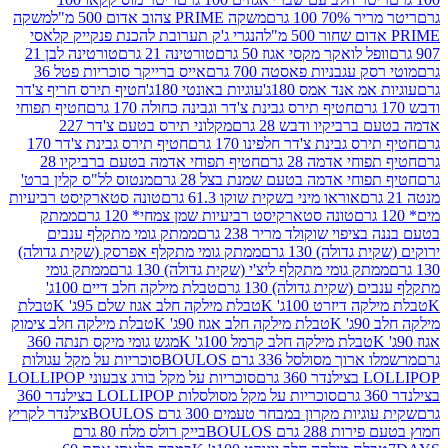
 100 גרם
משקה PRIME צהוב אדום 500 מ"ל
משקה
הנגרי ג'ק תערובת להכנת פנקייק קלאסי
ל לואקר מקסי אגוז 50 גרם
טורטינה 21 גרם
טורטינה לבן 21
 עגבניות פאסטה 700 גרם
אייס ברייקר סוכריות פטל 36
מ אנד אמס 180ג'
עוגיות באונטי 180ג'
חטיף תירס חריף צ'דר
חטיף תירס גבינת צ'דר וגבינה כחולה 170 גרם
חטיף תפוחי
ביקיו ודבש 28 גרם
מקלוני תירס בטעם צ'דר 227
 גבינת צ'דר חלפינו 170 גרם
חטיף תירס גבינת צ'דר 170
חי אדמה 28 גרם
חטיף תפוחי אדמה בטעם ברביקיו 28
וחי אדמה בטעם שמנת בצל 28 גרם
מנטוס לל"ס קלין ברט'
אוראו מיני בשקית שוקו 61.3 גרם
טונה סטארקיסט רביעיות
טונה סטארקיסט רביעיות שמן צמחי* 120 גרם
ממתק
יפוי שוקולד מריר 238 גרם
ממתק גומי מתקלף ענבים
דולה) 130 גרם
ממתק גומי מתקלף אפרסק (שקית גדולה)
ק גומי מתקלף ליצ'י (שקית גדולה) 130 גרם
ממתק גומי
(שקית גדולה) 130 גרם
טבלת מילקה חלב דיים 100ג'
דיזרט 100ג' K
טבלת מילקה חלב אגוז שלם 95ג' K
טבלת
K
טבלת מילקה חלב אגוז 90ג' K
טבלת מילקה חלב צימוק
טבלת מילקה חלב קרמל 100ג' K
מגש גומי מיקס תנתה 360
 מסולסל 336 גרם BOULOS
סוכריות על מקל עגולות
 גרם
סוכריות על מקל בורג צבעוני LOLLIPOP
סוכריות על מקל מסולסלות LOLLIPOP בצילנדר 360
ות מקרון במבחר טעמים 300 גרם BOULOS
צילנדר לקריץ
28 גרם BOULOS
בייק רולס מלח 80 גרם