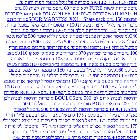
SKILLS DUO סוכריות על מקל בטעמי תפוח ותות 120
P ללא סוכר 60 גרם
סוכריות קשות 60 גרם
BAD
סוכריות קשות WINTER 150 גרם Share pack
סוכריות
סאוור מדנס
קל חמוצות בשקית 100 גרם
סוכריות על מקל בטעמי פירות
סוכריות קולה ולימון 120 גרם
דגני בוקר סיני מיניס
 אולטרה פאנטזי משקה אנרגיה ללא סוכר 500 מ"ל
מונסטר
ה ויולט משקה אנרגיה 500 מ"ל
קוואקר 500 גרם
חלב מרוכז
3 גרם
סנאפי חטיפי אפונה ירוקה פריכים בטעם חריף
 מרוכז וממותק 370 גרם
דוריטוס מקסיקן טאקו 110ג'
סנאפי
ירוקה פריכים בטעם טבעי 108 גרם
סנאפי חטיפי אפונה
בטעם גבינה 108 גרם
ממבה ביץ' בייטס 160ג'
ממבה מג'יק
ממרח מרשמלו בטעם וניל 150 גרם
ממרח מרשמלו בטעם
מילקה נוסיני 31.5 גרם
מילקה וופליני 31 גרם
חטיף סטייל
בטעם עוף פיקנטי 100 גרם
חטיף סטייל קוריאה אורז בטעם
100 גרם
חטיף סטייל קוריאה אורז בטעם קארבונרה 100
יל קוריאה אורז בטעם פיקנטי 100 גרם
BOULOS סוכריות
אדום לבן 500 גרם
BOULOS סוכריות דחוסות לבבות לבן
BOULOS סוכריות דחוסות לבבות כחול לבן 500
 צבעונים 500 גרם
אל סאבור
וח רוטב סלסה 175 גרם
אל סאבור נאצ'ו בטעם צ'ילי חריף
175 גרם
אל סאבור נאצ'וס דיפ מלוח עם מטבל גוואקמולי
סאבור נאצ'וס דיפ צ'ילי ברוטב גבינה 175 גרם
סוכ' ג'לי פירות
סאבור נאצ'וס בטעם צ'ילי עם רוטב גבינה 175 גרם
חטיף
חטיף דובאי מריר 40 גרם
פילסברי ציפוי כחול 442