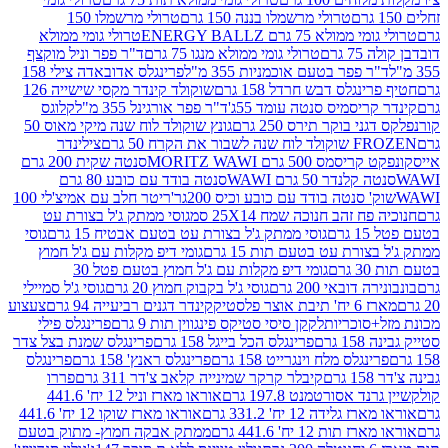
טרולי מרשמלו בננה 150 גרם
טרולי מרשמלו 150
לא 75 גרם ENERGY BALLZ
טרולי גומי ממולא
גרם
טרולי גומי ממולא מנגו 75 גרם
ד"ר פפר וניל מוקצף
 פפר בטעם אוכמניות 355 מ"ל
פרינגלס אדובאדה צילי 158
נגלס דבש חרדל 158 גרם
שוקולד קינדר מקסי שישייה 126
ריסמיס סנטה עומד 55ג'
ד"ר פפר אורגינל 355 מ"ל
קלוגס
 בוקר תירס 250 גרם
גונץ שוקולד לוח שנה מיקי מאוס 50
 את הקרח 50 גרם
צילינדר
50 גרם MORITZ WAWI
סנטה שקית 200 גרם
לנדר 50 גרם WAWI
סנטה בודד עם כובע 80 גרם
 סנטה בודד עם כובע וכיס 200גר'
ריטר חלב עם אמיצ'לי 100
 זהב חנוכה שמח 25X14 סמ
גוסי ממתק ג'ל בצורת עט
ם
גוסי ממתק ג'ל בצורת עט בטעם אבטיח 15 גרם
גוסי
ורת עט בטעם תות 15 גרם
גומי דיפ מקלות עם ג'ל חמוץ
ם
גומי דיפ מקלות עם ג'ל חמוץ בטעם פטל 30
דובאי 200 גרם
גוסי ג'ל בקבוק חמוץ 20 גרם
גוסי ג'ל סמיילי
וצר פלסטיק
קינדר דגנים רביעייה 94 גרם
צעצוע
סוכריות
לקקן סיסי סטיקס פינגווין תות 9 גרם
פרינגלס פילי
רם
פרינגלס הכל בייגל 158 גרם
פרינגלס שמנת בצל צדר
נגלס מלח וינגרייט 158 גרם
פרינגלס ראנץ' 158 גרם
פרינגלס
קיבלר קרקר שמינייה קלאב צ'דר 311 גרם
פררו
אסורטמנט 197.8 גרם
אוראו מארז וניל 12 יח' 441.6
ידה 12 יח' 331.2 גרם
אוראו מארז שוקו 12 יח' 441.6
ת 12 יח' 441.6 גרם
ממתק אבקה חמוץ- מתוק בטעם