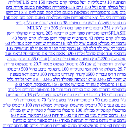
גליליות וופל במילוי קרם בראוניז 150 גרם FLIS
גליליות
יל 150 גרם FLIS
סוכריות ממולאות בטעם פירות בים
סוכריות ממולאות בטעם חלב קפה קפה לייק 351 גרם
רושן
351 גרם
סוכריות טופי ממולאות בטעם חלב כוס חלב 150
ולד רושן עם בוטנים 38 גרם
רושן סוכריות ג'לי קרייזי
סוכריות טופי כוס חלב 305 גרם MILKY
ושו סוכריות טופי חלב קורובקה 205 גרם
חטיף שוקולד רושן
לה 43 גרם
חטיף שוקולד רושן ממולא קרם קרמל 43
ולא בטעם שוקולד לבן 8 גרם
מזרק שוקולד חלב אגוזי לוז 60
לד חלב לבן 60 גרם
קינדר הפי היפו אגוזי לוז חמישייה 105
מס קרמל מלוח 200ג' K
אם אנד אם קריספי 170ג'
אמ אנד
גונץ סנטה קלאוס ביירן מינכן (אדום) 85 גרם
גונץ סנטה
ד (צהוב) 85 גרם
סוכ' מנטוס מנטה 29.7 גרם
מנטוס פירות
ק או לוק גומי נקניקייה 100 גרם
גומי כובע כחול 500 גרם
גולון
ית 600ג'
קינדר קינדריני מאגדת 100 גרם
אוראו מצופה
'
אוראו מצופה שוקולד חלב 246ג' - K
אוראו גלידה גליל
ילקה עוגיות סנסיישן אוראו 156 גרם
אבקת קקאו 400
רים מזל טוב בצורת דובי ורוד 16 גרם
טופי כדורים מזל טוב
ם
טופי כדורים פורים שמח בצורת ליצן 16 גרם
סוכריות
70 גרם
סוכריות ג'לי בטעם ליצ'י 70 גרם
סוכריות ג'לי
גרם
מלו מרשמלו קאפקייק ממולא תות 100 גרם
מלו פלוס
יק ממולא 100 גרם
מלו מרשמלו קאפקייק שוקו ממולא
יות גומי בצורת עין כ50 יחידות 500 גרם
מארז סנטה 90
נס סוכריות חמוצות מאוד 60 גרם
סאוור מדנס סוכריות
סאוור מדנס סוכריות חמוצות מדנס 60 גרם
סוכריות