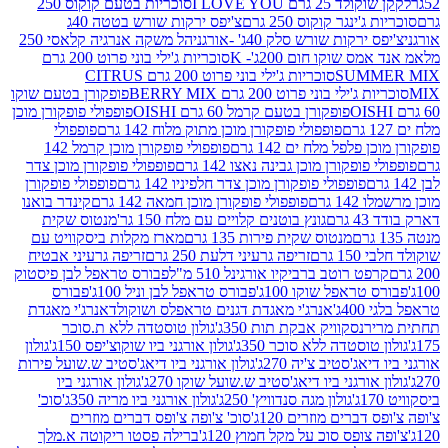
2 גרם I LOVE YOU
סוכריות בטעם קוקוס 250
ינגר קוקוס 250 גרם
צ'יפס ירקות שורש בטטה 40ג
רקות שורש סלק 40ג' -אורגני
הל משקה אנרגיה קלאסי 250
 שוקו חום 200ג'- K
סוכריות ג'ילי בוני פרוט 200 גרם
SUM
סוכריות ג'ילי בוני פרוט 200 גרם CITRUS
ילי בוני פרוט 200 גרם BERRY MIX
פופקורן בטעם שוקו
פופקורן בטעם קרמל 60 גרם OISHI
פופפולי פופקורן מוכן
פופפולי פופקורן מוכן מתוק מלוח 142 גרם
פופפולי
פלפל מלח ים 142 גרם
פופפולי פופקורן מוכן קרמל 142
ופקורן מוכן גבינה נאצו 142 גרם
פופפולי פופקורן מוכן צדר
פופפולי פופקורן מוכן צדר חלפיניו 142 גרם
פופפולי פופקורן
גרם
פופפולי פופקורן מוכן חמאה 142 גרם
קינדר בואנו
ם
גונץ בוטנים קלויים עם מלח 150 גר'
מנטוס שקית
מנטוס שקית פירות 135 גרם
מארז מקלות ביסקוויט עם
גרם
זריפה גרעיני דלעת 250 גרם
זריפה גרעיני אבטיח
ט רוטב ברביקיו אורגינל 510 מ"ל
פבורס טראפל לבן פיסטוק
טראפל שוקו 100ג'
פבורס טראפל לבן וניל 100ג'
פבורס
ג'
אנרג'י מאגדת דגנים טראפלס ושוקולד
אנרג'י מאגדת
ר
נסקוויק אבקת תות 350ג'
גולון טוסטדה ללא ת.סוכר
וסטדה ללא סוכר 350ג'
גולון אורגני ביו שוקוצ'יפס 150ג'
גולון
אג'סטיב צ'יה 270ג'
גולון אורגני ביו דיאג'סטיב ש.שועל פירות
אורגני ביו דיאג'סטיב ש.שועל שוקו 270ג'
גולון אורגני ביו
גולון מגה סנדוויץ' 250ג'
גולון אורגני ביו מריה 350ג'
סוכ'
ברים מוזרים 120ג'
סוכ' צ'ופה צ'ופס דברים מוזרים
צופס סוכ על מקל חמוץ 120ג'
ברילה פסטו ריקוטה א.מלך