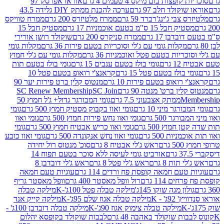
פצות בום מיקס 4 טעמים 4 גרם
אוראו אפרסק 97
ולד חלב 97 גרם
ערכה להכנת ממתק DIY גלידה 43.5
בי ג'ינג'רברד 59 גרם
ממרח מלטיזרס 200 גרם
ממרח טוויקס
בל 15 ס"מ בטעם אוכמניות 17 גרם
מסטיק חבל 15
בן 17 גרם
ממרח סניקרס 200 גרם
שוקולד רושן אורירי
מקלות גומי עם ג'לי וסוכריות בטעם פירות 36 גרם
מקלות גומי
ריות בטעם פטל ואוכמניות 36 גרם
מקלות גומי עם ג'לי חמוץ
רם
גומי בולז בטעם ענבים 15 גרם
גומי בולז בטעם תות
בולז בטעם פטל 15 גרם
קראנצ'י רואופ בטעם פטל 10
רואופ בטעם פירות 10 גרם
מנטוס קלין ברט פירות יער 90
ין ברט' מנטה 90 גרם
SC Join
SC Renew Membership
M
ממתק אצבעוני 7.5 גרם
גומי המבורגר גדול+ ג'ל חמוץ 50
גר מיני 10 גרם
גומי ואוו בקבוק מסטיק חמוץ 500 גרם
גומי
גר 500 גרם
גומי ואוו נחש פירות חמוץ 500 גרם
גומי ואוו
מוץ 500 גרם
גומי ואוו כריש אבטיח חמוץ 500 גרם
גומי
ות 500 גרם
גומי ואוו נחש אנקונדה 500 גרם
גומי ואוו כובע
רם
ראש ג'לי אבטיח 8 גרם
סוכ' מנטוס רול יחידה
אורביט גומי לעיסה ללא סוכר בטעם תפוח 14
תות 8 גרם
ראש ג'לי פטל 8 גרם
ראש ג'לי דובדבן 8
עם חמאה קופסת פח ורדים 114 גרם
עוגיות טעם חמאה
 114 גרם
רול וופל מאסטר 400 גרם
וופל מאסטר גריף
ון מגה שוקו 145ג'
מילקה טבלה פטל 100ג'-K
מילקה טבלה
ג' - K
מילקה טבלה אגוז שלם 95ג'-K
מילקה קייק אנד
מילקה טבלה צימוק אגוז 90ג'-K
מילקה טבלה דובדבן 100ג' -
ת שוקולד באהבה 48 גרם
לבבות שוקולד בקופסא יהלום