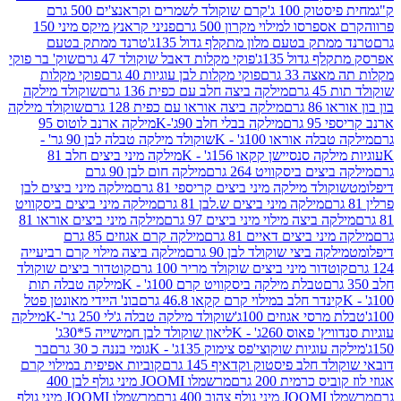
ק 100 ג'
קרם שוקולד לשמרים וקראנצ'ים 500 גרם
רסו למילוי מקרון 500 גרם
פניני קראנץ מיקס מיני 150
תק בטעם מלון מתקלף גדול 135ג'
טרנד ממתק בטעם
גדול 135ג'
פוקי מקלות דאבל שוקולד 47 גרם
שוק' בר פוקי
 33 גרם
פוקי מקלות לבן עוגיות 40 גרם
פוקי מקלות
רם
מילקה ביצה חלב עם כפית 136 גרם
שוקולד מילקה
 גרם
מילקה ביצה אוראו עם כפית 128 גרם
שוקולד מילקה
גרם
מילקה בבלי חלב 90ג'-K
מילקה ארנב לוטוס 95
ה אוראו 100ג' - K
שוקולד מילקה טבלה לבן 90 גר' -
ה סנסיישן קקאו 156ג' - K
מילקה מיני ביצים חלב 81
ים ביסקוויט 264 גרם
מילקה חום לבן 90 גרם
ולד מילקה מיני ביצים קריספי 81 גרם
מילקה מיני ביצים לבן
מילקה מיני ביצים ש.לבן 81 גרם
מילקה מיני ביצים ביסקוויט
 ביצה מילוי מיני ביצים 97 גרם
מילקה מיני ביצים אוראו 81
י ביצים דאיים 81 גרם
מילקה קרם אגוזים 85 גרם
קה ביצי שוקולד לבן 90 גרם
מילקה ביצה מילוי קרם רביעייה
דור מיני ביצים שוקולד מריר 100 גרם
קוטדור ביצים שוקולד
טבלת מילקה ביסקוויט קרם 100ג' - K
מילקה טבלה תות
נדר חלב במילוי קרם קקאו 46.8 גרם
בונ' היידי מאונטן פטל
סי אגוזים 100ג'
שוקולד מילקה טבלה ג'לי 250 גר'-K
מילקה
פאוס 260ג' - K
ליאון שוקולד לבן חמישייה 5*30ג'
וגיות שוקוצי'פס צימוק 135ג' - K
גומי בננה כ 30 גרם
בר
 חלב פיסטוק וקדאיף 145 גרם
קוביות אפיפית במילוי קרם
 כרמית 200 גרם
מרשמלו JOOMI מיני גולף לבן 400
400 גרם
מרשמלו JOOMI מיני גולף