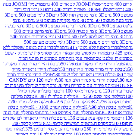
מרשמלו JOOMI לב אדום 400 גרם
מרשמלו JOOMI בננה
JOOM פטריה ורודה 400 גרם
3D גו'מי דובי ורוד
3D גו'מי בקבוק תות 500 גרם
3D גו'מי צבים 500 גרם
3D
 500 גרם
3D גו'מי נקניקיה מעוצב 500 גרם
3D גו'מי
גרם
3D גו'מי דובי כחול מעוצב 500 גרם
3D גו'מי כבשה
3D גו'מי אבטיח 500 גרם
3D גו'מי מיקס עיניים 500
3D גו'מי אפרוחים מעוצב 500
3D גו'מי כלבים מעוצב 500
ראוניז ללא גלוטן 415 גרם
פילסברי עוגה בטעם שוקולד ללא
מארז קלאסוש טסה
מארז חגיגי טסה
מארז שי מתוק - שפע
אלגנט טסה
מארז ענק ממתקים טסה
מארז מותגי הבית
ידי מריר מקור וונצואלה 50ג'
טבלת היידי מריר מקור מקסיקו
ידי מריר מקור אקוואדור 50ג'
טבלת היידי גראנדור מריר
לת היידי גראנדור חלב שקד 80ג'
טבלת היידי גראנדור מריר
ת היידי גראנדור חלב אגוז 80ג'
רולטה 120 גרם CANDY
תק פירות עם סוכריית נייר 20 גרם
קינדר שוקולד מיני פרנדס
רם
קינדר מקסי 100 גרם
בר טובלרון שקד כחול
וז שלם 250ג' - K
מילקה טבלה לו 87ג'-K
טבלת מילקה
2ג'-K
מילקה בבלי לבן 95ג'-K
מילקה טבלה מריר 90ג'-
חלב 90ג'-K
מילקה טבלה יוגורט 100ג' - K
מילקה טבלה
גומי מתקלף ענק אפרסק 136 גרם
גומי מתקלף ענק בננה
י מתקלף ענק ענבים 136 גרם
טבלת היידי גראנדור לבן שקדים
סניקרס ח.בוטנים חמישייה קרימי 182.5ג'
ריץ קרקר 200
סי מריר 250 גרם
הריבו זהב מקסי דובונים 375ג'
מארז ספר
ומי בליסטר תירס 100 גרם
פרח שוקולד 18 גרם באריזה