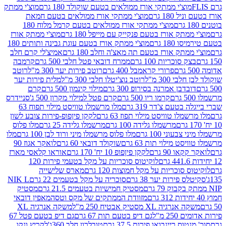
וצ'י ממתקי אורז ממולאים בטעם שוקולד 180 גרם
מוצ'י ממתק
180 גרם
מוצ'י ממתקי אורז ממולאים בטעם חמאת
מוצ'י ממתקי אורז ממולאים בטעם קרמל מלוח 180
תק אורז בטעם פנקייק עם מייפל 180 גרם
מוצ'י ממתק אורז
18 גרם
מוצ'י ממתק אורז בטעם עוגת גבינה ותותים 180
תק אורז בטעם תה מאצ'ה וחלב 180 גרם
אמיצ'לי קרם חלב
סוכריות 100 גרם
ממרח דובאי פטל חלבי 500 גרם
קרמבה
פרורי קראמבל 400 גרם
רוטב פירות יער 300 מ"ל
רוטב
 300 מ"ל
רוטב נוצ'יטלו חלבי 300 מ"ל
מלית פירות יער
דבן אמרנה בסירופ 300 גרם
מילוי קינמון 500 גרם
קרם
קרמו ריו 500 גרם
קרם פטל למילוי מקרון 500 ג'
סניידרס
טעם צ'דר 319 גרם
מלו מרשמלו טוויסט מילוי תפוח 63
לו טוויסט מילוי תפוז 63 גרם
לקקן פיןפופ-פירות צובע לשון
מרשמלו גלידה 100 גרם
מרשמלו גלידה 25 גרם
מלו פלוס
עוני 100 גרם
מלו פלוס מרשמלו מיני ורוד לבן 100 גרם
מלו
 מילוי תות 63 גרם
שוקולד דובאי 60 גרם
לואקר אגוז 90
ו 90 גרם
לקקן פיןפופ 10 יח' 170 גרם
אוראו קלאסי מארז
לוקיטוס סוכריות על מקל בטעמי פירות 120
סוכריות על מקל חמוצות 120 גרם
מארס שלישייה
פירות יער 38 גרם
סוכריה על מקל בטעמים 22 גרם
NIK L
מסטיק חמישיות בטעמים 21.5 גרם
מסטיק
מזוודת הממתקים של מקס וטסה
מאפין דובאי
יה XL מסטיק אבטיח 250 מ"ל
משקה אנרגיה XL
2 מ"ל
גם דיפ בטעם תות 67 גרם
גם דיפ בטעם פטל 67
ס ריינבואו פירות 37.5 גרם
טובלרון חלב 360ג'
לקריץ ונקו