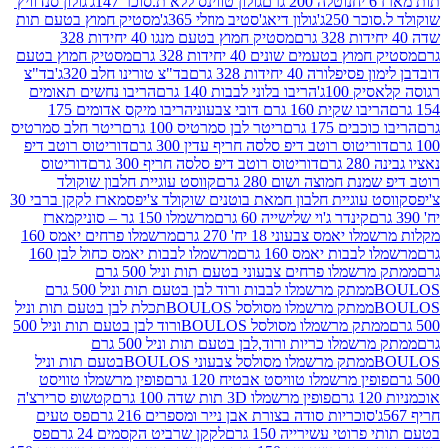
נוטלה 200 גרם
גולון טווינס ללא ת.סוכר 147ג'
גולון סנדוויץ'
250ג'
גולון דיאג'סטיב מוזלי 365ג'
מסטיק חמוץ בטעם תות
מסטיק חמוץ בטעם מנגו 40 יחידות 328
 בטעמים שונים 40 יחידות 328 גרם
מסטיק חמוץ בטעם
רה 40 יחידות 328 גרם
בד"צ טורינו חלב 320ג'
בד"צ
100ג'
הריבו בלוני לבבות 140 גרם
הריבו נחשים תאומים
שקית 160 גרם דובי צבעוני
הריבו מיקס אדומים 175
ים 175 גרם
ריטר לבן סמרטיס 100 גרם
ריטר חלב סמרטיס
יטוס רוטב דיפ סלסה חריף עדין 300 גרם
דוריטוס רוטב דיפ
ם
דוריטוס רוטב דיפ סלסה חריף 300 גרם
דוריטוס
ת חמוצה ושום 280 גרם
קווסט עוגיית חלבון שוקולד
 עוגיית חלבון חמאת בוטנים שוקולד צ'יפס
מארז לקקן ברבי 30
קינדר ג'וי שלישייה 60 גרם
מרשמלו 150 גר – סוניק
מארז
מס צבעוני 18 יח' 270 גרם
מרשמלו פרחים יאמס 160
בבות יאמס 160 גרם
מרשמלו לבבות יאמס כחול לבן 160
ממתק מרשמלו פרחים צבעוני בטעם תות וניל 500 גרם
ממתק מרשמלו לבבות ורוד לבן בטעם תות וניל 500 גרם
ממתק מרשמלו מסולסל BOULOSתכלת לבן בטעם תות וניל
ממתק מרשמלו מסולסל BOULOSורוד לבן בטעם תות וניל 500
ממתק מרשמלו כריות ורוד,לבן בטעם תות וניל 500 גרם
ממתק מרשמלו מסולסל צבעוני BOULOSבטעם תות וניל
ין מרשמלו טוויסט אבטיח 120 גרם
פופין מרשמלו טוויסט
פופין מרשמלו 3D תות שדה 100 גרם
קטשופ סרירצ'ה
סוכריות סודה בצורת אבן נייר ומספרים 216 גרם
פס טעים
טי עשירייה 150 גרם
לקקן שרביט הקסמים 24 גרם
פס