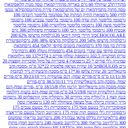
ד 60 גרם באריזה מהודרת
מארז טסה מנות קלאסי
מארז
מתמיד
מארז ים של מותגים
מארז סירת מתוקטסה
סילאן טבעי
מארז התיק המתוק של טסה
גומי בליסטר דובדבן 100
טר תות שדה 100 גרם
גומי בליסטר עכביש 100 גרם
גומי
 גרם
גומי בליסטר מילקשייק 100 גרם
גומי בליסטר
גומי בליסטר דובי 100 גרם
ממרח סיפקולוס 300 גרם
CHO
בונ' היידי בוקה דובאי 120ג'
למקה מרציפן 62% 200
54% 200 גרם
למקה מרציפן 38% 200 גרם
קונפיטורת
3 גרם
חמאת בוטנים סקיפי קלאסי 454 גרם
חמאת
עם שברי בוטנים 454 גרם
ממרח נוטלה 400 גרם
קינדר
10 גרם
מפת שולחן פורים כ 274*137 סמ ניילון
מארז
רים * 25 גרם
מארז 4 סוכריות על מקל וסוכריות קופצות 20
חב' 10 שקית נשיאה פלסטיק 22*32 ס"מ -מסכה-זהב
כה-זהב
שקית נייר לבקבוק
שקית נייר 30/23/10 ס"מ-פורים
-זהב מיטאלי
שקית נייר 38.5/31/11 ס"מ-פורים
זהב מיטאלי
קופ' קרטון חלון 18/15/8 ס"מ -פורים שמח-דגם
קית קרטון 24.5/19/8 ס"מ-פורים שמח-דגם בועות דקל
גומי
קליק מיני כדורים 30 גרם
קליק מיני קורנפלקס 30 גרם
הום
ייגלה עגול מצופה בשוקולד לבן 120 גרם
מארז טסה
'לי בטעם פטל 175 גרם
סוכריות ג'לי בטעם ענבים 175
ג'לי בטעם תות שדה 175 גרם
רוטב תיבול בטעם סריראצ'ה
ריות נודלס פתאי עבה/דק 200 גרם
רוטב טריאקי שומשום
ב טריאקי 300 מ"ל
רוטב סאטה 240 גרם
רוטב חמוץ מתוק
ב צ'ילי מתוק 300 מ"ל
HEART שוקולד לבבות צבע אדום