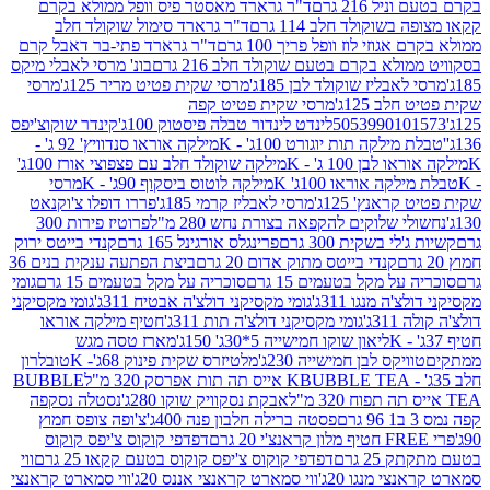
 216 גרם
ד"ר גרארד מאסטר פיס וופל ממולא בקרם
שוקולד חלב 114 גרם
ד"ר גרארד סימול שוקולד חלב
וזי לוז וופל פריך 100 גרם
ד"ר גרארד פתי-בר דאבל קרם
לא בקרם בטעם שוקולד חלב 216 גרם
בונ' מרסי לאבלי מיקס
בליז שוקולד לבן 185ג'
מרסי שקית פטיט מריר 125ג'
מרסי
ב 125ג'
מרסי שקית פטיט קפה
505399010
לינדט לינדור טבלה פיסטוק 100ג'
קינדר שוקוצ'יפס
ילקה תות יוגורט 100ג' - K
מילקה אוראו סנדוויץ' 92 ג' -
בן 100 ג' - K
מילקה שוקולד חלב עם פצפוצי אורז 100ג'
ה אוראו 100ג' K
מילקה לוטוס ביסקוף 90ג' - K
מרסי
אנץ' 125ג'
מרסי לאבליז קרמי 185ג'
פררו דופלו צ'וקנאט
 שלוקים להקפאה בצורת נחש 280 מ"ל
פרוטיז פירות 300
י בשקית 300 גרם
פרינגלס אורגינל 165 גרם
קנדי בייטס ירוק
קנדי בייטס מתוק אדום 20 גרם
ביצת הפתעה ענקית בנים 36
ל מקל בטעמים 15 גרם
סוכריה על מקל בטעמים 15 גרם
גומי
 מנגו 311ג'
גומי מקסיקני דולצ'ה אבטיח 311ג'
גומי מקסיקני
ג'
גומי מקסיקני דולצ'ה תות 311ג'
חטיף מילקה אוראו
ליאון שוקו חמישייה 5*30ג' 150ג'
מארז טסה מגש
יקס לבן חמישייה 230ג'
מלטיזרס שקית פינוק 68ג'- K
טובלרון
BUBBLE TEA אייס תה תות אפרסק 320 מ"ל
BUBBLE
אבקת נסקוויק שוקו 280ג'
נסטלה נסקפה
פסטה ברילה חלבון פנה 400ג'
צ'ופה צופס חמוץ
דפדפי קוקוס צ'יפס קוקוס
2 גרם
דפדפי קוקוס צ'יפס קוקוס בטעם קקאו 25 גרם
ווי
 מנגו 20ג'
ווי סמארט קראנצי אננס 20ג'
ווי סמארט קראנצי